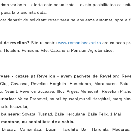
i prima varianta – oferta este actualizata – exista posibilitatea ca un
i pana la o anumita data.
fost depasit de solicitant rezervarea se anuleaza automat, spre a fi
ui de revelion?
Site-ul nostru
www.romaniacazari.ro
are ca scop pr
a
: Hoteluri, Pensiuni, Vile, Cabane si Pensiuni Agroturistice.
ervare - cazare pt Revelion - avem pachete de Revelion:
Revel
Cluj, Covasna, Revelion Harghita, Hunedoara, Maramures, Satu Ma
, Neamt, Revelion Suceava, Ilfov, Arges, Mehedinti, Revelion Prah
ristice:
Valea Prahovei, muntii Apuseni,muntii Harghitei, marginim
eile Bicazului,
e balneare:
Sovata, Tusnad, Baile Herculane, Baile Felix, 1 Mai
e montane, cu posibiltate de a schia:
a Brasov, Comandau, Bucin, Harghita Bai, Harghita Madaras,