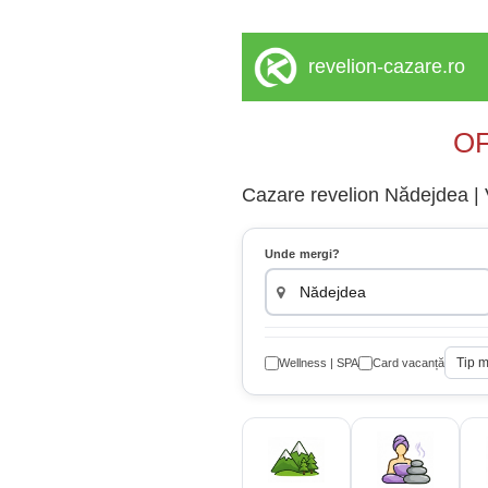
revelion-cazare.ro
OF
Cazare revelion Nădejdea | Vi
Unde mergi?
Tip 
Wellness | SPA
Card vacanță