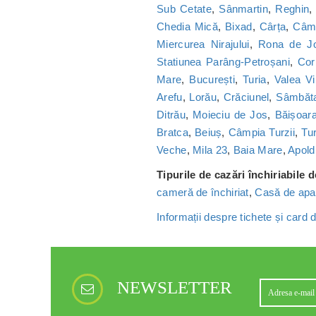
Sub Cetate
,
Sânmartin
,
Reghin
Chedia Mică
,
Bixad
,
Cârța
,
Câmp
Miercurea Nirajului
,
Rona de J
Statiunea Parâng-Petroșani
,
Cor
Mare
,
București
,
Turia
,
Valea Vi
Arefu
,
Lorău
,
Crăciunel
,
Sâmbăt
Ditrău
,
Moieciu de Jos
,
Băișoar
Bratca
,
Beiuș
,
Câmpia Turzii
,
Tu
Veche
,
Mila 23
,
Baia Mare
,
Apold
Tipurile de cazări închiriabile 
cameră de închiriat
,
Casă de apa
Informații despre tichete și card
NEWSLETTER