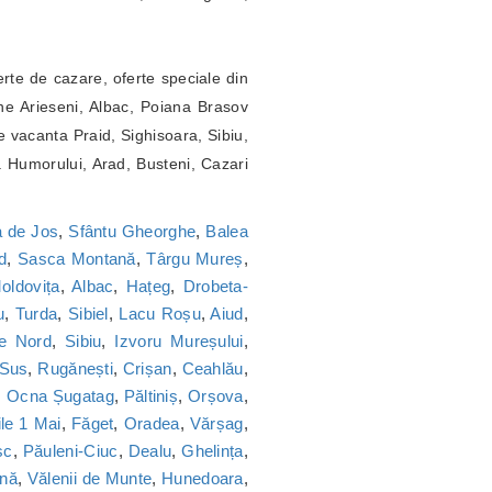
erte de cazare, oferte speciale din
ne Arieseni, Albac, Poiana Brasov
 vacanta Praid, Sighisoara, Sibiu,
a Humorului, Arad, Busteni, Cazari
 de Jos
,
Sfântu Gheorghe
,
Balea
d
,
Sasca Montană
,
Târgu Mureș
,
oldovița
,
Albac
,
Hațeg
,
Drobeta-
u
,
Turda
,
Sibiel
,
Lacu Roșu
,
Aiud
,
ie Nord
,
Sibiu
,
Izvoru Mureșului
,
 Sus
,
Rugănești
,
Crișan
,
Ceahlău
,
,
Ocna Șugatag
,
Păltiniș
,
Orșova
,
le 1 Mai
,
Făget
,
Oradea
,
Vărșag
,
sc
,
Păuleni-Ciuc
,
Dealu
,
Ghelința
,
nă
,
Vălenii de Munte
,
Hunedoara
,