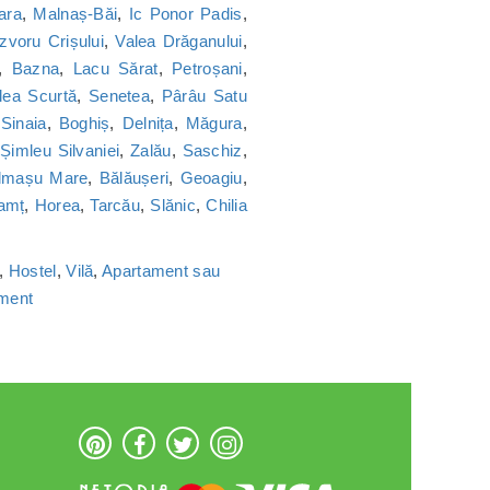
ara
,
Malnaș-Băi
,
Ic Ponor Padis
,
Izvoru Crișului
,
Valea Drăganului
,
,
Bazna
,
Lacu Sărat
,
Petroșani
,
lea Scurtă
,
Senetea
,
Pârâu Satu
,
Sinaia
,
Boghiș
,
Delnița
,
Măgura
,
,
Șimleu Silvaniei
,
Zalău
,
Saschiz
,
lmașu Mare
,
Bălăușeri
,
Geoagiu
,
amț
,
Horea
,
Tarcău
,
Slănic
,
Chilia
,
Hostel
,
Vilă
,
Apartament sau
ament