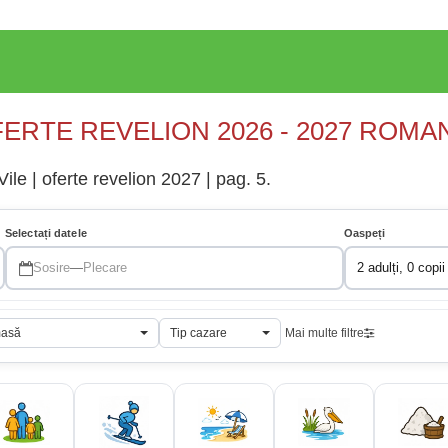
ERTE REVELION 2026 - 2027 ROMA
le | oferte revelion 2027 | pag. 5.
Selectați datele
Oaspeți
Sosire
—
Plecare
2 adulți, 0 copii
masă
Tip cazare
Mai multe filtre