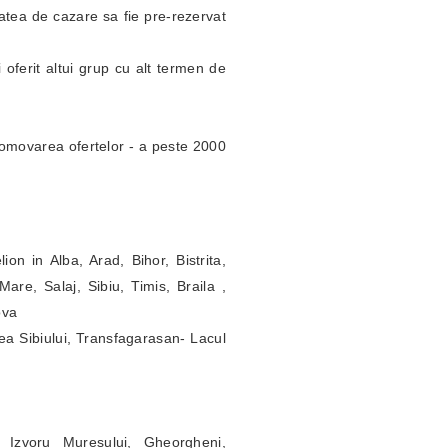
itatea de cazare sa fie pre-rezervat
 oferit altui grup cu alt termen de
omovarea ofertelor - a peste 2000
ion in Alba, Arad, Bihor, Bistrita,
re, Salaj, Sibiu, Timis, Braila ,
ova
ea Sibiului, Transfagarasan- Lacul
 Izvoru Muresului, Gheorgheni,