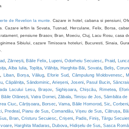
a
erte de Revelion la munte
. Cazare in hotel, cabana si pensiuni, Of
. Cazare ieftin la Sovata, Tusnad, Herculane, Felix, Borsa, caba
ratament, pensiune Brasov, Bran, Moeciu, Cluj, Lacu Rosu, casa de
inimea Sibiului, cazare Timisoara hoteluri, Bucuresti, Sinaia, Gur
e.
nad
,
Zărnești
,
Băile Felix
,
Lupeni
,
Odorheiu Secuiesc
,
Praid
,
Lunca
bița
,
Alba Iulia
,
Toplița
,
Vlăhița
,
Harghita-Băi
,
Sovata
,
Beliș
,
Corun
a
,
Liban
,
Borșa
,
Văliug
,
Eforie Sud
,
Câmpulung Moldovenesc
,
M
cu
,
Căpâlnița
,
Sândominic
,
Arieșeni
,
Joseni
,
Pasul Bucin
,
Sâncrai
ada Lacului Lesu
,
Brașov
,
Sighișoara
,
Chișcău
,
Rimetea
,
Efor
,
Băile Olănești
,
Vatra Dornei
,
Zăbala
,
Timișu de Jos
,
Sâmbăta de
rea Ciuc
,
Cârțișoara
,
Borsec
,
Vama
,
Băile Homorod
,
Sic
,
Corbeni
i
,
Predeal
,
Pianu de Sus
,
Comandău
,
Vișeu de Sus
,
Cătrușa
,
Băi
 Sus
,
Bran
,
Cristuru Secuiesc
,
Crișeni
,
Padis
,
Finiș
,
Târgu Secuie
zvoare
,
Harghita Madaras
,
Dubova
,
Hidișelu de Sus
,
Sasca Româ