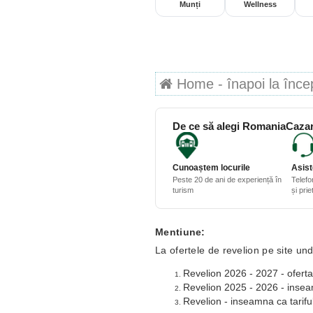
Munți
Wellness
Home - înapoi la începu
De ce să alegi RomaniaCazar
Cunoaștem locurile
Asist
Peste 20 de ani de experiență în
Telefo
turism
și pri
Mentiune:
La ofertele de revelion pe site und
Revelion 2026 - 2027 - oferta
Revelion 2025 - 2026 - inseamn
Revelion - inseamna ca tariful