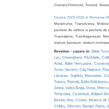
Ciumani,Homorod, Tusnad, Sovat
Cazare 2025-2026 in Romania
-
Of
Maramures, Transilvania, Moldova
pachete de odihna si pachete de t
Transalpina, Transfagarasan, Marg
statiuni balneare, statiuni montan
Revelion - cazare in:
Băile Tuș
Lac
,
Gheorgheni
,
Răchițele
,
Coli
Arad
,
Băile Herculane
,
Covasn
Turnu Severin
,
Cluj-Napoca
,
Ra
Lăzarea
,
Sighetu Marmației
,
Co
Tulcea
,
Remeți
,
Băile Bálványos
Zetea
,
Valea Boga
,
Deva
,
Miercu
Timișoara
,
Costinești
,
Bățanii Mic
Bezidu Nou
,
Cristur
,
Moieciu de
Coltău
,
Săsciori
,
Barajul Zetea
,
I