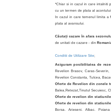
*Chiar si in cazul in care intalnit
cu un termen de plata al acontulu
In cazul in care temenul limita a 
plata al avansului.
Căutați cazare în afara sezonul
de unitati de cazare - din
Romani
Conditii de Utilizare Site
;
Asiguram posibilitatea de rez
Revelion Brasov, Caras-Severin, 
Revelion Constanta, Tulcea, Bacau
Oferte de Revelion din zonele tu
Balea,Retezat,Tinutul Secuiesc, Ch
Oferte de revelion din statiunil
Oferte de revelion din statiunil
Borsa, Arieseni, Albac, Poian