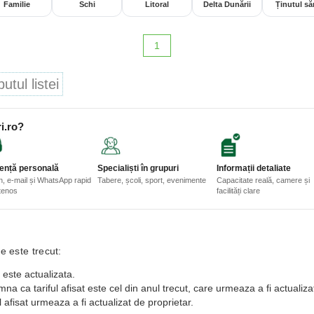
Familie
Schi
Litoral
Delta Dunării
Ținutul săr
1
tul listei
i.ro?
ență personală
Specialiști în grupuri
Informații detaliate
n, e-mail și WhatsApp rapid
Tabere, școli, sport, evenimente
Capacitate reală, camere și
etenos
facilități clare
e este trecut:
 este actualizata.
a ca tariful afisat este cel din anul trecut, care urmeaza a fi actualiza
 afisat urmeaza a fi actualizat de proprietar.