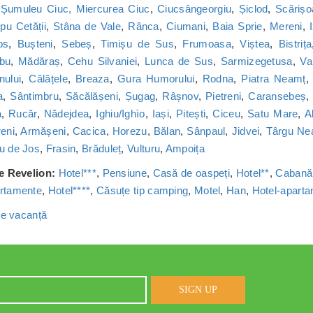
,
Șumuleu Ciuc, Miercurea Ciuc
,
Ciucsângeorgiu
,
Șiclod
,
Scărișo
u Cetății
,
Stâna de Vale
,
Rânca
,
Ciumani
,
Baia Sprie
,
Mereni
,
os
,
Bușteni
,
Sebeș
,
Timișu de Sus
,
Frumoasa
,
Viștea
,
Bistrița
bu
,
Mădăraș
,
Cehu Silvaniei
,
Lunca de Sus
,
Sarmizegetusa
,
Va
nului
,
Călățele
,
Breaza
,
Gura Humorului
,
Rodna
,
Piatra Neamț
a
,
Sântimbru
,
Săcălășeni
,
Șugag
,
Râșnov
,
Pietreni
,
Caransebeș
a
,
Rucăr
,
Nădejdea
,
Ighiu/Ighìo
,
Iași
,
Pitești
,
Ciceu
,
Satu Mare
,
A
reni
,
Armășeni
,
Cacica
,
Horezu
,
Bălan
,
Sânpaul
,
Jidvei
,
Târgu Ne
u de Jos
,
Frasin
,
Brăduleț
,
Vulturu
,
Ampoița
de Revelion:
Hotel***
,
Pensiune
,
Casă de oaspeți
,
Hotel**
,
Cabană
rtamente
,
Hotel****
,
Căsuțe tip camping
,
Motel
,
Han
,
Hotel-apart
 de vacanță
SIGN UP