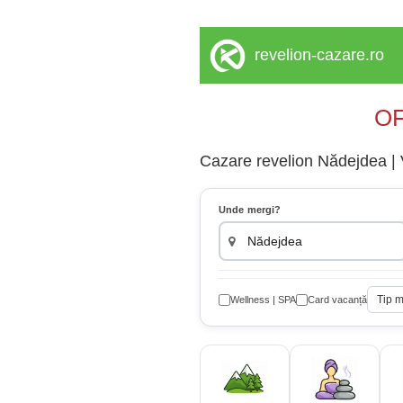
revelion-cazare.ro
OF
Cazare revelion Nădejdea | Vi
Unde mergi?
Tip 
Wellness | SPA
Card vacanță