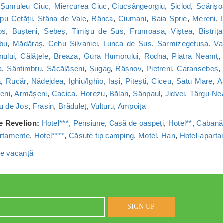
,
Șumuleu Ciuc, Miercurea Ciuc
,
Ciucsângeorgiu
,
Șiclod
,
Scărișo
u Cetății
,
Stâna de Vale
,
Rânca
,
Ciumani
,
Baia Sprie
,
Mereni
,
os
,
Bușteni
,
Sebeș
,
Timișu de Sus
,
Frumoasa
,
Viștea
,
Bistrița
bu
,
Mădăraș
,
Cehu Silvaniei
,
Lunca de Sus
,
Sarmizegetusa
,
Va
nului
,
Călățele
,
Breaza
,
Gura Humorului
,
Rodna
,
Piatra Neamț
a
,
Sântimbru
,
Săcălășeni
,
Șugag
,
Râșnov
,
Pietreni
,
Caransebeș
a
,
Rucăr
,
Nădejdea
,
Ighiu/Ighìo
,
Iași
,
Pitești
,
Ciceu
,
Satu Mare
,
A
reni
,
Armășeni
,
Cacica
,
Horezu
,
Bălan
,
Sânpaul
,
Jidvei
,
Târgu Ne
u de Jos
,
Frasin
,
Brăduleț
,
Vulturu
,
Ampoița
de Revelion:
Hotel***
,
Pensiune
,
Casă de oaspeți
,
Hotel**
,
Cabană
rtamente
,
Hotel****
,
Căsuțe tip camping
,
Motel
,
Han
,
Hotel-apart
 de vacanță
SIGN UP