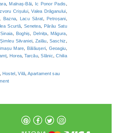
ara
,
Malnaș-Băi
,
Ic Ponor Padis
,
Izvoru Crișului
,
Valea Drăganului
,
,
Bazna
,
Lacu Sărat
,
Petroșani
,
lea Scurtă
,
Senetea
,
Pârâu Satu
,
Sinaia
,
Boghiș
,
Delnița
,
Măgura
,
,
Șimleu Silvaniei
,
Zalău
,
Saschiz
,
lmașu Mare
,
Bălăușeri
,
Geoagiu
,
amț
,
Horea
,
Tarcău
,
Slănic
,
Chilia
,
Hostel
,
Vilă
,
Apartament sau
ament