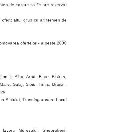
itatea de cazare sa fie pre-rezervat
 oferit altui grup cu alt termen de
omovarea ofertelor - a peste 2000
ion in Alba, Arad, Bihor, Bistrita,
re, Salaj, Sibiu, Timis, Braila ,
ova
ea Sibiului, Transfagarasan- Lacul
 Izvoru Muresului, Gheorgheni,