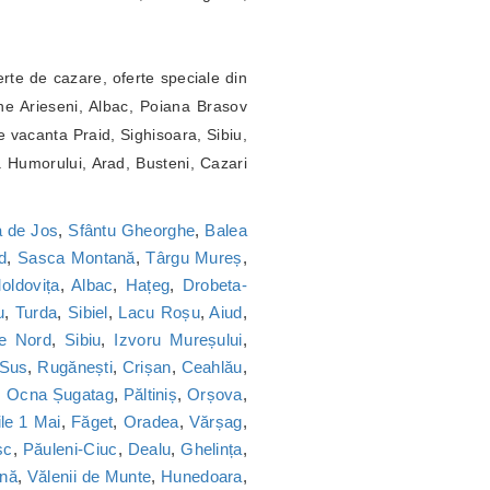
erte de cazare, oferte speciale din
ne Arieseni, Albac, Poiana Brasov
 vacanta Praid, Sighisoara, Sibiu,
a Humorului, Arad, Busteni, Cazari
 de Jos
,
Sfântu Gheorghe
,
Balea
d
,
Sasca Montană
,
Târgu Mureș
,
oldovița
,
Albac
,
Hațeg
,
Drobeta-
u
,
Turda
,
Sibiel
,
Lacu Roșu
,
Aiud
,
ie Nord
,
Sibiu
,
Izvoru Mureșului
,
 Sus
,
Rugănești
,
Crișan
,
Ceahlău
,
,
Ocna Șugatag
,
Păltiniș
,
Orșova
,
le 1 Mai
,
Făget
,
Oradea
,
Vărșag
,
sc
,
Păuleni-Ciuc
,
Dealu
,
Ghelința
,
nă
,
Vălenii de Munte
,
Hunedoara
,