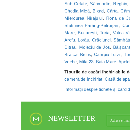
Sub Cetate
,
Sânmartin
,
Reghin
Chedia Mică
,
Bixad
,
Cârța
,
Câmp
Miercurea Nirajului
,
Rona de J
Statiunea Parâng-Petroșani
,
Cor
Mare
,
București
,
Turia
,
Valea Vi
Arefu
,
Lorău
,
Crăciunel
,
Sâmbăt
Ditrău
,
Moieciu de Jos
,
Băișoar
Bratca
,
Beiuș
,
Câmpia Turzii
,
Tu
Veche
,
Mila 23
,
Baia Mare
,
Apold
Tipurile de cazări închiriabile 
cameră de închiriat
,
Casă de apa
Informații despre tichete și card
NEWSLETTER