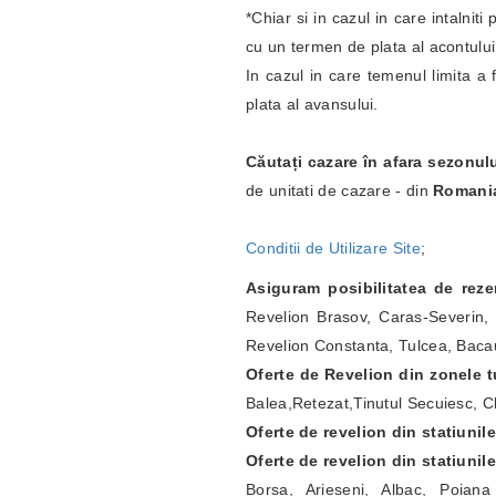
*Chiar si in cazul in care intalnit
cu un termen de plata al acontulu
In cazul in care temenul limita a 
plata al avansului.
Căutați cazare în afara sezonul
de unitati de cazare - din
Romani
Conditii de Utilizare Site
;
Asiguram posibilitatea de rez
Revelion Brasov, Caras-Severin, 
Revelion Constanta, Tulcea, Bacau
Oferte de Revelion din zonele tu
Balea,Retezat,Tinutul Secuiesc, Ch
Oferte de revelion din statiunil
Oferte de revelion din statiunil
Borsa, Arieseni, Albac, Poian