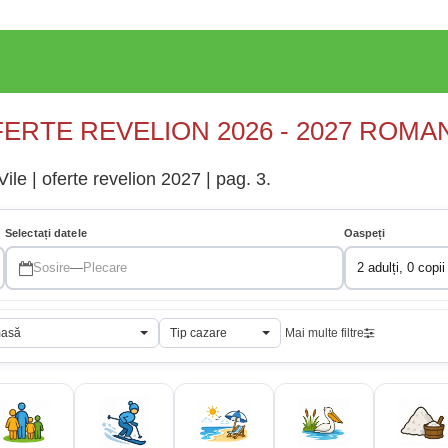
ERTE REVELION 2026 - 2027 ROMA
le | oferte revelion 2027 | pag. 3.
Selectați datele
Oaspeți
Sosire
—
Plecare
2 adulți, 0 copii
masă
Tip cazare
Mai multe filtre