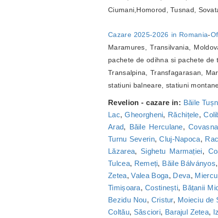
Ciumani,Homorod, Tusnad, Sovat
Cazare 2025-2026 in Romania
-
Of
Maramures, Transilvania, Moldova
pachete de odihna si pachete de t
Transalpina, Transfagarasan, Marg
statiuni balneare, statiuni montan
Revelion - cazare in:
Băile Tuș
Lac
,
Gheorgheni
,
Răchițele
,
Coli
Arad
,
Băile Herculane
,
Covasn
Turnu Severin
,
Cluj-Napoca
,
Ra
Lăzarea
,
Sighetu Marmației
,
Co
Tulcea
,
Remeți
,
Băile Bálványos
Zetea
,
Valea Boga
,
Deva
,
Miercu
Timișoara
,
Costinești
,
Bățanii Mic
Bezidu Nou
,
Cristur
,
Moieciu de
Coltău
,
Săsciori
,
Barajul Zetea
,
I