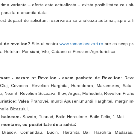
i prima varianta – oferta este actualizata – exista posibilitatea ca un
i pana la o anumita data.
fost depasit de solicitant rezervarea se anuleaza automat, spre a fi
ui de revelion?
Site-ul nostru
www.romaniacazari.ro
are ca scop pr
a
: Hoteluri, Pensiuni, Vile, Cabane si Pensiuni Agroturistice.
ervare - cazare pt Revelion - avem pachete de Revelion:
Revel
Cluj, Covasna, Revelion Harghita, Hunedoara, Maramures, Satu Ma
, Neamt, Revelion Suceava, Ilfov, Arges, Mehedinti, Revelion Prah
ristice:
Valea Prahovei, muntii Apuseni,muntii Harghitei, marginim
eile Bicazului,
e balneare:
Sovata, Tusnad, Baile Herculane, Baile Felix, 1 Mai
e montane, cu posibiltate de a schia:
a Brasov, Comandau, Bucin, Harghita Bai, Harghita Madaras,