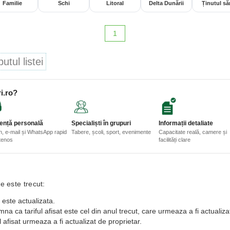
Familie
Schi
Litoral
Delta Dunării
Ținutul săr
1
tul listei
i.ro?
ență personală
Specialiști în grupuri
Informații detaliate
n, e-mail și WhatsApp rapid
Tabere, școli, sport, evenimente
Capacitate reală, camere și
etenos
facilități clare
e este trecut:
 este actualizata.
a ca tariful afisat este cel din anul trecut, care urmeaza a fi actualiza
 afisat urmeaza a fi actualizat de proprietar.