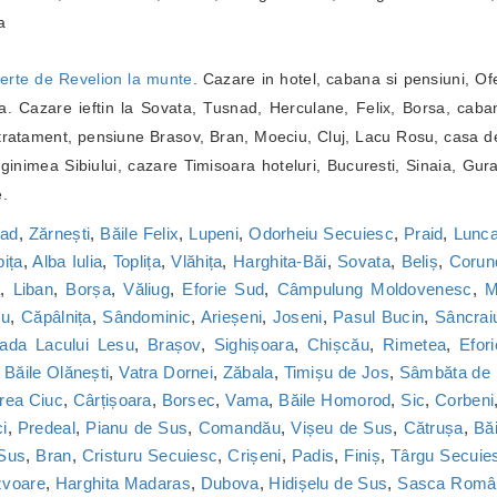
a
erte de Revelion la munte
. Cazare in hotel, cabana si pensiuni, Of
. Cazare ieftin la Sovata, Tusnad, Herculane, Felix, Borsa, caba
ratament, pensiune Brasov, Bran, Moeciu, Cluj, Lacu Rosu, casa de
inimea Sibiului, cazare Timisoara hoteluri, Bucuresti, Sinaia, Gur
e.
nad
,
Zărnești
,
Băile Felix
,
Lupeni
,
Odorheiu Secuiesc
,
Praid
,
Lunca
bița
,
Alba Iulia
,
Toplița
,
Vlăhița
,
Harghita-Băi
,
Sovata
,
Beliș
,
Corun
a
,
Liban
,
Borșa
,
Văliug
,
Eforie Sud
,
Câmpulung Moldovenesc
,
M
cu
,
Căpâlnița
,
Sândominic
,
Arieșeni
,
Joseni
,
Pasul Bucin
,
Sâncrai
ada Lacului Lesu
,
Brașov
,
Sighișoara
,
Chișcău
,
Rimetea
,
Efor
,
Băile Olănești
,
Vatra Dornei
,
Zăbala
,
Timișu de Jos
,
Sâmbăta de
rea Ciuc
,
Cârțișoara
,
Borsec
,
Vama
,
Băile Homorod
,
Sic
,
Corbeni
i
,
Predeal
,
Pianu de Sus
,
Comandău
,
Vișeu de Sus
,
Cătrușa
,
Băi
 Sus
,
Bran
,
Cristuru Secuiesc
,
Crișeni
,
Padis
,
Finiș
,
Târgu Secuie
zvoare
,
Harghita Madaras
,
Dubova
,
Hidișelu de Sus
,
Sasca Româ