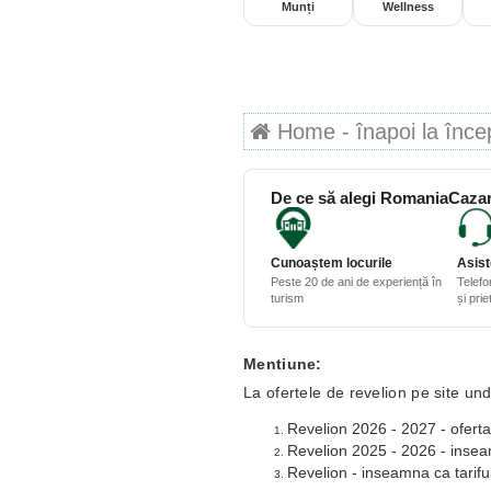
Munți
Wellness
Home - înapoi la începu
De ce să alegi RomaniaCazar
Cunoaștem locurile
Asist
Peste 20 de ani de experiență în
Telefo
turism
și pri
Mentiune:
La ofertele de revelion pe site und
Revelion 2026 - 2027 - oferta
Revelion 2025 - 2026 - inseamn
Revelion - inseamna ca tariful