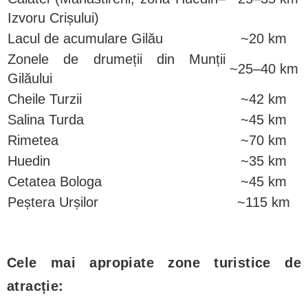
Izvoru Crișului)
Lacul de acumulare Gilău
~20 km
Zonele de drumeții din Munții
~25–40 km
Gilăului
Cheile Turzii
~42 km
Salina Turda
~45 km
Rimetea
~70 km
Huedin
~35 km
Cetatea Bologa
~45 km
Peștera Urșilor
~115 km
Cele mai apropiate zone turistice de
atracție: