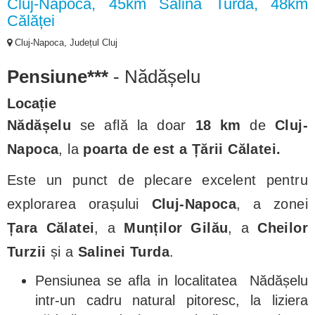
Cluj-Napoca, 45km Salina Turda, 48km
Călăței
Cluj-Napoca, Județul Cluj
Pensiune***
- Nădășelu
Locație
Nădășelu
se află la doar
18 km
de
Cluj-
Napoca
, la
poarta de est a Țării Călatei.
Este un punct de plecare excelent pentru
explorarea orașului
Cluj-Napoca
, a zonei
Țara Călatei
, a
Munților Gilău
, a
Cheilor
Turzii
și a
Salinei Turda
.
Pensiunea se afla in localitatea Nădășelu
intr-un cadru natural pitoresc, la liziera