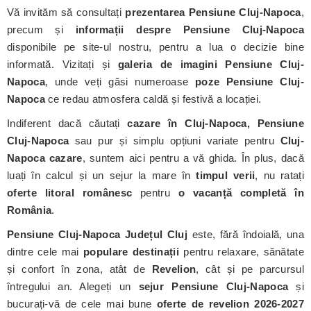
Vă invităm să consultați
prezentarea Pensiune Cluj-Napoca
,
precum și
informații despre Pensiune Cluj-Napoca
disponibile pe site-ul nostru, pentru a lua o decizie bine
informată. Vizitați și
galeria de imagini Pensiune Cluj-
Napoca
, unde veți găsi numeroase
poze Pensiune Cluj-
Napoca
ce redau atmosfera caldă și festivă a locației.
Indiferent dacă căutați
cazare în Cluj-Napoca, Pensiune
Cluj-Napoca
sau pur și simplu opțiuni variate pentru
Cluj-
Napoca cazare
, suntem aici pentru a vă ghida. În plus, dacă
luați în calcul și un sejur la mare în
timpul verii
, nu ratați
oferte litoral românesc
pentru
o vacanță completă în
România
.
Pensiune Cluj-Napoca
Județul Cluj
este, fără îndoială, una
dintre cele mai
populare destinații
pentru relaxare, sănătate
și confort în zona, atât de
Revelion
, cât și pe parcursul
întregului an. Alegeți un
sejur Pensiune Cluj-Napoca
și
bucurați-vă de cele mai bune
oferte de revelion 2026-2027