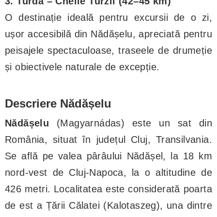
3. Turda – Cheile Turzii (42–45 km)
O destinație ideală pentru excursii de o zi,
ușor accesibilă din Nădășelu, apreciată pentru
peisajele spectaculoase, traseele de drumeție
și obiectivele naturale de excepție.
Descriere Nădășelu
Nădășelu
(Magyarnádas) este un sat din
România, situat în județul Cluj, Transilvania.
Se află pe valea pârâului Nădășel, la 18 km
nord-vest de Cluj-Napoca, la o altitudine de
426 metri. Localitatea este considerată poarta
de est a Țării Călatei (Kalotaszeg), una dintre