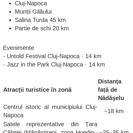
Cluj-Napoca
Munții Gilăului
Salina Turda 45 km
Partie de schi 20 km
Evenimente
- Untold Festival Cluj-Napoca · 14 km
- Jazz in the Park Cluj-Napoca · 14 km
Distanța
Atracții turistice în zonă
față de
Nădășelu
Centrul istoric al municipiului Cluj-
~18 km
Napoca
Satele reprezentative din Țara
Călatei (Mănăstireni, zona Huedin–
~25–35 km