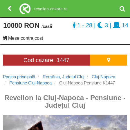
revelion-cazare.ro
10000 RON
1 - 28
|
3
|
14
/casă
Mese contra cost
Cod cazare: 1447
Pagina principală
România, Județul Cluj
Cluj-Napoca
Pensiune Cluj-Napoca
Cluj-Napoca Pensiune K1447
Revelion la Cluj-Napoca - Pensiune -
Județul Cluj