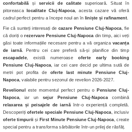
confortabilă
și
servicii de calitate
superioară. Situat în
pitoreasca
localitate Cluj-Napoca
, acesta cazare vă oferă
cadrul perfect pentru a începe noul an în
liniște și rafinament
.
Fie că sunteți interesați de
cazare Pensiune Cluj-Napoca
, fie
că doriți o
rezervare Pensiune Cluj-Napoca
din timp, aici veți
găsi toate informațiile necesare pentru a vă organiza
vacanța
de iarnă
. Pentru cei care preferă să-și planifice din timp
escapadele
, există numeroase
oferte early booking
Pensiune Cluj-Napoca
, iar cei care decid pe ultima sută de
metri pot profita de
oferte last minute Pensiune Cluj-
Napoca
, valabile pentru sezonul de revelion 2026-2027.
Revelionul
este momentul perfect pentru o
Pensiune Cluj-
Napoca
, iar un
sejur Pensiune Cluj-Napoca
combină
relaxarea și peisajele de iarnă
într-o experiență completă.
Descoperiți
ofertele speciale Pensiune Cluj-Napoca
, inclusiv
oferte timpurii
și
First Minute Pensiune Cluj-Napoca
, create
special pentru a transforma sărbătorile într-un prilej de răsfăț.