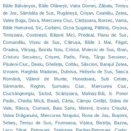
Băile Bálványos
,
Băile Olănești
,
Vatra Dornei
,
Zăbala
,
Timișu
de Jos
,
Sâmbăta de Sus
,
Rugănești
,
Crișan
,
Ceahlău
,
Zetea
,
Valea Boga
,
Deva
,
Miercurea Ciuc
,
Cârțișoara
,
Borsec
,
Vama
,
Băile Homorod
,
Sic
,
Corbeni
,
Ocna Șugatag
,
Păltiniș
,
Orșova
,
Timișoara
,
Costinești
,
Bățanii Mici
,
Predeal
,
Pianu de Sus
,
Comandău
,
Vișeu de Sus
,
Cătrușa
,
Băile 1 Mai
,
Făget
,
Oradea
,
Vărșag
,
Bezidu Nou
,
Cristur
,
Moieciu de Sus
,
Bran
,
Cristuru Secuiesc
,
Crișeni
,
Padis
,
Finiș
,
Târgu Secuiesc
,
Păuleni-Ciuc
,
Dealu
,
Ghelința
,
Coltău
,
Săsciori
,
Barajul Zetea
,
Izvoare
,
Harghita Madaras
,
Dubova
,
Hidișelu de Sus
,
Sasca
Română
,
Vălenii de Munte
,
Hunedoara
,
Sub Cetate
,
Sânmartin
,
Reghin
,
Șumuleu Ciuc, Miercurea Ciuc
,
Ciucsângeorgiu
,
Șiclod
,
Scărișoara
,
Malnaș-Băi
,
Ic Ponor
Padis
,
Chedia Mică
,
Bixad
,
Cârța
,
Câmpu Cetății
,
Stâna de
Vale
,
Rânca
,
Ciumani
,
Baia Sprie
,
Mereni
,
Izvoru Crișului
,
Valea Drăganului
,
Miercurea Nirajului
,
Rona de Jos
,
Bușteni
,
Sebeș
,
Timișu de Sus
,
Frumoasa
,
Viștea
,
Bistrița
,
Bazna
,
Lacu Sărat
,
Petroșani
,
Statiunea Parâng-Petroșani
,
Corbu
,