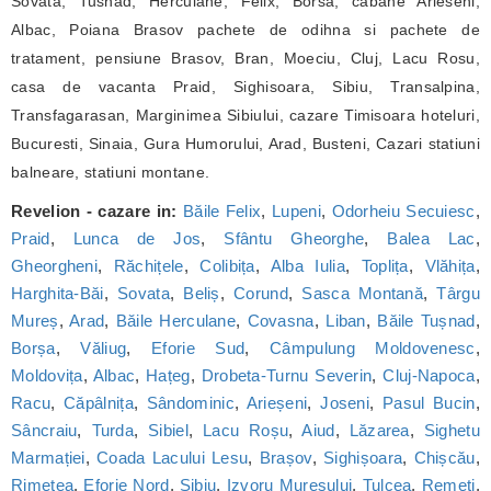
Sovata, Tusnad, Herculane, Felix, Borsa, cabane Arieseni,
Albac, Poiana Brasov pachete de odihna si pachete de
tratament, pensiune Brasov, Bran, Moeciu, Cluj, Lacu Rosu,
casa de vacanta Praid, Sighisoara, Sibiu, Transalpina,
Transfagarasan, Marginimea Sibiului, cazare Timisoara hoteluri,
Bucuresti, Sinaia, Gura Humorului, Arad, Busteni, Cazari statiuni
balneare, statiuni montane.
Revelion - cazare in:
Băile Felix
,
Lupeni
,
Odorheiu Secuiesc
,
Praid
,
Lunca de Jos
,
Sfântu Gheorghe
,
Balea Lac
,
Gheorgheni
,
Răchițele
,
Colibița
,
Alba Iulia
,
Toplița
,
Vlăhița
,
Harghita-Băi
,
Sovata
,
Beliș
,
Corund
,
Sasca Montană
,
Târgu
Mureș
,
Arad
,
Băile Herculane
,
Covasna
,
Liban
,
Băile Tușnad
,
Borșa
,
Văliug
,
Eforie Sud
,
Câmpulung Moldovenesc
,
Moldovița
,
Albac
,
Hațeg
,
Drobeta-Turnu Severin
,
Cluj-Napoca
,
Racu
,
Căpâlnița
,
Sândominic
,
Arieșeni
,
Joseni
,
Pasul Bucin
,
Sâncraiu
,
Turda
,
Sibiel
,
Lacu Roșu
,
Aiud
,
Lăzarea
,
Sighetu
Marmației
,
Coada Lacului Lesu
,
Brașov
,
Sighișoara
,
Chișcău
,
Rimetea
,
Eforie Nord
,
Sibiu
,
Izvoru Mureșului
,
Tulcea
,
Remeți
,