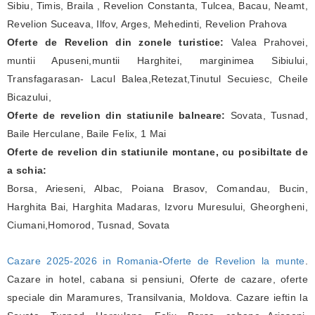
Sibiu, Timis, Braila , Revelion Constanta, Tulcea, Bacau, Neamt,
Revelion Suceava, Ilfov, Arges, Mehedinti, Revelion Prahova
Oferte de Revelion din zonele turistice:
Valea Prahovei,
muntii Apuseni,muntii Harghitei, marginimea Sibiului,
Transfagarasan- Lacul Balea,Retezat,Tinutul Secuiesc, Cheile
Bicazului,
Oferte de revelion din statiunile balneare:
Sovata, Tusnad,
Baile Herculane, Baile Felix, 1 Mai
Oferte de revelion din statiunile montane, cu posibiltate de
a schia:
Borsa, Arieseni, Albac, Poiana Brasov, Comandau, Bucin,
Harghita Bai, Harghita Madaras, Izvoru Muresului, Gheorgheni,
Ciumani,Homorod, Tusnad, Sovata
Cazare 2025-2026 in Romania
-
Oferte de Revelion la munte
.
Cazare in hotel, cabana si pensiuni, Oferte de cazare, oferte
speciale din Maramures, Transilvania, Moldova. Cazare ieftin la