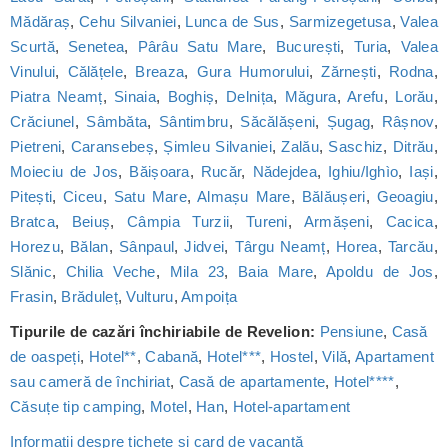
Mădăraș
,
Cehu Silvaniei
,
Lunca de Sus
,
Sarmizegetusa
,
Valea
Scurtă
,
Senetea
,
Pârâu Satu Mare
,
București
,
Turia
,
Valea
Vinului
,
Călățele
,
Breaza
,
Gura Humorului
,
Zărnești
,
Rodna
,
Piatra Neamț
,
Sinaia
,
Boghiș
,
Delnița
,
Măgura
,
Arefu
,
Lorău
,
Crăciunel
,
Sâmbăta
,
Sântimbru
,
Săcălășeni
,
Șugag
,
Râșnov
,
Pietreni
,
Caransebeș
,
Șimleu Silvaniei
,
Zalău
,
Saschiz
,
Ditrău
,
Moieciu de Jos
,
Băișoara
,
Rucăr
,
Nădejdea
,
Ighiu/Ighìo
,
Iași
,
Pitești
,
Ciceu
,
Satu Mare
,
Almașu Mare
,
Bălăușeri
,
Geoagiu
,
Bratca
,
Beiuș
,
Câmpia Turzii
,
Tureni
,
Armășeni
,
Cacica
,
Horezu
,
Bălan
,
Sânpaul
,
Jidvei
,
Târgu Neamț
,
Horea
,
Tarcău
,
Slănic
,
Chilia Veche
,
Mila 23
,
Baia Mare
,
Apoldu de Jos
,
Frasin
,
Brăduleț
,
Vulturu
,
Ampoița
Tipurile de cazări închiriabile de Revelion:
Pensiune
,
Casă
de oaspeți
,
Hotel**
,
Cabană
,
Hotel***
,
Hostel
,
Vilă
,
Apartament
sau cameră de închiriat
,
Casă de apartamente
,
Hotel****
,
Căsuțe tip camping
,
Motel
,
Han
,
Hotel-apartament
Informații despre tichete și card de vacanță