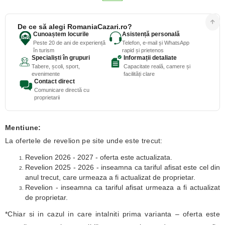
De ce să alegi RomaniaCazari.ro?
Cunoaștem locurile
Asistență personală
Peste 20 de ani de experiență
Telefon, e-mail și WhatsApp
în turism
rapid și prietenos
Specialiști în grupuri
Informații detaliate
Tabere, școli, sport,
Capacitate reală, camere și
evenimente
facilități clare
Contact direct
Comunicare directă cu
proprietarii
Mentiune:
La ofertele de revelion pe site unde este trecut:
Revelion 2026 - 2027 - oferta este actualizata.
Revelion 2025 - 2026 - inseamna ca tariful afisat este cel din
anul trecut, care urmeaza a fi actualizat de proprietar.
Revelion - inseamna ca tariful afisat urmeaza a fi actualizat
de proprietar.
*Chiar si in cazul in care intalniti prima varianta – oferta este