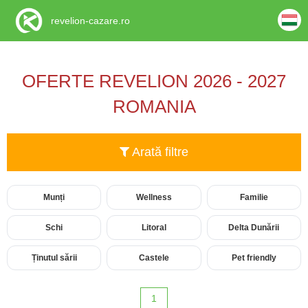
revelion-cazare.ro
OFERTE REVELION 2026 - 2027
ROMANIA
Arată filtre
Munți
Wellness
Familie
Schi
Litoral
Delta Dunării
Ținutul sării
Castele
Pet friendly
1