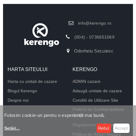
info@kerengo.ro
(004) - 0736651069
Odorheiu Secuiesc
HARTA SITEULUI
KERENGO
Harta cu unitati de cazare
ADMIN cazare
Blogul Kerengo
Adaugă unitate de cazare
Despre noi
Conditii de Utilizare Site
Politică de Confidențialitate -
Folosim cookie-uri pentru o experiență mai bună.
GDPR
Regulament de Funcționare
Setări
...
Refuz
Accept
Politica de Retur/ Anulare