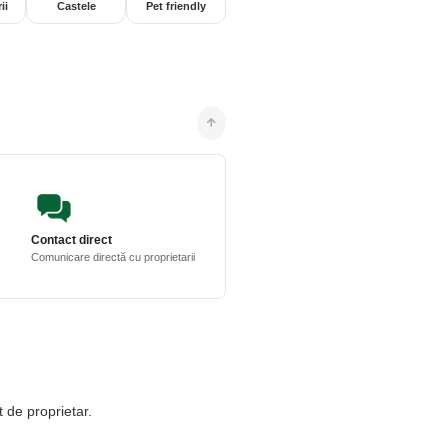
ii
Castele
Pet friendly
Contact direct
Comunicare directă cu proprietarii
t de proprietar.