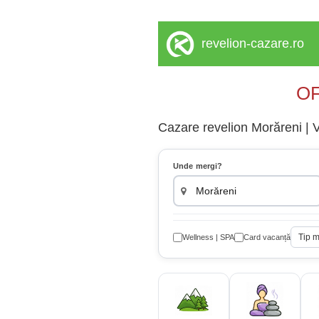
revelion-cazare.ro
OF
Cazare revelion Morăreni | Vi
Unde mergi?
Tip 
Wellness | SPA
Card vacanță