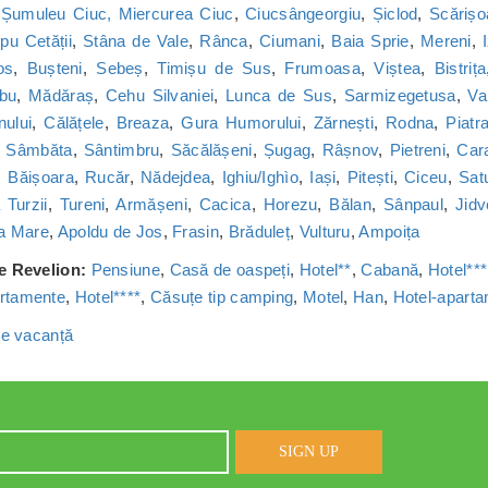
,
Șumuleu Ciuc, Miercurea Ciuc
,
Ciucsângeorgiu
,
Șiclod
,
Scărișo
u Cetății
,
Stâna de Vale
,
Rânca
,
Ciumani
,
Baia Sprie
,
Mereni
,
os
,
Bușteni
,
Sebeș
,
Timișu de Sus
,
Frumoasa
,
Viștea
,
Bistrița
bu
,
Mădăraș
,
Cehu Silvaniei
,
Lunca de Sus
,
Sarmizegetusa
,
Va
nului
,
Călățele
,
Breaza
,
Gura Humorului
,
Zărnești
,
Rodna
,
Piatr
,
Sâmbăta
,
Sântimbru
,
Săcălășeni
,
Șugag
,
Râșnov
,
Pietreni
,
Car
,
Băișoara
,
Rucăr
,
Nădejdea
,
Ighiu/Ighìo
,
Iași
,
Pitești
,
Ciceu
,
Sat
Turzii
,
Tureni
,
Armășeni
,
Cacica
,
Horezu
,
Bălan
,
Sânpaul
,
Jidv
a Mare
,
Apoldu de Jos
,
Frasin
,
Brăduleț
,
Vulturu
,
Ampoița
de Revelion:
Pensiune
,
Casă de oaspeți
,
Hotel**
,
Cabană
,
Hotel***
rtamente
,
Hotel****
,
Căsuțe tip camping
,
Motel
,
Han
,
Hotel-apart
 de vacanță
SIGN UP