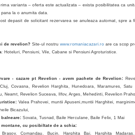
i prima varianta – oferta este actualizata – exista posibilitatea ca un
i pana la o anumita data.
fost depasit de solicitant rezervarea se anuleaza automat, spre a fi
ui de revelion?
Site-ul nostru
www.romaniacazari.ro
are ca scop pr
a
: Hoteluri, Pensiuni, Vile, Cabane si Pensiuni Agroturistice.
ervare - cazare pt Revelion - avem pachete de Revelion:
Revel
Cluj, Covasna, Revelion Harghita, Hunedoara, Maramures, Satu Ma
, Neamt, Revelion Suceava, Ilfov, Arges, Mehedinti, Revelion Prah
ristice:
Valea Prahovei, muntii Apuseni,muntii Harghitei, marginim
eile Bicazului,
e balneare:
Sovata, Tusnad, Baile Herculane, Baile Felix, 1 Mai
e montane, cu posibiltate de a schia:
a Brasov, Comandau, Bucin, Harghita Bai, Harghita Madaras,