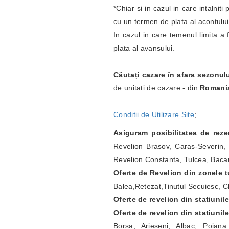
*Chiar si in cazul in care intalnit
cu un termen de plata al acontulu
In cazul in care temenul limita a 
plata al avansului.
Căutați cazare în afara sezonul
de unitati de cazare - din
Romani
Conditii de Utilizare Site
;
Asiguram posibilitatea de rez
Revelion Brasov, Caras-Severin, 
Revelion Constanta, Tulcea, Bacau
Oferte de Revelion din zonele tu
Balea,Retezat,Tinutul Secuiesc, Ch
Oferte de revelion din statiunil
Oferte de revelion din statiunil
Borsa, Arieseni, Albac, Poian