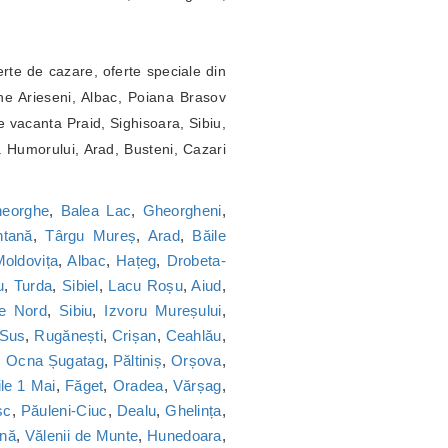
erte de cazare, oferte speciale din
ne Arieseni, Albac, Poiana Brasov
 vacanta Praid, Sighisoara, Sibiu,
a Humorului, Arad, Busteni, Cazari
heorghe
,
Balea Lac
,
Gheorgheni
,
tană
,
Târgu Mureș
,
Arad
,
Băile
oldovița
,
Albac
,
Hațeg
,
Drobeta-
u
,
Turda
,
Sibiel
,
Lacu Roșu
,
Aiud
,
ie Nord
,
Sibiu
,
Izvoru Mureșului
,
 Sus
,
Rugănești
,
Crișan
,
Ceahlău
,
,
Ocna Șugatag
,
Păltiniș
,
Orșova
,
le 1 Mai
,
Făget
,
Oradea
,
Vărșag
,
sc
,
Păuleni-Ciuc
,
Dealu
,
Ghelința
,
nă
,
Vălenii de Munte
,
Hunedoara
,