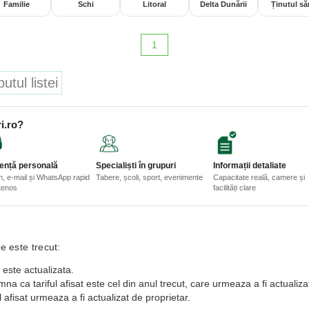
Familie
Schi
Litoral
Delta Dunării
Ținutul săr
1
tul listei
i.ro?
ență personală
Specialiști în grupuri
Informații detaliate
n, e-mail și WhatsApp rapid
Tabere, școli, sport, evenimente
Capacitate reală, camere și
etenos
facilități clare
e este trecut:
 este actualizata.
a ca tariful afisat este cel din anul trecut, care urmeaza a fi actualiza
 afisat urmeaza a fi actualizat de proprietar.