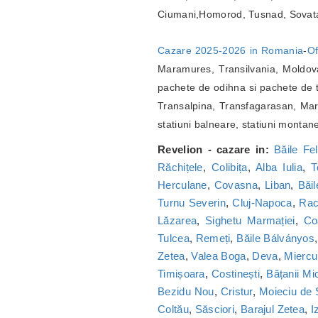
Ciumani,Homorod, Tusnad, Sovat
Cazare 2025-2026 in Romania
-
Of
Maramures, Transilvania, Moldova
pachete de odihna si pachete de t
Transalpina, Transfagarasan, Marg
statiuni balneare, statiuni montan
Revelion - cazare in:
Băile Fel
Răchițele
,
Colibița
,
Alba Iulia
,
T
Herculane
,
Covasna
,
Liban
,
Băi
Turnu Severin
,
Cluj-Napoca
,
Ra
Lăzarea
,
Sighetu Marmației
,
Co
Tulcea
,
Remeți
,
Băile Bálványos
Zetea
,
Valea Boga
,
Deva
,
Miercu
Timișoara
,
Costinești
,
Bățanii Mic
Bezidu Nou
,
Cristur
,
Moieciu de
Coltău
,
Săsciori
,
Barajul Zetea
,
I