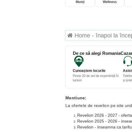
Munți
Wellness
Home - înapoi la începu
De ce să alegi RomaniaCazar
Cunoaștem locurile
Asist
Peste 20 de ani de experiență în
Telefo
turism
și pri
Mentiune:
La ofertele de revelion pe site und
Revelion 2026 - 2027 - oferta
Revelion 2025 - 2026 - inseamn
Revelion - inseamna ca tariful