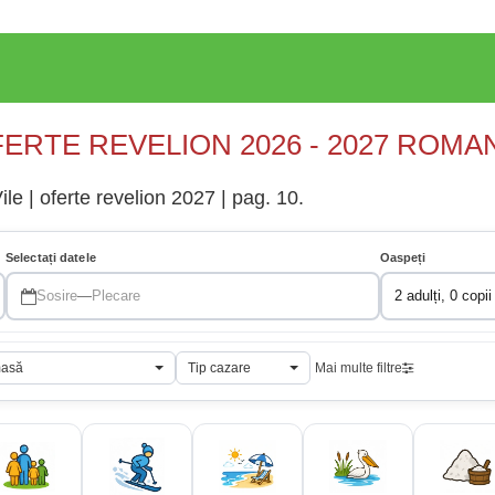
ERTE REVELION 2026 - 2027 ROMA
le | oferte revelion 2027 | pag. 10.
Selectați datele
Oaspeți
Sosire
—
Plecare
2 adulți, 0 copii
masă
Tip cazare
Mai multe filtre