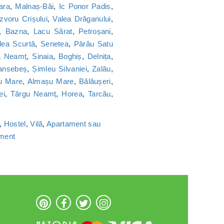
ara
,
Malnaș-Băi
,
Ic Ponor Padis
,
Izvoru Crișului
,
Valea Drăganului
,
,
Bazna
,
Lacu Sărat
,
Petroșani
,
lea Scurtă
,
Senetea
,
Pârâu Satu
a Neamț
,
Sinaia
,
Boghiș
,
Delnița
,
ansebeș
,
Șimleu Silvaniei
,
Zalău
,
u Mare
,
Almașu Mare
,
Bălăușeri
,
ei
,
Târgu Neamț
,
Horea
,
Tarcău
,
,
Hostel
,
Vilă
,
Apartament sau
ament