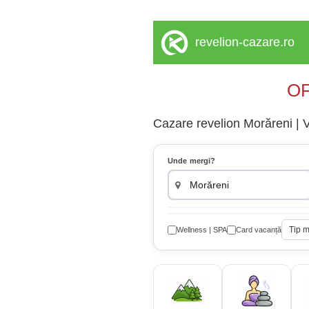
revelion-cazare.ro
OF
Cazare revelion Morăreni | Vi
Unde mergi?
Tip 
Wellness | SPA
Card vacanță