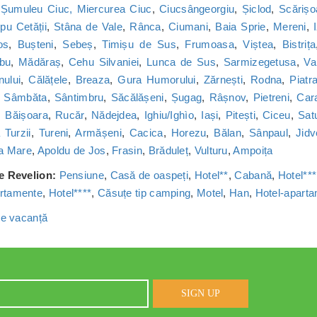
,
Șumuleu Ciuc, Miercurea Ciuc
,
Ciucsângeorgiu
,
Șiclod
,
Scărișo
u Cetății
,
Stâna de Vale
,
Rânca
,
Ciumani
,
Baia Sprie
,
Mereni
,
os
,
Bușteni
,
Sebeș
,
Timișu de Sus
,
Frumoasa
,
Viștea
,
Bistrița
bu
,
Mădăraș
,
Cehu Silvaniei
,
Lunca de Sus
,
Sarmizegetusa
,
Va
nului
,
Călățele
,
Breaza
,
Gura Humorului
,
Zărnești
,
Rodna
,
Piatr
,
Sâmbăta
,
Sântimbru
,
Săcălășeni
,
Șugag
,
Râșnov
,
Pietreni
,
Car
,
Băișoara
,
Rucăr
,
Nădejdea
,
Ighiu/Ighìo
,
Iași
,
Pitești
,
Ciceu
,
Sat
Turzii
,
Tureni
,
Armășeni
,
Cacica
,
Horezu
,
Bălan
,
Sânpaul
,
Jidv
a Mare
,
Apoldu de Jos
,
Frasin
,
Brăduleț
,
Vulturu
,
Ampoița
de Revelion:
Pensiune
,
Casă de oaspeți
,
Hotel**
,
Cabană
,
Hotel***
rtamente
,
Hotel****
,
Căsuțe tip camping
,
Motel
,
Han
,
Hotel-apart
 de vacanță
SIGN UP