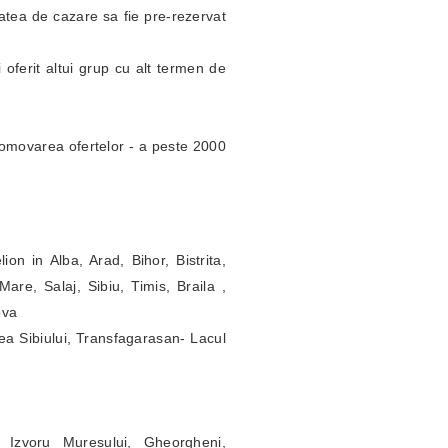
itatea de cazare sa fie pre-rezervat
 oferit altui grup cu alt termen de
omovarea ofertelor - a peste 2000
ion in Alba, Arad, Bihor, Bistrita,
re, Salaj, Sibiu, Timis, Braila ,
ova
ea Sibiului, Transfagarasan- Lacul
 Izvoru Muresului, Gheorgheni,