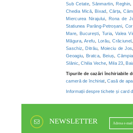
Sub Cetate
,
Sânmartin
,
Reghin
Chedia Mică
,
Bixad
,
Cârța
,
Câmp
Miercurea Nirajului
,
Rona de J
Statiunea Parâng-Petroșani
,
Cor
Mare
,
București
,
Turia
,
Valea Vi
Măgura
,
Arefu
,
Lorău
,
Crăciunel
Saschiz
,
Ditrău
,
Moieciu de Jos
Geoagiu
,
Bratca
,
Beiuș
,
Câmpia 
Slănic
,
Chilia Veche
,
Mila 23
,
Bai
Tipurile de cazări închiriabile 
cameră de închiriat
,
Casă de apa
Informații despre tichete și card
NEWSLETTER