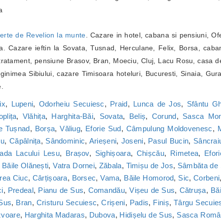
a
erte de Revelion la munte
. Cazare in hotel, cabana si pensiuni, Of
. Cazare ieftin la Sovata, Tusnad, Herculane, Felix, Borsa, caba
ratament, pensiune Brasov, Bran, Moeciu, Cluj, Lacu Rosu, casa de
inimea Sibiului, cazare Timisoara hoteluri, Bucuresti, Sinaia, Gur
e.
ix
,
Lupeni
,
Odorheiu Secuiesc
,
Praid
,
Lunca de Jos
,
Sfântu G
oplița
,
Vlăhița
,
Harghita-Băi
,
Sovata
,
Beliș
,
Corund
,
Sasca Mon
le Tușnad
,
Borșa
,
Văliug
,
Eforie Sud
,
Câmpulung Moldovenesc
,
M
cu
,
Căpâlnița
,
Sândominic
,
Arieșeni
,
Joseni
,
Pasul Bucin
,
Sâncrai
ada Lacului Lesu
,
Brașov
,
Sighișoara
,
Chișcău
,
Rimetea
,
Efor
,
Băile Olănești
,
Vatra Dornei
,
Zăbala
,
Timișu de Jos
,
Sâmbăta de
rea Ciuc
,
Cârțișoara
,
Borsec
,
Vama
,
Băile Homorod
,
Sic
,
Corbeni
i
,
Predeal
,
Pianu de Sus
,
Comandău
,
Vișeu de Sus
,
Cătrușa
,
Băi
 Sus
,
Bran
,
Cristuru Secuiesc
,
Crișeni
,
Padis
,
Finiș
,
Târgu Secuie
zvoare
,
Harghita Madaras
,
Dubova
,
Hidișelu de Sus
,
Sasca Româ