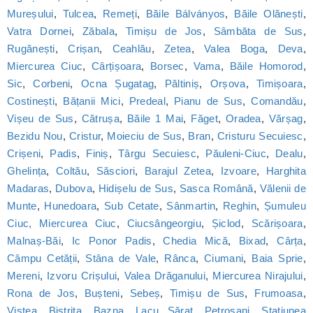
Mureșului
,
Tulcea
,
Remeți
,
Băile Bálványos
,
Băile Olănești
,
Vatra Dornei
,
Zăbala
,
Timișu de Jos
,
Sâmbăta de Sus
,
Rugănești
,
Crișan
,
Ceahlău
,
Zetea
,
Valea Boga
,
Deva
,
Miercurea Ciuc
,
Cârțișoara
,
Borsec
,
Vama
,
Băile Homorod
,
Sic
,
Corbeni
,
Ocna Șugatag
,
Păltiniș
,
Orșova
,
Timișoara
,
Costinești
,
Bățanii Mici
,
Predeal
,
Pianu de Sus
,
Comandău
,
Vișeu de Sus
,
Cătrușa
,
Băile 1 Mai
,
Făget
,
Oradea
,
Vărșag
,
Bezidu Nou
,
Cristur
,
Moieciu de Sus
,
Bran
,
Cristuru Secuiesc
,
Crișeni
,
Padis
,
Finiș
,
Târgu Secuiesc
,
Păuleni-Ciuc
,
Dealu
,
Ghelința
,
Coltău
,
Săsciori
,
Barajul Zetea
,
Izvoare
,
Harghita
Madaras
,
Dubova
,
Hidișelu de Sus
,
Sasca Română
,
Vălenii de
Munte
,
Hunedoara
,
Sub Cetate
,
Sânmartin
,
Reghin
,
Șumuleu
Ciuc, Miercurea Ciuc
,
Ciucsângeorgiu
,
Șiclod
,
Scărișoara
,
Malnaș-Băi
,
Ic Ponor Padis
,
Chedia Mică
,
Bixad
,
Cârța
,
Câmpu Cetății
,
Stâna de Vale
,
Rânca
,
Ciumani
,
Baia Sprie
,
Mereni
,
Izvoru Crișului
,
Valea Drăganului
,
Miercurea Nirajului
,
Rona de Jos
,
Bușteni
,
Sebeș
,
Timișu de Sus
,
Frumoasa
,
Viștea
,
Bistrița
,
Bazna
,
Lacu Sărat
,
Petroșani
,
Statiunea