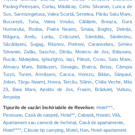
Parâng-Petroșani
,
Corbu
,
Mădăraș
,
Cehu Silvaniei
,
Lunca de
Sus
,
Sarmizegetusa
,
Valea Scurtă
,
Senetea
,
Pârâu Satu Mare
,
București
,
Turia
,
Valea Vinului
,
Călățele
,
Breaza
,
Gura
Humorului
,
Rodna
,
Piatra Neamț
,
Sinaia
,
Boghiș
,
Delnița
,
Măgura
,
Arefu
,
Lorău
,
Crăciunel
,
Sâmbăta
,
Sântimbru
,
Săcălășeni
,
Șugag
,
Râșnov
,
Pietreni
,
Caransebeș
,
Șimleu
Silvaniei
,
Zalău
,
Saschiz
,
Ditrău
,
Moieciu de Jos
,
Băișoara
,
Rucăr
,
Nădejdea
,
Ighiu/Ighìo
,
Iași
,
Pitești
,
Ciceu
,
Satu Mare
,
Almașu Mare
,
Bălăușeri
,
Geoagiu
,
Bratca
,
Beiuș
,
Câmpia
Turzii
,
Tureni
,
Armășeni
,
Cacica
,
Horezu
,
Bălan
,
Sânpaul
,
Jidvei
,
Târgu Neamț
,
Horea
,
Tarcău
,
Slănic
,
Chilia Veche
,
Mila
23
,
Baia Mare
,
Apoldu de Jos
,
Frasin
,
Brăduleț
,
Vulturu
,
Ampoița
Tipurile de cazări închiriabile de Revelion:
Hotel***
,
Pensiune
,
Casă de oaspeți
,
Hotel**
,
Cabană
,
Hostel
,
Vilă
,
Apartament sau cameră de închiriat
,
Casă de apartamente
,
Hotel****
,
Căsuțe tip camping
,
Motel
,
Han
,
Hotel-apartament