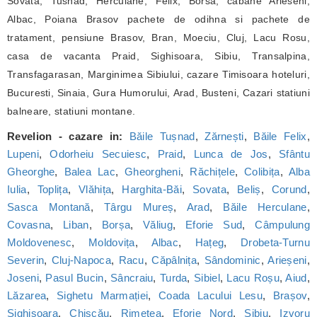
Sovata, Tusnad, Herculane, Felix, Borsa, cabane Arieseni,
Albac, Poiana Brasov pachete de odihna si pachete de
tratament, pensiune Brasov, Bran, Moeciu, Cluj, Lacu Rosu,
casa de vacanta Praid, Sighisoara, Sibiu, Transalpina,
Transfagarasan, Marginimea Sibiului, cazare Timisoara hoteluri,
Bucuresti, Sinaia, Gura Humorului, Arad, Busteni, Cazari statiuni
balneare, statiuni montane.
Revelion - cazare in:
Băile Tușnad
,
Zărnești
,
Băile Felix
,
Lupeni
,
Odorheiu Secuiesc
,
Praid
,
Lunca de Jos
,
Sfântu
Gheorghe
,
Balea Lac
,
Gheorgheni
,
Răchițele
,
Colibița
,
Alba
Iulia
,
Toplița
,
Vlăhița
,
Harghita-Băi
,
Sovata
,
Beliș
,
Corund
,
Sasca Montană
,
Târgu Mureș
,
Arad
,
Băile Herculane
,
Covasna
,
Liban
,
Borșa
,
Văliug
,
Eforie Sud
,
Câmpulung
Moldovenesc
,
Moldovița
,
Albac
,
Hațeg
,
Drobeta-Turnu
Severin
,
Cluj-Napoca
,
Racu
,
Căpâlnița
,
Sândominic
,
Arieșeni
,
Joseni
,
Pasul Bucin
,
Sâncraiu
,
Turda
,
Sibiel
,
Lacu Roșu
,
Aiud
,
Lăzarea
,
Sighetu Marmației
,
Coada Lacului Lesu
,
Brașov
,
Sighișoara
,
Chișcău
,
Rimetea
,
Eforie Nord
,
Sibiu
,
Izvoru