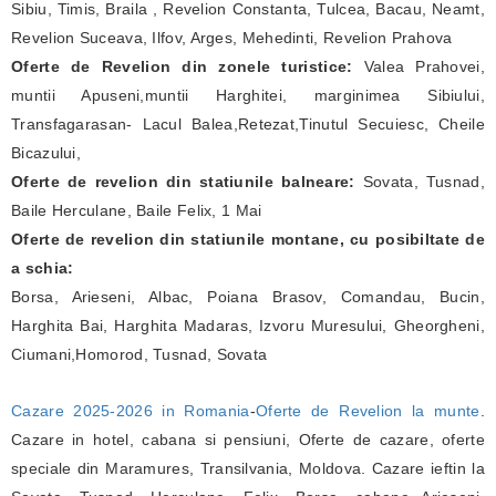
Sibiu, Timis, Braila , Revelion Constanta, Tulcea, Bacau, Neamt,
Revelion Suceava, Ilfov, Arges, Mehedinti, Revelion Prahova
Oferte de Revelion din zonele turistice:
Valea Prahovei,
muntii Apuseni,muntii Harghitei, marginimea Sibiului,
Transfagarasan- Lacul Balea,Retezat,Tinutul Secuiesc, Cheile
Bicazului,
Oferte de revelion din statiunile balneare:
Sovata, Tusnad,
Baile Herculane, Baile Felix, 1 Mai
Oferte de revelion din statiunile montane, cu posibiltate de
a schia:
Borsa, Arieseni, Albac, Poiana Brasov, Comandau, Bucin,
Harghita Bai, Harghita Madaras, Izvoru Muresului, Gheorgheni,
Ciumani,Homorod, Tusnad, Sovata
Cazare 2025-2026 in Romania
-
Oferte de Revelion la munte
.
Cazare in hotel, cabana si pensiuni, Oferte de cazare, oferte
speciale din Maramures, Transilvania, Moldova. Cazare ieftin la