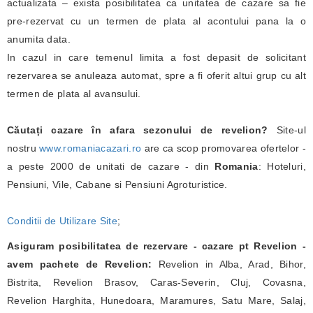
actualizata – exista posibilitatea ca unitatea de cazare sa fie
pre-rezervat cu un termen de plata al acontului pana la o
anumita data.
In cazul in care temenul limita a fost depasit de solicitant
rezervarea se anuleaza automat, spre a fi oferit altui grup cu alt
termen de plata al avansului.
Căutați cazare în afara sezonului de revelion?
Site-ul
nostru
www.romaniacazari.ro
are ca scop promovarea ofertelor -
a peste 2000 de unitati de cazare - din
Romania
: Hoteluri,
Pensiuni, Vile, Cabane si Pensiuni Agroturistice.
Conditii de Utilizare Site
;
Asiguram posibilitatea de rezervare - cazare pt Revelion -
avem pachete de Revelion:
Revelion in Alba, Arad, Bihor,
Bistrita, Revelion Brasov, Caras-Severin, Cluj, Covasna,
Revelion Harghita, Hunedoara, Maramures, Satu Mare, Salaj,