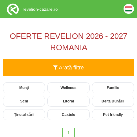
revelion-cazare.ro
OFERTE REVELION 2026 - 2027
ROMANIA
Arată filtre
Munți
Wellness
Familie
Schi
Litoral
Delta Dunării
Ținutul sării
Castele
Pet friendly
1