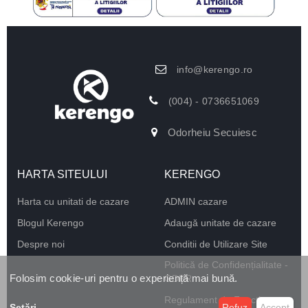
info@kerengo.ro
(004) - 0736651069
Odorheiu Secuiesc
HARTA SITEULUI
KERENGO
Harta cu unitati de cazare
ADMIN cazare
Blogul Kerengo
Adaugă unitate de cazare
Despre noi
Conditii de Utilizare Site
Politică de Confidențialitate -
Folosim cookie-uri pentru o experiență mai bună.
GDPR
Regulament de Funcționare
Setări
...
Refuz
Accept