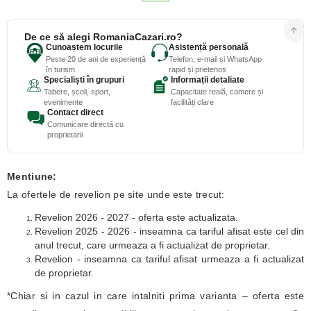
De ce să alegi RomaniaCazari.ro?
Cunoaștem locurile
Asistență personală
Peste 20 de ani de experiență
Telefon, e-mail și WhatsApp
în turism
rapid și prietenos
Specialiști în grupuri
Informații detaliate
Tabere, școli, sport,
Capacitate reală, camere și
evenimente
facilități clare
Contact direct
Comunicare directă cu
proprietarii
Mentiune:
La ofertele de revelion pe site unde este trecut:
Revelion 2026 - 2027 - oferta este actualizata.
Revelion 2025 - 2026 - inseamna ca tariful afisat este cel din
anul trecut, care urmeaza a fi actualizat de proprietar.
Revelion - inseamna ca tariful afisat urmeaza a fi actualizat
de proprietar.
*Chiar si in cazul in care intalniti prima varianta – oferta este