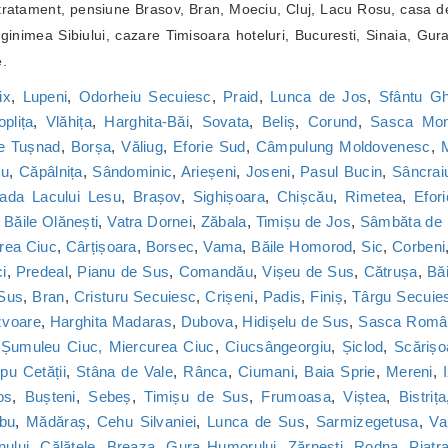
ratament, pensiune Brasov, Bran, Moeciu, Cluj, Lacu Rosu, casa de
inimea Sibiului, cazare Timisoara hoteluri, Bucuresti, Sinaia, Gur
e.
ix
,
Lupeni
,
Odorheiu Secuiesc
,
Praid
,
Lunca de Jos
,
Sfântu G
oplița
,
Vlăhița
,
Harghita-Băi
,
Sovata
,
Beliș
,
Corund
,
Sasca Mon
le Tușnad
,
Borșa
,
Văliug
,
Eforie Sud
,
Câmpulung Moldovenesc
,
M
cu
,
Căpâlnița
,
Sândominic
,
Arieșeni
,
Joseni
,
Pasul Bucin
,
Sâncrai
ada Lacului Lesu
,
Brașov
,
Sighișoara
,
Chișcău
,
Rimetea
,
Efor
,
Băile Olănești
,
Vatra Dornei
,
Zăbala
,
Timișu de Jos
,
Sâmbăta de
rea Ciuc
,
Cârțișoara
,
Borsec
,
Vama
,
Băile Homorod
,
Sic
,
Corbeni
i
,
Predeal
,
Pianu de Sus
,
Comandău
,
Vișeu de Sus
,
Cătrușa
,
Băi
 Sus
,
Bran
,
Cristuru Secuiesc
,
Crișeni
,
Padis
,
Finiș
,
Târgu Secuie
zvoare
,
Harghita Madaras
,
Dubova
,
Hidișelu de Sus
,
Sasca Româ
,
Șumuleu Ciuc, Miercurea Ciuc
,
Ciucsângeorgiu
,
Șiclod
,
Scărișo
u Cetății
,
Stâna de Vale
,
Rânca
,
Ciumani
,
Baia Sprie
,
Mereni
,
os
,
Bușteni
,
Sebeș
,
Timișu de Sus
,
Frumoasa
,
Viștea
,
Bistrița
bu
,
Mădăraș
,
Cehu Silvaniei
,
Lunca de Sus
,
Sarmizegetusa
,
Va
nului
,
Călățele
,
Breaza
,
Gura Humorului
,
Zărnești
,
Rodna
,
Piatr