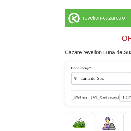
revelion-cazare.ro
OF
Cazare revelion Luna de Sus 
Unde mergi?
Tip 
Wellness | SPA
Card vacanță