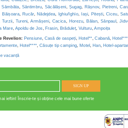
,
Sâmbăta
,
Sântimbru
,
Săcălășeni
,
Șugag
,
Râșnov
,
Pietreni
,
Car
,
Băișoara
,
Rucăr
,
Nădejdea
,
Ighiu/Ighìo
,
Iași
,
Pitești
,
Ciceu
,
Sat
Turzii
,
Tureni
,
Armășeni
,
Cacica
,
Horezu
,
Bălan
,
Sânpaul
,
Jidv
a Mare
,
Apoldu de Jos
,
Frasin
,
Brăduleț
,
Vulturu
,
Ampoița
de Revelion:
Pensiune
,
Casă de oaspeți
,
Hotel**
,
Cabană
,
Hotel***
rtamente
,
Hotel****
,
Căsuțe tip camping
,
Motel
,
Han
,
Hotel-apart
 de vacanță
SIGN UP
ai ieftin! Înscrie-te și obține cele mai bune oferte