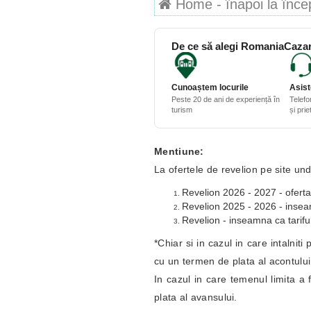
Home - înapoi la începu
De ce să alegi RomaniaCazar
Cunoaștem locurile
Asist
Peste 20 de ani de experiență în
Telefo
turism
și pri
Mentiune:
La ofertele de revelion pe site und
Revelion 2026 - 2027 - oferta
Revelion 2025 - 2026 - inseamn
Revelion - inseamna ca tariful
*Chiar si in cazul in care intalnit
cu un termen de plata al acontulu
In cazul in care temenul limita a 
plata al avansului.