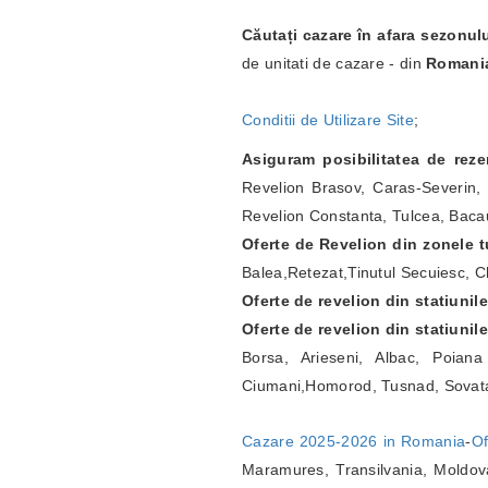
Căutați cazare în afara sezonul
de unitati de cazare - din
Romani
Conditii de Utilizare Site
;
Asiguram posibilitatea de rez
Revelion Brasov, Caras-Severin, 
Revelion Constanta, Tulcea, Bacau
Oferte de Revelion din zonele tu
Balea,Retezat,Tinutul Secuiesc, Ch
Oferte de revelion din statiunil
Oferte de revelion din statiunil
Borsa, Arieseni, Albac, Poian
Ciumani,Homorod, Tusnad, Sovat
Cazare 2025-2026 in Romania
-
Of
Maramures, Transilvania, Moldova