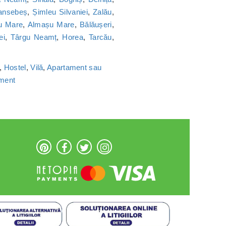
ansebeș
,
Șimleu Silvaniei
,
Zalău
,
u Mare
,
Almașu Mare
,
Bălăușeri
,
ei
,
Târgu Neamț
,
Horea
,
Tarcău
,
,
Hostel
,
Vilă
,
Apartament sau
ament