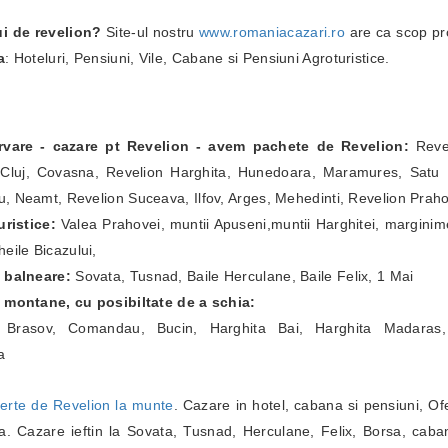
ui de revelion?
Site-ul nostru
www.romaniacazari.ro
are ca scop pr
a
: Hoteluri, Pensiuni, Vile, Cabane si Pensiuni Agroturistice.
ervare - cazare pt Revelion - avem pachete de Revelion:
Revel
Cluj, Covasna, Revelion Harghita, Hunedoara, Maramures, Satu Ma
, Neamt, Revelion Suceava, Ilfov, Arges, Mehedinti, Revelion Prah
ristice:
Valea Prahovei, muntii Apuseni,muntii Harghitei, marginim
eile Bicazului,
e balneare:
Sovata, Tusnad, Baile Herculane, Baile Felix, 1 Mai
e montane, cu posibiltate de a schia:
a Brasov, Comandau, Bucin, Harghita Bai, Harghita Madaras,
a
erte de Revelion la munte
. Cazare in hotel, cabana si pensiuni, Of
. Cazare ieftin la Sovata, Tusnad, Herculane, Felix, Borsa, caba