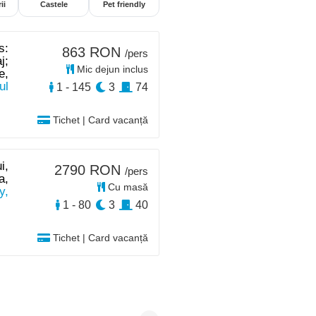
ii
Castele
Pet friendly
s:
863 RON
/pers
j;
Mic dejun inclus
e,
ul
1 - 145
3
74
Tichet | Card vacanță
i,
2790 RON
/pers
a,
Cu masă
y,
1 - 80
3
40
Tichet | Card vacanță