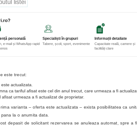
tul listei
i.ro?
ență personală
Specialiști în grupuri
Informații detaliate
n, e-mail și WhatsApp rapid
Tabere, școli, sport, evenimente
Capacitate reală, camere și
etenos
facilități clare
e este trecut:
 este actualizata.
a ca tariful afisat este cel din anul trecut, care urmeaza a fi actualiza
 afisat urmeaza a fi actualizat de proprietar.
i prima varianta – oferta este actualizata – exista posibilitatea ca un
i pana la o anumita data.
fost depasit de solicitant rezervarea se anuleaza automat, spre a fi