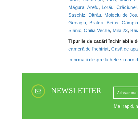
Măgura
,
Arefu
,
Lorău
,
Crăciunel
Saschiz
,
Ditrău
,
Moieciu de Jos
Geoagiu
,
Bratca
,
Beiuș
,
Câmpia 
Slănic
,
Chilia Veche
,
Mila 23
,
Bai
Tipurile de cazări închiriabile 
cameră de închiriat
,
Casă de apa
Informații despre tichete și card
NEWSLETTER
Mai rapid, m