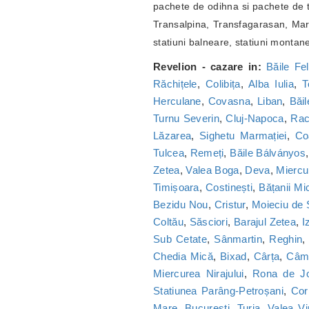
pachete de odihna si pachete de t
Transalpina, Transfagarasan, Marg
statiuni balneare, statiuni montan
Revelion - cazare in:
Băile Fel
Răchițele
,
Colibița
,
Alba Iulia
,
T
Herculane
,
Covasna
,
Liban
,
Băi
Turnu Severin
,
Cluj-Napoca
,
Ra
Lăzarea
,
Sighetu Marmației
,
Co
Tulcea
,
Remeți
,
Băile Bálványos
Zetea
,
Valea Boga
,
Deva
,
Miercu
Timișoara
,
Costinești
,
Bățanii Mic
Bezidu Nou
,
Cristur
,
Moieciu de
Coltău
,
Săsciori
,
Barajul Zetea
,
I
Sub Cetate
,
Sânmartin
,
Reghin
Chedia Mică
,
Bixad
,
Cârța
,
Câmp
Miercurea Nirajului
,
Rona de J
Statiunea Parâng-Petroșani
,
Cor
Mare
,
București
,
Turia
,
Valea Vi