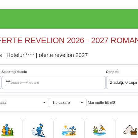
ERTE REVELION 2026 - 2027 ROMA
| Hoteluri**** | oferte revelion 2027
Selectați datele
Oaspeți
Sosire
—
Plecare
2 adulți, 0 copii
masă
Tip cazare
Mai multe filtre