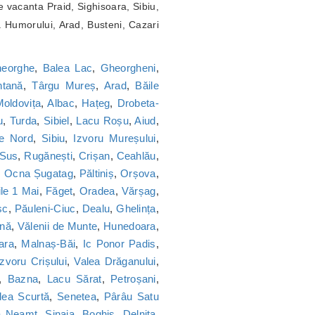
 vacanta Praid, Sighisoara, Sibiu,
a Humorului, Arad, Busteni, Cazari
heorghe
,
Balea Lac
,
Gheorgheni
,
tană
,
Târgu Mureș
,
Arad
,
Băile
oldovița
,
Albac
,
Hațeg
,
Drobeta-
u
,
Turda
,
Sibiel
,
Lacu Roșu
,
Aiud
,
ie Nord
,
Sibiu
,
Izvoru Mureșului
,
 Sus
,
Rugănești
,
Crișan
,
Ceahlău
,
,
Ocna Șugatag
,
Păltiniș
,
Orșova
,
le 1 Mai
,
Făget
,
Oradea
,
Vărșag
,
sc
,
Păuleni-Ciuc
,
Dealu
,
Ghelința
,
nă
,
Vălenii de Munte
,
Hunedoara
,
ara
,
Malnaș-Băi
,
Ic Ponor Padis
,
Izvoru Crișului
,
Valea Drăganului
,
,
Bazna
,
Lacu Sărat
,
Petroșani
,
lea Scurtă
,
Senetea
,
Pârâu Satu
a Neamț
,
Sinaia
,
Boghiș
,
Delnița
,