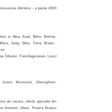
omovarea ofertelor - a peste 2000
ion in Alba, Arad, Bihor, Bistrita,
re, Salaj, Sibiu, Timis, Braila ,
ova
ea Sibiului, Transfagarasan- Lacul
 Izvoru Muresului, Gheorgheni,
erte de cazare, oferte speciale din
ne Arieseni, Albac, Poiana Brasov