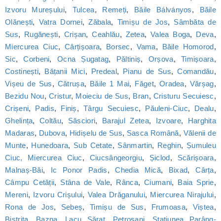
Izvoru Mureșului
,
Tulcea
,
Remeți
,
Băile Bálványos
,
Băile
Olănești
,
Vatra Dornei
,
Zăbala
,
Timișu de Jos
,
Sâmbăta de
Sus
,
Rugănești
,
Crișan
,
Ceahlău
,
Zetea
,
Valea Boga
,
Deva
,
Miercurea Ciuc
,
Cârțișoara
,
Borsec
,
Vama
,
Băile Homorod
,
Sic
,
Corbeni
,
Ocna Șugatag
,
Păltiniș
,
Orșova
,
Timișoara
,
Costinești
,
Bățanii Mici
,
Predeal
,
Pianu de Sus
,
Comandău
,
Vișeu de Sus
,
Cătrușa
,
Băile 1 Mai
,
Făget
,
Oradea
,
Vărșag
,
Bezidu Nou
,
Cristur
,
Moieciu de Sus
,
Bran
,
Cristuru Secuiesc
,
Crișeni
,
Padis
,
Finiș
,
Târgu Secuiesc
,
Păuleni-Ciuc
,
Dealu
,
Ghelința
,
Coltău
,
Săsciori
,
Barajul Zetea
,
Izvoare
,
Harghita
Madaras
,
Dubova
,
Hidișelu de Sus
,
Sasca Română
,
Vălenii de
Munte
,
Hunedoara
,
Sub Cetate
,
Sânmartin
,
Reghin
,
Șumuleu
Ciuc, Miercurea Ciuc
,
Ciucsângeorgiu
,
Șiclod
,
Scărișoara
,
Malnaș-Băi
,
Ic Ponor Padis
,
Chedia Mică
,
Bixad
,
Cârța
,
Câmpu Cetății
,
Stâna de Vale
,
Rânca
,
Ciumani
,
Baia Sprie
,
Mereni
,
Izvoru Crișului
,
Valea Drăganului
,
Miercurea Nirajului
,
Rona de Jos
,
Sebeș
,
Timișu de Sus
,
Frumoasa
,
Viștea
,
Bistrița
,
Bazna
,
Lacu Sărat
,
Petroșani
,
Statiunea Parâng-