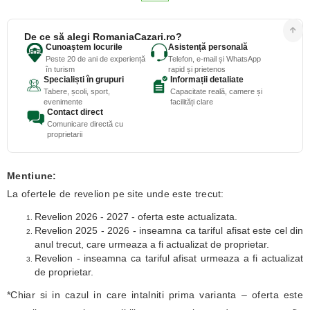
De ce să alegi RomaniaCazari.ro?
Cunoaștem locurile
Asistență personală
Peste 20 de ani de experiență
Telefon, e-mail și WhatsApp
în turism
rapid și prietenos
Specialiști în grupuri
Informații detaliate
Tabere, școli, sport,
Capacitate reală, camere și
evenimente
facilități clare
Contact direct
Comunicare directă cu
proprietarii
Mentiune:
La ofertele de revelion pe site unde este trecut:
Revelion 2026 - 2027 - oferta este actualizata.
Revelion 2025 - 2026 - inseamna ca tariful afisat este cel din
anul trecut, care urmeaza a fi actualizat de proprietar.
Revelion - inseamna ca tariful afisat urmeaza a fi actualizat
de proprietar.
*Chiar si in cazul in care intalniti prima varianta – oferta este