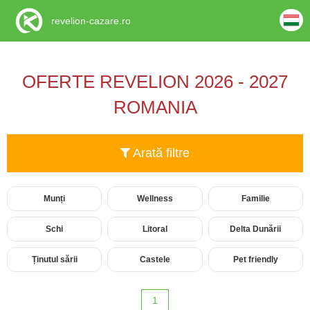
revelion-cazare.ro
OFERTE REVELION 2026 - 2027
ROMANIA
Arată filtre
Munți
Wellness
Familie
Schi
Litoral
Delta Dunării
Ținutul sării
Castele
Pet friendly
1