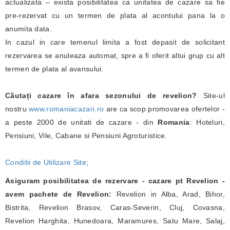
actualizata – exista posibilitatea ca unitatea de cazare sa fie
pre-rezervat cu un termen de plata al acontului pana la o
anumita data.
In cazul in care temenul limita a fost depasit de solicitant
rezervarea se anuleaza automat, spre a fi oferit altui grup cu alt
termen de plata al avansului.
Căutați cazare în afara sezonului de revelion?
Site-ul
nostru
www.romaniacazari.ro
are ca scop promovarea ofertelor -
a peste 2000 de unitati de cazare - din
Romania
: Hoteluri,
Pensiuni, Vile, Cabane si Pensiuni Agroturistice.
Conditii de Utilizare Site
;
Asiguram posibilitatea de rezervare - cazare pt Revelion -
avem pachete de Revelion:
Revelion in Alba, Arad, Bihor,
Bistrita, Revelion Brasov, Caras-Severin, Cluj, Covasna,
Revelion Harghita, Hunedoara, Maramures, Satu Mare, Salaj,