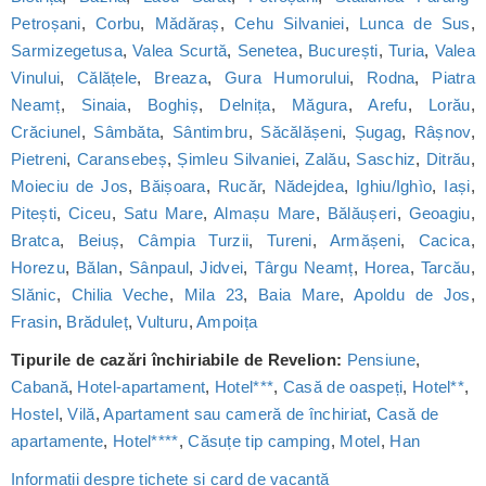
Petroșani
,
Corbu
,
Mădăraș
,
Cehu Silvaniei
,
Lunca de Sus
,
Sarmizegetusa
,
Valea Scurtă
,
Senetea
,
București
,
Turia
,
Valea
Vinului
,
Călățele
,
Breaza
,
Gura Humorului
,
Rodna
,
Piatra
Neamț
,
Sinaia
,
Boghiș
,
Delnița
,
Măgura
,
Arefu
,
Lorău
,
Crăciunel
,
Sâmbăta
,
Sântimbru
,
Săcălășeni
,
Șugag
,
Râșnov
,
Pietreni
,
Caransebeș
,
Șimleu Silvaniei
,
Zalău
,
Saschiz
,
Ditrău
,
Moieciu de Jos
,
Băișoara
,
Rucăr
,
Nădejdea
,
Ighiu/Ighìo
,
Iași
,
Pitești
,
Ciceu
,
Satu Mare
,
Almașu Mare
,
Bălăușeri
,
Geoagiu
,
Bratca
,
Beiuș
,
Câmpia Turzii
,
Tureni
,
Armășeni
,
Cacica
,
Horezu
,
Bălan
,
Sânpaul
,
Jidvei
,
Târgu Neamț
,
Horea
,
Tarcău
,
Slănic
,
Chilia Veche
,
Mila 23
,
Baia Mare
,
Apoldu de Jos
,
Frasin
,
Brăduleț
,
Vulturu
,
Ampoița
Tipurile de cazări închiriabile de Revelion:
Pensiune
,
Cabană
,
Hotel-apartament
,
Hotel***
,
Casă de oaspeți
,
Hotel**
,
Hostel
,
Vilă
,
Apartament sau cameră de închiriat
,
Casă de
apartamente
,
Hotel****
,
Căsuțe tip camping
,
Motel
,
Han
Informații despre tichete și card de vacanță