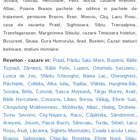
Sovata, Tusnad, Herculane, Felix, Borsa, cabane Arieseni,
Albac, Poiana Brasov pachete de odihna si pachete de
tratament, pensiune Brasov, Bran, Moeciu, Cluj, Lacu Rosu,
casa de vacanta Praid, Sighisoara, Sibiu, Transalpina,
Transfagarasan, Marginimea Sibiului, cazare Timisoara hoteluri,
Bucuresti, Sinaia, Gura Humorului, Arad, Busteni, Cazari statiuni
balneare, statiuni montane.
Revelion - cazare in:
Praid
,
Pârâu Satu Mare
,
Bușteni
,
Băile
Tușnad
,
Zărnești
,
Băile Felix
,
Lupeni
,
Odorheiu Secuiesc
,
Lunca de Jos
,
Sfântu Gheorghe
,
Balea Lac
,
Gheorgheni
,
Răchițele
,
Colibița
,
Alba Iulia
,
Toplița
,
Vlăhița
,
Harghita-Băi
,
Sovata
,
Beliș
,
Corund
,
Sasca Montană
,
Târgu Mureș
,
Arad
,
Băile Herculane
,
Covasna
,
Liban
,
Borșa
,
Văliug
,
Eforie Sud
,
Câmpulung Moldovenesc
,
Moldovița
,
Albac
,
Hațeg
,
Drobeta-
Turnu Severin
,
Cluj-Napoca
,
Racu
,
Căpâlnița
,
Sândominic
,
Arieșeni
,
Joseni
,
Pasul Bucin
,
Sâncraiu
,
Turda
,
Sibiel
,
Lacu
Roșu
,
Aiud
,
Lăzarea
,
Sighetu Marmației
,
Coada Lacului Lesu
,
Brașov
,
Sighișoara
,
Chișcău
,
Rimetea
,
Eforie Nord
,
Sibiu
,