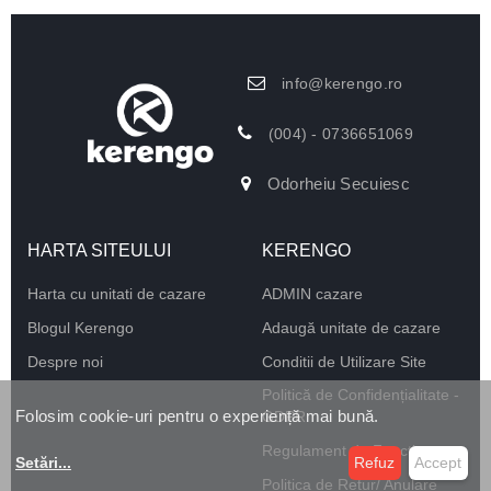
info@kerengo.ro
(004) - 0736651069
Odorheiu Secuiesc
HARTA SITEULUI
KERENGO
Harta cu unitati de cazare
ADMIN cazare
Blogul Kerengo
Adaugă unitate de cazare
Despre noi
Conditii de Utilizare Site
Politică de Confidențialitate -
Folosim cookie-uri pentru o experiență mai bună.
GDPR
Regulament de Funcționare
Setări
...
Refuz
Accept
Politica de Retur/ Anulare