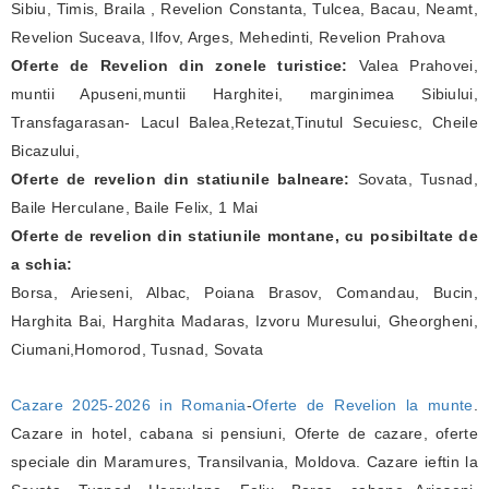
Sibiu, Timis, Braila , Revelion Constanta, Tulcea, Bacau, Neamt,
Revelion Suceava, Ilfov, Arges, Mehedinti, Revelion Prahova
Oferte de Revelion din zonele turistice:
Valea Prahovei,
muntii Apuseni,muntii Harghitei, marginimea Sibiului,
Transfagarasan- Lacul Balea,Retezat,Tinutul Secuiesc, Cheile
Bicazului,
Oferte de revelion din statiunile balneare:
Sovata, Tusnad,
Baile Herculane, Baile Felix, 1 Mai
Oferte de revelion din statiunile montane, cu posibiltate de
a schia:
Borsa, Arieseni, Albac, Poiana Brasov, Comandau, Bucin,
Harghita Bai, Harghita Madaras, Izvoru Muresului, Gheorgheni,
Ciumani,Homorod, Tusnad, Sovata
Cazare 2025-2026 in Romania
-
Oferte de Revelion la munte
.
Cazare in hotel, cabana si pensiuni, Oferte de cazare, oferte
speciale din Maramures, Transilvania, Moldova. Cazare ieftin la