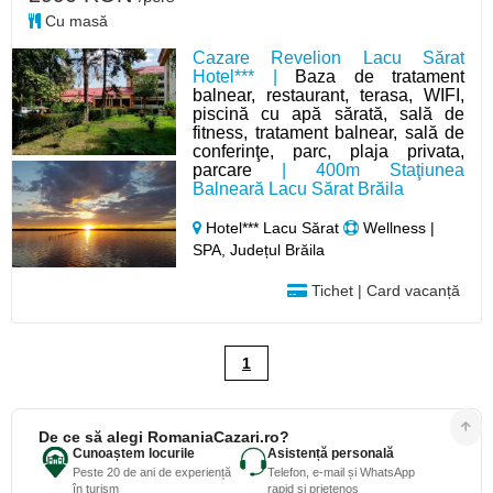
Cu masă
Cazare Revelion Lacu Sărat
Hotel*** |
Baza de tratament
balnear, restaurant, terasa, WIFI,
piscină cu apă sărată, sală de
fitness, tratament balnear, sală de
conferinţe, parc, plaja privata,
parcare
| 400m Staţiunea
Balneară Lacu Sărat Brăila
Hotel*** Lacu Sărat
Wellness |
SPA, Județul Brăila
Tichet | Card vacanță
1
De ce să alegi RomaniaCazari.ro?
Cunoaștem locurile
Asistență personală
Peste 20 de ani de experiență
Telefon, e-mail și WhatsApp
în turism
rapid și prietenos