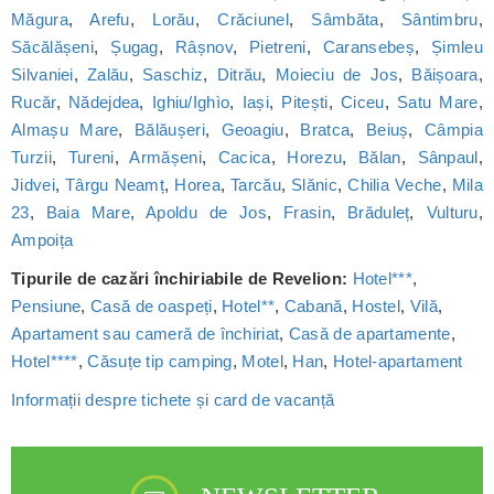
Măgura
,
Arefu
,
Lorău
,
Crăciunel
,
Sâmbăta
,
Sântimbru
,
Săcălășeni
,
Șugag
,
Râșnov
,
Pietreni
,
Caransebeș
,
Șimleu
Silvaniei
,
Zalău
,
Saschiz
,
Ditrău
,
Moieciu de Jos
,
Băișoara
,
Rucăr
,
Nădejdea
,
Ighiu/Ighìo
,
Iași
,
Pitești
,
Ciceu
,
Satu Mare
,
Almașu Mare
,
Bălăușeri
,
Geoagiu
,
Bratca
,
Beiuș
,
Câmpia
Turzii
,
Tureni
,
Armășeni
,
Cacica
,
Horezu
,
Bălan
,
Sânpaul
,
Jidvei
,
Târgu Neamț
,
Horea
,
Tarcău
,
Slănic
,
Chilia Veche
,
Mila
23
,
Baia Mare
,
Apoldu de Jos
,
Frasin
,
Brăduleț
,
Vulturu
,
Ampoița
Tipurile de cazări închiriabile de Revelion:
Hotel***
,
Pensiune
,
Casă de oaspeți
,
Hotel**
,
Cabană
,
Hostel
,
Vilă
,
Apartament sau cameră de închiriat
,
Casă de apartamente
,
Hotel****
,
Căsuțe tip camping
,
Motel
,
Han
,
Hotel-apartament
Informații despre tichete și card de vacanță