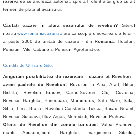
rezervarea se anuleaza automat, spre a fi oferit altui grup cu alt
termen de plata al avansului.
Căutați cazare în afara sezonului de revelion?
Site-ul
nostru
www.romaniacazari.ro
are ca scop promovarea ofertelor -
a peste 2000 de unitati de cazare - din
Romania
: Hoteluri,
Pensiuni, Vile, Cabane si Pensiuni Agroturistice.
Conditii de Utilizare Site
;
Asiguram posibilitatea de rezervare - cazare pt Revelion -
avem pachete de Revelion:
Revelion in Alba, Arad, Bihor,
Bistrita, Revelion Brasov, Caras-Severin, Cluj, Covasna,
Revelion Harghita, Hunedoara, Maramures, Satu Mare, Salaj,
Sibiu, Timis, Braila , Revelion Constanta, Tulcea, Bacau, Neamt,
Revelion Suceava, Ilfov, Arges, Mehedinti, Revelion Prahova
Oferte de Revelion din zonele turistice:
Valea Prahovei,
muntii Apuseni,muntii Harghitei, marginimea Sibiului,