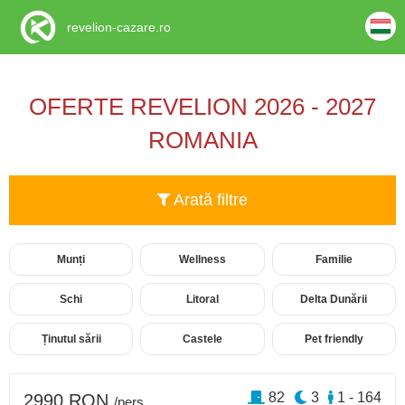
revelion-cazare.ro
OFERTE REVELION 2026 - 2027
ROMANIA
Arată filtre
Munți
Wellness
Familie
Schi
Litoral
Delta Dunării
Ținutul sării
Castele
Pet friendly
82
3
1 - 164
2990 RON
/pers