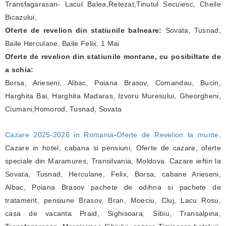
Transfagarasan- Lacul Balea,Retezat,Tinutul Secuiesc, Cheile
Bicazului,
Oferte de revelion din statiunile balneare:
Sovata, Tusnad,
Baile Herculane, Baile Felix, 1 Mai
Oferte de revelion din statiunile montane, cu posibiltate de
a schia:
Borsa, Arieseni, Albac, Poiana Brasov, Comandau, Bucin,
Harghita Bai, Harghita Madaras, Izvoru Muresului, Gheorgheni,
Ciumani,Homorod, Tusnad, Sovata
Cazare 2025-2026 in Romania
-
Oferte de Revelion la munte
.
Cazare in hotel, cabana si pensiuni, Oferte de cazare, oferte
speciale din Maramures, Transilvania, Moldova. Cazare ieftin la
Sovata, Tusnad, Herculane, Felix, Borsa, cabane Arieseni,
Albac, Poiana Brasov pachete de odihna si pachete de
tratament, pensiune Brasov, Bran, Moeciu, Cluj, Lacu Rosu,
casa de vacanta Praid, Sighisoara, Sibiu, Transalpina,