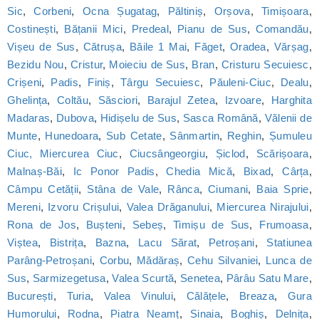
Sic
,
Corbeni
,
Ocna Șugatag
,
Păltiniș
,
Orșova
,
Timișoara
,
Costinești
,
Bățanii Mici
,
Predeal
,
Pianu de Sus
,
Comandău
,
Vișeu de Sus
,
Cătrușa
,
Băile 1 Mai
,
Făget
,
Oradea
,
Vărșag
,
Bezidu Nou
,
Cristur
,
Moieciu de Sus
,
Bran
,
Cristuru Secuiesc
,
Crișeni
,
Padis
,
Finiș
,
Târgu Secuiesc
,
Păuleni-Ciuc
,
Dealu
,
Ghelința
,
Coltău
,
Săsciori
,
Barajul Zetea
,
Izvoare
,
Harghita
Madaras
,
Dubova
,
Hidișelu de Sus
,
Sasca Română
,
Vălenii de
Munte
,
Hunedoara
,
Sub Cetate
,
Sânmartin
,
Reghin
,
Șumuleu
Ciuc, Miercurea Ciuc
,
Ciucsângeorgiu
,
Șiclod
,
Scărișoara
,
Malnaș-Băi
,
Ic Ponor Padis
,
Chedia Mică
,
Bixad
,
Cârța
,
Câmpu Cetății
,
Stâna de Vale
,
Rânca
,
Ciumani
,
Baia Sprie
,
Mereni
,
Izvoru Crișului
,
Valea Drăganului
,
Miercurea Nirajului
,
Rona de Jos
,
Bușteni
,
Sebeș
,
Timișu de Sus
,
Frumoasa
,
Viștea
,
Bistrița
,
Bazna
,
Lacu Sărat
,
Petroșani
,
Statiunea
Parâng-Petroșani
,
Corbu
,
Mădăraș
,
Cehu Silvaniei
,
Lunca de
Sus
,
Sarmizegetusa
,
Valea Scurtă
,
Senetea
,
Pârâu Satu Mare
,
București
,
Turia
,
Valea Vinului
,
Călățele
,
Breaza
,
Gura
Humorului
,
Rodna
,
Piatra Neamț
,
Sinaia
,
Boghiș
,
Delnița
,