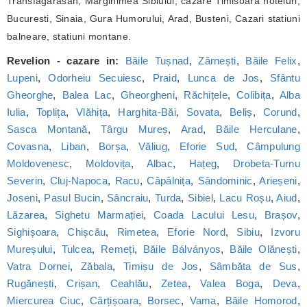
Transfagarasan, Marginimea Sibiului, cazare Timisoara hoteluri,
Bucuresti, Sinaia, Gura Humorului, Arad, Busteni, Cazari statiuni
balneare, statiuni montane.
Revelion - cazare in:
Băile Tușnad
,
Zărnești
,
Băile Felix
,
Lupeni
,
Odorheiu Secuiesc
,
Praid
,
Lunca de Jos
,
Sfântu
Gheorghe
,
Balea Lac
,
Gheorgheni
,
Răchițele
,
Colibița
,
Alba
Iulia
,
Toplița
,
Vlăhița
,
Harghita-Băi
,
Sovata
,
Beliș
,
Corund
,
Sasca Montană
,
Târgu Mureș
,
Arad
,
Băile Herculane
,
Covasna
,
Liban
,
Borșa
,
Văliug
,
Eforie Sud
,
Câmpulung
Moldovenesc
,
Moldovița
,
Albac
,
Hațeg
,
Drobeta-Turnu
Severin
,
Cluj-Napoca
,
Racu
,
Căpâlnița
,
Sândominic
,
Arieșeni
,
Joseni
,
Pasul Bucin
,
Sâncraiu
,
Turda
,
Sibiel
,
Lacu Roșu
,
Aiud
,
Lăzarea
,
Sighetu Marmației
,
Coada Lacului Lesu
,
Brașov
,
Sighișoara
,
Chișcău
,
Rimetea
,
Eforie Nord
,
Sibiu
,
Izvoru
Mureșului
,
Tulcea
,
Remeți
,
Băile Bálványos
,
Băile Olănești
,
Vatra Dornei
,
Zăbala
,
Timișu de Jos
,
Sâmbăta de Sus
,
Rugănești
,
Crișan
,
Ceahlău
,
Zetea
,
Valea Boga
,
Deva
,
Miercurea Ciuc
,
Cârțișoara
,
Borsec
,
Vama
,
Băile Homorod
,