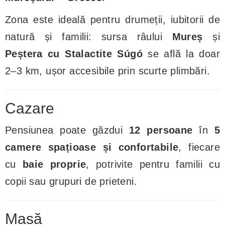
Zona este ideală pentru drumeții, iubitorii de
natură și familii: sursa râului
Mureș
și
Peștera cu Stalactite Súgó
se află la doar
2–3 km, ușor accesibile prin scurte plimbări.
Cazare
Pensiunea poate găzdui
12 persoane
în
5
camere spațioase și confortabile
, fiecare
cu
baie proprie
, potrivite pentru familii cu
copii sau grupuri de prieteni.
Masă