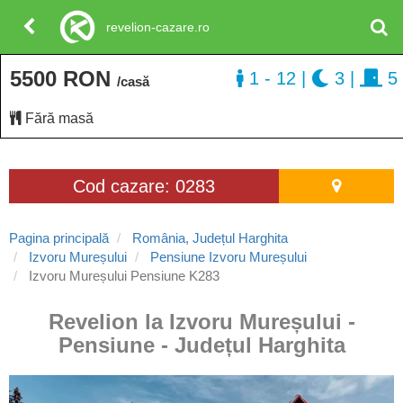
revelion-cazare.ro
5500 RON
1 - 12
|
3
|
5
/casă
Fără masă
Cod cazare: 0283
Pagina principală
România, Județul Harghita
Izvoru Mureșului
Pensiune Izvoru Mureșului
Izvoru Mureșului Pensiune K283
Revelion la Izvoru Mureșului -
Pensiune - Județul Harghita