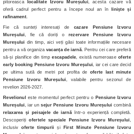
pitoreasca
localitate Izvoru Mureșului
, acesta cazare vă
oferă cadrul perfect pentru a începe noul an în
liniște și
rafinament
.
Fie că sunteți interesați de
cazare Pensiune Izvoru
Mureșului
, fie că doriți o
rezervare Pensiune Izvoru
Mureșului
din timp, aici veți găsi toate informațiile necesare
pentru a vă organiza
vacanța de iarnă
. Pentru cei care preferă
să-și planifice din timp
escapadele
, există numeroase
oferte
early booking Pensiune Izvoru Mureșului
, iar cei care decid
pe ultima sută de metri pot profita de
oferte last minute
Pensiune Izvoru Mureșului
, valabile pentru sezonul de
revelion 2026-2027.
Revelionul
este momentul perfect pentru o
Pensiune Izvoru
Mureșului
, iar un
sejur Pensiune Izvoru Mureșului
combină
relaxarea și peisajele de iarnă
într-o experiență completă.
Descoperiți
ofertele speciale Pensiune Izvoru Mureșului
,
inclusiv
oferte timpurii
și
First Minute Pensiune Izvoru