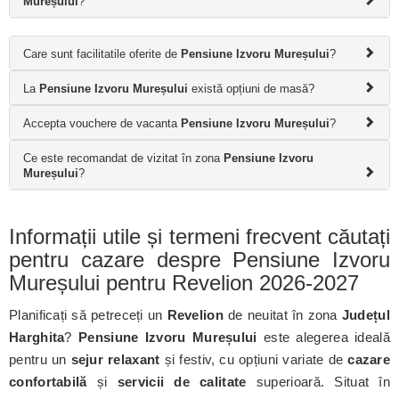
Mureșului
?
Care sunt facilitatile oferite de
Pensiune Izvoru Mureșului
?
La
Pensiune Izvoru Mureșului
există opțiuni de masă?
Accepta vouchere de vacanta
Pensiune Izvoru Mureșului
?
Ce este recomandat de vizitat în zona
Pensiune Izvoru
Mureșului
?
Informații utile și termeni frecvent căutați
pentru cazare despre Pensiune Izvoru
Mureșului pentru Revelion 2026-2027
Planificați să petreceți un
Revelion
de neuitat în zona
Județul
Harghita
?
Pensiune Izvoru Mureșului
este alegerea ideală
pentru un
sejur relaxant
și festiv, cu opțiuni variate de
cazare
confortabilă
și
servicii de calitate
superioară. Situat în