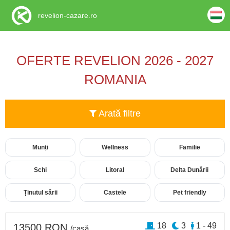
revelion-cazare.ro
OFERTE REVELION 2026 - 2027
ROMANIA
Arată filtre
Munți
Wellness
Familie
Schi
Litoral
Delta Dunării
Ținutul sării
Castele
Pet friendly
18
3
1 - 49
13500 RON
/casă