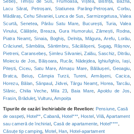
Sebeș
,
Timișu de Sus
,
Frumoasa
,
Viștea
,
Bistrița
,
Bazna
,
Lacu Sărat
,
Petroșani
,
Statiunea Parâng-Petroșani
,
Corbu
,
Mădăraș
,
Cehu Silvaniei
,
Lunca de Sus
,
Sarmizegetusa
,
Valea
Scurtă
,
Senetea
,
Pârâu Satu Mare
,
București
,
Turia
,
Valea
Vinului
,
Călățele
,
Breaza
,
Gura Humorului
,
Zărnești
,
Rodna
,
Piatra Neamț
,
Sinaia
,
Boghiș
,
Delnița
,
Măgura
,
Arefu
,
Lorău
,
Crăciunel
,
Sâmbăta
,
Sântimbru
,
Săcălășeni
,
Șugag
,
Râșnov
,
Pietreni
,
Caransebeș
,
Șimleu Silvaniei
,
Zalău
,
Saschiz
,
Ditrău
,
Moieciu de Jos
,
Băișoara
,
Rucăr
,
Nădejdea
,
Ighiu/Ighìo
,
Iași
,
Pitești
,
Ciceu
,
Satu Mare
,
Almașu Mare
,
Bălăușeri
,
Geoagiu
,
Bratca
,
Beiuș
,
Câmpia Turzii
,
Tureni
,
Armășeni
,
Cacica
,
Horezu
,
Bălan
,
Sânpaul
,
Jidvei
,
Târgu Neamț
,
Horea
,
Tarcău
,
Slănic
,
Chilia Veche
,
Mila 23
,
Baia Mare
,
Apoldu de Jos
,
Frasin
,
Brăduleț
,
Vulturu
,
Ampoița
Tipurile de cazări închiriabile de Revelion:
Pensiune
,
Casă
de oaspeți
,
Hotel**
,
Cabană
,
Hotel***
,
Hostel
,
Vilă
,
Apartament
sau cameră de închiriat
,
Casă de apartamente
,
Hotel****
,
Căsuțe tip camping
,
Motel
,
Han
,
Hotel-apartament