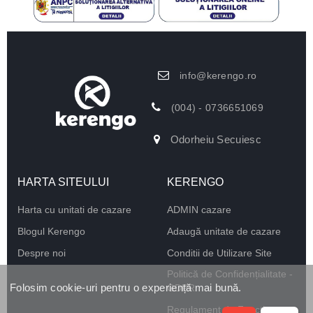
info@kerengo.ro
(004) - 0736651069
Odorheiu Secuiesc
HARTA SITEULUI
KERENGO
Harta cu unitati de cazare
ADMIN cazare
Blogul Kerengo
Adaugă unitate de cazare
Despre noi
Conditii de Utilizare Site
Politică de Confidențialitate -
Folosim cookie-uri pentru o experiență mai bună.
GDPR
Regulament de Funcționare