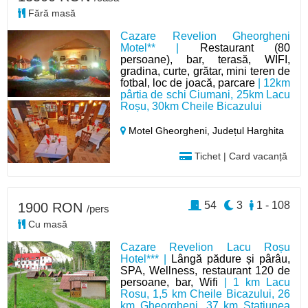
Fără masă
Cazare Revelion Gheorgheni
Motel** |
Restaurant (80
persoane), bar, terasă, WIFI,
gradina, curte, grătar, mini teren de
fotbal, loc de joacă, parcare
| 12km
pârtia de schi Ciumani, 25km Lacu
Roșu, 30km Cheile Bicazului
Motel Gheorgheni,
Județul Harghita
Tichet | Card vacanță
54
3
1 - 108
1900 RON
/pers
Cu masă
Cazare Revelion Lacu Roșu
Hotel*** |
Lângă pădure și pârâu,
SPA, Wellness, restaurant 120 de
persoane, bar, Wifi
| 1 km Lacu
Rosu, 1,5 km Cheile Bicazului, 26
km Gheorgheni, 37 km Stațiunea