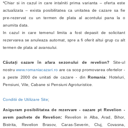
*Chiar si in cazul in care intalniti prima varianta – oferta este
actualizata – exista posibilitatea ca unitatea de cazare sa fie
pre-rezervat cu un termen de plata al acontului pana la o
anumita data.
In cazul in care temenul limita a fost depasit de solicitant
rezervarea se anuleaza automat, spre a fi oferit altui grup cu alt
termen de plata al avansului.
Căutați cazare în afara sezonului de revelion?
Site-ul
nostru
www.romaniacazari.ro
are ca scop promovarea ofertelor -
a peste 2000 de unitati de cazare - din
Romania
: Hoteluri,
Pensiuni, Vile, Cabane si Pensiuni Agroturistice.
Conditii de Utilizare Site
;
Asiguram posibilitatea de rezervare - cazare pt Revelion -
avem pachete de Revelion:
Revelion in Alba, Arad, Bihor,
Bistrita, Revelion Brasov, Caras-Severin, Cluj, Covasna,