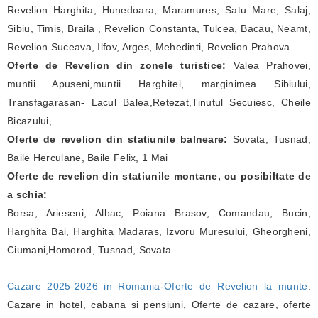
Revelion Harghita, Hunedoara, Maramures, Satu Mare, Salaj,
Sibiu, Timis, Braila , Revelion Constanta, Tulcea, Bacau, Neamt,
Revelion Suceava, Ilfov, Arges, Mehedinti, Revelion Prahova
Oferte de Revelion din zonele turistice:
Valea Prahovei,
muntii Apuseni,muntii Harghitei, marginimea Sibiului,
Transfagarasan- Lacul Balea,Retezat,Tinutul Secuiesc, Cheile
Bicazului,
Oferte de revelion din statiunile balneare:
Sovata, Tusnad,
Baile Herculane, Baile Felix, 1 Mai
Oferte de revelion din statiunile montane, cu posibiltate de
a schia:
Borsa, Arieseni, Albac, Poiana Brasov, Comandau, Bucin,
Harghita Bai, Harghita Madaras, Izvoru Muresului, Gheorgheni,
Ciumani,Homorod, Tusnad, Sovata
Cazare 2025-2026 in Romania
-
Oferte de Revelion la munte
.
Cazare in hotel, cabana si pensiuni, Oferte de cazare, oferte