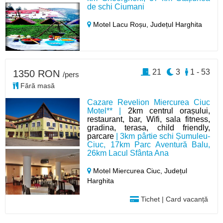
de schi Ciumani
Motel Lacu Roșu,
Județul Harghita
21
3
1 - 53
1350 RON
/pers
Fără masă
Cazare Revelion Miercurea Ciuc
Motel** |
2km centrul orașului,
restaurant, bar, Wifi, sala fitness,
gradina, terasa, child friendly,
parcare
| 3km pârtie schi Șumuleu-
Ciuc, 17km Parc Aventură Balu,
26km Lacul Sfânta Ana
Motel Miercurea Ciuc,
Județul
Harghita
Tichet | Card vacanță