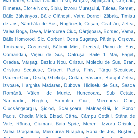
Marmației
,
Coada Lacului Lesu
,
Brașov
,
Sighișoara
,
Chișcău
,
Rimetea
,
Eforie Nord
,
Sibiu
,
Izvoru Mureșului
,
Tulcea
,
Remeți
,
Băile Bálványos
,
Băile Olănești
,
Vatra Dornei
,
Zăbala
,
Timișu
de Jos
,
Sâmbăta de Sus
,
Rugănești
,
Crișan
,
Ceahlău
,
Zetea
,
Valea Boga
,
Deva
,
Miercurea Ciuc
,
Cârțișoara
,
Borsec
,
Vama
,
Băile Homorod
,
Sic
,
Corbeni
,
Ocna Șugatag
,
Păltiniș
,
Orșova
,
Timișoara
,
Costinești
,
Bățanii Mici
,
Predeal
,
Pianu de Sus
,
Comandău
,
Vișeu de Sus
,
Cătrușa
,
Băile 1 Mai
,
Făget
,
Oradea
,
Vărșag
,
Bezidu Nou
,
Cristur
,
Moieciu de Sus
,
Bran
,
Cristuru Secuiesc
,
Crișeni
,
Padis
,
Finiș
,
Târgu Secuiesc
,
Păuleni-Ciuc
,
Dealu
,
Ghelința
,
Coltău
,
Săsciori
,
Barajul Zetea
,
Izvoare
,
Harghita Madaras
,
Dubova
,
Hidișelu de Sus
,
Sasca
Română
,
Vălenii de Munte
,
Hunedoara
,
Sub Cetate
,
Sânmartin
,
Reghin
,
Șumuleu Ciuc, Miercurea Ciuc
,
Ciucsângeorgiu
,
Șiclod
,
Scărișoara
,
Malnaș-Băi
,
Ic Ponor
Padis
,
Chedia Mică
,
Bixad
,
Cârța
,
Câmpu Cetății
,
Stâna de
Vale
,
Rânca
,
Ciumani
,
Baia Sprie
,
Mereni
,
Izvoru Crișului
,
Valea Drăganului
,
Miercurea Nirajului
,
Rona de Jos
,
Bușteni
,