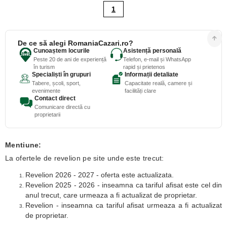
1
De ce să alegi RomaniaCazari.ro?
Cunoaștem locurile
Asistență personală
Peste 20 de ani de experiență
Telefon, e-mail și WhatsApp
în turism
rapid și prietenos
Specialiști în grupuri
Informații detaliate
Tabere, școli, sport,
Capacitate reală, camere și
evenimente
facilități clare
Contact direct
Comunicare directă cu
proprietarii
Mentiune:
La ofertele de revelion pe site unde este trecut:
Revelion 2026 - 2027 - oferta este actualizata.
Revelion 2025 - 2026 - inseamna ca tariful afisat este cel din
anul trecut, care urmeaza a fi actualizat de proprietar.
Revelion - inseamna ca tariful afisat urmeaza a fi actualizat
de proprietar.