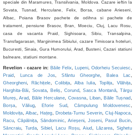
speciale din Maramures, Transilvania, Moldova. Cazare ieftin la
Sovata, Tusnad, Herculane, Felix, Borsa, cabane Arieseni,
Albac, Poiana Brasov pachete de odihna si pachete de
tratament, pensiune Brasov, Bran, Moeciu, Cluj, Lacu Rosu,
casa de vacanta Praid, Sighisoara, Sibiu, Transalpina,
Transfagarasan, Marginimea Sibiului, cazare Timisoara hoteluri,
Bucuresti, Sinaia, Gura Humorului, Arad, Busteni, Cazari statiuni
balneare, statiuni montane.
Revelion - cazare in:
Băile Felix
,
Lupeni
,
Odorheiu Secuiesc
,
Praid
,
Lunca de Jos
,
Sfântu Gheorghe
,
Balea Lac
,
Gheorgheni
,
Răchițele
,
Colibița
,
Alba Iulia
,
Toplița
,
Vlăhița
,
Harghita-Băi
,
Sovata
,
Beliș
,
Corund
,
Sasca Montană
,
Târgu
Mureș
,
Arad
,
Băile Herculane
,
Covasna
,
Liban
,
Băile Tușnad
,
Borșa
,
Văliug
,
Eforie Sud
,
Câmpulung Moldovenesc
,
Moldovița
,
Albac
,
Hațeg
,
Drobeta-Turnu Severin
,
Cluj-Napoca
,
Racu
,
Căpâlnița
,
Sândominic
,
Arieșeni
,
Joseni
,
Pasul Bucin
,
Sâncraiu
,
Turda
,
Sibiel
,
Lacu Roșu
,
Aiud
,
Lăzarea
,
Sighetu