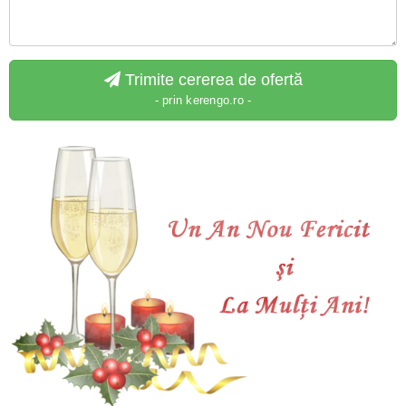
Trimite cererea de ofertă
- prin kerengo.ro -