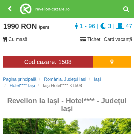
revelion-cazare.ro
1990 RON
1 - 96
|
3
|
47
/pers
Cu masă
Tichet | Card vacanță
Cod cazare: 1508
Pagina principală
România, Județul Iași
Iași
Hotel**** Iași
Iași Hotel**** K1508
Revelion la Iași - Hotel**** - Județul
Iași