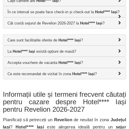
Câțe camere are
Hotel**** Iași
?
În ce interval se poate face check-in și check-out la
Hotel**** Iași
?
Cât costă sejurul de Revelion 2026-2027 la
Hotel**** Iași
?
Care sunt facilitatile oferite de
Hotel**** Iași
?
La
Hotel**** Iași
există opțiuni de masă?
Accepta vouchere de vacanta
Hotel**** Iași
?
Ce este recomandat de vizitat în zona
Hotel**** Iași
?
Informații utile și termeni frecvent căutați
pentru cazare despre Hotel**** Iași
pentru Revelion 2026-2027
Planificați să petreceți un
Revelion
de neuitat în zona
Județul
Iași
?
Hotel**** Iași
este alegerea ideală pentru un
sejur