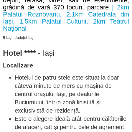
dejun, terasă, WIFI, săli de evenimente,
grădină de vară 370 locuri, parcare
| 2km
Palatul Roznovanu, 2,1km Catedrala din
Iași, 1,5km Palatul Culturii, 2km Teatrul
Național
Iași, Județul Iași
Hotel ****
- Iași
Localizare
Hotelul de patru stele este situat la doar
câteva minute de mers cu mașina de
centrul orașului Iași, pe dealurile
Buciumului, într-o zonă liniștită și
exclusivistă de rezidență.
Este o alegere ideală atât pentru călătoriile
de afaceri, cât și pentru cele de agrement,