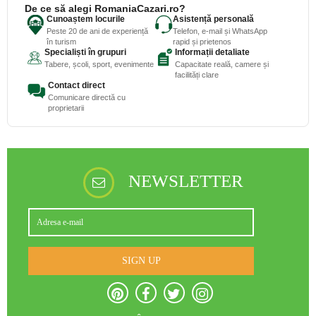
De ce să alegi RomaniaCazari.ro?
Cunoaștem locurile
Asistență personală
Peste 20 de ani de experiență
Telefon, e-mail și WhatsApp
în turism
rapid și prietenos
Specialiști în grupuri
Informații detaliate
Tabere, școli, sport, evenimente
Capacitate reală, camere și
facilități clare
Contact direct
Comunicare directă cu
proprietarii
NEWSLETTER
SIGN UP