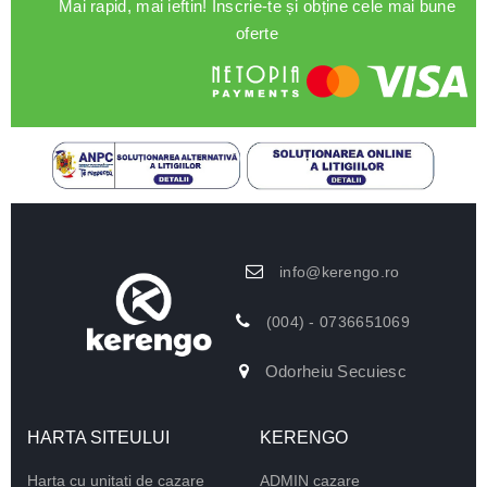
Mai rapid, mai ieftin! Înscrie-te și obține cele mai bune
oferte
info@kerengo.ro
(004) - 0736651069
Odorheiu Secuiesc
HARTA SITEULUI
KERENGO
Harta cu unitati de cazare
ADMIN cazare