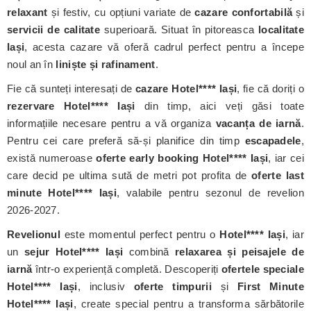
relaxant
și festiv, cu opțiuni variate de
cazare confortabilă
și
servicii de calitate
superioară. Situat în pitoreasca
localitate
Iași
, acesta cazare vă oferă cadrul perfect pentru a începe
noul an în
liniște și rafinament
.
Fie că sunteți interesați de
cazare Hotel**** Iași
, fie că doriți o
rezervare Hotel**** Iași
din timp, aici veți găsi toate
informațiile necesare pentru a vă organiza
vacanța de iarnă
.
Pentru cei care preferă să-și planifice din timp
escapadele
,
există numeroase
oferte early booking Hotel**** Iași
, iar cei
care decid pe ultima sută de metri pot profita de
oferte last
minute Hotel**** Iași
, valabile pentru sezonul de revelion
2026-2027.
Revelionul
este momentul perfect pentru o
Hotel**** Iași
, iar
un
sejur Hotel**** Iași
combină
relaxarea și peisajele de
iarnă
într-o experiență completă. Descoperiți
ofertele speciale
Hotel**** Iași
, inclusiv
oferte timpurii
și
First Minute
Hotel**** Iași
, create special pentru a transforma sărbătorile