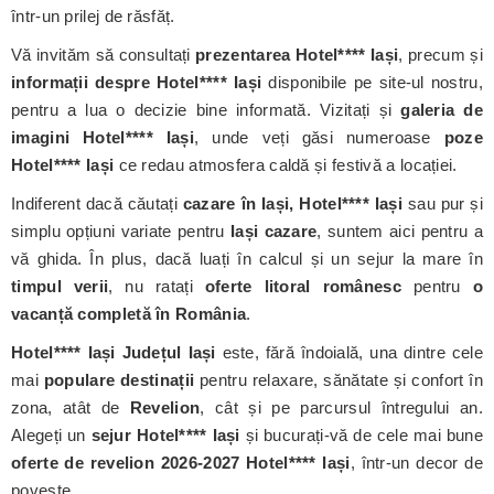
într-un prilej de răsfăț.
Vă invităm să consultați
prezentarea Hotel**** Iași
, precum și
informații despre Hotel**** Iași
disponibile pe site-ul nostru,
pentru a lua o decizie bine informată. Vizitați și
galeria de
imagini Hotel**** Iași
, unde veți găsi numeroase
poze
Hotel**** Iași
ce redau atmosfera caldă și festivă a locației.
Indiferent dacă căutați
cazare în Iași, Hotel**** Iași
sau pur și
simplu opțiuni variate pentru
Iași cazare
, suntem aici pentru a
vă ghida. În plus, dacă luați în calcul și un sejur la mare în
timpul verii
, nu ratați
oferte litoral românesc
pentru
o
vacanță completă în România
.
Hotel**** Iași
Județul Iași
este, fără îndoială, una dintre cele
mai
populare destinații
pentru relaxare, sănătate și confort în
zona, atât de
Revelion
, cât și pe parcursul întregului an.
Alegeți un
sejur Hotel**** Iași
și bucurați-vă de cele mai bune
oferte de revelion 2026-2027 Hotel**** Iași
, într-un decor de
poveste.