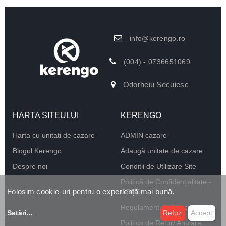
info@kerengo.ro
(004) - 0736651069
Odorheiu Secuiesc
HARTA SITEULUI
KERENGO
Harta cu unitati de cazare
ADMIN cazare
Blogul Kerengo
Adaugă unitate de cazare
Despre noi
Conditii de Utilizare Site
Politică de Confidențialitate -
Folosim cookie-uri pentru o experiență mai bună.
GDPR
Regulament de Funcționare
Setări
...
Refuz
Accept
Politica de Retur/ Anulare