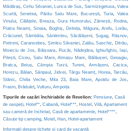
Mădăraș
,
Cehu Silvaniei
,
Lunca de Sus
,
Sarmizegetusa
,
Valea
Scurtă
,
Senetea
,
Pârâu Satu Mare
,
București
,
Turia
,
Valea
Vinului
,
Călățele
,
Breaza
,
Gura Humorului
,
Zărnești
,
Rodna
,
Piatra Neamț
,
Sinaia
,
Boghiș
,
Delnița
,
Măgura
,
Arefu
,
Lorău
,
Crăciunel
,
Sâmbăta
,
Sântimbru
,
Săcălășeni
,
Șugag
,
Râșnov
,
Pietreni
,
Caransebeș
,
Șimleu Silvaniei
,
Zalău
,
Saschiz
,
Ditrău
,
Moieciu de Jos
,
Băișoara
,
Rucăr
,
Nădejdea
,
Ighiu/Ighìo
,
Iași
,
Pitești
,
Ciceu
,
Satu Mare
,
Almașu Mare
,
Bălăușeri
,
Geoagiu
,
Bratca
,
Beiuș
,
Câmpia Turzii
,
Tureni
,
Armășeni
,
Cacica
,
Horezu
,
Bălan
,
Sânpaul
,
Jidvei
,
Târgu Neamț
,
Horea
,
Tarcău
,
Slănic
,
Chilia Veche
,
Mila 23
,
Baia Mare
,
Apoldu de Jos
,
Frasin
,
Brăduleț
,
Vulturu
,
Ampoița
Tipurile de cazări închiriabile de Revelion:
Pensiune
,
Casă
de oaspeți
,
Hotel**
,
Cabană
,
Hotel***
,
Hostel
,
Vilă
,
Apartament
sau cameră de închiriat
,
Casă de apartamente
,
Hotel****
,
Căsuțe tip camping
,
Motel
,
Han
,
Hotel-apartament
Informații despre tichete și card de vacanță