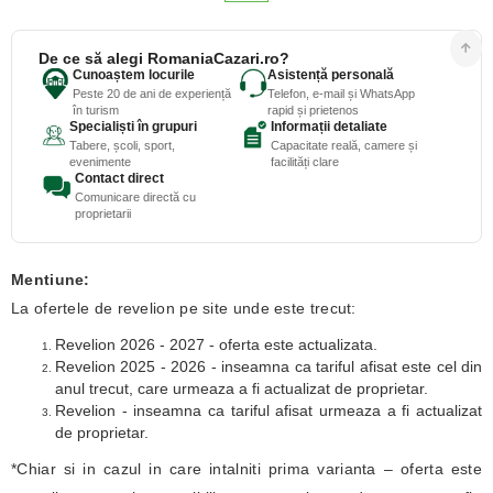
De ce să alegi RomaniaCazari.ro?
Cunoaștem locurile
Asistență personală
Peste 20 de ani de experiență
Telefon, e-mail și WhatsApp
în turism
rapid și prietenos
Specialiști în grupuri
Informații detaliate
Tabere, școli, sport,
Capacitate reală, camere și
evenimente
facilități clare
Contact direct
Comunicare directă cu
proprietarii
Mentiune:
La ofertele de revelion pe site unde este trecut:
Revelion 2026 - 2027 - oferta este actualizata.
Revelion 2025 - 2026 - inseamna ca tariful afisat este cel din
anul trecut, care urmeaza a fi actualizat de proprietar.
Revelion - inseamna ca tariful afisat urmeaza a fi actualizat
de proprietar.
*Chiar si in cazul in care intalniti prima varianta – oferta este