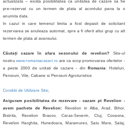
actualizata – exista posibilitatea ca unitatea de cazare sa fie
pre-rezervat cu un termen de plata al acontului pana la o
anumita data.
In cazul in care temenul limita a fost depasit de solicitant
rezervarea se anuleaza automat, spre a fi oferit altui grup cu alt
termen de plata al avansului.
Căutați cazare în afara sezonului de revelion?
Site-ul
nostru
www.romaniacazari.ro
are ca scop promovarea ofertelor -
a peste 2000 de unitati de cazare - din
Romania
: Hoteluri,
Pensiuni, Vile, Cabane si Pensiuni Agroturistice.
Conditii de Utilizare Site
;
Asiguram posibilitatea de rezervare - cazare pt Revelion -
avem pachete de Revelion:
Revelion in Alba, Arad, Bihor,
Bistrita, Revelion Brasov, Caras-Severin, Cluj, Covasna,
Revelion Harghita, Hunedoara, Maramures, Satu Mare, Salaj,