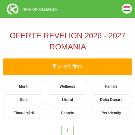
revelion-cazare.ro
OFERTE REVELION 2026 - 2027
ROMANIA
Arată filtre
Munți
Wellness
Familie
Schi
Litoral
Delta Dunării
Ținutul sării
Castele
Pet friendly
1