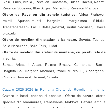
Sibiu, Timis, Braila , Revelion Constanta, Tulcea, Bacau, Neamt,
Revelion Suceava, Ilfov, Arges, Mehedinti, Revelion Prahova
Oferte de Revelion din zonele turistice:
Valea Prahovei,
muntii Apuseni,muntii Harghitei, marginimea Sibiului,
Transfagarasan- Lacul Balea,Retezat,Tinutul Secuiesc, Cheile
Bicazului,
Oferte de revelion din statiunile balneare:
Sovata, Tusnad,
Baile Herculane, Baile Felix, 1 Mai
Oferte de revelion din statiunile montane, cu posibiltate de
a schia:
Borsa, Arieseni, Albac, Poiana Brasov, Comandau, Bucin,
Harghita Bai, Harghita Madaras, Izvoru Muresului, Gheorgheni,
Ciumani,Homorod, Tusnad, Sovata
Cazare 2025-2026 in Romania
-
Oferte de Revelion la munte
.
Cazare in hotel, cabana si pensiuni, Oferte de cazare, oferte
speciale din Maramures, Transilvania, Moldova. Cazare ieftin la