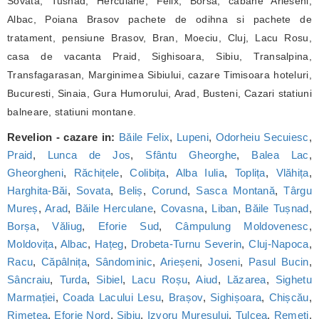
Sovata, Tusnad, Herculane, Felix, Borsa, cabane Arieseni,
Albac, Poiana Brasov pachete de odihna si pachete de
tratament, pensiune Brasov, Bran, Moeciu, Cluj, Lacu Rosu,
casa de vacanta Praid, Sighisoara, Sibiu, Transalpina,
Transfagarasan, Marginimea Sibiului, cazare Timisoara hoteluri,
Bucuresti, Sinaia, Gura Humorului, Arad, Busteni, Cazari statiuni
balneare, statiuni montane.
Revelion - cazare in:
Băile Felix
,
Lupeni
,
Odorheiu Secuiesc
,
Praid
,
Lunca de Jos
,
Sfântu Gheorghe
,
Balea Lac
,
Gheorgheni
,
Răchițele
,
Colibița
,
Alba Iulia
,
Toplița
,
Vlăhița
,
Harghita-Băi
,
Sovata
,
Beliș
,
Corund
,
Sasca Montană
,
Târgu
Mureș
,
Arad
,
Băile Herculane
,
Covasna
,
Liban
,
Băile Tușnad
,
Borșa
,
Văliug
,
Eforie Sud
,
Câmpulung Moldovenesc
,
Moldovița
,
Albac
,
Hațeg
,
Drobeta-Turnu Severin
,
Cluj-Napoca
,
Racu
,
Căpâlnița
,
Sândominic
,
Arieșeni
,
Joseni
,
Pasul Bucin
,
Sâncraiu
,
Turda
,
Sibiel
,
Lacu Roșu
,
Aiud
,
Lăzarea
,
Sighetu
Marmației
,
Coada Lacului Lesu
,
Brașov
,
Sighișoara
,
Chișcău
,
Rimetea
,
Eforie Nord
,
Sibiu
,
Izvoru Mureșului
,
Tulcea
,
Remeți
,