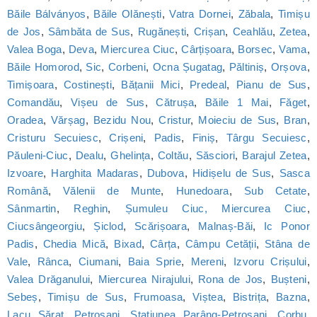
Băile Bálványos
,
Băile Olănești
,
Vatra Dornei
,
Zăbala
,
Timișu
de Jos
,
Sâmbăta de Sus
,
Rugănești
,
Crișan
,
Ceahlău
,
Zetea
,
Valea Boga
,
Deva
,
Miercurea Ciuc
,
Cârțișoara
,
Borsec
,
Vama
,
Băile Homorod
,
Sic
,
Corbeni
,
Ocna Șugatag
,
Păltiniș
,
Orșova
,
Timișoara
,
Costinești
,
Bățanii Mici
,
Predeal
,
Pianu de Sus
,
Comandău
,
Vișeu de Sus
,
Cătrușa
,
Băile 1 Mai
,
Făget
,
Oradea
,
Vărșag
,
Bezidu Nou
,
Cristur
,
Moieciu de Sus
,
Bran
,
Cristuru Secuiesc
,
Crișeni
,
Padis
,
Finiș
,
Târgu Secuiesc
,
Păuleni-Ciuc
,
Dealu
,
Ghelința
,
Coltău
,
Săsciori
,
Barajul Zetea
,
Izvoare
,
Harghita Madaras
,
Dubova
,
Hidișelu de Sus
,
Sasca
Română
,
Vălenii de Munte
,
Hunedoara
,
Sub Cetate
,
Sânmartin
,
Reghin
,
Șumuleu Ciuc, Miercurea Ciuc
,
Ciucsângeorgiu
,
Șiclod
,
Scărișoara
,
Malnaș-Băi
,
Ic Ponor
Padis
,
Chedia Mică
,
Bixad
,
Cârța
,
Câmpu Cetății
,
Stâna de
Vale
,
Rânca
,
Ciumani
,
Baia Sprie
,
Mereni
,
Izvoru Crișului
,
Valea Drăganului
,
Miercurea Nirajului
,
Rona de Jos
,
Bușteni
,
Sebeș
,
Timișu de Sus
,
Frumoasa
,
Viștea
,
Bistrița
,
Bazna
,
Lacu Sărat
,
Petroșani
,
Statiunea Parâng-Petroșani
,
Corbu
,