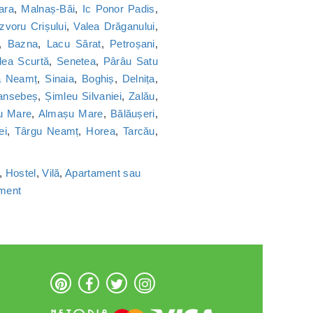
ara
,
Malnaș-Băi
,
Ic Ponor Padis
,
Izvoru Crișului
,
Valea Drăganului
,
,
Bazna
,
Lacu Sărat
,
Petroșani
,
lea Scurtă
,
Senetea
,
Pârâu Satu
a Neamț
,
Sinaia
,
Boghiș
,
Delnița
,
ansebeș
,
Șimleu Silvaniei
,
Zalău
,
u Mare
,
Almașu Mare
,
Bălăușeri
,
ei
,
Târgu Neamț
,
Horea
,
Tarcău
,
,
Hostel
,
Vilă
,
Apartament sau
ament