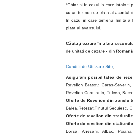
*Chiar si in cazul in care intalnit
cu un termen de plata al acontulu
In cazul in care temenul limita a 
plata al avansului.
Căutați cazare în afara sezonul
de unitati de cazare - din
Romani
Conditii de Utilizare Site
;
Asiguram posibilitatea de rez
Revelion Brasov, Caras-Severin, 
Revelion Constanta, Tulcea, Bacau
Oferte de Revelion din zonele tu
Balea,Retezat,Tinutul Secuiesc, Ch
Oferte de revelion din statiunil
Oferte de revelion din statiunil
Borsa, Arieseni, Albac, Poian