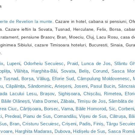
a
erte de Revelion la munte
. Cazare in hotel, cabana si pensiuni, Of
. Cazare ieftin la Sovata, Tusnad, Herculane, Felix, Borsa, caba
ratament, pensiune Brasov, Bran, Moeciu, Cluj, Lacu Rosu, casa de
inimea Sibiului, cazare Timisoara hoteluri, Bucuresti, Sinaia, Gur
e.
ix
,
Lupeni
,
Odorheiu Secuiesc
,
Praid
,
Lunca de Jos
,
Sfântu G
oplița
,
Vlăhița
,
Harghita-Băi
,
Sovata
,
Beliș
,
Corund
,
Sasca Mon
le Tușnad
,
Borșa
,
Văliug
,
Eforie Sud
,
Câmpulung Moldovenesc
,
M
cu
,
Căpâlnița
,
Sândominic
,
Arieșeni
,
Joseni
,
Pasul Bucin
,
Sâncrai
ada Lacului Lesu
,
Brașov
,
Sighișoara
,
Chișcău
,
Rimetea
,
Efor
,
Băile Olănești
,
Vatra Dornei
,
Zăbala
,
Timișu de Jos
,
Sâmbăta de
rea Ciuc
,
Cârțișoara
,
Borsec
,
Vama
,
Băile Homorod
,
Sic
,
Corbeni
i
,
Predeal
,
Pianu de Sus
,
Comandău
,
Vișeu de Sus
,
Cătrușa
,
Băi
 Sus
,
Bran
,
Cristuru Secuiesc
,
Crișeni
,
Padis
,
Finiș
,
Târgu Secuie
zvoare
,
Harghita Madaras
,
Dubova
,
Hidișelu de Sus
,
Sasca Româ