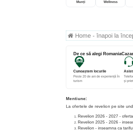
Munți
Wellness
Home - înapoi la începu
De ce să alegi RomaniaCazar
Cunoaștem locurile
Asist
Peste 20 de ani de experiență în
Telefo
turism
și pri
Mentiune:
La ofertele de revelion pe site und
Revelion 2026 - 2027 - oferta
Revelion 2025 - 2026 - inseamn
Revelion - inseamna ca tariful