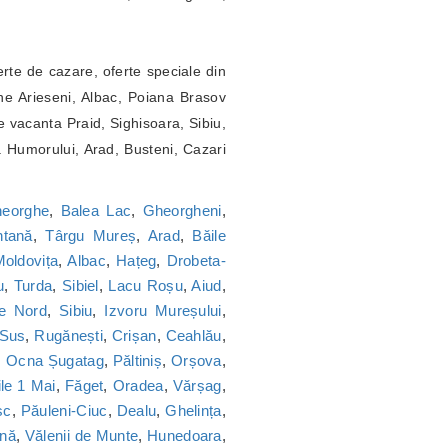
erte de cazare, oferte speciale din
ne Arieseni, Albac, Poiana Brasov
 vacanta Praid, Sighisoara, Sibiu,
a Humorului, Arad, Busteni, Cazari
heorghe
,
Balea Lac
,
Gheorgheni
,
tană
,
Târgu Mureș
,
Arad
,
Băile
oldovița
,
Albac
,
Hațeg
,
Drobeta-
u
,
Turda
,
Sibiel
,
Lacu Roșu
,
Aiud
,
ie Nord
,
Sibiu
,
Izvoru Mureșului
,
 Sus
,
Rugănești
,
Crișan
,
Ceahlău
,
,
Ocna Șugatag
,
Păltiniș
,
Orșova
,
le 1 Mai
,
Făget
,
Oradea
,
Vărșag
,
sc
,
Păuleni-Ciuc
,
Dealu
,
Ghelința
,
nă
,
Vălenii de Munte
,
Hunedoara
,