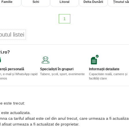
Familie
Schi
Litoral
Delta Dunării
Ținutul săr
1
tul listei
i.ro?
ență personală
Specialiști în grupuri
Informații detaliate
n, e-mail și WhatsApp rapid
Tabere, școli, sport, evenimente
Capacitate reală, camere și
etenos
facilități clare
e este trecut:
 este actualizata.
a ca tariful afisat este cel din anul trecut, care urmeaza a fi actualiza
 afisat urmeaza a fi actualizat de proprietar.