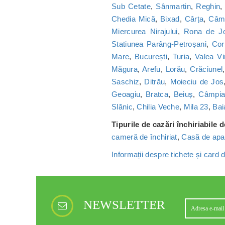
Sub Cetate
,
Sânmartin
,
Reghin
Chedia Mică
,
Bixad
,
Cârța
,
Câmp
Miercurea Nirajului
,
Rona de J
Statiunea Parâng-Petroșani
,
Cor
Mare
,
București
,
Turia
,
Valea Vi
Măgura
,
Arefu
,
Lorău
,
Crăciunel
Saschiz
,
Ditrău
,
Moieciu de Jos
Geoagiu
,
Bratca
,
Beiuș
,
Câmpia 
Slănic
,
Chilia Veche
,
Mila 23
,
Bai
Tipurile de cazări închiriabile 
cameră de închiriat
,
Casă de apa
Informații despre tichete și card
NEWSLETTER