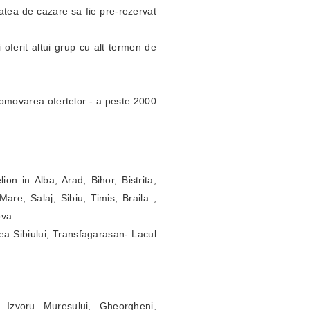
itatea de cazare sa fie pre-rezervat
 oferit altui grup cu alt termen de
omovarea ofertelor - a peste 2000
ion in Alba, Arad, Bihor, Bistrita,
re, Salaj, Sibiu, Timis, Braila ,
ova
ea Sibiului, Transfagarasan- Lacul
 Izvoru Muresului, Gheorgheni,