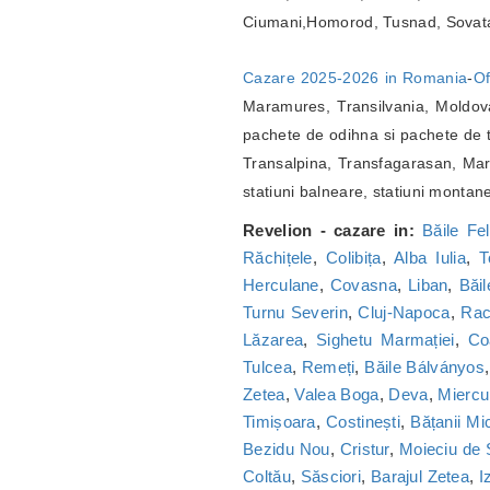
Ciumani,Homorod, Tusnad, Sovat
Cazare 2025-2026 in Romania
-
Of
Maramures, Transilvania, Moldova
pachete de odihna si pachete de t
Transalpina, Transfagarasan, Marg
statiuni balneare, statiuni montan
Revelion - cazare in:
Băile Fel
Răchițele
,
Colibița
,
Alba Iulia
,
T
Herculane
,
Covasna
,
Liban
,
Băi
Turnu Severin
,
Cluj-Napoca
,
Ra
Lăzarea
,
Sighetu Marmației
,
Co
Tulcea
,
Remeți
,
Băile Bálványos
Zetea
,
Valea Boga
,
Deva
,
Miercu
Timișoara
,
Costinești
,
Bățanii Mic
Bezidu Nou
,
Cristur
,
Moieciu de
Coltău
,
Săsciori
,
Barajul Zetea
,
I