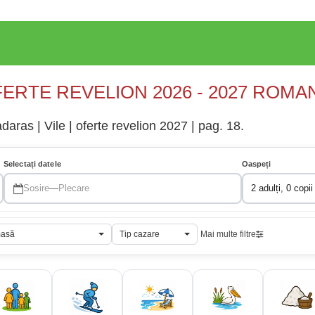
ERTE REVELION 2026 - 2027 ROMA
aras | Vile | oferte revelion 2027 | pag. 18.
Selectați datele
Oaspeți
Sosire
—
Plecare
2 adulți, 0 copii
masă
Tip cazare
Mai multe filtre