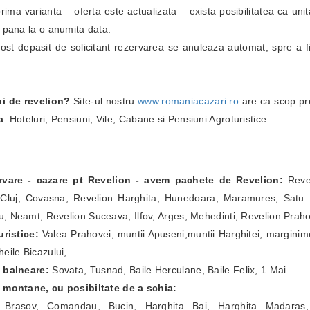
i prima varianta – oferta este actualizata – exista posibilitatea ca un
i pana la o anumita data.
fost depasit de solicitant rezervarea se anuleaza automat, spre a fi
ui de revelion?
Site-ul nostru
www.romaniacazari.ro
are ca scop pr
a
: Hoteluri, Pensiuni, Vile, Cabane si Pensiuni Agroturistice.
ervare - cazare pt Revelion - avem pachete de Revelion:
Revel
Cluj, Covasna, Revelion Harghita, Hunedoara, Maramures, Satu Ma
, Neamt, Revelion Suceava, Ilfov, Arges, Mehedinti, Revelion Prah
ristice:
Valea Prahovei, muntii Apuseni,muntii Harghitei, marginim
eile Bicazului,
e balneare:
Sovata, Tusnad, Baile Herculane, Baile Felix, 1 Mai
e montane, cu posibiltate de a schia:
a Brasov, Comandau, Bucin, Harghita Bai, Harghita Madaras,