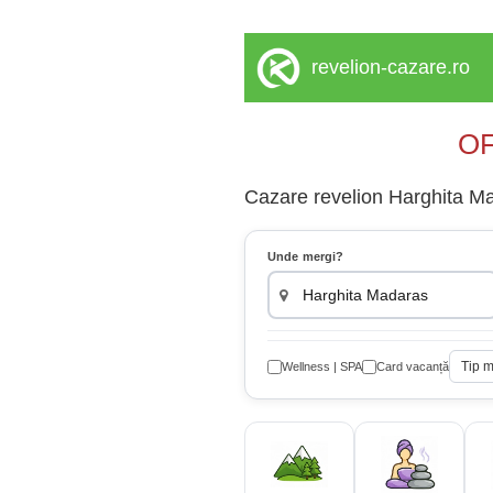
revelion-cazare.ro
OF
Cazare revelion Harghita Mad
Unde mergi?
Tip 
Wellness | SPA
Card vacanță