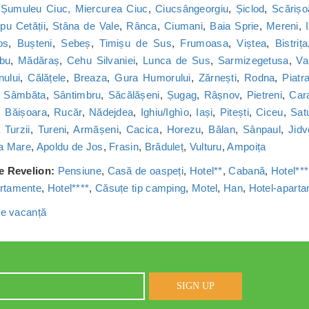
,
Șumuleu Ciuc, Miercurea Ciuc
,
Ciucsângeorgiu
,
Șiclod
,
Scărișo
u Cetății
,
Stâna de Vale
,
Rânca
,
Ciumani
,
Baia Sprie
,
Mereni
,
os
,
Bușteni
,
Sebeș
,
Timișu de Sus
,
Frumoasa
,
Viștea
,
Bistrița
bu
,
Mădăraș
,
Cehu Silvaniei
,
Lunca de Sus
,
Sarmizegetusa
,
Va
nului
,
Călățele
,
Breaza
,
Gura Humorului
,
Zărnești
,
Rodna
,
Piatr
,
Sâmbăta
,
Sântimbru
,
Săcălășeni
,
Șugag
,
Râșnov
,
Pietreni
,
Car
,
Băișoara
,
Rucăr
,
Nădejdea
,
Ighiu/Ighìo
,
Iași
,
Pitești
,
Ciceu
,
Sat
Turzii
,
Tureni
,
Armășeni
,
Cacica
,
Horezu
,
Bălan
,
Sânpaul
,
Jidv
a Mare
,
Apoldu de Jos
,
Frasin
,
Brăduleț
,
Vulturu
,
Ampoița
de Revelion:
Pensiune
,
Casă de oaspeți
,
Hotel**
,
Cabană
,
Hotel***
rtamente
,
Hotel****
,
Căsuțe tip camping
,
Motel
,
Han
,
Hotel-apart
 de vacanță
SIGN UP