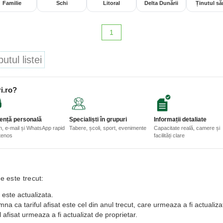
Familie
Schi
Litoral
Delta Dunării
Ținutul săr
1
tul listei
i.ro?
ență personală
Specialiști în grupuri
Informații detaliate
n, e-mail și WhatsApp rapid
Tabere, școli, sport, evenimente
Capacitate reală, camere și
etenos
facilități clare
e este trecut:
 este actualizata.
a ca tariful afisat este cel din anul trecut, care urmeaza a fi actualiza
 afisat urmeaza a fi actualizat de proprietar.