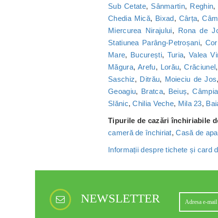
Sub Cetate
,
Sânmartin
,
Reghin
Chedia Mică
,
Bixad
,
Cârța
,
Câmp
Miercurea Nirajului
,
Rona de J
Statiunea Parâng-Petroșani
,
Cor
Mare
,
București
,
Turia
,
Valea Vi
Măgura
,
Arefu
,
Lorău
,
Crăciunel
Saschiz
,
Ditrău
,
Moieciu de Jos
Geoagiu
,
Bratca
,
Beiuș
,
Câmpia 
Slănic
,
Chilia Veche
,
Mila 23
,
Bai
Tipurile de cazări închiriabile 
cameră de închiriat
,
Casă de apa
Informații despre tichete și card
NEWSLETTER