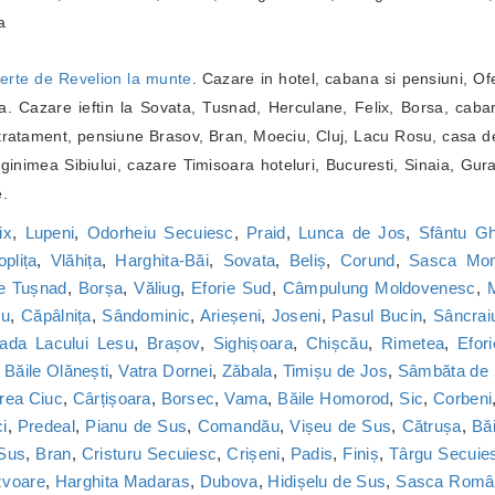
a
erte de Revelion la munte
. Cazare in hotel, cabana si pensiuni, Of
. Cazare ieftin la Sovata, Tusnad, Herculane, Felix, Borsa, caba
ratament, pensiune Brasov, Bran, Moeciu, Cluj, Lacu Rosu, casa de
inimea Sibiului, cazare Timisoara hoteluri, Bucuresti, Sinaia, Gur
e.
ix
,
Lupeni
,
Odorheiu Secuiesc
,
Praid
,
Lunca de Jos
,
Sfântu G
oplița
,
Vlăhița
,
Harghita-Băi
,
Sovata
,
Beliș
,
Corund
,
Sasca Mon
le Tușnad
,
Borșa
,
Văliug
,
Eforie Sud
,
Câmpulung Moldovenesc
,
M
cu
,
Căpâlnița
,
Sândominic
,
Arieșeni
,
Joseni
,
Pasul Bucin
,
Sâncrai
ada Lacului Lesu
,
Brașov
,
Sighișoara
,
Chișcău
,
Rimetea
,
Efor
,
Băile Olănești
,
Vatra Dornei
,
Zăbala
,
Timișu de Jos
,
Sâmbăta de
rea Ciuc
,
Cârțișoara
,
Borsec
,
Vama
,
Băile Homorod
,
Sic
,
Corbeni
i
,
Predeal
,
Pianu de Sus
,
Comandău
,
Vișeu de Sus
,
Cătrușa
,
Băi
 Sus
,
Bran
,
Cristuru Secuiesc
,
Crișeni
,
Padis
,
Finiș
,
Târgu Secuie
zvoare
,
Harghita Madaras
,
Dubova
,
Hidișelu de Sus
,
Sasca Româ