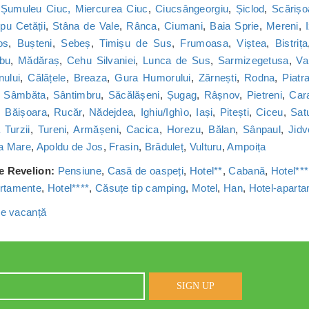
,
Șumuleu Ciuc, Miercurea Ciuc
,
Ciucsângeorgiu
,
Șiclod
,
Scărișo
u Cetății
,
Stâna de Vale
,
Rânca
,
Ciumani
,
Baia Sprie
,
Mereni
,
os
,
Bușteni
,
Sebeș
,
Timișu de Sus
,
Frumoasa
,
Viștea
,
Bistrița
bu
,
Mădăraș
,
Cehu Silvaniei
,
Lunca de Sus
,
Sarmizegetusa
,
Va
nului
,
Călățele
,
Breaza
,
Gura Humorului
,
Zărnești
,
Rodna
,
Piatr
,
Sâmbăta
,
Sântimbru
,
Săcălășeni
,
Șugag
,
Râșnov
,
Pietreni
,
Car
,
Băișoara
,
Rucăr
,
Nădejdea
,
Ighiu/Ighìo
,
Iași
,
Pitești
,
Ciceu
,
Sat
Turzii
,
Tureni
,
Armășeni
,
Cacica
,
Horezu
,
Bălan
,
Sânpaul
,
Jidv
a Mare
,
Apoldu de Jos
,
Frasin
,
Brăduleț
,
Vulturu
,
Ampoița
de Revelion:
Pensiune
,
Casă de oaspeți
,
Hotel**
,
Cabană
,
Hotel***
rtamente
,
Hotel****
,
Căsuțe tip camping
,
Motel
,
Han
,
Hotel-apart
 de vacanță
SIGN UP