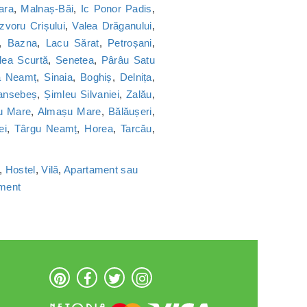
ara
,
Malnaș-Băi
,
Ic Ponor Padis
,
Izvoru Crișului
,
Valea Drăganului
,
,
Bazna
,
Lacu Sărat
,
Petroșani
,
lea Scurtă
,
Senetea
,
Pârâu Satu
a Neamț
,
Sinaia
,
Boghiș
,
Delnița
,
ansebeș
,
Șimleu Silvaniei
,
Zalău
,
u Mare
,
Almașu Mare
,
Bălăușeri
,
ei
,
Târgu Neamț
,
Horea
,
Tarcău
,
,
Hostel
,
Vilă
,
Apartament sau
ament