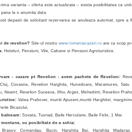
i prima varianta – oferta este actualizata – exista posibilitatea ca un
i pana la o anumita data.
fost depasit de solicitant rezervarea se anuleaza automat, spre a fi
ui de revelion?
Site-ul nostru
www.romaniacazari.ro
are ca scop pr
a
: Hoteluri, Pensiuni, Vile, Cabane si Pensiuni Agroturistice.
ervare - cazare pt Revelion - avem pachete de Revelion:
Revel
Cluj, Covasna, Revelion Harghita, Hunedoara, Maramures, Satu Ma
, Neamt, Revelion Suceava, Ilfov, Arges, Mehedinti, Revelion Prah
ristice:
Valea Prahovei, muntii Apuseni,muntii Harghitei, marginim
eile Bicazului,
e balneare:
Sovata, Tusnad, Baile Herculane, Baile Felix, 1 Mai
e montane, cu posibiltate de a schia:
a Brasov, Comandau, Bucin, Harghita Bai, Harghita Madaras,