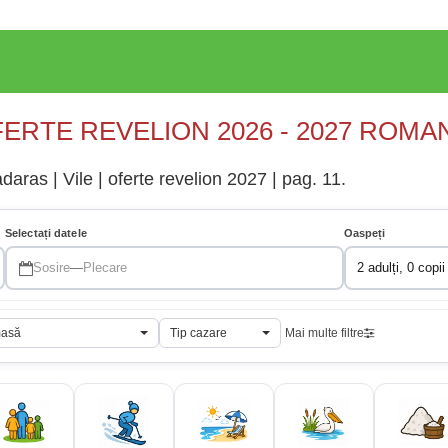
ERTE REVELION 2026 - 2027 ROMA
aras | Vile | oferte revelion 2027 | pag. 11.
Selectați datele
Oaspeți
Sosire
—
Plecare
2 adulți, 0 copii
masă
Tip cazare
Mai multe filtre