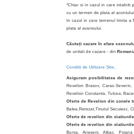
*Chiar si in cazul in care intalnit
cu un termen de plata al acontulu
In cazul in care temenul limita a 
plata al avansului.
Căutați cazare în afara sezonul
de unitati de cazare - din
Romani
Conditii de Utilizare Site
;
Asiguram posibilitatea de rez
Revelion Brasov, Caras-Severin, 
Revelion Constanta, Tulcea, Bacau
Oferte de Revelion din zonele tu
Balea,Retezat,Tinutul Secuiesc, Ch
Oferte de revelion din statiunil
Oferte de revelion din statiunil
Borsa, Arieseni, Albac, Poian