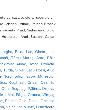
erte de cazare, oferte speciale din
ne Arieseni, Albac, Poiana Brasov
 vacanta Praid, Sighisoara, Sibiu,
a Humorului, Arad, Busteni, Cazari
heorghe
,
Balea Lac
,
Gheorgheni
,
tană
,
Târgu Mureș
,
Arad
,
Băile
oldovița
,
Albac
,
Hațeg
,
Drobeta-
u
,
Turda
,
Sibiel
,
Lacu Roșu
,
Aiud
,
ie Nord
,
Sibiu
,
Izvoru Mureșului
,
 Sus
,
Rugănești
,
Crișan
,
Ceahlău
,
,
Ocna Șugatag
,
Păltiniș
,
Orșova
,
le 1 Mai
,
Făget
,
Oradea
,
Vărșag
,
sc
,
Păuleni-Ciuc
,
Dealu
,
Ghelința
,
nă
,
Vălenii de Munte
,
Hunedoara
,