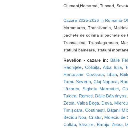
Ciumani,Homorod, Tusnad, Sovat
Cazare 2025-2026 in Romania
-
Of
Maramures, Transilvania, Moldova
pachete de odihna si pachete de t
Transalpina, Transfagarasan, Marg
statiuni balneare, statiuni montan
Revelion - cazare in:
Băile Fel
Răchițele
,
Colibița
,
Alba Iulia
,
T
Herculane
,
Covasna
,
Liban
,
Băi
Turnu Severin
,
Cluj-Napoca
,
Ra
Lăzarea
,
Sighetu Marmației
,
Co
Tulcea
,
Remeți
,
Băile Bálványos
Zetea
,
Valea Boga
,
Deva
,
Miercu
Timișoara
,
Costinești
,
Bățanii Mic
Bezidu Nou
,
Cristur
,
Moieciu de
Coltău
,
Săsciori
,
Barajul Zetea
,
I