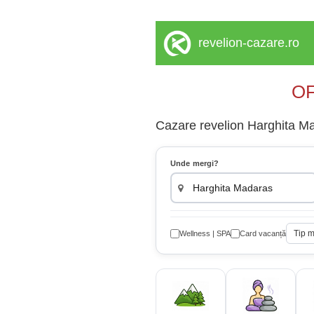
revelion-cazare.ro
OF
Cazare revelion Harghita Mad
Unde mergi?
Tip 
Wellness | SPA
Card vacanță