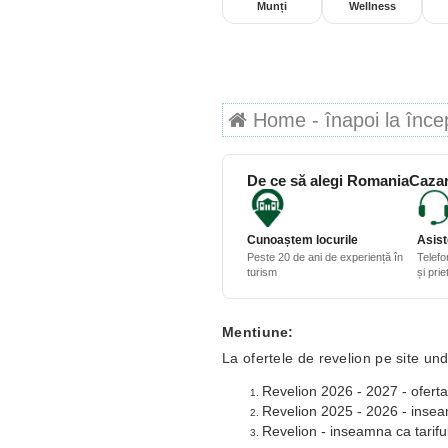
Munți
Wellness
Home - înapoi la începu
De ce să alegi RomaniaCazar
Cunoaștem locurile
Asist
Peste 20 de ani de experiență în
Telefo
turism
și pri
Mentiune:
La ofertele de revelion pe site und
Revelion 2026 - 2027 - oferta
Revelion 2025 - 2026 - inseamn
Revelion - inseamna ca tariful