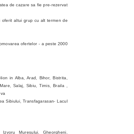
itatea de cazare sa fie pre-rezervat
 oferit altui grup cu alt termen de
omovarea ofertelor - a peste 2000
ion in Alba, Arad, Bihor, Bistrita,
re, Salaj, Sibiu, Timis, Braila ,
ova
ea Sibiului, Transfagarasan- Lacul
 Izvoru Muresului, Gheorgheni,