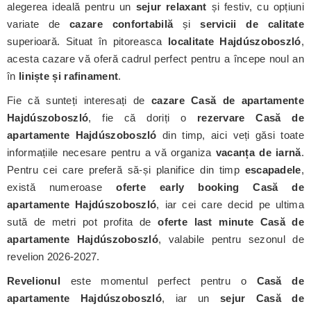
alegerea ideală pentru un
sejur relaxant
și festiv, cu opțiuni
variate de
cazare confortabilă
și
servicii de calitate
superioară. Situat în pitoreasca
localitate Hajdúszoboszló
,
acesta cazare vă oferă cadrul perfect pentru a începe noul an
în
liniște și rafinament
.
Fie că sunteți interesați de
cazare Casă de apartamente
Hajdúszoboszló
, fie că doriți o
rezervare Casă de
apartamente Hajdúszoboszló
din timp, aici veți găsi toate
informațiile necesare pentru a vă organiza
vacanța de iarnă
.
Pentru cei care preferă să-și planifice din timp
escapadele
,
există numeroase
oferte early booking Casă de
apartamente Hajdúszoboszló
, iar cei care decid pe ultima
sută de metri pot profita de
oferte last minute Casă de
apartamente Hajdúszoboszló
, valabile pentru sezonul de
revelion 2026-2027.
Revelionul
este momentul perfect pentru o
Casă de
apartamente Hajdúszoboszló
, iar un
sejur Casă de