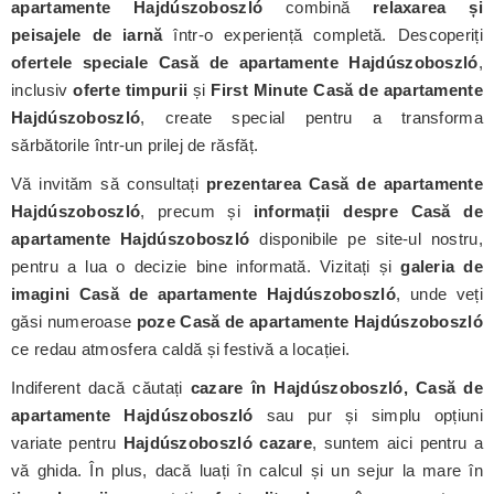
apartamente Hajdúszoboszló
combină
relaxarea și
peisajele de iarnă
într-o experiență completă. Descoperiți
ofertele speciale Casă de apartamente Hajdúszoboszló
,
inclusiv
oferte timpurii
și
First Minute Casă de apartamente
Hajdúszoboszló
, create special pentru a transforma
sărbătorile într-un prilej de răsfăț.
Vă invităm să consultați
prezentarea Casă de apartamente
Hajdúszoboszló
, precum și
informații despre Casă de
apartamente Hajdúszoboszló
disponibile pe site-ul nostru,
pentru a lua o decizie bine informată. Vizitați și
galeria de
imagini Casă de apartamente Hajdúszoboszló
, unde veți
găsi numeroase
poze Casă de apartamente Hajdúszoboszló
ce redau atmosfera caldă și festivă a locației.
Indiferent dacă căutați
cazare în Hajdúszoboszló, Casă de
apartamente Hajdúszoboszló
sau pur și simplu opțiuni
variate pentru
Hajdúszoboszló cazare
, suntem aici pentru a
vă ghida. În plus, dacă luați în calcul și un sejur la mare în