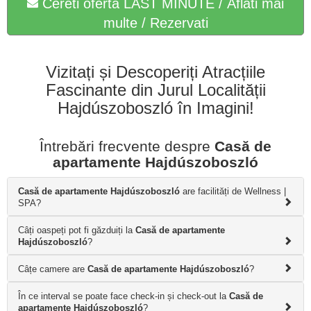
Cereti oferta LAST MINUTE / Aflati mai
multe / Rezervati
Vizitați și Descoperiți Atracțiile
Fascinante din Jurul Localității
Hajdúszoboszló în Imagini!
Întrebări frecvente despre
Casă de
apartamente Hajdúszoboszló
Casă de apartamente Hajdúszoboszló
are facilități de Wellness |
SPA?
Câți oaspeți pot fi găzduiți la
Casă de apartamente
Hajdúszoboszló
?
Câțe camere are
Casă de apartamente Hajdúszoboszló
?
În ce interval se poate face check-in și check-out la
Casă de
apartamente Hajdúszoboszló
?