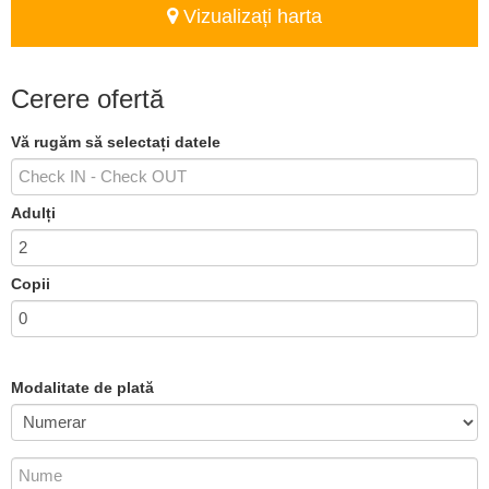
Vizualizați harta
Cerere ofertă
Vă rugăm să selectați datele
Adulți
Copii
Modalitate de plată