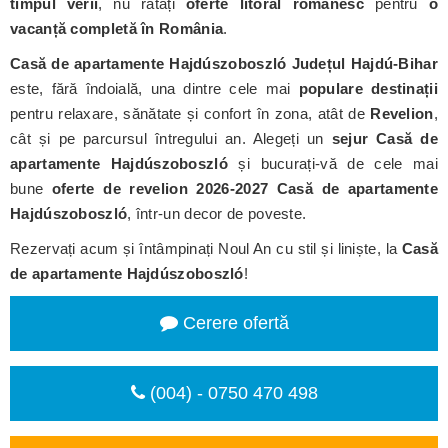
timpul verii
, nu ratați
oferte litoral românesc
pentru
o
vacanță completă în România
.
Casă de apartamente Hajdúszoboszló
Județul Hajdú-Bihar
este, fără îndoială, una dintre cele mai
populare destinații
pentru relaxare, sănătate și confort în zona, atât de
Revelion
,
cât și pe parcursul întregului an. Alegeți un
sejur Casă de
apartamente Hajdúszoboszló
și bucurați-vă de cele mai
bune
oferte de revelion 2026-2027 Casă de apartamente
Hajdúszoboszló
, într-un decor de poveste.
Rezervați acum și întâmpinați Noul An cu stil și liniște, la
Casă
de apartamente Hajdúszoboszló
!
Cerere ofertă
(004) - 0750 470 498