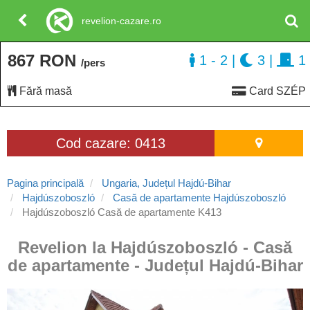
revelion-cazare.ro
867 RON
1 - 2
|
3
|
1
/pers
Fără masă
Card SZÉP
Cod cazare: 0413
Pagina principală
Ungaria, Județul Hajdú-Bihar
Hajdúszoboszló
Casă de apartamente Hajdúszoboszló
Hajdúszoboszló Casă de apartamente K413
Revelion la Hajdúszoboszló - Casă
de apartamente - Județul Hajdú-Bihar