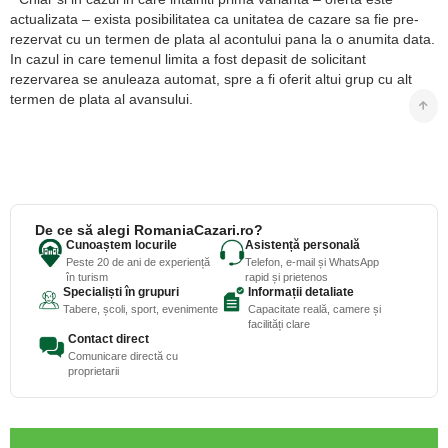
actualizata – exista posibilitatea ca unitatea de cazare sa fie pre-
rezervat cu un termen de plata al acontului pana la o anumita data.
In cazul in care temenul limita a fost depasit de solicitant
rezervarea se anuleaza automat, spre a fi oferit altui grup cu alt
termen de plata al avansului.
De ce să alegi RomaniaCazari.ro?
Cunoaștem locurile
Asistență personală
Peste 20 de ani de experiență
Telefon, e-mail și WhatsApp
în turism
rapid și prietenos
Specialiști în grupuri
Informații detaliate
Tabere, școli, sport, evenimente
Capacitate reală, camere și
facilități clare
Contact direct
Comunicare directă cu
proprietarii