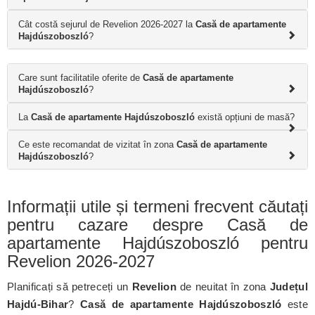
Cât costă sejurul de Revelion 2026-2027 la
Casă de apartamente
Hajdúszoboszló
?
Care sunt facilitatile oferite de
Casă de apartamente
Hajdúszoboszló
?
La
Casă de apartamente Hajdúszoboszló
există opțiuni de masă?
Ce este recomandat de vizitat în zona
Casă de apartamente
Hajdúszoboszló
?
Informații utile și termeni frecvent căutați
pentru cazare despre Casă de
apartamente Hajdúszoboszló pentru
Revelion 2026-2027
Planificați să petreceți un
Revelion
de neuitat în zona
Județul
Hajdú-Bihar
?
Casă de apartamente Hajdúszoboszló
este