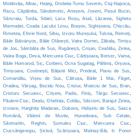
Moldovița
,
Albac
,
Hațeg
,
Drobeta-Turnu Severin
,
Cluj-Napoca
,
Racu
,
Căpâlnița
,
Sândominic
,
Arieșeni
,
Joseni
,
Pasul Bucin
,
Sâncraiu
,
Turda
,
Sibiel
,
Lacu Roșu
,
Aiud
,
Lăzarea
,
Sighetu
Marmației
,
Coada Lacului Lesu
,
Brașov
,
Sighișoara
,
Chișcău
,
Rimetea
,
Eforie Nord
,
Sibiu
,
Izvoru Mureșului
,
Tulcea
,
Remeți
,
Băile Bálványos
,
Băile Olănești
,
Vatra Dornei
,
Zăbala
,
Timișu
de Jos
,
Sâmbăta de Sus
,
Rugănești
,
Crișan
,
Ceahlău
,
Zetea
,
Valea Boga
,
Deva
,
Miercurea Ciuc
,
Cârțișoara
,
Borsec
,
Vama
,
Băile Homorod
,
Sic
,
Corbeni
,
Ocna Șugatag
,
Păltiniș
,
Orșova
,
Timișoara
,
Costinești
,
Bățanii Mici
,
Predeal
,
Pianu de Sus
,
Comandău
,
Vișeu de Sus
,
Cătrușa
,
Băile 1 Mai
,
Făget
,
Oradea
,
Vărșag
,
Bezidu Nou
,
Cristur
,
Moieciu de Sus
,
Bran
,
Cristuru Secuiesc
,
Crișeni
,
Padis
,
Finiș
,
Târgu Secuiesc
,
Păuleni-Ciuc
,
Dealu
,
Ghelința
,
Coltău
,
Săsciori
,
Barajul Zetea
,
Izvoare
,
Harghita Madaras
,
Dubova
,
Hidișelu de Sus
,
Sasca
Română
,
Vălenii de Munte
,
Hunedoara
,
Sub Cetate
,
Sânmartin
,
Reghin
,
Șumuleu Ciuc, Miercurea Ciuc
,
Ciucsângeorgiu
,
Șiclod
,
Scărișoara
,
Malnaș-Băi
,
Ic Ponor