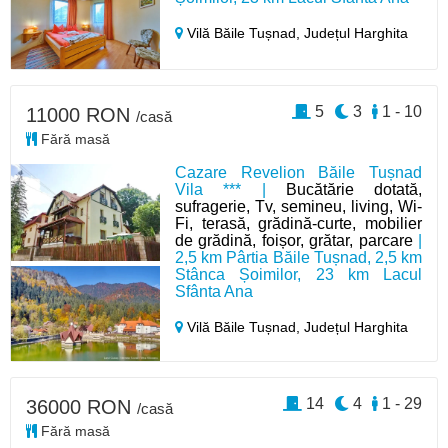
Vilă Băile Tușnad,
Județul Harghita
5
3
1 - 10
11000 RON
/casă
Fără masă
Cazare Revelion Băile Tușnad
Vila *** |
Bucătărie dotată,
sufragerie, Tv, semineu, living, Wi-
Fi, terasă, grădină-curte, mobilier
de grădină, foișor, grătar, parcare
|
2,5 km Pârtia Băile Tușnad, 2,5 km
Stânca Șoimilor, 23 km Lacul
Sfânta Ana
Vilă Băile Tușnad,
Județul Harghita
14
4
1 - 29
36000 RON
/casă
Fără masă