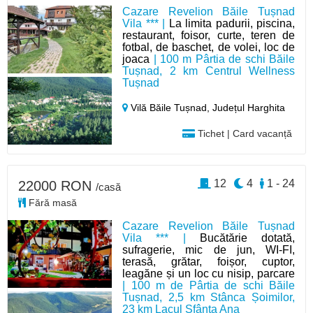
Cazare Revelion Băile Tușnad
Vila *** |
La limita padurii, piscina,
restaurant, foisor, curte, teren de
fotbal, de baschet, de volei, loc de
joaca
| 100 m Pârtia de schi Băile
Tușnad, 2 km Centrul Wellness
Tușnad
Vilă Băile Tușnad,
Județul Harghita
Tichet | Card vacanță
12
4
1 - 24
22000 RON
/casă
Fără masă
Cazare Revelion Băile Tușnad
Vila *** |
Bucătărie dotată,
sufragerie, mic de jun, WI-FI,
terasă, grătar, foișor, cuptor,
leagăne și un loc cu nisip, parcare
| 100 m de Pârtia de schi Băile
Tușnad, 2,5 km Stânca Șoimilor,
23 km Lacul Sfânta Ana