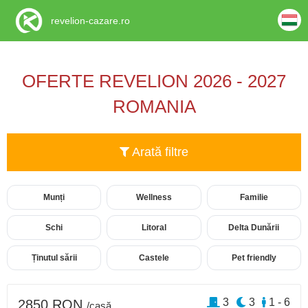
revelion-cazare.ro
OFERTE REVELION 2026 - 2027
ROMANIA
Arată filtre
Munți
Wellness
Familie
Schi
Litoral
Delta Dunării
Ținutul sării
Castele
Pet friendly
3
3
1 - 6
2850 RON
/casă