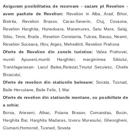
Asiguram posibilitatea de rezervare - cazare pt Revelion -
avem pachete de Revelion:
Revelion in Alba, Arad, Bihor,
Bistrita, Revelion Brasov, Caras-Severin, Cluj, Covasna,
Revelion Harghita, Hunedoara, Maramures, Satu Mare, Salaj,
Sibiu, Timis, Braila , Revelion Constanta, Tulcea, Bacau, Neamt,
Revelion Suceava, Ilfov, Arges, Mehedinti, Revelion Prahova
Oferte de Revelion din zonele turistice:
Valea Prahovei,
muntii Apuseni,muntii Harghitei, marginimea Sibiului,
Transfagarasan- Lacul Balea,Retezat,Tinutul Secuiesc, Cheile
Bicazului,
Oferte de revelion din statiunile balneare:
Sovata, Tusnad,
Baile Herculane, Baile Felix, 1 Mai
Oferte de revelion din statiunile montane, cu posibiltate de
a schia:
Borsa, Arieseni, Albac, Poiana Brasov, Comandau, Bucin,
Harghita Bai, Harghita Madaras, Izvoru Muresului, Gheorgheni,
Ciumani,Homorod, Tusnad, Sovata