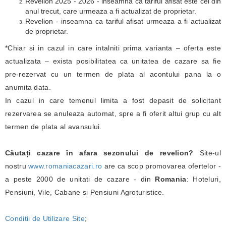
Revelion 2025 - 2026 - inseamna ca tariful afisat este cel din
anul trecut, care urmeaza a fi actualizat de proprietar.
Revelion - inseamna ca tariful afisat urmeaza a fi actualizat
de proprietar.
*Chiar si in cazul in care intalniti prima varianta – oferta este
actualizata – exista posibilitatea ca unitatea de cazare sa fie
pre-rezervat cu un termen de plata al acontului pana la o
anumita data.
In cazul in care temenul limita a fost depasit de solicitant
rezervarea se anuleaza automat, spre a fi oferit altui grup cu alt
termen de plata al avansului.
Căutați cazare în afara sezonului de revelion?
Site-ul
nostru
www.romaniacazari.ro
are ca scop promovarea ofertelor -
a peste 2000 de unitati de cazare - din
Romania
: Hoteluri,
Pensiuni, Vile, Cabane si Pensiuni Agroturistice.
Conditii de Utilizare Site
;