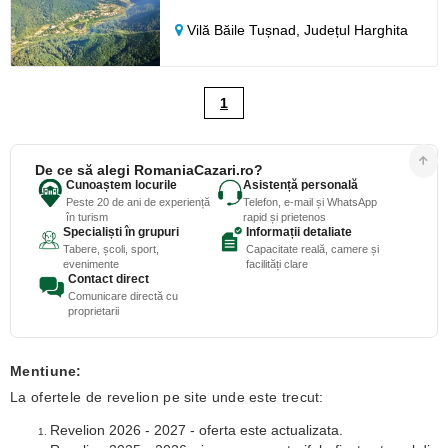
Vilă Băile Tușnad,
Județul Harghita
1
De ce să alegi RomaniaCazari.ro?
Cunoaștem locurile
Asistență personală
Peste 20 de ani de experiență
Telefon, e-mail și WhatsApp
în turism
rapid și prietenos
Specialiști în grupuri
Informații detaliate
Tabere, școli, sport,
Capacitate reală, camere și
evenimente
facilități clare
Contact direct
Comunicare directă cu
proprietarii
Mentiune:
La ofertele de revelion pe site unde este trecut:
Revelion 2026 - 2027 - oferta este actualizata.