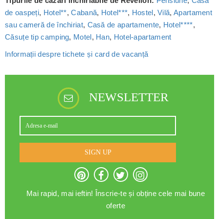
Tipurile de cazări închiriabile de Revelion:
Pensiune
,
Casă
de oaspeți
,
Hotel**
,
Cabană
,
Hotel***
,
Hostel
,
Vilă
,
Apartament
sau cameră de închiriat
,
Casă de apartamente
,
Hotel****
,
Căsuțe tip camping
,
Motel
,
Han
,
Hotel-apartament
Informații despre tichete și card de vacanță
NEWSLETTER
SIGN UP
Mai rapid, mai ieftin! Înscrie-te și obține cele mai bune
oferte