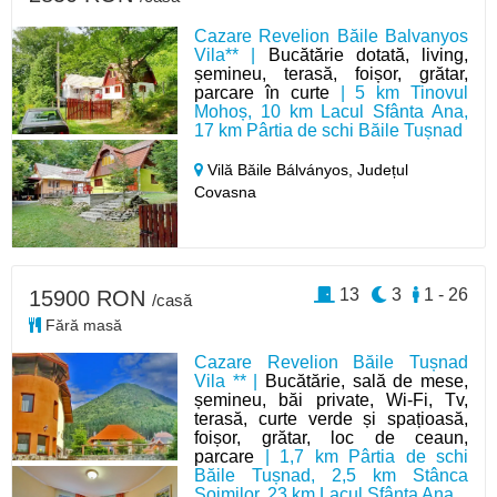
Cazare Revelion Băile Balvanyos
Vila** |
Bucătărie dotată, living,
șemineu, terasă, foișor, grătar,
parcare în curte
| 5 km Tinovul
Mohoș, 10 km Lacul Sfânta Ana,
17 km Pârtia de schi Băile Tușnad
Vilă Băile Bálványos,
Județul
Covasna
13
3
1 - 26
15900 RON
/casă
Fără masă
Cazare Revelion Băile Tușnad
Vila ** |
Bucătărie, sală de mese,
șemineu, băi private, Wi-Fi, Tv,
terasă, curte verde și spațioasă,
foișor, grătar, loc de ceaun,
parcare
| 1,7 km Pârtia de schi
Băile Tușnad, 2,5 km Stânca
Șoimilor, 23 km Lacul Sfânta Ana