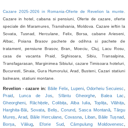
Cazare 2025-2026 in Romania
-
Oferte de Revelion la munte
.
Cazare in hotel, cabana si pensiuni, Oferte de cazare, oferte
speciale din Maramures, Transilvania, Moldova. Cazare ieftin la
Sovata, Tusnad, Herculane, Felix, Borsa, cabane Arieseni,
Albac, Poiana Brasov pachete de odihna si pachete de
tratament, pensiune Brasov, Bran, Moeciu, Cluj, Lacu Rosu,
casa de vacanta Praid, Sighisoara, Sibiu, Transalpina,
Transfagarasan, Marginimea Sibiului, cazare Timisoara hoteluri,
Bucuresti, Sinaia, Gura Humorului, Arad, Busteni, Cazari statiuni
balneare, statiuni montane.
Revelion - cazare in:
Băile Felix
,
Lupeni
,
Odorheiu Secuiesc
,
Praid
,
Lunca de Jos
,
Sfântu Gheorghe
,
Balea Lac
,
Gheorgheni
,
Răchițele
,
Colibița
,
Alba Iulia
,
Toplița
,
Vlăhița
,
Harghita-Băi
,
Sovata
,
Beliș
,
Corund
,
Sasca Montană
,
Târgu
Mureș
,
Arad
,
Băile Herculane
,
Covasna
,
Liban
,
Băile Tușnad
,
Borșa
,
Văliug
,
Eforie Sud
,
Câmpulung Moldovenesc
,