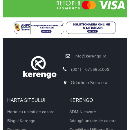
info@kerengo.ro
(004) - 0736651069
Odorheiu Secuiesc
HARTA SITEULUI
KERENGO
Harta cu unitati de cazare
ADMIN cazare
Blogul Kerengo
Adaugă unitate de cazare
Despre noi
Conditii de Utilizare Site