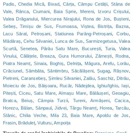
Padis
,
Chedia Mică
,
Bixad
,
Cârța
,
Câmpu Cetății
,
Stâna de
Vale
,
Rânca
,
Ciumani
,
Baia Sprie
,
Mereni
,
Izvoru Crișului
,
Valea Drăganului
,
Miercurea Nirajului
,
Rona de Jos
,
Bușteni
,
Sebeș
,
Timișu de Sus
,
Frumoasa
,
Viștea
,
Bistrița
,
Bazna
,
Lacu Sărat
,
Petroșani
,
Statiunea Parâng-Petroșani
,
Corbu
,
Mădăraș
,
Cehu Silvaniei
,
Lunca de Sus
,
Sarmizegetusa
,
Valea
Scurtă
,
Senetea
,
Pârâu Satu Mare
,
București
,
Turia
,
Valea
Vinului
,
Călățele
,
Breaza
,
Gura Humorului
,
Zărnești
,
Rodna
,
Piatra Neamț
,
Sinaia
,
Boghiș
,
Delnița
,
Măgura
,
Arefu
,
Lorău
,
Crăciunel
,
Sâmbăta
,
Sântimbru
,
Săcălășeni
,
Șugag
,
Râșnov
,
Pietreni
,
Caransebeș
,
Șimleu Silvaniei
,
Zalău
,
Saschiz
,
Ditrău
,
Moieciu de Jos
,
Băișoara
,
Rucăr
,
Nădejdea
,
Ighiu/Ighìo
,
Iași
,
Pitești
,
Ciceu
,
Satu Mare
,
Almașu Mare
,
Bălăușeri
,
Geoagiu
,
Bratca
,
Beiuș
,
Câmpia Turzii
,
Tureni
,
Armășeni
,
Cacica
,
Horezu
,
Bălan
,
Sânpaul
,
Jidvei
,
Târgu Neamț
,
Horea
,
Tarcău
,
Slănic
,
Chilia Veche
,
Mila 23
,
Baia Mare
,
Apoldu de Jos
,
Frasin
,
Brăduleț
,
Vulturu
,
Ampoița