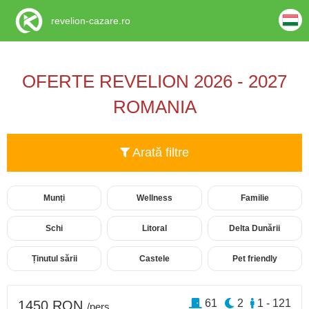
revelion-cazare.ro
OFERTE REVELION 2026 - 2027
ROMANIA
Arată filtre
Munți
Wellness
Familie
Schi
Litoral
Delta Dunării
Ținutul sării
Castele
Pet friendly
61
2
1 - 121
1450 RON
/pers