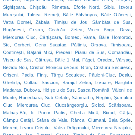
Sighișoara
,
Chișcău
,
Rimetea
,
Eforie Nord
,
Sibiu
,
Izvoru
Mureșului
,
Tulcea
,
Remeți
,
Băile Bálványos
,
Băile Olănești
,
Vatra Dornei
,
Zăbala
,
Timișu de Jos
,
Sâmbăta de Sus
,
Rugănești
,
Crișan
,
Ceahlău
,
Zetea
,
Valea Boga
,
Deva
,
Miercurea Ciuc
,
Cârțișoara
,
Borsec
,
Vama
,
Băile Homorod
,
Sic
,
Corbeni
,
Ocna Șugatag
,
Păltiniș
,
Orșova
,
Timișoara
,
Costinești
,
Bățanii Mici
,
Predeal
,
Pianu de Sus
,
Comandău
,
Vișeu de Sus
,
Cătrușa
,
Băile 1 Mai
,
Făget
,
Oradea
,
Vărșag
,
Bezidu Nou
,
Cristur
,
Moieciu de Sus
,
Bran
,
Cristuru Secuiesc
,
Crișeni
,
Padis
,
Finiș
,
Târgu Secuiesc
,
Păuleni-Ciuc
,
Dealu
,
Ghelința
,
Coltău
,
Săsciori
,
Barajul Zetea
,
Izvoare
,
Harghita
Madaras
,
Dubova
,
Hidișelu de Sus
,
Sasca Română
,
Vălenii de
Munte
,
Hunedoara
,
Sub Cetate
,
Sânmartin
,
Reghin
,
Șumuleu
Ciuc, Miercurea Ciuc
,
Ciucsângeorgiu
,
Șiclod
,
Scărișoara
,
Malnaș-Băi
,
Ic Ponor Padis
,
Chedia Mică
,
Bixad
,
Cârța
,
Câmpu Cetății
,
Stâna de Vale
,
Rânca
,
Ciumani
,
Baia Sprie
,
Mereni
,
Izvoru Crișului
,
Valea Drăganului
,
Miercurea Nirajului
,