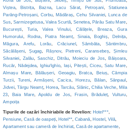
Rona de Jos
,
Bușteni
,
Sebeș
,
Timișu de Sus
,
Frumoasa
,
Viștea
,
Bistrița
,
Bazna
,
Lacu Sărat
,
Petroșani
,
Statiunea
Parâng-Petroșani
,
Corbu
,
Mădăraș
,
Cehu Silvaniei
,
Lunca de
Sus
,
Sarmizegetusa
,
Valea Scurtă
,
Senetea
,
Pârâu Satu Mare
,
București
,
Turia
,
Valea Vinului
,
Călățele
,
Breaza
,
Gura
Humorului
,
Rodna
,
Piatra Neamț
,
Sinaia
,
Boghiș
,
Delnița
,
Măgura
,
Arefu
,
Lorău
,
Crăciunel
,
Sâmbăta
,
Sântimbru
,
Săcălășeni
,
Șugag
,
Râșnov
,
Pietreni
,
Caransebeș
,
Șimleu
Silvaniei
,
Zalău
,
Saschiz
,
Ditrău
,
Moieciu de Jos
,
Băișoara
,
Rucăr
,
Nădejdea
,
Ighiu/Ighìo
,
Iași
,
Pitești
,
Ciceu
,
Satu Mare
,
Almașu Mare
,
Bălăușeri
,
Geoagiu
,
Bratca
,
Beiuș
,
Câmpia
Turzii
,
Tureni
,
Armășeni
,
Cacica
,
Horezu
,
Bălan
,
Sânpaul
,
Jidvei
,
Târgu Neamț
,
Horea
,
Tarcău
,
Slănic
,
Chilia Veche
,
Mila
23
,
Baia Mare
,
Apoldu de Jos
,
Frasin
,
Brăduleț
,
Vulturu
,
Ampoița
Tipurile de cazări închiriabile de Revelion:
Hotel***
,
Pensiune
,
Casă de oaspeți
,
Hotel**
,
Cabană
,
Hostel
,
Vilă
,
Apartament sau cameră de închiriat
,
Casă de apartamente
,