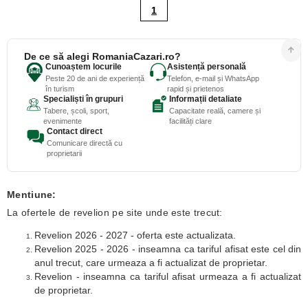
1
De ce să alegi RomaniaCazari.ro?
Cunoaștem locurile
Asistență personală
Peste 20 de ani de experiență
Telefon, e-mail și WhatsApp
în turism
rapid și prietenos
Specialiști în grupuri
Informații detaliate
Tabere, școli, sport,
Capacitate reală, camere și
evenimente
facilități clare
Contact direct
Comunicare directă cu
proprietarii
Mentiune:
La ofertele de revelion pe site unde este trecut:
Revelion 2026 - 2027 - oferta este actualizata.
Revelion 2025 - 2026 - inseamna ca tariful afisat este cel din
anul trecut, care urmeaza a fi actualizat de proprietar.
Revelion - inseamna ca tariful afisat urmeaza a fi actualizat
de proprietar.