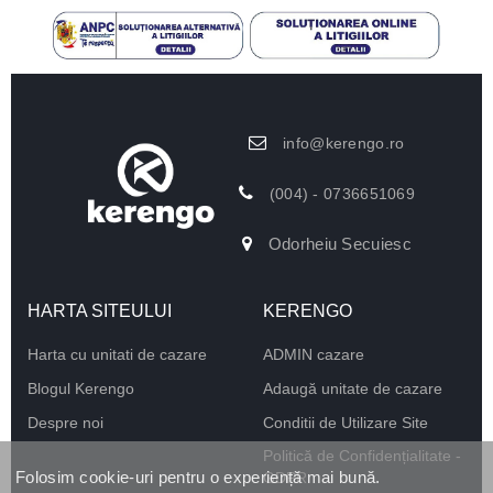
info@kerengo.ro
(004) - 0736651069
Odorheiu Secuiesc
HARTA SITEULUI
KERENGO
Harta cu unitati de cazare
ADMIN cazare
Blogul Kerengo
Adaugă unitate de cazare
Despre noi
Conditii de Utilizare Site
Politică de Confidențialitate -
Folosim cookie-uri pentru o experiență mai bună.
GDPR