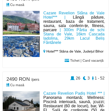
Cu masă
Cazare Revelion Stâna de Vale
Hotel*** |
Lângă pădure,
restaurant, baza de tratament,
sauna, sala conferin-țe, fitness,
parcare
| 300m Pârtia de schi
Stana de Vale, 16km Cascada
Iadolina, 29km Lacul Beliș
Fântânele
Hotel*** Stâna de Vale,
Județul Bihor
Tichet | Card vacanță
26
3
1 - 52
2490 RON
/pers
Cu masă
Cazare Revelion Padiș Hotel *** |
Panorama montană; Wellness:
Piscină interioară, saună, jcuzzi;
Restaurant (60 de locuri), bar, WI-
FI,, Sală de conferințe (50 de