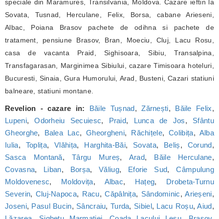
speciale din Maramures, Transilvania, Moldova. Cazare ieftin la
Sovata, Tusnad, Herculane, Felix, Borsa, cabane Arieseni,
Albac, Poiana Brasov pachete de odihna si pachete de
tratament, pensiune Brasov, Bran, Moeciu, Cluj, Lacu Rosu,
casa de vacanta Praid, Sighisoara, Sibiu, Transalpina,
Transfagarasan, Marginimea Sibiului, cazare Timisoara hoteluri,
Bucuresti, Sinaia, Gura Humorului, Arad, Busteni, Cazari statiuni
balneare, statiuni montane.
Revelion - cazare in:
Băile Tușnad
,
Zărnești
,
Băile Felix
,
Lupeni
,
Odorheiu Secuiesc
,
Praid
,
Lunca de Jos
,
Sfântu
Gheorghe
,
Balea Lac
,
Gheorgheni
,
Răchițele
,
Colibița
,
Alba
Iulia
,
Toplița
,
Vlăhița
,
Harghita-Băi
,
Sovata
,
Beliș
,
Corund
,
Sasca Montană
,
Târgu Mureș
,
Arad
,
Băile Herculane
,
Covasna
,
Liban
,
Borșa
,
Văliug
,
Eforie Sud
,
Câmpulung
Moldovenesc
,
Moldovița
,
Albac
,
Hațeg
,
Drobeta-Turnu
Severin
,
Cluj-Napoca
,
Racu
,
Căpâlnița
,
Sândominic
,
Arieșeni
,
Joseni
,
Pasul Bucin
,
Sâncraiu
,
Turda
,
Sibiel
,
Lacu Roșu
,
Aiud
,
Lăzarea
,
Sighetu Marmației
,
Coada Lacului Lesu
,
Brașov
,