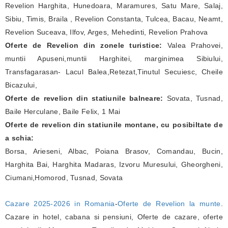
Revelion Harghita, Hunedoara, Maramures, Satu Mare, Salaj,
Sibiu, Timis, Braila , Revelion Constanta, Tulcea, Bacau, Neamt,
Revelion Suceava, Ilfov, Arges, Mehedinti, Revelion Prahova
Oferte de Revelion din zonele turistice:
Valea Prahovei,
muntii Apuseni,muntii Harghitei, marginimea Sibiului,
Transfagarasan- Lacul Balea,Retezat,Tinutul Secuiesc, Cheile
Bicazului,
Oferte de revelion din statiunile balneare:
Sovata, Tusnad,
Baile Herculane, Baile Felix, 1 Mai
Oferte de revelion din statiunile montane, cu posibiltate de
a schia:
Borsa, Arieseni, Albac, Poiana Brasov, Comandau, Bucin,
Harghita Bai, Harghita Madaras, Izvoru Muresului, Gheorgheni,
Ciumani,Homorod, Tusnad, Sovata
Cazare 2025-2026 in Romania
-
Oferte de Revelion la munte
.
Cazare in hotel, cabana si pensiuni, Oferte de cazare, oferte