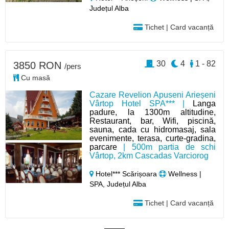
Județul Alba
Tichet | Card vacanță
30
4
1 - 82
3850 RON
/pers
Cu masă
Cazare Revelion Apuseni Arieșeni
Vârtop Hotel SPA*** |
Langa
padure, la 1300m altitudine,
Restaurant, bar, Wifi, piscină,
sauna, cada cu hidromasaj, sala
evenimente, terasa, curte-gradina,
parcare
| 500m partia de schi
Vârtop, 2km Cascadas Varciorog
Hotel*** Scărișoara
Wellness |
SPA, Județul Alba
Tichet | Card vacanță