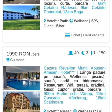
locuri), curte, parcare
| 6km
Cetatea Rădesei, 9km Cetățile
Ponorului, 13km Boga
Hotel*** Padis
Wellness | SPA,
Județul Bihor
Tichet | Card vacanță
40
3
1 - 150
1990 RON
/pers
Cu masă
Cazare Revelion Munții Apuseni
Arieșeni Hotel*** |
Lângă pădure
pe poiană, Wellness: piscină,
saună, cadă cu hidromassaj;
Restaurant, Wifi, terasă, grădină,
foișor, cuptor, grătar, parcare
|
900m Pârtie schi Vârtop, 11km
Cascada Vârciorog, 18km
Scărișoara
Hotel*** Arieșeni
Wellness | SPA,