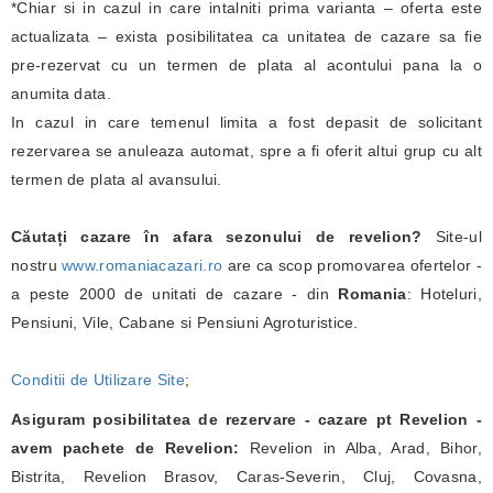
*Chiar si in cazul in care intalniti prima varianta – oferta este
actualizata – exista posibilitatea ca unitatea de cazare sa fie
pre-rezervat cu un termen de plata al acontului pana la o
anumita data.
In cazul in care temenul limita a fost depasit de solicitant
rezervarea se anuleaza automat, spre a fi oferit altui grup cu alt
termen de plata al avansului.
Căutați cazare în afara sezonului de revelion?
Site-ul
nostru
www.romaniacazari.ro
are ca scop promovarea ofertelor -
a peste 2000 de unitati de cazare - din
Romania
: Hoteluri,
Pensiuni, Vile, Cabane si Pensiuni Agroturistice.
Conditii de Utilizare Site
;
Asiguram posibilitatea de rezervare - cazare pt Revelion -
avem pachete de Revelion:
Revelion in Alba, Arad, Bihor,
Bistrita, Revelion Brasov, Caras-Severin, Cluj, Covasna,