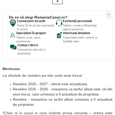
1
De ce să alegi RomaniaCazari.ro?
Cunoaștem locurile
Asistență personală
Peste 20 de ani de experiență
Telefon, e-mail și WhatsApp
în turism
rapid și prietenos
Specialiști în grupuri
Informații detaliate
Tabere, școli, sport,
Capacitate reală, camere și
evenimente
facilități clare
Contact direct
Comunicare directă cu
proprietarii
Mentiune:
La ofertele de revelion pe site unde este trecut:
Revelion 2026 - 2027 - oferta este actualizata.
Revelion 2025 - 2026 - inseamna ca tariful afisat este cel din
anul trecut, care urmeaza a fi actualizat de proprietar.
Revelion - inseamna ca tariful afisat urmeaza a fi actualizat
de proprietar.
*Chiar si in cazul in care intalniti prima varianta – oferta este