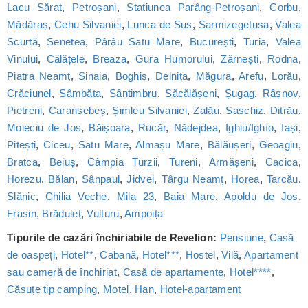
Lacu Sărat
,
Petroșani
,
Statiunea Parâng-Petroșani
,
Corbu
,
Mădăraș
,
Cehu Silvaniei
,
Lunca de Sus
,
Sarmizegetusa
,
Valea
Scurtă
,
Senetea
,
Pârâu Satu Mare
,
București
,
Turia
,
Valea
Vinului
,
Călățele
,
Breaza
,
Gura Humorului
,
Zărnești
,
Rodna
,
Piatra Neamț
,
Sinaia
,
Boghiș
,
Delnița
,
Măgura
,
Arefu
,
Lorău
,
Crăciunel
,
Sâmbăta
,
Sântimbru
,
Săcălășeni
,
Șugag
,
Râșnov
,
Pietreni
,
Caransebeș
,
Șimleu Silvaniei
,
Zalău
,
Saschiz
,
Ditrău
,
Moieciu de Jos
,
Băișoara
,
Rucăr
,
Nădejdea
,
Ighiu/Ighìo
,
Iași
,
Pitești
,
Ciceu
,
Satu Mare
,
Almașu Mare
,
Bălăușeri
,
Geoagiu
,
Bratca
,
Beiuș
,
Câmpia Turzii
,
Tureni
,
Armășeni
,
Cacica
,
Horezu
,
Bălan
,
Sânpaul
,
Jidvei
,
Târgu Neamț
,
Horea
,
Tarcău
,
Slănic
,
Chilia Veche
,
Mila 23
,
Baia Mare
,
Apoldu de Jos
,
Frasin
,
Brăduleț
,
Vulturu
,
Ampoița
Tipurile de cazări închiriabile de Revelion:
Pensiune
,
Casă
de oaspeți
,
Hotel**
,
Cabană
,
Hotel***
,
Hostel
,
Vilă
,
Apartament
sau cameră de închiriat
,
Casă de apartamente
,
Hotel****
,
Căsuțe tip camping
,
Motel
,
Han
,
Hotel-apartament