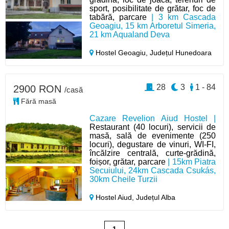
sport, posibilitate de grătar, foc de
tabără, parcare
| 3 km Cascada
Geoagiu, 15 km Arboretul Simeria,
21 km Aqualand Deva
Hostel Geoagiu,
Județul Hunedoara
28
3
1 - 84
2900 RON
/casă
Fără masă
Cazare Revelion Aiud Hostel |
Restaurant (40 locuri), servicii de
masă, sală de evenimente (250
locuri), degustare de vinuri, WI-FI,
încălzire centrală, curte-grădină,
foișor, grătar, parcare
| 15km Piatra
Secuiului, 24km Cascada Csukás,
30km Cheile Turzii
Hostel Aiud,
Județul Alba