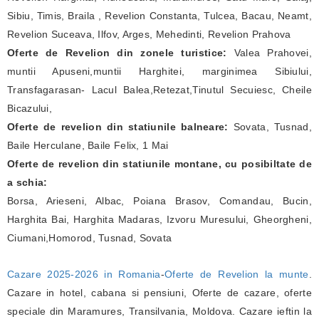
Sibiu, Timis, Braila , Revelion Constanta, Tulcea, Bacau, Neamt,
Revelion Suceava, Ilfov, Arges, Mehedinti, Revelion Prahova
Oferte de Revelion din zonele turistice:
Valea Prahovei,
muntii Apuseni,muntii Harghitei, marginimea Sibiului,
Transfagarasan- Lacul Balea,Retezat,Tinutul Secuiesc, Cheile
Bicazului,
Oferte de revelion din statiunile balneare:
Sovata, Tusnad,
Baile Herculane, Baile Felix, 1 Mai
Oferte de revelion din statiunile montane, cu posibiltate de
a schia:
Borsa, Arieseni, Albac, Poiana Brasov, Comandau, Bucin,
Harghita Bai, Harghita Madaras, Izvoru Muresului, Gheorgheni,
Ciumani,Homorod, Tusnad, Sovata
Cazare 2025-2026 in Romania
-
Oferte de Revelion la munte
.
Cazare in hotel, cabana si pensiuni, Oferte de cazare, oferte
speciale din Maramures, Transilvania, Moldova. Cazare ieftin la