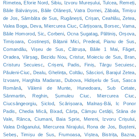
Rimetea
,
Eforie Nord
,
Sibiu
,
Izvoru Mureșului
,
Tulcea
,
Remeți
,
Băile Bálványos
,
Băile Olănești
,
Vatra Dornei
,
Zăbala
,
Timișu
de Jos
,
Sâmbăta de Sus
,
Rugănești
,
Crișan
,
Ceahlău
,
Zetea
,
Valea Boga
,
Deva
,
Miercurea Ciuc
,
Cârțișoara
,
Borsec
,
Vama
,
Băile Homorod
,
Sic
,
Corbeni
,
Ocna Șugatag
,
Păltiniș
,
Orșova
,
Timișoara
,
Costinești
,
Bățanii Mici
,
Predeal
,
Pianu de Sus
,
Comandău
,
Vișeu de Sus
,
Cătrușa
,
Băile 1 Mai
,
Făget
,
Oradea
,
Vărșag
,
Bezidu Nou
,
Cristur
,
Moieciu de Sus
,
Bran
,
Cristuru Secuiesc
,
Crișeni
,
Padis
,
Finiș
,
Târgu Secuiesc
,
Păuleni-Ciuc
,
Dealu
,
Ghelința
,
Coltău
,
Săsciori
,
Barajul Zetea
,
Izvoare
,
Harghita Madaras
,
Dubova
,
Hidișelu de Sus
,
Sasca
Română
,
Vălenii de Munte
,
Hunedoara
,
Sub Cetate
,
Sânmartin
,
Reghin
,
Șumuleu Ciuc, Miercurea Ciuc
,
Ciucsângeorgiu
,
Șiclod
,
Scărișoara
,
Malnaș-Băi
,
Ic Ponor
Padis
,
Chedia Mică
,
Bixad
,
Cârța
,
Câmpu Cetății
,
Stâna de
Vale
,
Rânca
,
Ciumani
,
Baia Sprie
,
Mereni
,
Izvoru Crișului
,
Valea Drăganului
,
Miercurea Nirajului
,
Rona de Jos
,
Bușteni
,
Sebeș
,
Timișu de Sus
,
Frumoasa
,
Viștea
,
Bistrița
,
Bazna
,