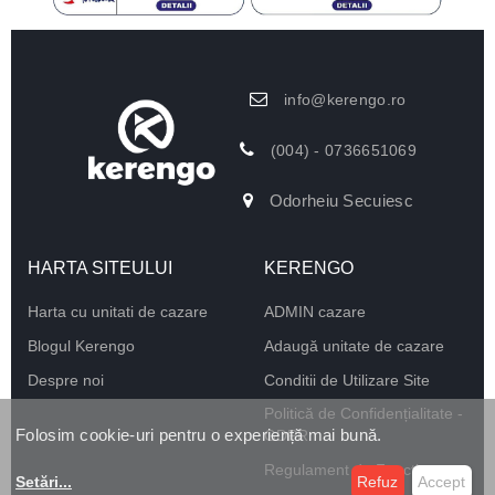
info@kerengo.ro
(004) - 0736651069
Odorheiu Secuiesc
HARTA SITEULUI
KERENGO
Harta cu unitati de cazare
ADMIN cazare
Blogul Kerengo
Adaugă unitate de cazare
Despre noi
Conditii de Utilizare Site
Politică de Confidențialitate -
Folosim cookie-uri pentru o experiență mai bună.
GDPR
Regulament de Funcționare
Setări
...
Refuz
Accept