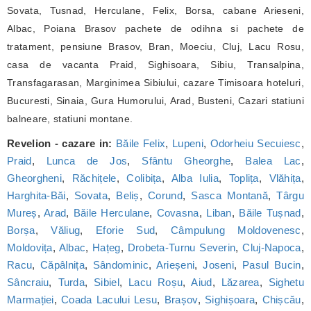
Sovata, Tusnad, Herculane, Felix, Borsa, cabane Arieseni,
Albac, Poiana Brasov pachete de odihna si pachete de
tratament, pensiune Brasov, Bran, Moeciu, Cluj, Lacu Rosu,
casa de vacanta Praid, Sighisoara, Sibiu, Transalpina,
Transfagarasan, Marginimea Sibiului, cazare Timisoara hoteluri,
Bucuresti, Sinaia, Gura Humorului, Arad, Busteni, Cazari statiuni
balneare, statiuni montane.
Revelion - cazare in:
Băile Felix
,
Lupeni
,
Odorheiu Secuiesc
,
Praid
,
Lunca de Jos
,
Sfântu Gheorghe
,
Balea Lac
,
Gheorgheni
,
Răchițele
,
Colibița
,
Alba Iulia
,
Toplița
,
Vlăhița
,
Harghita-Băi
,
Sovata
,
Beliș
,
Corund
,
Sasca Montană
,
Târgu
Mureș
,
Arad
,
Băile Herculane
,
Covasna
,
Liban
,
Băile Tușnad
,
Borșa
,
Văliug
,
Eforie Sud
,
Câmpulung Moldovenesc
,
Moldovița
,
Albac
,
Hațeg
,
Drobeta-Turnu Severin
,
Cluj-Napoca
,
Racu
,
Căpâlnița
,
Sândominic
,
Arieșeni
,
Joseni
,
Pasul Bucin
,
Sâncraiu
,
Turda
,
Sibiel
,
Lacu Roșu
,
Aiud
,
Lăzarea
,
Sighetu
Marmației
,
Coada Lacului Lesu
,
Brașov
,
Sighișoara
,
Chișcău
,