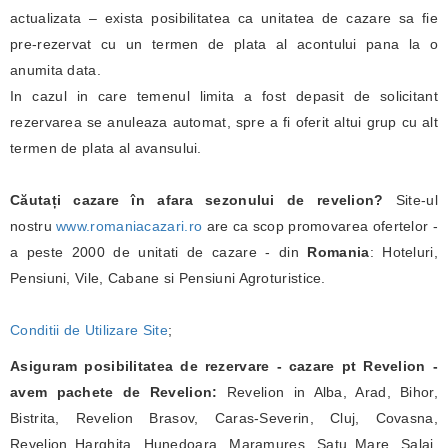
actualizata – exista posibilitatea ca unitatea de cazare sa fie
pre-rezervat cu un termen de plata al acontului pana la o
anumita data.
In cazul in care temenul limita a fost depasit de solicitant
rezervarea se anuleaza automat, spre a fi oferit altui grup cu alt
termen de plata al avansului.
Căutați cazare în afara sezonului de revelion?
Site-ul
nostru
www.romaniacazari.ro
are ca scop promovarea ofertelor -
a peste 2000 de unitati de cazare - din
Romania
: Hoteluri,
Pensiuni, Vile, Cabane si Pensiuni Agroturistice.
Conditii de Utilizare Site
;
Asiguram posibilitatea de rezervare - cazare pt Revelion -
avem pachete de Revelion:
Revelion in Alba, Arad, Bihor,
Bistrita, Revelion Brasov, Caras-Severin, Cluj, Covasna,
Revelion Harghita, Hunedoara, Maramures, Satu Mare, Salaj,