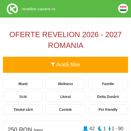
revelion-cazare.ro
OFERTE REVELION 2026 - 2027
ROMANIA
Arată filtre
Munți
Wellness
Familie
Schi
Litoral
Delta Dunării
Ținutul sării
Castele
Pet friendly
42
1
1 - 90
250 RON
/pers