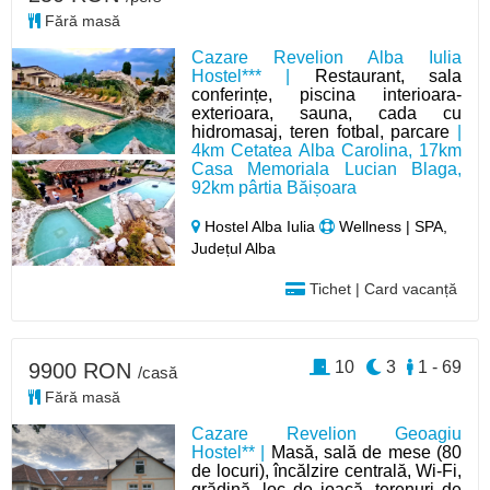
Fără masă
Cazare Revelion Alba Iulia
Hostel*** |
Restaurant, sala
conferințe, piscina interioara-
exterioara, sauna, cada cu
hidromasaj, teren fotbal, parcare
|
4km Cetatea Alba Carolina, 17km
Casa Memoriala Lucian Blaga,
92km pârtia Băișoara
Hostel Alba Iulia
Wellness | SPA,
Județul Alba
Tichet | Card vacanță
10
3
1 - 69
9900 RON
/casă
Fără masă
Cazare Revelion Geoagiu
Hostel** |
Masă, sală de mese (80
de locuri), încălzire centrală, Wi-Fi,
grădină, loc de joacă, terenuri de