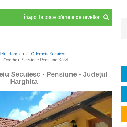
Înapoi la toate ofertele de revelion
ețul Harghita
Odorheiu Secuiesc
Odorheiu Secuiesc Pensiune K384
eiu Secuiesc - Pensiune - Județul
Harghita