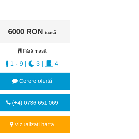
6000 RON
/casă
Fără masă
1 - 9
|
3
|
4
Cerere ofertă
(+4) 0736 651 069
Vizualizați harta