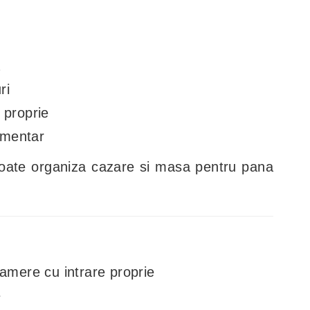
a
ri
 proprie
limentar
e poate organiza cazare si masa pentru pana
camere cu intrare proprie
e