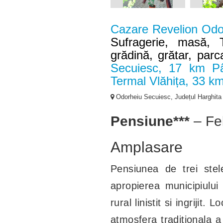
Cazare Revelion Odor
Sufragerie, masă, T
grădină, grătar, parc
Secuiesc, 17 km Pâ
Termal Vlăhița, 33 k
Odorheiu Secuiesc, Județul Harghita
Pensiune***
– Fel
Amplasare
Pensiunea de trei stel
apropierea municipiulu
rural linistit si ingriji
atmosfera traditionala a 