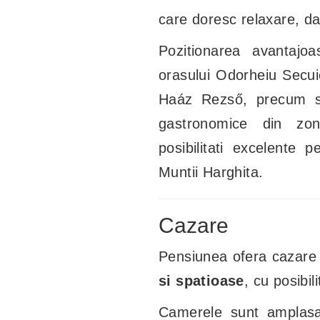
care doresc relaxare, dar
Pozitionarea avantajoa
orasului Odorheiu Secui
Haáz Rezső, precum si 
gastronomice din zon
posibilitati excelente p
Muntii Harghita.
Cazare
Pensiunea ofera cazare
si spatioase
, cu posibi
Camerele sunt amplasat