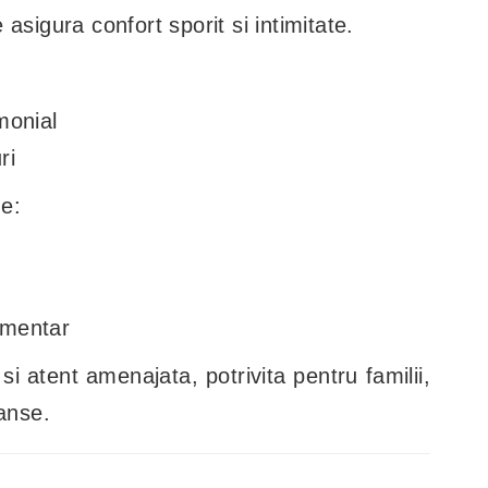
 asigura confort sporit si intimitate.
monial
ri
e:
limentar
 atent amenajata, potrivita pentru familii,
ranse.