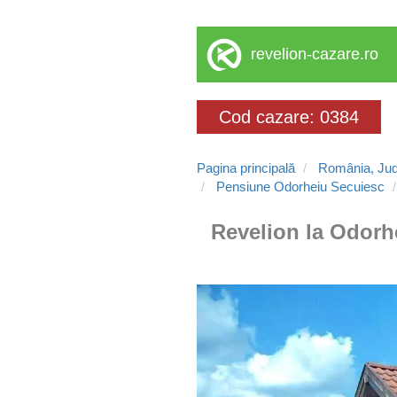
revelion-cazare.ro
Cod cazare: 0384
Pagina principală
România, Jud
Pensiune Odorheiu Secuiesc
Revelion la Odorh