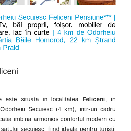
heiu Secuiesc Feliceni Pensiune*** |
v, băi proprii, foișor, mobilier de
are, lac în curte
| 4 km de Odorheiu
rtia Băile Homorod, 22 km Ștrand
m Praid
iceni
e este situata in localitatea
Feliceni
, in
i Odorheiu Secuiesc (4 km), intr-un cadru
t. Locatia imbina armonios confortul modern cu
satului secuiesc, fiind ideala pentru turistii