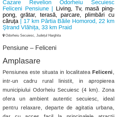
Cazare Revelion Odorheiu Secuiesc
Feliceni Pensiune |
Living, Tv, masă ping-
pong, grătar, terasă, parcare, plimbări cu
căruța
| 17 km Pârtia Băile Homorod, 22 km
Ștrand Vlăhița, 33 km Praid
Odorheiu Secuiesc, Județul Harghita
Pensiune – Feliceni
Amplasare
Pensiunea este situata in localitatea
Feliceni
,
intr-un cadru rural linistit, in apropierea
municipiului Odorheiu Secuiesc (4 km). Zona
ofera un ambient autentic secuiesc, ideal
pentru relaxare, departe de agitatia urbana,
dar cu acces facil la principalele atractii