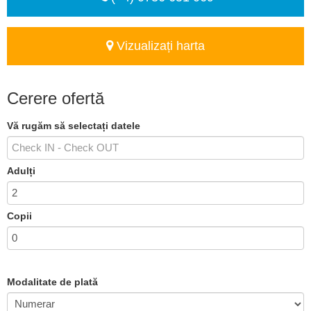
Vizualizați harta
Cerere ofertă
Vă rugăm să selectați datele
Adulți
Copii
Modalitate de plată