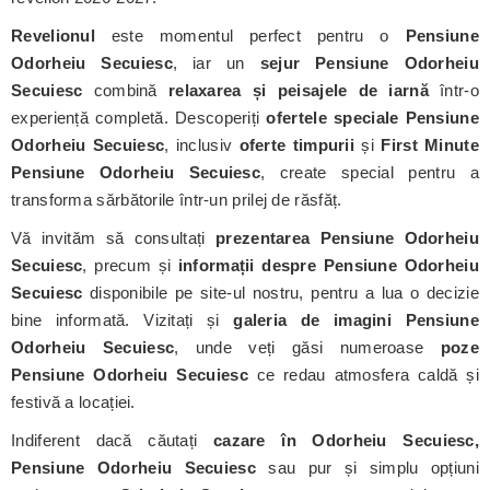
Revelionul
este momentul perfect pentru o
Pensiune
Odorheiu Secuiesc
, iar un
sejur Pensiune Odorheiu
Secuiesc
combină
relaxarea și peisajele de iarnă
într-o
experiență completă. Descoperiți
ofertele speciale Pensiune
Odorheiu Secuiesc
, inclusiv
oferte timpurii
și
First Minute
Pensiune Odorheiu Secuiesc
, create special pentru a
transforma sărbătorile într-un prilej de răsfăț.
Vă invităm să consultați
prezentarea Pensiune Odorheiu
Secuiesc
, precum și
informații despre Pensiune Odorheiu
Secuiesc
disponibile pe site-ul nostru, pentru a lua o decizie
bine informată. Vizitați și
galeria de imagini Pensiune
Odorheiu Secuiesc
, unde veți găsi numeroase
poze
Pensiune Odorheiu Secuiesc
ce redau atmosfera caldă și
festivă a locației.
Indiferent dacă căutați
cazare în Odorheiu Secuiesc,
Pensiune Odorheiu Secuiesc
sau pur și simplu opțiuni