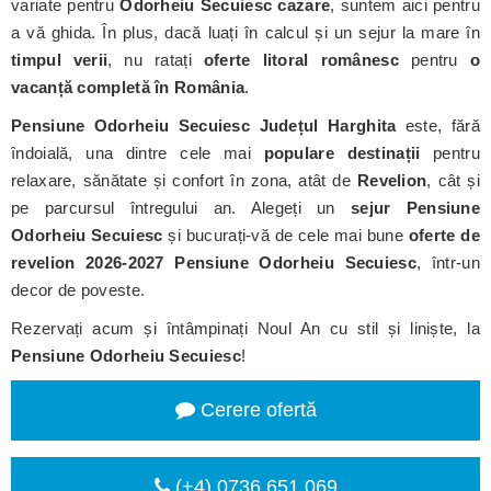
variate pentru
Odorheiu Secuiesc cazare
, suntem aici pentru
a vă ghida. În plus, dacă luați în calcul și un sejur la mare în
timpul verii
, nu ratați
oferte litoral românesc
pentru
o
vacanță completă în România
.
Pensiune Odorheiu Secuiesc
Județul Harghita
este, fără
îndoială, una dintre cele mai
populare destinații
pentru
relaxare, sănătate și confort în zona, atât de
Revelion
, cât și
pe parcursul întregului an. Alegeți un
sejur Pensiune
Odorheiu Secuiesc
și bucurați-vă de cele mai bune
oferte de
revelion 2026-2027 Pensiune Odorheiu Secuiesc
, într-un
decor de poveste.
Rezervați acum și întâmpinați Noul An cu stil și liniște, la
Pensiune Odorheiu Secuiesc
!
Cerere ofertă
(+4) 0736 651 069