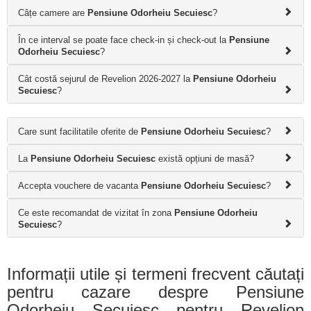
Câțe camere are
Pensiune Odorheiu Secuiesc
?
În ce interval se poate face check-in și check-out la
Pensiune
Odorheiu Secuiesc
?
Cât costă sejurul de Revelion 2026-2027 la
Pensiune Odorheiu
Secuiesc
?
Care sunt facilitatile oferite de
Pensiune Odorheiu Secuiesc
?
La
Pensiune Odorheiu Secuiesc
există opțiuni de masă?
Accepta vouchere de vacanta
Pensiune Odorheiu Secuiesc
?
Ce este recomandat de vizitat în zona
Pensiune Odorheiu
Secuiesc
?
Informații utile și termeni frecvent căutați
pentru cazare despre Pensiune
Odorheiu Secuiesc pentru Revelion