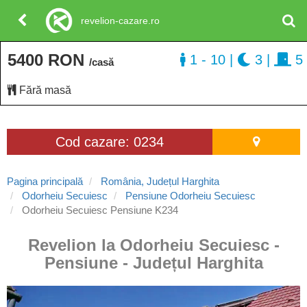
revelion-cazare.ro
5400 RON
1 - 10
|
3
|
5
/casă
Fără masă
Cod cazare: 0234
Pagina principală
România, Județul Harghita
Odorheiu Secuiesc
Pensiune Odorheiu Secuiesc
Odorheiu Secuiesc Pensiune K234
Revelion la Odorheiu Secuiesc -
Pensiune - Județul Harghita