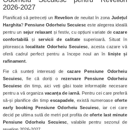
2026-2027
Planificați să petreceți un
Revelion
de neuitat în zona
Județul
Harghita
?
Pensiune Odorheiu Secuiesc
este alegerea ideală
pentru un
sejur relaxant
și festiv, cu opțiuni variate de
cazare
confortabilă
și
servicii de calitate
superioară. Situat în
pitoreasca
localitate Odorheiu Secuiesc
, acesta cazare vă
oferă cadrul perfect pentru a începe noul an în
liniște și
rafinament
.
Fie că sunteți interesați de
cazare Pensiune Odorheiu
Secuiesc
, fie că doriți o
rezervare Pensiune Odorheiu
Secuiesc
din timp, aici veți găsi toate informațiile necesare
pentru a vă organiza
vacanța de iarnă
. Pentru cei care preferă
să-și planifice din timp
escapadele
, există numeroase
oferte
early booking Pensiune Odorheiu Secuiesc
, iar cei care
decid pe ultima sută de metri pot profita de
oferte last minute
Pensiune Odorheiu Secuiesc
, valabile pentru sezonul de
revelion 2026-2027.