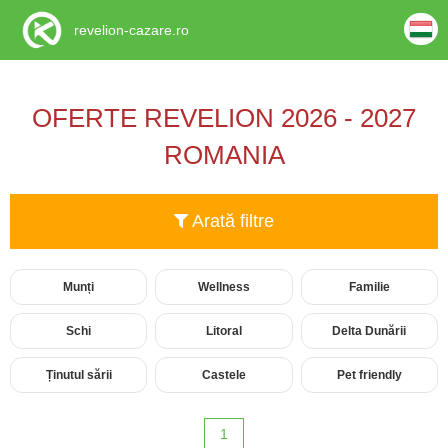
revelion-cazare.ro
OFERTE REVELION 2026 - 2027
ROMANIA
Arată filtre
Munți
Wellness
Familie
Schi
Litoral
Delta Dunării
Ținutul sării
Castele
Pet friendly
1