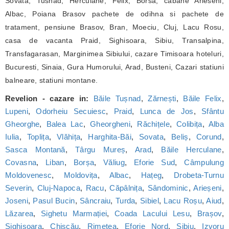
Sovata, Tusnad, Herculane, Felix, Borsa, cabane Arieseni,
Albac, Poiana Brasov pachete de odihna si pachete de
tratament, pensiune Brasov, Bran, Moeciu, Cluj, Lacu Rosu,
casa de vacanta Praid, Sighisoara, Sibiu, Transalpina,
Transfagarasan, Marginimea Sibiului, cazare Timisoara hoteluri,
Bucuresti, Sinaia, Gura Humorului, Arad, Busteni, Cazari statiuni
balneare, statiuni montane.
Revelion - cazare in:
Băile Tușnad
,
Zărnești
,
Băile Felix
,
Lupeni
,
Odorheiu Secuiesc
,
Praid
,
Lunca de Jos
,
Sfântu
Gheorghe
,
Balea Lac
,
Gheorgheni
,
Răchițele
,
Colibița
,
Alba
Iulia
,
Toplița
,
Vlăhița
,
Harghita-Băi
,
Sovata
,
Beliș
,
Corund
,
Sasca Montană
,
Târgu Mureș
,
Arad
,
Băile Herculane
,
Covasna
,
Liban
,
Borșa
,
Văliug
,
Eforie Sud
,
Câmpulung
Moldovenesc
,
Moldovița
,
Albac
,
Hațeg
,
Drobeta-Turnu
Severin
,
Cluj-Napoca
,
Racu
,
Căpâlnița
,
Sândominic
,
Arieșeni
,
Joseni
,
Pasul Bucin
,
Sâncraiu
,
Turda
,
Sibiel
,
Lacu Roșu
,
Aiud
,
Lăzarea
,
Sighetu Marmației
,
Coada Lacului Lesu
,
Brașov
,
Sighișoara
,
Chișcău
,
Rimetea
,
Eforie Nord
,
Sibiu
,
Izvoru