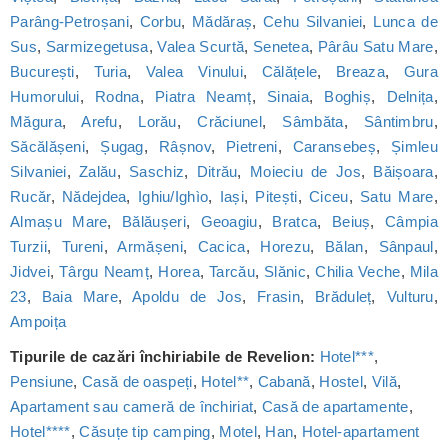
Parâng-Petroșani
,
Corbu
,
Mădăraș
,
Cehu Silvaniei
,
Lunca de
Sus
,
Sarmizegetusa
,
Valea Scurtă
,
Senetea
,
Pârâu Satu Mare
,
București
,
Turia
,
Valea Vinului
,
Călățele
,
Breaza
,
Gura
Humorului
,
Rodna
,
Piatra Neamț
,
Sinaia
,
Boghiș
,
Delnița
,
Măgura
,
Arefu
,
Lorău
,
Crăciunel
,
Sâmbăta
,
Sântimbru
,
Săcălășeni
,
Șugag
,
Râșnov
,
Pietreni
,
Caransebeș
,
Șimleu
Silvaniei
,
Zalău
,
Saschiz
,
Ditrău
,
Moieciu de Jos
,
Băișoara
,
Rucăr
,
Nădejdea
,
Ighiu/Ighìo
,
Iași
,
Pitești
,
Ciceu
,
Satu Mare
,
Almașu Mare
,
Bălăușeri
,
Geoagiu
,
Bratca
,
Beiuș
,
Câmpia
Turzii
,
Tureni
,
Armășeni
,
Cacica
,
Horezu
,
Bălan
,
Sânpaul
,
Jidvei
,
Târgu Neamț
,
Horea
,
Tarcău
,
Slănic
,
Chilia Veche
,
Mila
23
,
Baia Mare
,
Apoldu de Jos
,
Frasin
,
Brăduleț
,
Vulturu
,
Ampoița
Tipurile de cazări închiriabile de Revelion:
Hotel***
,
Pensiune
,
Casă de oaspeți
,
Hotel**
,
Cabană
,
Hostel
,
Vilă
,
Apartament sau cameră de închiriat
,
Casă de apartamente
,
Hotel****
,
Căsuțe tip camping
,
Motel
,
Han
,
Hotel-apartament