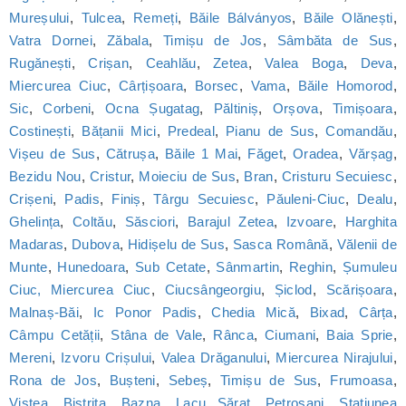
Mureșului
,
Tulcea
,
Remeți
,
Băile Bálványos
,
Băile Olănești
,
Vatra Dornei
,
Zăbala
,
Timișu de Jos
,
Sâmbăta de Sus
,
Rugănești
,
Crișan
,
Ceahlău
,
Zetea
,
Valea Boga
,
Deva
,
Miercurea Ciuc
,
Cârțișoara
,
Borsec
,
Vama
,
Băile Homorod
,
Sic
,
Corbeni
,
Ocna Șugatag
,
Păltiniș
,
Orșova
,
Timișoara
,
Costinești
,
Bățanii Mici
,
Predeal
,
Pianu de Sus
,
Comandău
,
Vișeu de Sus
,
Cătrușa
,
Băile 1 Mai
,
Făget
,
Oradea
,
Vărșag
,
Bezidu Nou
,
Cristur
,
Moieciu de Sus
,
Bran
,
Cristuru Secuiesc
,
Crișeni
,
Padis
,
Finiș
,
Târgu Secuiesc
,
Păuleni-Ciuc
,
Dealu
,
Ghelința
,
Coltău
,
Săsciori
,
Barajul Zetea
,
Izvoare
,
Harghita
Madaras
,
Dubova
,
Hidișelu de Sus
,
Sasca Română
,
Vălenii de
Munte
,
Hunedoara
,
Sub Cetate
,
Sânmartin
,
Reghin
,
Șumuleu
Ciuc, Miercurea Ciuc
,
Ciucsângeorgiu
,
Șiclod
,
Scărișoara
,
Malnaș-Băi
,
Ic Ponor Padis
,
Chedia Mică
,
Bixad
,
Cârța
,
Câmpu Cetății
,
Stâna de Vale
,
Rânca
,
Ciumani
,
Baia Sprie
,
Mereni
,
Izvoru Crișului
,
Valea Drăganului
,
Miercurea Nirajului
,
Rona de Jos
,
Bușteni
,
Sebeș
,
Timișu de Sus
,
Frumoasa
,
Viștea
,
Bistrița
,
Bazna
,
Lacu Sărat
,
Petroșani
,
Statiunea