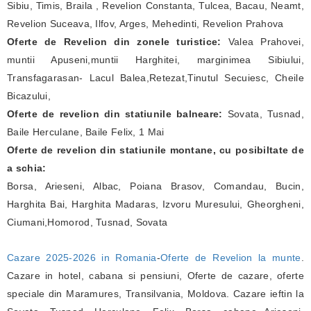
Sibiu, Timis, Braila , Revelion Constanta, Tulcea, Bacau, Neamt,
Revelion Suceava, Ilfov, Arges, Mehedinti, Revelion Prahova
Oferte de Revelion din zonele turistice:
Valea Prahovei,
muntii Apuseni,muntii Harghitei, marginimea Sibiului,
Transfagarasan- Lacul Balea,Retezat,Tinutul Secuiesc, Cheile
Bicazului,
Oferte de revelion din statiunile balneare:
Sovata, Tusnad,
Baile Herculane, Baile Felix, 1 Mai
Oferte de revelion din statiunile montane, cu posibiltate de
a schia:
Borsa, Arieseni, Albac, Poiana Brasov, Comandau, Bucin,
Harghita Bai, Harghita Madaras, Izvoru Muresului, Gheorgheni,
Ciumani,Homorod, Tusnad, Sovata
Cazare 2025-2026 in Romania
-
Oferte de Revelion la munte
.
Cazare in hotel, cabana si pensiuni, Oferte de cazare, oferte
speciale din Maramures, Transilvania, Moldova. Cazare ieftin la