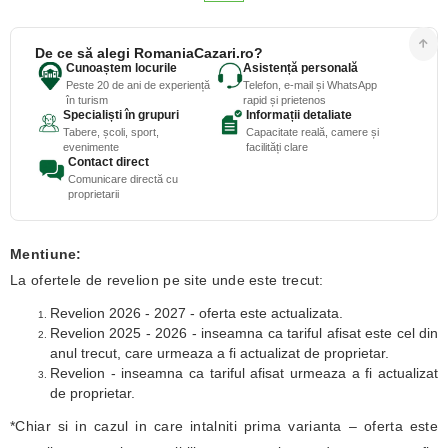
De ce să alegi RomaniaCazari.ro?
Cunoaștem locurile
Asistență personală
Peste 20 de ani de experiență
Telefon, e-mail și WhatsApp
în turism
rapid și prietenos
Specialiști în grupuri
Informații detaliate
Tabere, școli, sport,
Capacitate reală, camere și
evenimente
facilități clare
Contact direct
Comunicare directă cu
proprietarii
Mentiune:
La ofertele de revelion pe site unde este trecut:
Revelion 2026 - 2027 - oferta este actualizata.
Revelion 2025 - 2026 - inseamna ca tariful afisat este cel din
anul trecut, care urmeaza a fi actualizat de proprietar.
Revelion - inseamna ca tariful afisat urmeaza a fi actualizat
de proprietar.
*Chiar si in cazul in care intalniti prima varianta – oferta este