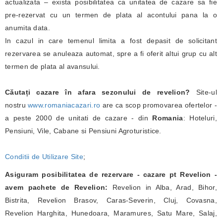
actualizata – exista posibilitatea ca unitatea de cazare sa fie
pre-rezervat cu un termen de plata al acontului pana la o
anumita data.
In cazul in care temenul limita a fost depasit de solicitant
rezervarea se anuleaza automat, spre a fi oferit altui grup cu alt
termen de plata al avansului.
Căutați cazare în afara sezonului de revelion?
Site-ul
nostru
www.romaniacazari.ro
are ca scop promovarea ofertelor -
a peste 2000 de unitati de cazare - din
Romania
: Hoteluri,
Pensiuni, Vile, Cabane si Pensiuni Agroturistice.
Conditii de Utilizare Site
;
Asiguram posibilitatea de rezervare - cazare pt Revelion -
avem pachete de Revelion:
Revelion in Alba, Arad, Bihor,
Bistrita, Revelion Brasov, Caras-Severin, Cluj, Covasna,
Revelion Harghita, Hunedoara, Maramures, Satu Mare, Salaj,