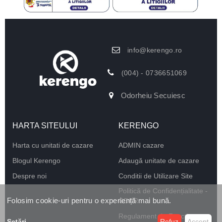
info@kerengo.ro
(004) - 0736651069
Odorheiu Secuiesc
HARTA SITEULUI
KERENGO
Harta cu unitati de cazare
ADMIN cazare
Blogul Kerengo
Adaugă unitate de cazare
Despre noi
Conditii de Utilizare Site
Politică de Confidențialitate -
Folosim cookie-uri pentru o experiență mai bună.
GDPR
Regulament de Funcționare
Setări
...
Refuz
Accept