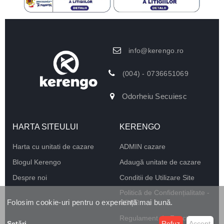
info@kerengo.ro
(004) - 0736651069
Odorheiu Secuiesc
HARTA SITEULUI
KERENGO
Harta cu unitati de cazare
ADMIN cazare
Blogul Kerengo
Adaugă unitate de cazare
Despre noi
Conditii de Utilizare Site
Politică de Confidențialitate -
Folosim cookie-uri pentru o experiență mai bună.
GDPR
Regulament de Funcționare
Setări
...
Refuz
Accept