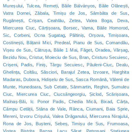
Mureșului
,
Tulcea
,
Remeți
,
Băile Bálványos
,
Băile Olănești
,
Vatra Dornei
,
Zăbala
,
Timișu de Jos
,
Sâmbăta de Sus
,
Rugănești
,
Crișan
,
Ceahlău
,
Zetea
,
Valea Boga
,
Deva
,
Miercurea Ciuc
,
Cârțișoara
,
Borsec
,
Vama
,
Băile Homorod
,
Sic
,
Corbeni
,
Ocna Șugatag
,
Păltiniș
,
Orșova
,
Timișoara
,
Costinești
,
Bățanii Mici
,
Predeal
,
Pianu de Sus
,
Comandău
,
Vișeu de Sus
,
Cătrușa
,
Băile 1 Mai
,
Făget
,
Oradea
,
Vărșag
,
Bezidu Nou
,
Cristur
,
Moieciu de Sus
,
Bran
,
Cristuru Secuiesc
,
Crișeni
,
Padis
,
Finiș
,
Târgu Secuiesc
,
Păuleni-Ciuc
,
Dealu
,
Ghelința
,
Coltău
,
Săsciori
,
Barajul Zetea
,
Izvoare
,
Harghita
Madaras
,
Dubova
,
Hidișelu de Sus
,
Sasca Română
,
Vălenii de
Munte
,
Hunedoara
,
Sub Cetate
,
Sânmartin
,
Reghin
,
Șumuleu
Ciuc, Miercurea Ciuc
,
Ciucsângeorgiu
,
Șiclod
,
Scărișoara
,
Malnaș-Băi
,
Ic Ponor Padis
,
Chedia Mică
,
Bixad
,
Cârța
,
Câmpu Cetății
,
Stâna de Vale
,
Rânca
,
Ciumani
,
Baia Sprie
,
Mereni
,
Izvoru Crișului
,
Valea Drăganului
,
Miercurea Nirajului
,
Rona de Jos
,
Bușteni
,
Sebeș
,
Timișu de Sus
,
Frumoasa
,
Viștea
,
Bistrița
,
Bazna
,
Lacu Sărat
,
Petroșani
,
Statiunea