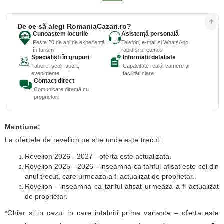
De ce să alegi RomaniaCazari.ro?
Cunoaștem locurile
Asistență personală
Peste 20 de ani de experiență
Telefon, e-mail și WhatsApp
în turism
rapid și prietenos
Specialiști în grupuri
Informații detaliate
Tabere, școli, sport,
Capacitate reală, camere și
evenimente
facilități clare
Contact direct
Comunicare directă cu
proprietarii
Mentiune:
La ofertele de revelion pe site unde este trecut:
Revelion 2026 - 2027 - oferta este actualizata.
Revelion 2025 - 2026 - inseamna ca tariful afisat este cel din
anul trecut, care urmeaza a fi actualizat de proprietar.
Revelion - inseamna ca tariful afisat urmeaza a fi actualizat
de proprietar.
*Chiar si in cazul in care intalniti prima varianta – oferta este