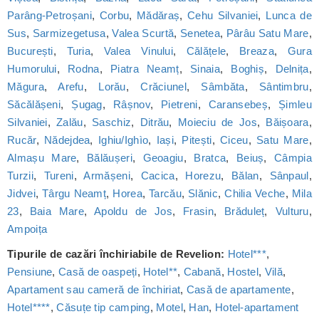
Parâng-Petroșani
,
Corbu
,
Mădăraș
,
Cehu Silvaniei
,
Lunca de
Sus
,
Sarmizegetusa
,
Valea Scurtă
,
Senetea
,
Pârâu Satu Mare
,
București
,
Turia
,
Valea Vinului
,
Călățele
,
Breaza
,
Gura
Humorului
,
Rodna
,
Piatra Neamț
,
Sinaia
,
Boghiș
,
Delnița
,
Măgura
,
Arefu
,
Lorău
,
Crăciunel
,
Sâmbăta
,
Sântimbru
,
Săcălășeni
,
Șugag
,
Râșnov
,
Pietreni
,
Caransebeș
,
Șimleu
Silvaniei
,
Zalău
,
Saschiz
,
Ditrău
,
Moieciu de Jos
,
Băișoara
,
Rucăr
,
Nădejdea
,
Ighiu/Ighìo
,
Iași
,
Pitești
,
Ciceu
,
Satu Mare
,
Almașu Mare
,
Bălăușeri
,
Geoagiu
,
Bratca
,
Beiuș
,
Câmpia
Turzii
,
Tureni
,
Armășeni
,
Cacica
,
Horezu
,
Bălan
,
Sânpaul
,
Jidvei
,
Târgu Neamț
,
Horea
,
Tarcău
,
Slănic
,
Chilia Veche
,
Mila
23
,
Baia Mare
,
Apoldu de Jos
,
Frasin
,
Brăduleț
,
Vulturu
,
Ampoița
Tipurile de cazări închiriabile de Revelion:
Hotel***
,
Pensiune
,
Casă de oaspeți
,
Hotel**
,
Cabană
,
Hostel
,
Vilă
,
Apartament sau cameră de închiriat
,
Casă de apartamente
,
Hotel****
,
Căsuțe tip camping
,
Motel
,
Han
,
Hotel-apartament