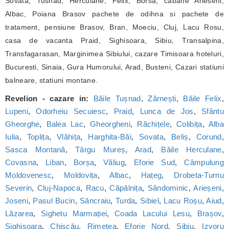
Sovata, Tusnad, Herculane, Felix, Borsa, cabane Arieseni,
Albac, Poiana Brasov pachete de odihna si pachete de
tratament, pensiune Brasov, Bran, Moeciu, Cluj, Lacu Rosu,
casa de vacanta Praid, Sighisoara, Sibiu, Transalpina,
Transfagarasan, Marginimea Sibiului, cazare Timisoara hoteluri,
Bucuresti, Sinaia, Gura Humorului, Arad, Busteni, Cazari statiuni
balneare, statiuni montane.
Revelion - cazare in:
Băile Tușnad
,
Zărnești
,
Băile Felix
,
Lupeni
,
Odorheiu Secuiesc
,
Praid
,
Lunca de Jos
,
Sfântu
Gheorghe
,
Balea Lac
,
Gheorgheni
,
Răchițele
,
Colibița
,
Alba
Iulia
,
Toplița
,
Vlăhița
,
Harghita-Băi
,
Sovata
,
Beliș
,
Corund
,
Sasca Montană
,
Târgu Mureș
,
Arad
,
Băile Herculane
,
Covasna
,
Liban
,
Borșa
,
Văliug
,
Eforie Sud
,
Câmpulung
Moldovenesc
,
Moldovița
,
Albac
,
Hațeg
,
Drobeta-Turnu
Severin
,
Cluj-Napoca
,
Racu
,
Căpâlnița
,
Sândominic
,
Arieșeni
,
Joseni
,
Pasul Bucin
,
Sâncraiu
,
Turda
,
Sibiel
,
Lacu Roșu
,
Aiud
,
Lăzarea
,
Sighetu Marmației
,
Coada Lacului Lesu
,
Brașov
,
Sighișoara
,
Chișcău
,
Rimetea
,
Eforie Nord
,
Sibiu
,
Izvoru