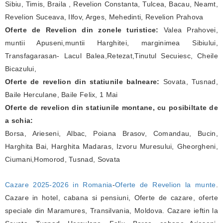
Sibiu, Timis, Braila , Revelion Constanta, Tulcea, Bacau, Neamt,
Revelion Suceava, Ilfov, Arges, Mehedinti, Revelion Prahova
Oferte de Revelion din zonele turistice:
Valea Prahovei,
muntii Apuseni,muntii Harghitei, marginimea Sibiului,
Transfagarasan- Lacul Balea,Retezat,Tinutul Secuiesc, Cheile
Bicazului,
Oferte de revelion din statiunile balneare:
Sovata, Tusnad,
Baile Herculane, Baile Felix, 1 Mai
Oferte de revelion din statiunile montane, cu posibiltate de
a schia:
Borsa, Arieseni, Albac, Poiana Brasov, Comandau, Bucin,
Harghita Bai, Harghita Madaras, Izvoru Muresului, Gheorgheni,
Ciumani,Homorod, Tusnad, Sovata
Cazare 2025-2026 in Romania
-
Oferte de Revelion la munte
.
Cazare in hotel, cabana si pensiuni, Oferte de cazare, oferte
speciale din Maramures, Transilvania, Moldova. Cazare ieftin la