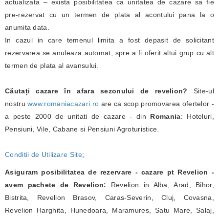
actualizata – exista posibilitatea ca unitatea de cazare sa fie
pre-rezervat cu un termen de plata al acontului pana la o
anumita data.
In cazul in care temenul limita a fost depasit de solicitant
rezervarea se anuleaza automat, spre a fi oferit altui grup cu alt
termen de plata al avansului.
Căutați cazare în afara sezonului de revelion?
Site-ul
nostru
www.romaniacazari.ro
are ca scop promovarea ofertelor -
a peste 2000 de unitati de cazare - din
Romania
: Hoteluri,
Pensiuni, Vile, Cabane si Pensiuni Agroturistice.
Conditii de Utilizare Site
;
Asiguram posibilitatea de rezervare - cazare pt Revelion -
avem pachete de Revelion:
Revelion in Alba, Arad, Bihor,
Bistrita, Revelion Brasov, Caras-Severin, Cluj, Covasna,
Revelion Harghita, Hunedoara, Maramures, Satu Mare, Salaj,