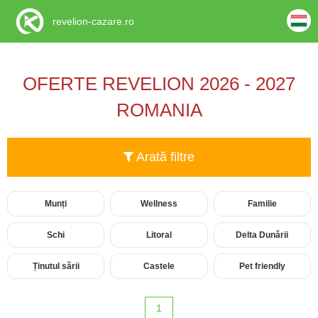
revelion-cazare.ro
OFERTE REVELION 2026 - 2027
ROMANIA
Arată filtre
Munți
Wellness
Familie
Schi
Litoral
Delta Dunării
Ținutul sării
Castele
Pet friendly
1