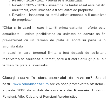
Revelion 2026 - 2027 - oferta este actualizata.
Revelion 2025 - 2026 - inseamna ca tariful afisat este cel din
anul trecut, care urmeaza a fi actualizat de proprietar.
Revelion - inseamna ca tariful afisat urmeaza a fi actualizat
de proprietar.
*Chiar si in cazul in care intalniti prima varianta – oferta este
actualizata – exista posibilitatea ca unitatea de cazare sa fie
pre-rezervat cu un termen de plata al acontului pana la o
anumita data.
In cazul in care temenul limita a fost depasit de solicitant
rezervarea se anuleaza automat, spre a fi oferit altui grup cu alt
termen de plata al avansului.
Căutați cazare în afara sezonului de revelion?
Site-ul
nostru
www.romaniacazari.ro
are ca scop promovarea ofertelor -
a peste 2000 de unitati de cazare - din
Romania
: Hoteluri,
Pensiuni, Vile, Cabane si Pensiuni Agroturistice.