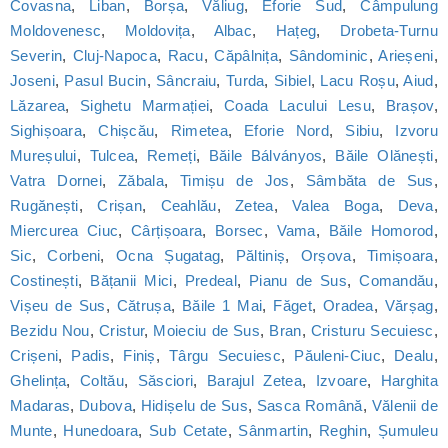
Covasna
,
Liban
,
Borșa
,
Văliug
,
Eforie Sud
,
Câmpulung
Moldovenesc
,
Moldovița
,
Albac
,
Hațeg
,
Drobeta-Turnu
Severin
,
Cluj-Napoca
,
Racu
,
Căpâlnița
,
Sândominic
,
Arieșeni
,
Joseni
,
Pasul Bucin
,
Sâncraiu
,
Turda
,
Sibiel
,
Lacu Roșu
,
Aiud
,
Lăzarea
,
Sighetu Marmației
,
Coada Lacului Lesu
,
Brașov
,
Sighișoara
,
Chișcău
,
Rimetea
,
Eforie Nord
,
Sibiu
,
Izvoru
Mureșului
,
Tulcea
,
Remeți
,
Băile Bálványos
,
Băile Olănești
,
Vatra Dornei
,
Zăbala
,
Timișu de Jos
,
Sâmbăta de Sus
,
Rugănești
,
Crișan
,
Ceahlău
,
Zetea
,
Valea Boga
,
Deva
,
Miercurea Ciuc
,
Cârțișoara
,
Borsec
,
Vama
,
Băile Homorod
,
Sic
,
Corbeni
,
Ocna Șugatag
,
Păltiniș
,
Orșova
,
Timișoara
,
Costinești
,
Bățanii Mici
,
Predeal
,
Pianu de Sus
,
Comandău
,
Vișeu de Sus
,
Cătrușa
,
Băile 1 Mai
,
Făget
,
Oradea
,
Vărșag
,
Bezidu Nou
,
Cristur
,
Moieciu de Sus
,
Bran
,
Cristuru Secuiesc
,
Crișeni
,
Padis
,
Finiș
,
Târgu Secuiesc
,
Păuleni-Ciuc
,
Dealu
,
Ghelința
,
Coltău
,
Săsciori
,
Barajul Zetea
,
Izvoare
,
Harghita
Madaras
,
Dubova
,
Hidișelu de Sus
,
Sasca Română
,
Vălenii de
Munte
,
Hunedoara
,
Sub Cetate
,
Sânmartin
,
Reghin
,
Șumuleu