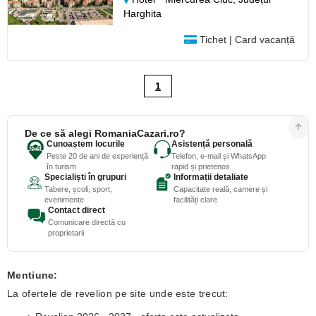
Harghita
Tichet | Card vacanță
1
De ce să alegi RomaniaCazari.ro?
Cunoaștem locurile
Asistență personală
Peste 20 de ani de experiență
Telefon, e-mail și WhatsApp
în turism
rapid și prietenos
Specialiști în grupuri
Informații detaliate
Tabere, școli, sport,
Capacitate reală, camere și
evenimente
facilități clare
Contact direct
Comunicare directă cu
proprietarii
Mentiune:
La ofertele de revelion pe site unde este trecut: