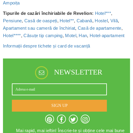
Ampoița
Tipurile de cazări închiriabile de Revelion:
Hotel***
,
Pensiune
,
Casă de oaspeți
,
Hotel**
,
Cabană
,
Hostel
,
Vilă
,
Apartament sau cameră de închiriat
,
Casă de apartamente
,
Hotel****
,
Căsuțe tip camping
,
Motel
,
Han
,
Hotel-apartament
Informații despre tichete și card de vacanță
NEWSLETTER
SIGN UP
Mai rapid, mai ieftin! Înscrie-te și obține cele mai bune