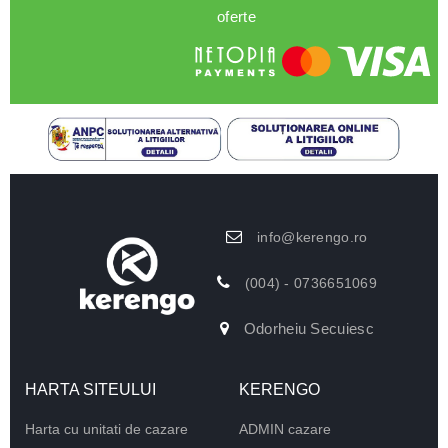
oferte
info@kerengo.ro
(004) - 0736651069
Odorheiu Secuiesc
HARTA SITEULUI
KERENGO
Harta cu unitati de cazare
ADMIN cazare