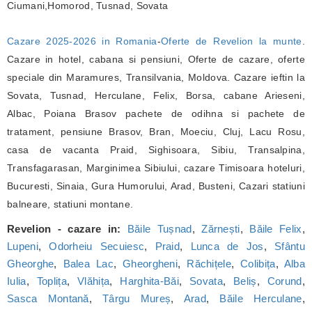
Ciumani,Homorod, Tusnad, Sovata
Cazare 2025-2026 in Romania
-
Oferte de Revelion la munte
.
Cazare in hotel, cabana si pensiuni, Oferte de cazare, oferte
speciale din Maramures, Transilvania, Moldova. Cazare ieftin la
Sovata, Tusnad, Herculane, Felix, Borsa, cabane Arieseni,
Albac, Poiana Brasov pachete de odihna si pachete de
tratament, pensiune Brasov, Bran, Moeciu, Cluj, Lacu Rosu,
casa de vacanta Praid, Sighisoara, Sibiu, Transalpina,
Transfagarasan, Marginimea Sibiului, cazare Timisoara hoteluri,
Bucuresti, Sinaia, Gura Humorului, Arad, Busteni, Cazari statiuni
balneare, statiuni montane.
Revelion - cazare in:
Băile Tușnad
,
Zărnești
,
Băile Felix
,
Lupeni
,
Odorheiu Secuiesc
,
Praid
,
Lunca de Jos
,
Sfântu
Gheorghe
,
Balea Lac
,
Gheorgheni
,
Răchițele
,
Colibița
,
Alba
Iulia
,
Toplița
,
Vlăhița
,
Harghita-Băi
,
Sovata
,
Beliș
,
Corund
,
Sasca Montană
,
Târgu Mureș
,
Arad
,
Băile Herculane
,