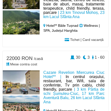
baie de aburi, masaj, tratamente
terapeutice, child friendly, terasa,
parcare
| 23 km Tinovul Mohoș, 23
km Lacul Sfânta Ana
Hotel** Băile Tușnad
Wellness |
SPA, Județul Harghita
Tichet | Card vacanță
30
3
1 - 60
22000 RON
/casă
Mese contra cost
Cazare Revelion Miercurea Ciuc
Hotel** |
In centrul orașului,
restaurant, bar, Wifi, sala de
conferințe, Tv prin cablu, child
friendly, parcare
| 3 km Pârtia de
schi Șumuleu-Ciuc, 17 km Parc
Aventură Balu, 26 km Lacul Sfânta
Ana
Hotel** Miercurea Ciuc,
Județul