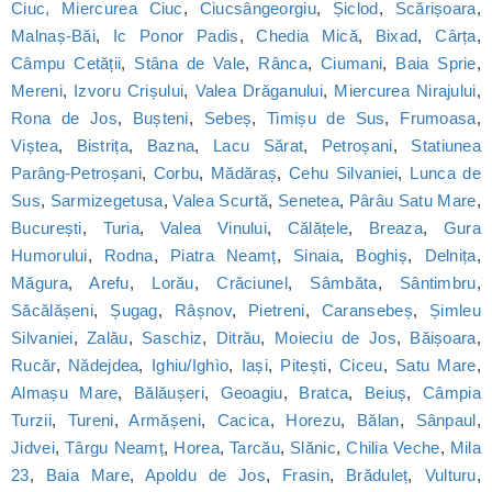
Ciuc, Miercurea Ciuc
,
Ciucsângeorgiu
,
Șiclod
,
Scărișoara
,
Malnaș-Băi
,
Ic Ponor Padis
,
Chedia Mică
,
Bixad
,
Cârța
,
Câmpu Cetății
,
Stâna de Vale
,
Rânca
,
Ciumani
,
Baia Sprie
,
Mereni
,
Izvoru Crișului
,
Valea Drăganului
,
Miercurea Nirajului
,
Rona de Jos
,
Bușteni
,
Sebeș
,
Timișu de Sus
,
Frumoasa
,
Viștea
,
Bistrița
,
Bazna
,
Lacu Sărat
,
Petroșani
,
Statiunea
Parâng-Petroșani
,
Corbu
,
Mădăraș
,
Cehu Silvaniei
,
Lunca de
Sus
,
Sarmizegetusa
,
Valea Scurtă
,
Senetea
,
Pârâu Satu Mare
,
București
,
Turia
,
Valea Vinului
,
Călățele
,
Breaza
,
Gura
Humorului
,
Rodna
,
Piatra Neamț
,
Sinaia
,
Boghiș
,
Delnița
,
Măgura
,
Arefu
,
Lorău
,
Crăciunel
,
Sâmbăta
,
Sântimbru
,
Săcălășeni
,
Șugag
,
Râșnov
,
Pietreni
,
Caransebeș
,
Șimleu
Silvaniei
,
Zalău
,
Saschiz
,
Ditrău
,
Moieciu de Jos
,
Băișoara
,
Rucăr
,
Nădejdea
,
Ighiu/Ighìo
,
Iași
,
Pitești
,
Ciceu
,
Satu Mare
,
Almașu Mare
,
Bălăușeri
,
Geoagiu
,
Bratca
,
Beiuș
,
Câmpia
Turzii
,
Tureni
,
Armășeni
,
Cacica
,
Horezu
,
Bălan
,
Sânpaul
,
Jidvei
,
Târgu Neamț
,
Horea
,
Tarcău
,
Slănic
,
Chilia Veche
,
Mila
23
,
Baia Mare
,
Apoldu de Jos
,
Frasin
,
Brăduleț
,
Vulturu
,