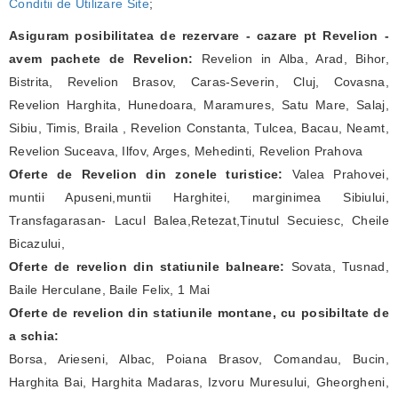
Conditii de Utilizare Site
;
Asiguram posibilitatea de rezervare - cazare pt Revelion -
avem pachete de Revelion:
Revelion in Alba, Arad, Bihor,
Bistrita, Revelion Brasov, Caras-Severin, Cluj, Covasna,
Revelion Harghita, Hunedoara, Maramures, Satu Mare, Salaj,
Sibiu, Timis, Braila , Revelion Constanta, Tulcea, Bacau, Neamt,
Revelion Suceava, Ilfov, Arges, Mehedinti, Revelion Prahova
Oferte de Revelion din zonele turistice:
Valea Prahovei,
muntii Apuseni,muntii Harghitei, marginimea Sibiului,
Transfagarasan- Lacul Balea,Retezat,Tinutul Secuiesc, Cheile
Bicazului,
Oferte de revelion din statiunile balneare:
Sovata, Tusnad,
Baile Herculane, Baile Felix, 1 Mai
Oferte de revelion din statiunile montane, cu posibiltate de
a schia:
Borsa, Arieseni, Albac, Poiana Brasov, Comandau, Bucin,
Harghita Bai, Harghita Madaras, Izvoru Muresului, Gheorgheni,