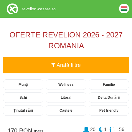
revelion-cazare.ro
OFERTE REVELION 2026 - 2027
ROMANIA
Arată filtre
Munți
Wellness
Familie
Schi
Litoral
Delta Dunării
Ținutul sării
Castele
Pet friendly
20
1
1 - 56
170 RON
/pers