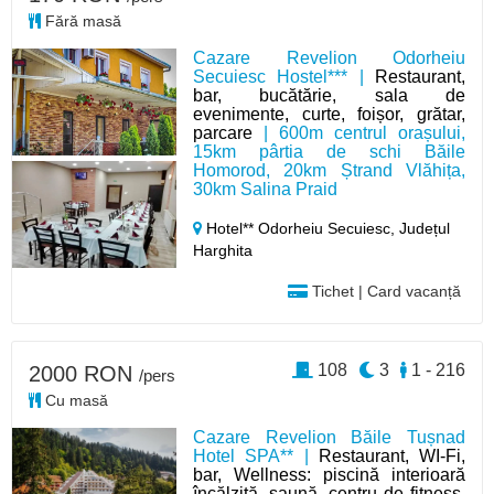
Fără masă
Cazare Revelion Odorheiu
Secuiesc Hostel*** |
Restaurant,
bar, bucătărie, sala de
evenimente, curte, foișor, grătar,
parcare
| 600m centrul orașului,
15km pârtia de schi Băile
Homorod, 20km Ștrand Vlăhița,
30km Salina Praid
Hotel** Odorheiu Secuiesc,
Județul
Harghita
Tichet | Card vacanță
108
3
1 - 216
2000 RON
/pers
Cu masă
Cazare Revelion Băile Tușnad
Hotel SPA** |
Restaurant, WI-Fi,
bar, Wellness: piscină interioară
încălzită, saună, centru de fitness,