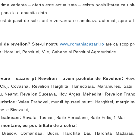
i prima varianta – oferta este actualizata – exista posibilitatea ca un
i pana la o anumita data.
fost depasit de solicitant rezervarea se anuleaza automat, spre a fi
ui de revelion?
Site-ul nostru
www.romaniacazari.ro
are ca scop pr
a
: Hoteluri, Pensiuni, Vile, Cabane si Pensiuni Agroturistice.
ervare - cazare pt Revelion - avem pachete de Revelion:
Revel
Cluj, Covasna, Revelion Harghita, Hunedoara, Maramures, Satu Ma
, Neamt, Revelion Suceava, Ilfov, Arges, Mehedinti, Revelion Prah
ristice:
Valea Prahovei, muntii Apuseni,muntii Harghitei, marginim
eile Bicazului,
e balneare:
Sovata, Tusnad, Baile Herculane, Baile Felix, 1 Mai
e montane, cu posibiltate de a schia:
a Brasov, Comandau, Bucin, Harghita Bai, Harghita Madaras,