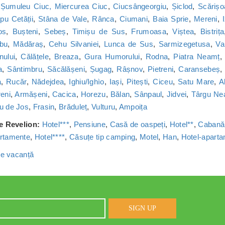
,
Șumuleu Ciuc, Miercurea Ciuc
,
Ciucsângeorgiu
,
Șiclod
,
Scărișo
u Cetății
,
Stâna de Vale
,
Rânca
,
Ciumani
,
Baia Sprie
,
Mereni
,
os
,
Bușteni
,
Sebeș
,
Timișu de Sus
,
Frumoasa
,
Viștea
,
Bistrița
bu
,
Mădăraș
,
Cehu Silvaniei
,
Lunca de Sus
,
Sarmizegetusa
,
Va
nului
,
Călățele
,
Breaza
,
Gura Humorului
,
Rodna
,
Piatra Neamț
a
,
Sântimbru
,
Săcălășeni
,
Șugag
,
Râșnov
,
Pietreni
,
Caransebeș
a
,
Rucăr
,
Nădejdea
,
Ighiu/Ighìo
,
Iași
,
Pitești
,
Ciceu
,
Satu Mare
,
A
reni
,
Armășeni
,
Cacica
,
Horezu
,
Bălan
,
Sânpaul
,
Jidvei
,
Târgu Ne
u de Jos
,
Frasin
,
Brăduleț
,
Vulturu
,
Ampoița
de Revelion:
Hotel***
,
Pensiune
,
Casă de oaspeți
,
Hotel**
,
Cabană
rtamente
,
Hotel****
,
Căsuțe tip camping
,
Motel
,
Han
,
Hotel-apart
 de vacanță
SIGN UP