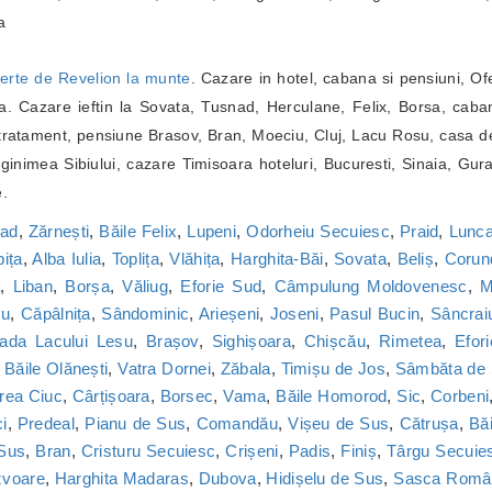
a
erte de Revelion la munte
. Cazare in hotel, cabana si pensiuni, Of
. Cazare ieftin la Sovata, Tusnad, Herculane, Felix, Borsa, caba
ratament, pensiune Brasov, Bran, Moeciu, Cluj, Lacu Rosu, casa de
inimea Sibiului, cazare Timisoara hoteluri, Bucuresti, Sinaia, Gur
e.
nad
,
Zărnești
,
Băile Felix
,
Lupeni
,
Odorheiu Secuiesc
,
Praid
,
Lunca
bița
,
Alba Iulia
,
Toplița
,
Vlăhița
,
Harghita-Băi
,
Sovata
,
Beliș
,
Corun
a
,
Liban
,
Borșa
,
Văliug
,
Eforie Sud
,
Câmpulung Moldovenesc
,
M
cu
,
Căpâlnița
,
Sândominic
,
Arieșeni
,
Joseni
,
Pasul Bucin
,
Sâncrai
ada Lacului Lesu
,
Brașov
,
Sighișoara
,
Chișcău
,
Rimetea
,
Efor
,
Băile Olănești
,
Vatra Dornei
,
Zăbala
,
Timișu de Jos
,
Sâmbăta de
rea Ciuc
,
Cârțișoara
,
Borsec
,
Vama
,
Băile Homorod
,
Sic
,
Corbeni
i
,
Predeal
,
Pianu de Sus
,
Comandău
,
Vișeu de Sus
,
Cătrușa
,
Băi
 Sus
,
Bran
,
Cristuru Secuiesc
,
Crișeni
,
Padis
,
Finiș
,
Târgu Secuie
zvoare
,
Harghita Madaras
,
Dubova
,
Hidișelu de Sus
,
Sasca Româ