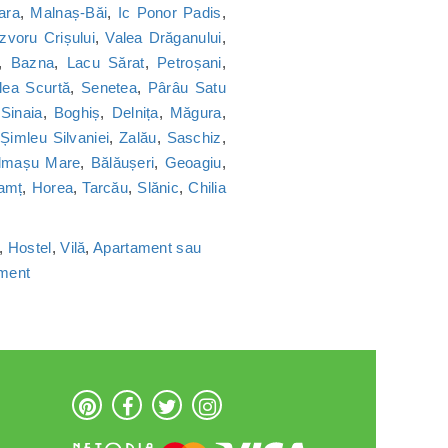
ara
,
Malnaș-Băi
,
Ic Ponor Padis
,
Izvoru Crișului
,
Valea Drăganului
,
,
Bazna
,
Lacu Sărat
,
Petroșani
,
lea Scurtă
,
Senetea
,
Pârâu Satu
,
Sinaia
,
Boghiș
,
Delnița
,
Măgura
,
,
Șimleu Silvaniei
,
Zalău
,
Saschiz
,
lmașu Mare
,
Bălăușeri
,
Geoagiu
,
amț
,
Horea
,
Tarcău
,
Slănic
,
Chilia
,
Hostel
,
Vilă
,
Apartament sau
ament