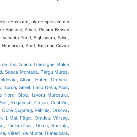
erte de cazare, oferte speciale din
ne Arieseni, Albac, Poiana Brasov
 vacanta Praid, Sighisoara, Sibiu,
a Humorului, Arad, Busteni, Cazari
 de Jos
,
Sfântu Gheorghe
,
Balea
d
,
Sasca Montană
,
Târgu Mureș
,
oldovița
,
Albac
,
Hațeg
,
Drobeta-
u
,
Turda
,
Sibiel
,
Lacu Roșu
,
Aiud
,
ie Nord
,
Sibiu
,
Izvoru Mureșului
,
 Sus
,
Rugănești
,
Crișan
,
Ceahlău
,
,
Ocna Șugatag
,
Păltiniș
,
Orșova
,
le 1 Mai
,
Făget
,
Oradea
,
Vărșag
,
sc
,
Păuleni-Ciuc
,
Dealu
,
Ghelința
,
nă
,
Vălenii de Munte
,
Hunedoara
,