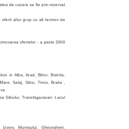
itatea de cazare sa fie pre-rezervat
 oferit altui grup cu alt termen de
omovarea ofertelor - a peste 2000
ion in Alba, Arad, Bihor, Bistrita,
re, Salaj, Sibiu, Timis, Braila ,
ova
ea Sibiului, Transfagarasan- Lacul
 Izvoru Muresului, Gheorgheni,