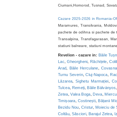
Ciumani,Homorod, Tusnad, Sovat
Cazare 2025-2026 in Romania
-
Of
Maramures, Transilvania, Moldova
pachete de odihna si pachete de t
Transalpina, Transfagarasan, Marg
statiuni balneare, statiuni montan
Revelion - cazare in:
Băile Tuș
Lac
,
Gheorgheni
,
Răchițele
,
Coli
Arad
,
Băile Herculane
,
Covasn
Turnu Severin
,
Cluj-Napoca
,
Ra
Lăzarea
,
Sighetu Marmației
,
Co
Tulcea
,
Remeți
,
Băile Bálványos
Zetea
,
Valea Boga
,
Deva
,
Miercu
Timișoara
,
Costinești
,
Bățanii Mic
Bezidu Nou
,
Cristur
,
Moieciu de
Coltău
,
Săsciori
,
Barajul Zetea
,
I