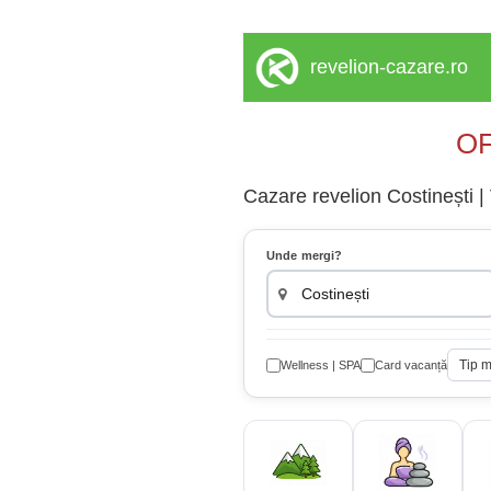
revelion-cazare.ro
OF
Cazare revelion Costinești | 
Unde mergi?
Tip 
Wellness | SPA
Card vacanță