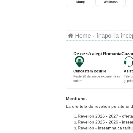
Munți
Wellness
Home - înapoi la începu
De ce să alegi RomaniaCazar
Cunoaștem locurile
Asist
Peste 20 de ani de experiență în
Telefo
turism
și pri
Mentiune:
La ofertele de revelion pe site und
Revelion 2026 - 2027 - oferta
Revelion 2025 - 2026 - inseamn
Revelion - inseamna ca tariful