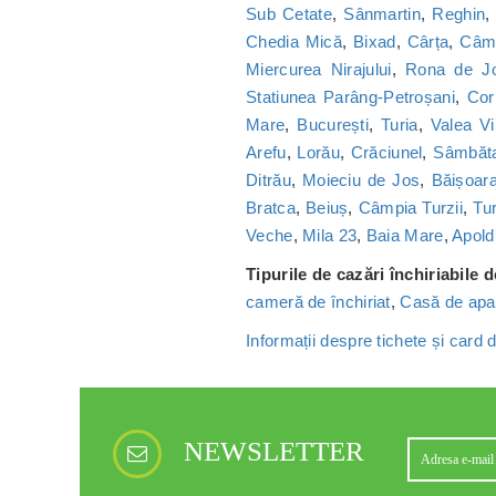
Sub Cetate
,
Sânmartin
,
Reghin
Chedia Mică
,
Bixad
,
Cârța
,
Câmp
Miercurea Nirajului
,
Rona de J
Statiunea Parâng-Petroșani
,
Cor
Mare
,
București
,
Turia
,
Valea Vi
Arefu
,
Lorău
,
Crăciunel
,
Sâmbăt
Ditrău
,
Moieciu de Jos
,
Băișoar
Bratca
,
Beiuș
,
Câmpia Turzii
,
Tu
Veche
,
Mila 23
,
Baia Mare
,
Apold
Tipurile de cazări închiriabile 
cameră de închiriat
,
Casă de apa
Informații despre tichete și card
NEWSLETTER