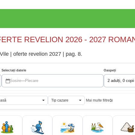
ERTE REVELION 2026 - 2027 ROMA
Vile | oferte revelion 2027 | pag. 8.
Selectați datele
Oaspeți
Sosire
—
Plecare
2 adulți, 0 copii
masă
Tip cazare
Mai multe filtre