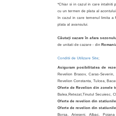
*Chiar si in cazul in care intalnit
cu un termen de plata al acontulu
In cazul in care temenul limita a 
plata al avansului.
Căutați cazare în afara sezonul
de unitati de cazare - din
Romani
Conditii de Utilizare Site
;
Asiguram posibilitatea de rez
Revelion Brasov, Caras-Severin, 
Revelion Constanta, Tulcea, Bacau
Oferte de Revelion din zonele tu
Balea,Retezat,Tinutul Secuiesc, Ch
Oferte de revelion din statiunil
Oferte de revelion din statiunil
Borsa, Arieseni, Albac, Poian