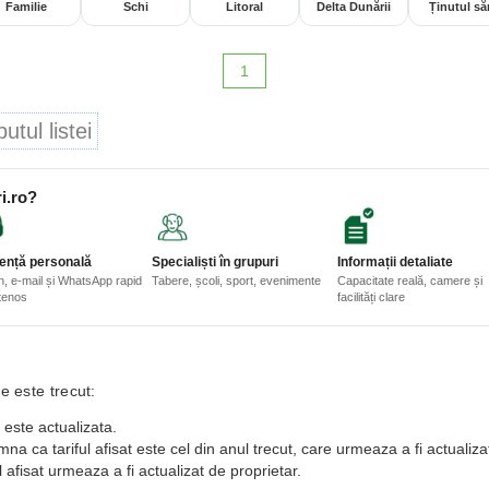
Familie
Schi
Litoral
Delta Dunării
Ținutul săr
1
tul listei
i.ro?
ență personală
Specialiști în grupuri
Informații detaliate
n, e-mail și WhatsApp rapid
Tabere, școli, sport, evenimente
Capacitate reală, camere și
etenos
facilități clare
e este trecut:
 este actualizata.
a ca tariful afisat este cel din anul trecut, care urmeaza a fi actualiza
 afisat urmeaza a fi actualizat de proprietar.