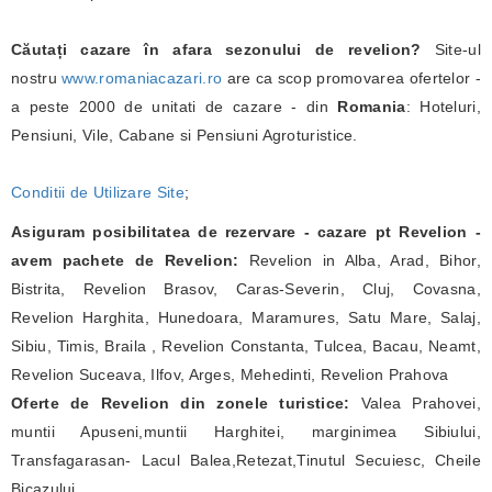
Căutați cazare în afara sezonului de revelion?
Site-ul
nostru
www.romaniacazari.ro
are ca scop promovarea ofertelor -
a peste 2000 de unitati de cazare - din
Romania
: Hoteluri,
Pensiuni, Vile, Cabane si Pensiuni Agroturistice.
Conditii de Utilizare Site
;
Asiguram posibilitatea de rezervare - cazare pt Revelion -
avem pachete de Revelion:
Revelion in Alba, Arad, Bihor,
Bistrita, Revelion Brasov, Caras-Severin, Cluj, Covasna,
Revelion Harghita, Hunedoara, Maramures, Satu Mare, Salaj,
Sibiu, Timis, Braila , Revelion Constanta, Tulcea, Bacau, Neamt,
Revelion Suceava, Ilfov, Arges, Mehedinti, Revelion Prahova
Oferte de Revelion din zonele turistice:
Valea Prahovei,
muntii Apuseni,muntii Harghitei, marginimea Sibiului,
Transfagarasan- Lacul Balea,Retezat,Tinutul Secuiesc, Cheile
Bicazului,