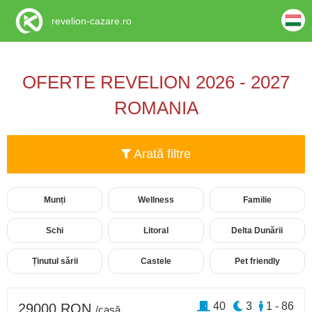
revelion-cazare.ro
OFERTE REVELION 2026 - 2027
ROMANIA
Arată filtre
Munți
Wellness
Familie
Schi
Litoral
Delta Dunării
Ținutul sării
Castele
Pet friendly
40
3
1 - 86
29000 RON
/casă