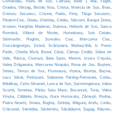
Comandău
,
Vișeu de Sus
,
Cătrușa
,
Băile 1 Mai
,
Făget
,
Oradea
,
Vărșag
,
Bezidu Nou
,
Cristur
,
Moieciu de Sus
,
Bran
,
Cristuru Secuiesc
,
Crișeni
,
Padis
,
Finiș
,
Târgu Secuiesc
,
Păuleni-Ciuc
,
Dealu
,
Ghelința
,
Coltău
,
Săsciori
,
Barajul Zetea
,
Izvoare
,
Harghita Madaras
,
Dubova
,
Hidișelu de Sus
,
Sasca
Română
,
Vălenii de Munte
,
Hunedoara
,
Sub Cetate
,
Sânmartin
,
Reghin
,
Șumuleu Ciuc, Miercurea Ciuc
,
Ciucsângeorgiu
,
Șiclod
,
Scărișoara
,
Malnaș-Băi
,
Ic Ponor
Padis
,
Chedia Mică
,
Bixad
,
Cârța
,
Câmpu Cetății
,
Stâna de
Vale
,
Rânca
,
Ciumani
,
Baia Sprie
,
Mereni
,
Izvoru Crișului
,
Valea Drăganului
,
Miercurea Nirajului
,
Rona de Jos
,
Bușteni
,
Sebeș
,
Timișu de Sus
,
Frumoasa
,
Viștea
,
Bistrița
,
Bazna
,
Lacu Sărat
,
Petroșani
,
Statiunea Parâng-Petroșani
,
Corbu
,
Mădăraș
,
Cehu Silvaniei
,
Lunca de Sus
,
Sarmizegetusa
,
Valea
Scurtă
,
Senetea
,
Pârâu Satu Mare
,
București
,
Turia
,
Valea
Vinului
,
Călățele
,
Breaza
,
Gura Humorului
,
Zărnești
,
Rodna
,
Piatra Neamț
,
Sinaia
,
Boghiș
,
Delnița
,
Măgura
,
Arefu
,
Lorău
,
Crăciunel
,
Sâmbăta
,
Sântimbru
,
Săcălășeni
,
Șugag
,
Râșnov
,