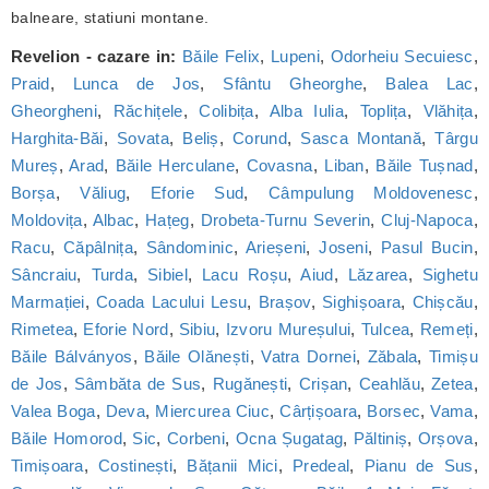
balneare, statiuni montane.
Revelion - cazare in:
Băile Felix
,
Lupeni
,
Odorheiu Secuiesc
,
Praid
,
Lunca de Jos
,
Sfântu Gheorghe
,
Balea Lac
,
Gheorgheni
,
Răchițele
,
Colibița
,
Alba Iulia
,
Toplița
,
Vlăhița
,
Harghita-Băi
,
Sovata
,
Beliș
,
Corund
,
Sasca Montană
,
Târgu
Mureș
,
Arad
,
Băile Herculane
,
Covasna
,
Liban
,
Băile Tușnad
,
Borșa
,
Văliug
,
Eforie Sud
,
Câmpulung Moldovenesc
,
Moldovița
,
Albac
,
Hațeg
,
Drobeta-Turnu Severin
,
Cluj-Napoca
,
Racu
,
Căpâlnița
,
Sândominic
,
Arieșeni
,
Joseni
,
Pasul Bucin
,
Sâncraiu
,
Turda
,
Sibiel
,
Lacu Roșu
,
Aiud
,
Lăzarea
,
Sighetu
Marmației
,
Coada Lacului Lesu
,
Brașov
,
Sighișoara
,
Chișcău
,
Rimetea
,
Eforie Nord
,
Sibiu
,
Izvoru Mureșului
,
Tulcea
,
Remeți
,
Băile Bálványos
,
Băile Olănești
,
Vatra Dornei
,
Zăbala
,
Timișu
de Jos
,
Sâmbăta de Sus
,
Rugănești
,
Crișan
,
Ceahlău
,
Zetea
,
Valea Boga
,
Deva
,
Miercurea Ciuc
,
Cârțișoara
,
Borsec
,
Vama
,
Băile Homorod
,
Sic
,
Corbeni
,
Ocna Șugatag
,
Păltiniș
,
Orșova
,
Timișoara
,
Costinești
,
Bățanii Mici
,
Predeal
,
Pianu de Sus
,