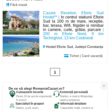
Fără masă
Cazare Revelion Eforie Sud
Hostel** |
In centrul statiunii Eforie
Sud la 100 m de mare, receptie,
bar, terasa, Wifi, frigider si minibar
in camere, curte, grătar, parcare
|
200 m Eforie Nord, 9 km
Techirghiol, 13 km Costinesti
Hostel Eforie Sud,
Județul Constanța
Tichet | Card vacanță
1
De ce să alegi RomaniaCazari.ro?
Cunoaștem locurile
Asistență personală
Peste 20 de ani de experiență
Telefon, e-mail și WhatsApp
în turism
rapid și prietenos
Specialiști în grupuri
Informații detaliate
Tabere, școli, sport,
Capacitate reală, camere și