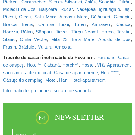
Pietreni
,
Caransebeș
,
Șimleu Silvaniei
,
Zalău
,
Saschiz
,
Ditrău
,
Moieciu de Jos
,
Băișoara
,
Rucăr
,
Nădejdea
,
Ighiu/Ighìo
,
Iași
,
Pitești
,
Ciceu
,
Satu Mare
,
Almașu Mare
,
Bălăușeri
,
Geoagiu
,
Bratca
,
Beiuș
,
Câmpia Turzii
,
Tureni
,
Armășeni
,
Cacica
,
Horezu
,
Bălan
,
Sânpaul
,
Jidvei
,
Târgu Neamț
,
Horea
,
Tarcău
,
Slănic
,
Chilia Veche
,
Mila 23
,
Baia Mare
,
Apoldu de Jos
,
Frasin
,
Brăduleț
,
Vulturu
,
Ampoița
Tipurile de cazări închiriabile de Revelion:
Pensiune
,
Casă
de oaspeți
,
Hotel**
,
Cabană
,
Hotel***
,
Hostel
,
Vilă
,
Apartament
sau cameră de închiriat
,
Casă de apartamente
,
Hotel****
,
Căsuțe tip camping
,
Motel
,
Han
,
Hotel-apartament
Informații despre tichete și card de vacanță
NEWSLETTER