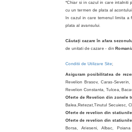
*Chiar si in cazul in care intalnit
cu un termen de plata al acontulu
In cazul in care temenul limita a 
plata al avansului.
Căutați cazare în afara sezonul
de unitati de cazare - din
Romani
Conditii de Utilizare Site
;
Asiguram posibilitatea de rez
Revelion Brasov, Caras-Severin, 
Revelion Constanta, Tulcea, Bacau
Oferte de Revelion din zonele tu
Balea,Retezat,Tinutul Secuiesc, Ch
Oferte de revelion din statiunil
Oferte de revelion din statiunil
Borsa, Arieseni, Albac, Poian