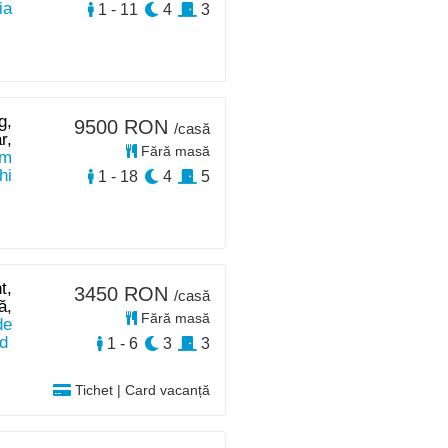
ia
1 - 11
4
3
g,
9500 RON
/casă
r,
Fără masă
km
hi
1 - 18
4
5
t,
3450 RON
/casă
ă,
Fără masă
de
d
1 - 6
3
3
Tichet | Card vacanță