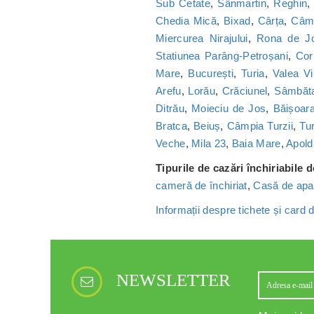
Sub Cetate
,
Sânmartin
,
Reghin
Chedia Mică
,
Bixad
,
Cârța
,
Câmp
Miercurea Nirajului
,
Rona de J
Statiunea Parâng-Petroșani
,
Cor
Mare
,
București
,
Turia
,
Valea Vi
Arefu
,
Lorău
,
Crăciunel
,
Sâmbăt
Ditrău
,
Moieciu de Jos
,
Băișoar
Bratca
,
Beiuș
,
Câmpia Turzii
,
Tu
Veche
,
Mila 23
,
Baia Mare
,
Apold
Tipurile de cazări închiriabile 
cameră de închiriat
,
Casă de apa
Informații despre tichete și card
NEWSLETTER