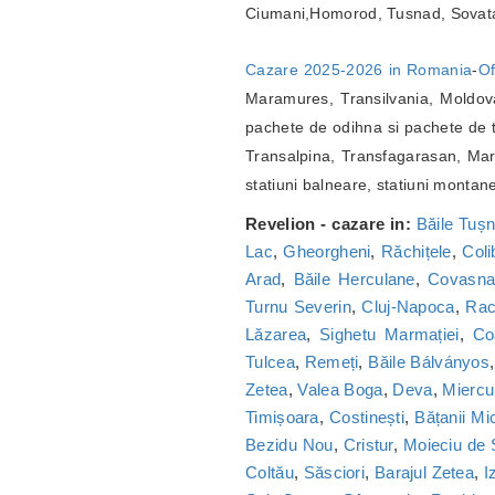
Ciumani,Homorod, Tusnad, Sovat
Cazare 2025-2026 in Romania
-
Of
Maramures, Transilvania, Moldova
pachete de odihna si pachete de t
Transalpina, Transfagarasan, Marg
statiuni balneare, statiuni montan
Revelion - cazare in:
Băile Tuș
Lac
,
Gheorgheni
,
Răchițele
,
Coli
Arad
,
Băile Herculane
,
Covasn
Turnu Severin
,
Cluj-Napoca
,
Ra
Lăzarea
,
Sighetu Marmației
,
Co
Tulcea
,
Remeți
,
Băile Bálványos
Zetea
,
Valea Boga
,
Deva
,
Miercu
Timișoara
,
Costinești
,
Bățanii Mic
Bezidu Nou
,
Cristur
,
Moieciu de
Coltău
,
Săsciori
,
Barajul Zetea
,
I