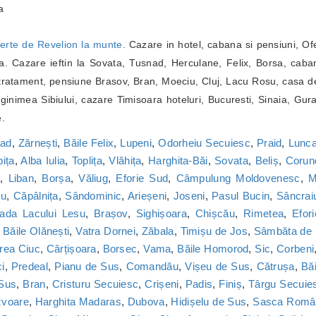
a
erte de Revelion la munte
. Cazare in hotel, cabana si pensiuni, Of
. Cazare ieftin la Sovata, Tusnad, Herculane, Felix, Borsa, caba
ratament, pensiune Brasov, Bran, Moeciu, Cluj, Lacu Rosu, casa de
inimea Sibiului, cazare Timisoara hoteluri, Bucuresti, Sinaia, Gur
e.
nad
,
Zărnești
,
Băile Felix
,
Lupeni
,
Odorheiu Secuiesc
,
Praid
,
Lunca
bița
,
Alba Iulia
,
Toplița
,
Vlăhița
,
Harghita-Băi
,
Sovata
,
Beliș
,
Corun
a
,
Liban
,
Borșa
,
Văliug
,
Eforie Sud
,
Câmpulung Moldovenesc
,
M
cu
,
Căpâlnița
,
Sândominic
,
Arieșeni
,
Joseni
,
Pasul Bucin
,
Sâncrai
ada Lacului Lesu
,
Brașov
,
Sighișoara
,
Chișcău
,
Rimetea
,
Efor
,
Băile Olănești
,
Vatra Dornei
,
Zăbala
,
Timișu de Jos
,
Sâmbăta de
rea Ciuc
,
Cârțișoara
,
Borsec
,
Vama
,
Băile Homorod
,
Sic
,
Corbeni
i
,
Predeal
,
Pianu de Sus
,
Comandău
,
Vișeu de Sus
,
Cătrușa
,
Băi
 Sus
,
Bran
,
Cristuru Secuiesc
,
Crișeni
,
Padis
,
Finiș
,
Târgu Secuie
zvoare
,
Harghita Madaras
,
Dubova
,
Hidișelu de Sus
,
Sasca Româ