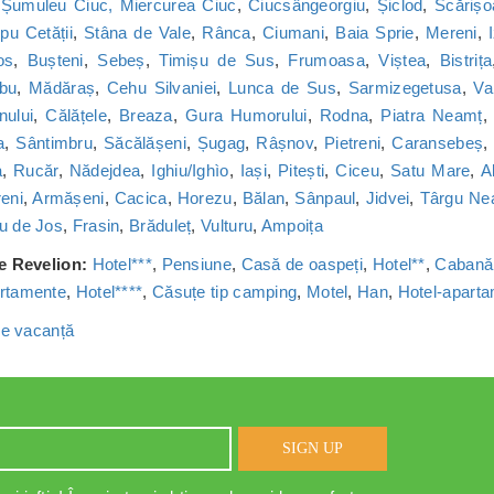
,
Șumuleu Ciuc, Miercurea Ciuc
,
Ciucsângeorgiu
,
Șiclod
,
Scărișo
u Cetății
,
Stâna de Vale
,
Rânca
,
Ciumani
,
Baia Sprie
,
Mereni
,
os
,
Bușteni
,
Sebeș
,
Timișu de Sus
,
Frumoasa
,
Viștea
,
Bistrița
bu
,
Mădăraș
,
Cehu Silvaniei
,
Lunca de Sus
,
Sarmizegetusa
,
Va
nului
,
Călățele
,
Breaza
,
Gura Humorului
,
Rodna
,
Piatra Neamț
a
,
Sântimbru
,
Săcălășeni
,
Șugag
,
Râșnov
,
Pietreni
,
Caransebeș
a
,
Rucăr
,
Nădejdea
,
Ighiu/Ighìo
,
Iași
,
Pitești
,
Ciceu
,
Satu Mare
,
A
reni
,
Armășeni
,
Cacica
,
Horezu
,
Bălan
,
Sânpaul
,
Jidvei
,
Târgu Ne
u de Jos
,
Frasin
,
Brăduleț
,
Vulturu
,
Ampoița
de Revelion:
Hotel***
,
Pensiune
,
Casă de oaspeți
,
Hotel**
,
Cabană
rtamente
,
Hotel****
,
Căsuțe tip camping
,
Motel
,
Han
,
Hotel-apart
 de vacanță
SIGN UP