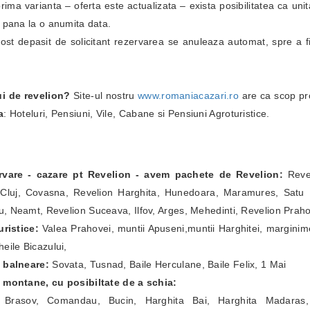
i prima varianta – oferta este actualizata – exista posibilitatea ca un
i pana la o anumita data.
fost depasit de solicitant rezervarea se anuleaza automat, spre a fi
ui de revelion?
Site-ul nostru
www.romaniacazari.ro
are ca scop pr
a
: Hoteluri, Pensiuni, Vile, Cabane si Pensiuni Agroturistice.
ervare - cazare pt Revelion - avem pachete de Revelion:
Revel
Cluj, Covasna, Revelion Harghita, Hunedoara, Maramures, Satu Ma
, Neamt, Revelion Suceava, Ilfov, Arges, Mehedinti, Revelion Prah
ristice:
Valea Prahovei, muntii Apuseni,muntii Harghitei, marginim
eile Bicazului,
e balneare:
Sovata, Tusnad, Baile Herculane, Baile Felix, 1 Mai
e montane, cu posibiltate de a schia:
a Brasov, Comandau, Bucin, Harghita Bai, Harghita Madaras,