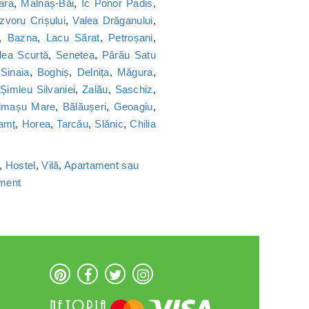
ara
,
Malnaș-Băi
,
Ic Ponor Padis
,
Izvoru Crișului
,
Valea Drăganului
,
,
Bazna
,
Lacu Sărat
,
Petroșani
,
lea Scurtă
,
Senetea
,
Pârâu Satu
,
Sinaia
,
Boghiș
,
Delnița
,
Măgura
,
,
Șimleu Silvaniei
,
Zalău
,
Saschiz
,
lmașu Mare
,
Bălăușeri
,
Geoagiu
,
amț
,
Horea
,
Tarcău
,
Slănic
,
Chilia
,
Hostel
,
Vilă
,
Apartament sau
ament