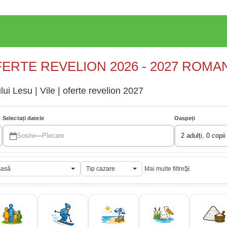
ERTE REVELION 2026 - 2027 ROMA
i Lesu | Vile | oferte revelion 2027
Selectați datele
Oaspeți
Sosire
—
Plecare
2 adulți, 0 copii
masă
Tip cazare
Mai multe filtre