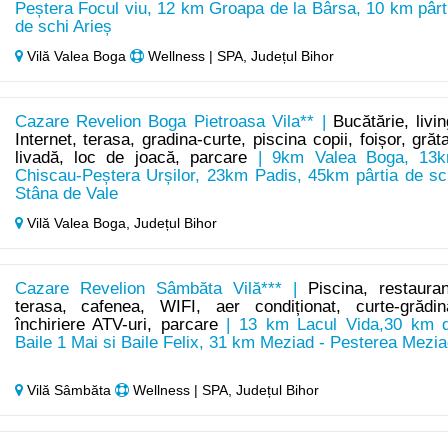
Peștera Focul viu, 12 km Groapa de la Bârsa, 10 km pârt
de schi Arieș
Vilă Valea Boga
Wellness | SPA, Județul Bihor
Cazare Revelion Boga Pietroasa Vila** |
Bucătărie, livin
Internet, terasa, gradina-curte, piscina copii, foișor, grăta
livadă, loc de joacă, parcare
| 9km Valea Boga, 13
Chiscau-Peștera Urșilor, 23km Padis, 45km pârtia de sc
Stâna de Vale
Vilă Valea Boga,
Județul Bihor
Cazare Revelion Sâmbăta Vilă*** |
Piscina, restauran
terasa, cafenea, WIFI, aer condiționat, curte-grădin
închiriere ATV-uri, parcare
| 13 km Lacul Vida,30 km 
Baile 1 Mai si Baile Felix, 31 km Meziad - Pesterea Mezia
Vilă Sâmbăta
Wellness | SPA, Județul Bihor