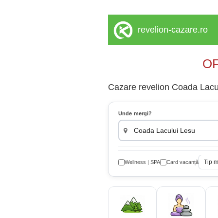
revelion-cazare.ro
OF
Cazare revelion Coada Laculu
Unde mergi?
Tip 
Wellness | SPA
Card vacanță