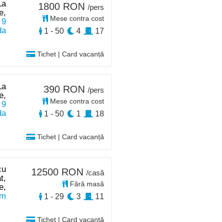
La
1800 RON
/pers
e,
Mese contra cost
 9
da
1 - 50
4
17
Tichet | Card vacanță
La
390 RON
/pers
e,
Mese contra cost
 9
da
1 - 50
1
18
Tichet | Card vacanță
cu
12500 RON
/casă
t,
Fără masă
e,
km
1 - 29
3
11
Tichet | Card vacanță