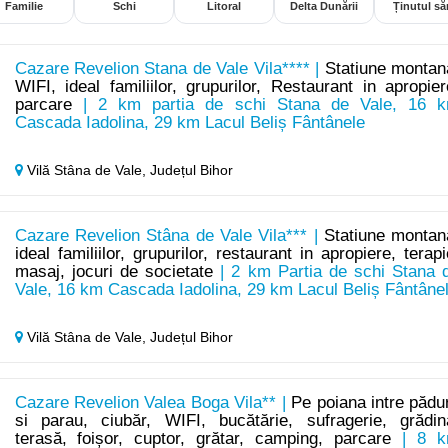
Familie
Schi
Litoral
Delta Dunării
Ținutul săr
Cazare Revelion Stana de Vale Vila**** |
Statiune montan
WIFI, ideal familiilor, grupurilor, Restaurant in apropier
parcare
| 2 km partia de schi Stana de Vale, 16 
Cascada Iadolina, 29 km Lacul Beliș Fântânele
Vilă Stâna de Vale,
Județul Bihor
Cazare Revelion Stâna de Vale Vila*** |
Statiune montan
ideal familiilor, grupurilor, restaurant in apropiere, terapi
masaj, jocuri de societate
| 2 km Partia de schi Stana 
Vale, 16 km Cascada Iadolina, 29 km Lacul Beliș Fântâne
Vilă Stâna de Vale,
Județul Bihor
Cazare Revelion Valea Boga Vila** |
Pe poiana intre pădu
si parau, ciubăr, WIFI, bucătărie, sufragerie, grădin
terasă, foișor, cuptor, grătar, camping, parcare
| 8 