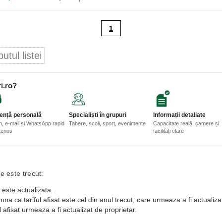
1
tul listei
i.ro?
ență personală
Specialiști în grupuri
Informații detaliate
n, e-mail și WhatsApp rapid
Tabere, școli, sport, evenimente
Capacitate reală, camere și
etenos
facilități clare
e este trecut:
 este actualizata.
a ca tariful afisat este cel din anul trecut, care urmeaza a fi actualiza
 afisat urmeaza a fi actualizat de proprietar.