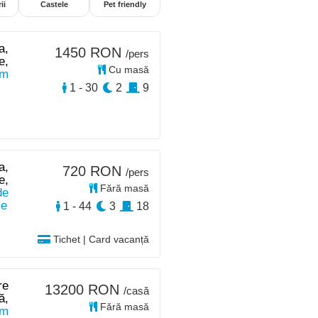
ii
Castele
Pet friendly
a,
1450 RON
/pers
e,
Cu masă
km
1 - 30
2
9
a,
720 RON
/pers
e,
Fără masă
de
le
1 - 44
3
18
Tichet | Card vacanță
re
13200 RON
/casă
ă,
Fără masă
km