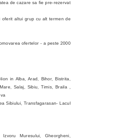
itatea de cazare sa fie pre-rezervat
 oferit altui grup cu alt termen de
omovarea ofertelor - a peste 2000
ion in Alba, Arad, Bihor, Bistrita,
re, Salaj, Sibiu, Timis, Braila ,
ova
ea Sibiului, Transfagarasan- Lacul
 Izvoru Muresului, Gheorgheni,