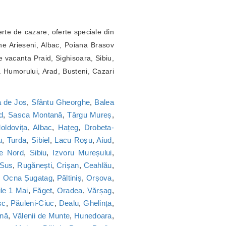
erte de cazare, oferte speciale din
ne Arieseni, Albac, Poiana Brasov
 vacanta Praid, Sighisoara, Sibiu,
a Humorului, Arad, Busteni, Cazari
 de Jos
,
Sfântu Gheorghe
,
Balea
d
,
Sasca Montană
,
Târgu Mureș
,
oldovița
,
Albac
,
Hațeg
,
Drobeta-
u
,
Turda
,
Sibiel
,
Lacu Roșu
,
Aiud
,
ie Nord
,
Sibiu
,
Izvoru Mureșului
,
 Sus
,
Rugănești
,
Crișan
,
Ceahlău
,
,
Ocna Șugatag
,
Păltiniș
,
Orșova
,
le 1 Mai
,
Făget
,
Oradea
,
Vărșag
,
sc
,
Păuleni-Ciuc
,
Dealu
,
Ghelința
,
nă
,
Vălenii de Munte
,
Hunedoara
,