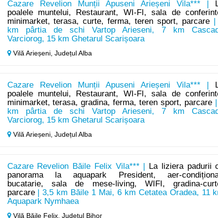
Cazare Revelion Munții Apuseni Arieșeni Vila*** |
poalele muntelui, Restaurant, WI-FI, sala de conferint
minimarket, terasa, curte, ferma, teren sport, parcare
|
km pârtia de schi Vartop Arieseni, 7 km Casca
Varciorog, 15 km Ghetarul Scarișoara
Vilă Arieșeni,
Județul Alba
Cazare Revelion Munții Apuseni Arieșeni Vila*** |
poalele muntelui, Restaurant, WI-FI, sala de conferint
minimarket, terasa, gradina, ferma, teren sport, parcare
|
km pârtia de schi Vartop Arieseni, 7 km Casca
Varciorog, 15 km Ghetarul Scarișoara
Vilă Arieșeni,
Județul Alba
Cazare Revelion Băile Felix Vila*** |
La liziera padurii 
panorama la aquapark President, aer-condiționa
bucatarie, sala de mese-living, WIFI, gradina-curt
parcare
| 3,5 km Băile 1 Mai, 6 km Cetatea Oradea, 11 
Aquapark Nymhaea
Vilă Băile Felix,
Județul Bihor