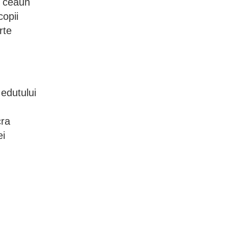
și ceaun
copii
rte
edutului
cra
ei