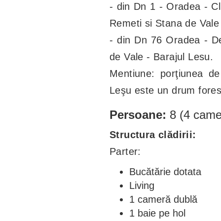
- din Dn 1 - Oradea - Cl
Remeti si Stana de Vale
- din Dn 76 Oradea - De
de Vale - Barajul Lesu.
Mentiune: porţiunea d
Leşu este un drum forest
P
ersoane:
8 (4 came
Structura clădirii:
Parter:
Bucătărie dotata
Living
1 cameră dublă
1 baie pe hol