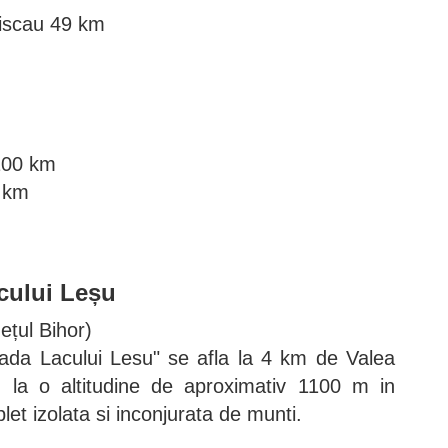
hiscau 49 km
100 km
 km
cului Leșu
dețul Bihor)
ada Lacului Lesu" se afla la 4 km de Valea
r, la o altitudine de aproximativ 1100 m in
let izolata si inconjurata de munti.