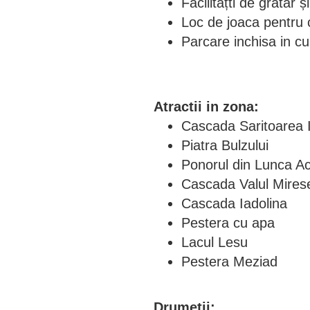
Facilitățti de grătar 
Loc de joaca pentru 
Parcare inchisa in cu
Atractii in zona:
Cascada Saritoarea I
Piatra Bulzului
Ponorul din Lunca A
Cascada Valul Mires
Cascada Iadolina
Pestera cu apa
Lacul Lesu
Pestera Meziad
Drumeții: