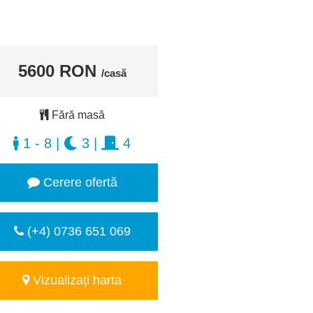
5600 RON
/casă
Fără masă
1 - 8
|
3
|
4
Cerere ofertă
(+4) 0736 651 069
Vizualizați harta