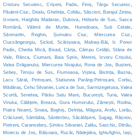
Cristuru Secuiesc
,
Crișeni
,
Padis
,
Finiș
,
Târgu Secuiesc
,
Păuleni-Ciuc
,
Dealu
,
Ghelința
,
Coltău
,
Săsciori
,
Barajul Zetea
,
Izvoare
,
Harghita Madaras
,
Dubova
,
Hidișelu de Sus
,
Sasca
Română
,
Vălenii de Munte
,
Hunedoara
,
Sub Cetate
,
Sânmartin
,
Reghin
,
Șumuleu Ciuc, Miercurea Ciuc
,
Ciucsângeorgiu
,
Șiclod
,
Scărișoara
,
Malnaș-Băi
,
Ic Ponor
Padis
,
Chedia Mică
,
Bixad
,
Cârța
,
Câmpu Cetății
,
Stâna de
Vale
,
Rânca
,
Ciumani
,
Baia Sprie
,
Mereni
,
Izvoru Crișului
,
Valea Drăganului
,
Miercurea Nirajului
,
Rona de Jos
,
Bușteni
,
Sebeș
,
Timișu de Sus
,
Frumoasa
,
Viștea
,
Bistrița
,
Bazna
,
Lacu Sărat
,
Petroșani
,
Statiunea Parâng-Petroșani
,
Corbu
,
Mădăraș
,
Cehu Silvaniei
,
Lunca de Sus
,
Sarmizegetusa
,
Valea
Scurtă
,
Senetea
,
Pârâu Satu Mare
,
București
,
Turia
,
Valea
Vinului
,
Călățele
,
Breaza
,
Gura Humorului
,
Zărnești
,
Rodna
,
Piatra Neamț
,
Sinaia
,
Boghiș
,
Delnița
,
Măgura
,
Arefu
,
Lorău
,
Crăciunel
,
Sâmbăta
,
Sântimbru
,
Săcălășeni
,
Șugag
,
Râșnov
,
Pietreni
,
Caransebeș
,
Șimleu Silvaniei
,
Zalău
,
Saschiz
,
Ditrău
,
Moieciu de Jos
,
Băișoara
,
Rucăr
,
Nădejdea
,
Ighiu/Ighìo
,
Iași
,