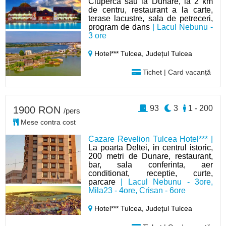
Ciuperca sau la Dunare, la 2 km
de centru, restaurant a la carte,
terase lacustre, sala de petreceri,
program de dans
| Lacul Nebunu -
3 ore
Hotel*** Tulcea,
Județul Tulcea
Tichet | Card vacanță
93
3
1 - 200
1900 RON
/pers
Mese contra cost
Cazare Revelion Tulcea Hotel*** |
La poarta Deltei, in centrul istoric,
200 metri de Dunare, restaurant,
bar, sala conferinta, aer
conditionat, receptie, curte,
parcare
| Lacul Nebunu - 3ore,
Mila23 - 4ore, Crisan - 6ore
Hotel*** Tulcea,
Județul Tulcea