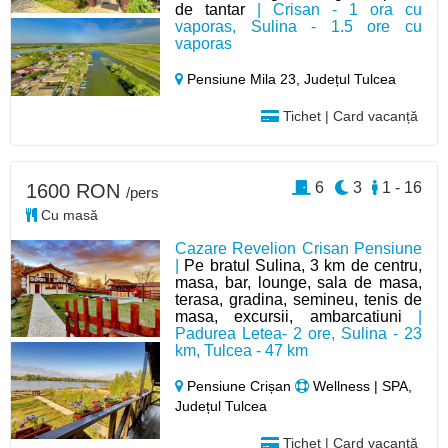
de tantar
| Crisan - 1 ora cu
vaporas, Sulina - 1.5 ore cu
vaporas
Pensiune Mila 23,
Județul Tulcea
Tichet | Card vacanță
6
3
1 - 16
1600 RON
/pers
Cu masă
Cazare Revelion Crisan Pensiune
|
Pe bratul Sulina, 3 km de centru,
masa, bar, lounge, sala de masa,
terasa, gradina, semineu, tenis de
masa, excursii, ambarcatiuni
|
Padurea Letea- 2 ore, Sulina - 23
km, Tulcea - 47 km
Pensiune Crișan
Wellness | SPA,
Județul Tulcea
Tichet | Card vacanță