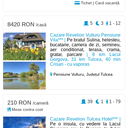
Tichet | Card vacanță
5
3
1 - 12
8420 RON
/casă
Cazare Revelion Vulturu Pensiune
Vila*** |
Pe bratul Sulina, helesteu,
bucatarie, camera de zi, semineu,
aer conditionat, terasa, crama,
gratar, parcare
| 8 km Lacul
Gorgova, 31 km Tulcea, 40 min
Crisan - cu vaporas
Pensiune Vulturu,
Județul Tulcea
39
1
1 - 79
210 RON
/cameră
Mese contra cost
Cazare Revelion Tulcea Hotel*** |
Pe o insula, cu vedere la Lacul