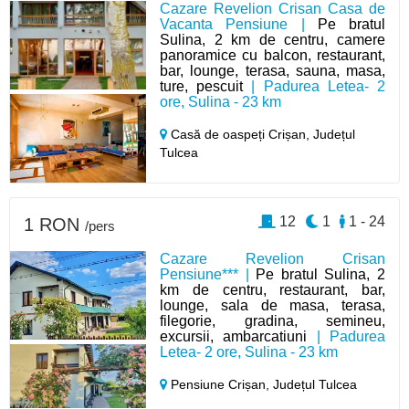
Cazare Revelion Crisan Casa de
Vacanta Pensiune |
Pe bratul
Sulina, 2 km de centru, camere
panoramice cu balcon, restaurant,
bar, lounge, terasa, sauna, masa,
ture, pescuit
| Padurea Letea- 2
ore, Sulina - 23 km
Casă de oaspeți Crișan,
Județul
Tulcea
12
1
1 - 24
1 RON
/pers
Cazare Revelion Crisan
Pensiune*** |
Pe bratul Sulina, 2
km de centru, restaurant, bar,
lounge, sala de masa, terasa,
filegorie, gradina, semineu,
excursii, ambarcatiuni
| Padurea
Letea- 2 ore, Sulina - 23 km
Pensiune Crișan,
Județul Tulcea