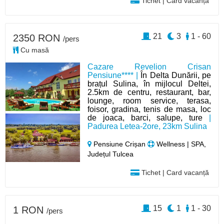
Tichet | Card vacanță
21
3
1 - 60
2350 RON
/pers
Cu masă
Cazare Revelion Crisan
Pensiune**** |
În Delta Dunării, pe
brațul Sulina, în mijlocul Deltei,
2.5km de centru, restaurant, bar,
lounge, room service, terasa,
foisor, gradina, tenis de masa, loc
de joaca, barci, salupe, ture
|
Padurea Letea-2ore, 23km Sulina
Pensiune Crișan
Wellness | SPA,
Județul Tulcea
Tichet | Card vacanță
15
1
1 - 30
1 RON
/pers