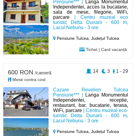
Pensiune*** |
Langa Monumentul
Independentei, acces la bucatarie,
sala de mese, filegorie, WiFi,
parcare
| Centru muzeal eco
turistic Delta Dunarii - 600 m,
Lacul Nebunu - 3 ore
Pensiune Tulcea,
Județul Tulcea
Tichet | Card vacanță
14
3
1 - 29
600 RON
/cameră
Mese contra cost
Cazare Revelion Tulcea
Pensiune*** |
Langa Monumentul
Independentei, receptie,
restaurant, bar, bucatarie, terasa,
WiFi, parcare
| Centru muzeal eco-
turistic Delta Dunarii - 600 m,
Lacul Nebunu - 3 ore
Pensiune Tulcea,
Județul Tulcea