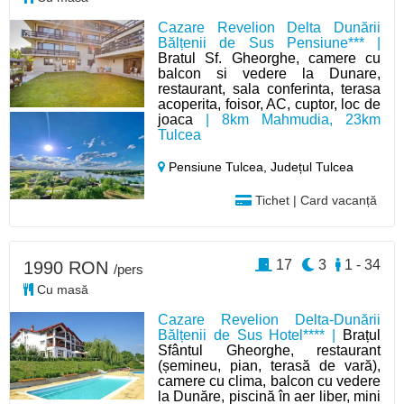
Cazare Revelion Delta Dunării
Bălțenii de Sus Pensiune*** |
Bratul Sf. Gheorghe, camere cu
balcon si vedere la Dunare,
restaurant, sala conferinta, terasa
acoperita, foisor, AC, cuptor, loc de
joaca
| 8km Mahmudia, 23km
Tulcea
Pensiune Tulcea,
Județul Tulcea
Tichet | Card vacanță
17
3
1 - 34
1990 RON
/pers
Cu masă
Cazare Revelion Delta-Dunării
Bălțenii de Sus Hotel**** |
Brațul
Sfântul Gheorghe, restaurant
(șemineu, pian, terasă de vară),
camere cu clima, balcon cu vedere
la Dunăre, piscină în aer liber, mini