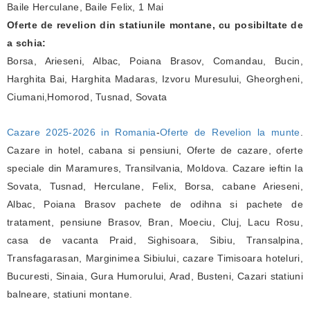
Baile Herculane, Baile Felix, 1 Mai
Oferte de revelion din statiunile montane, cu posibiltate de
a schia:
Borsa, Arieseni, Albac, Poiana Brasov, Comandau, Bucin,
Harghita Bai, Harghita Madaras, Izvoru Muresului, Gheorgheni,
Ciumani,Homorod, Tusnad, Sovata
Cazare 2025-2026 in Romania
-
Oferte de Revelion la munte
.
Cazare in hotel, cabana si pensiuni, Oferte de cazare, oferte
speciale din Maramures, Transilvania, Moldova. Cazare ieftin la
Sovata, Tusnad, Herculane, Felix, Borsa, cabane Arieseni,
Albac, Poiana Brasov pachete de odihna si pachete de
tratament, pensiune Brasov, Bran, Moeciu, Cluj, Lacu Rosu,
casa de vacanta Praid, Sighisoara, Sibiu, Transalpina,
Transfagarasan, Marginimea Sibiului, cazare Timisoara hoteluri,
Bucuresti, Sinaia, Gura Humorului, Arad, Busteni, Cazari statiuni
balneare, statiuni montane.