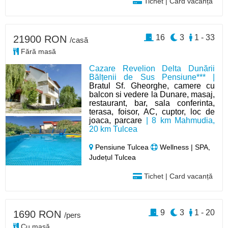
Tichet | Card vacanță
16
3
1 - 33
21900 RON
/casă
Fără masă
Cazare Revelion Delta Dunării
Bălțenii de Sus Pensiune*** |
Bratul Sf. Gheorghe, camere cu
balcon si vedere la Dunare, masaj,
restaurant, bar, sala conferinta,
terasa, foisor, AC, cuptor, loc de
joaca, parcare
| 8 km Mahmudia,
20 km Tulcea
Pensiune Tulcea
Wellness | SPA,
Județul Tulcea
Tichet | Card vacanță
9
3
1 - 20
1690 RON
/pers
Cu masă