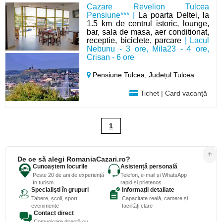
Cazare Revelion Tulcea
Pensiune*** |
La poarta Deltei, la
1.5 km de centrul istoric, lounge,
bar, sala de masa, aer conditionat,
receptie, biciclete, parcare
| Lacul
Nebunu - 3 ore, Mila23 - 4 ore,
Crisan - 6 ore
Pensiune Tulcea,
Județul Tulcea
Tichet | Card vacanță
1
De ce să alegi RomaniaCazari.ro?
Cunoaștem locurile
Asistență personală
Peste 20 de ani de experiență
Telefon, e-mail și WhatsApp
în turism
rapid și prietenos
Specialiști în grupuri
Informații detaliate
Tabere, școli, sport,
Capacitate reală, camere și
evenimente
facilități clare
Contact direct
Comunicare directă cu