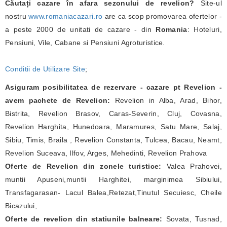
Căutați cazare în afara sezonului de revelion?
Site-ul
nostru
www.romaniacazari.ro
are ca scop promovarea ofertelor -
a peste 2000 de unitati de cazare - din
Romania
: Hoteluri,
Pensiuni, Vile, Cabane si Pensiuni Agroturistice.
Conditii de Utilizare Site
;
Asiguram posibilitatea de rezervare - cazare pt Revelion -
avem pachete de Revelion:
Revelion in Alba, Arad, Bihor,
Bistrita, Revelion Brasov, Caras-Severin, Cluj, Covasna,
Revelion Harghita, Hunedoara, Maramures, Satu Mare, Salaj,
Sibiu, Timis, Braila , Revelion Constanta, Tulcea, Bacau, Neamt,
Revelion Suceava, Ilfov, Arges, Mehedinti, Revelion Prahova
Oferte de Revelion din zonele turistice:
Valea Prahovei,
muntii Apuseni,muntii Harghitei, marginimea Sibiului,
Transfagarasan- Lacul Balea,Retezat,Tinutul Secuiesc, Cheile
Bicazului,
Oferte de revelion din statiunile balneare:
Sovata, Tusnad,