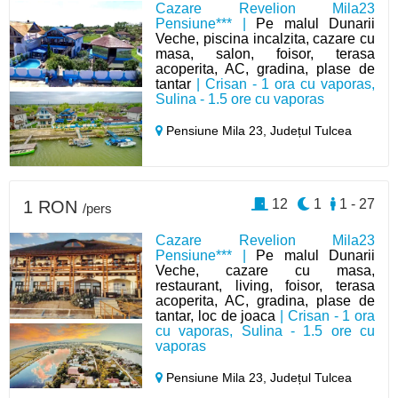
Cazare Revelion Mila23
Pensiune*** |
Pe malul Dunarii
Veche, piscina incalzita, cazare cu
masa, salon, foisor, terasa
acoperita, AC, gradina, plase de
tantar
| Crisan - 1 ora cu vaporas,
Sulina - 1.5 ore cu vaporas
Pensiune Mila 23,
Județul Tulcea
12
1
1 - 27
1 RON
/pers
Cazare Revelion Mila23
Pensiune*** |
Pe malul Dunarii
Veche, cazare cu masa,
restaurant, living, foisor, terasa
acoperita, AC, gradina, plase de
tantar, loc de joaca
| Crisan - 1 ora
cu vaporas, Sulina - 1.5 ore cu
vaporas
Pensiune Mila 23,
Județul Tulcea