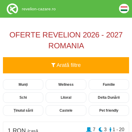
revelion-cazare.ro
OFERTE REVELION 2026 - 2027
ROMANIA
Arată filtre
Munți
Wellness
Familie
Schi
Litoral
Delta Dunării
Ținutul sării
Castele
Pet friendly
7
3
1 - 20
1 RON
/casă