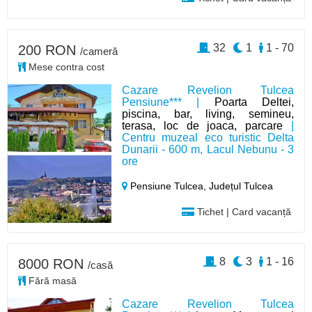
32
1
1 - 70
200 RON
/cameră
Mese contra cost
Cazare Revelion Tulcea
Pensiune*** |
Poarta Deltei,
piscina, bar, living, semineu,
terasa, loc de joaca, parcare
|
Centru muzeal eco turistic Delta
Dunarii - 600 m, Lacul Nebunu - 3
ore
Pensiune Tulcea,
Județul Tulcea
Tichet | Card vacanță
8
3
1 - 16
8000 RON
/casă
Fără masă
Cazare Revelion Tulcea