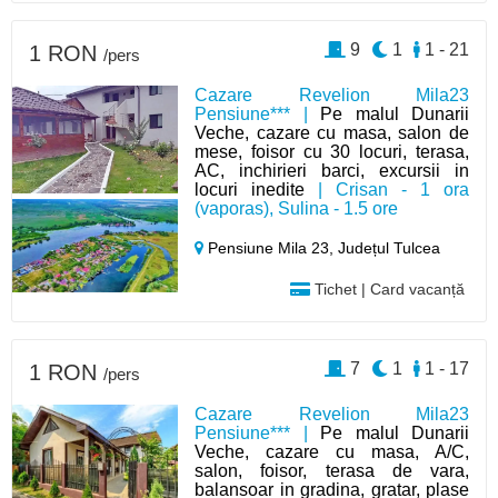
9
1
1 - 21
1 RON
/pers
Cazare Revelion Mila23
Pensiune*** |
Pe malul Dunarii
Veche, cazare cu masa, salon de
mese, foisor cu 30 locuri, terasa,
AC, inchirieri barci, excursii in
locuri inedite
| Crisan - 1 ora
(vaporas), Sulina - 1.5 ore
Pensiune Mila 23,
Județul Tulcea
Tichet | Card vacanță
7
1
1 - 17
1 RON
/pers
Cazare Revelion Mila23
Pensiune*** |
Pe malul Dunarii
Veche, cazare cu masa, A/C,
salon, foisor, terasa de vara,
balansoar in gradina, gratar, plase