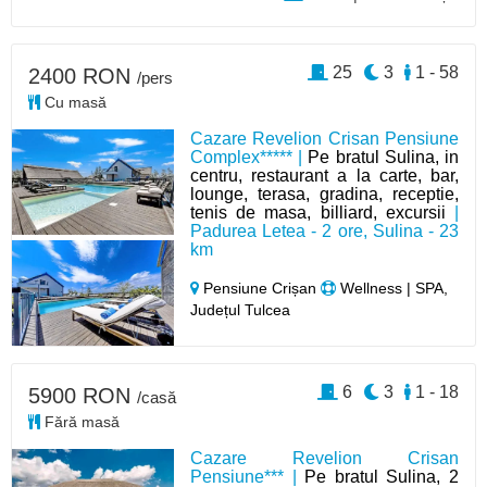
25
3
1 - 58
2400 RON
/pers
Cu masă
Cazare Revelion Crisan Pensiune
Complex***** |
Pe bratul Sulina, in
centru, restaurant a la carte, bar,
lounge, terasa, gradina, receptie,
tenis de masa, billiard, excursii
|
Padurea Letea - 2 ore, Sulina - 23
km
Pensiune Crișan
Wellness | SPA,
Județul Tulcea
6
3
1 - 18
5900 RON
/casă
Fără masă
Cazare Revelion Crisan
Pensiune*** |
Pe bratul Sulina, 2