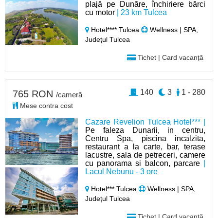
plajă pe Dunăre, închiriere bărci
cu motor
| 23 km Tulcea
Hotel**** Tulcea
Wellness | SPA,
Județul Tulcea
Tichet | Card vacanță
140
3
1 - 280
765 RON
/cameră
Mese contra cost
Cazare Revelion Tulcea Hotel*** |
Pe faleza Dunarii, in centru,
Centru Spa, piscina incalzita,
restaurant a la carte, bar, terase
lacustre, sala de petreceri, camere
cu panorama si balcon, parcare
|
Lacul Nebunu - 3 ore
Hotel*** Tulcea
Wellness | SPA,
Județul Tulcea
Tichet | Card vacanță