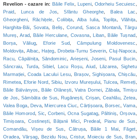
Revelion - cazare in:
Băile Felix
,
Lupeni
,
Odorheiu Secuiesc
,
Praid
,
Lunca de Jos
,
Sfântu Gheorghe
,
Balea Lac
,
Gheorgheni
,
Răchițele
,
Colibița
,
Alba Iulia
,
Toplița
,
Vlăhița
,
Harghita-Băi
,
Sovata
,
Beliș
,
Corund
,
Sasca Montană
,
Târgu
Mureș
,
Arad
,
Băile Herculane
,
Covasna
,
Liban
,
Băile Tușnad
,
Borșa
,
Văliug
,
Eforie Sud
,
Câmpulung Moldovenesc
,
Moldovița
,
Albac
,
Hațeg
,
Drobeta-Turnu Severin
,
Cluj-Napoca
,
Racu
,
Căpâlnița
,
Sândominic
,
Arieșeni
,
Joseni
,
Pasul Bucin
,
Sâncraiu
,
Turda
,
Sibiel
,
Lacu Roșu
,
Aiud
,
Lăzarea
,
Sighetu
Marmației
,
Coada Lacului Lesu
,
Brașov
,
Sighișoara
,
Chișcău
,
Rimetea
,
Eforie Nord
,
Sibiu
,
Izvoru Mureșului
,
Tulcea
,
Remeți
,
Băile Bálványos
,
Băile Olănești
,
Vatra Dornei
,
Zăbala
,
Timișu
de Jos
,
Sâmbăta de Sus
,
Rugănești
,
Crișan
,
Ceahlău
,
Zetea
,
Valea Boga
,
Deva
,
Miercurea Ciuc
,
Cârțișoara
,
Borsec
,
Vama
,
Băile Homorod
,
Sic
,
Corbeni
,
Ocna Șugatag
,
Păltiniș
,
Orșova
,
Timișoara
,
Costinești
,
Bățanii Mici
,
Predeal
,
Pianu de Sus
,
Comandău
,
Vișeu de Sus
,
Cătrușa
,
Băile 1 Mai
,
Făget
,
Oradea
,
Vărșag
,
Bezidu Nou
,
Cristur
,
Moieciu de Sus
,
Bran
,