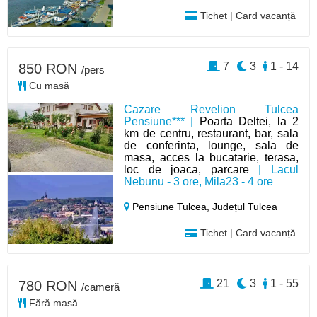
Tichet | Card vacanță
7
3
1 - 14
850 RON
/pers
Cu masă
Cazare Revelion Tulcea
Pensiune*** |
Poarta Deltei, la 2
km de centru, restaurant, bar, sala
de conferinta, lounge, sala de
masa, acces la bucatarie, terasa,
loc de joaca, parcare
| Lacul
Nebunu - 3 ore, Mila23 - 4 ore
Pensiune Tulcea,
Județul Tulcea
Tichet | Card vacanță
21
3
1 - 55
780 RON
/cameră
Fără masă