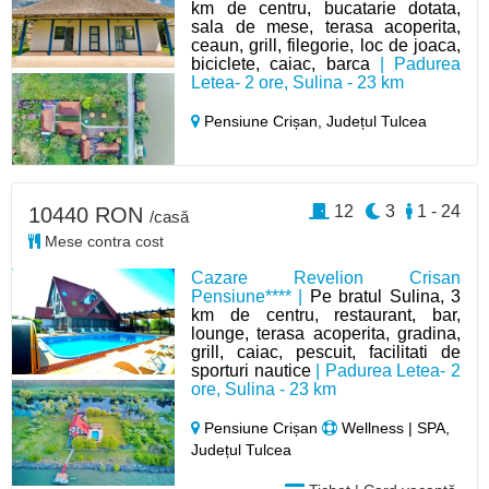
km de centru, bucatarie dotata,
sala de mese, terasa acoperita,
ceaun, grill, filegorie, loc de joaca,
biciclete, caiac, barca
| Padurea
Letea- 2 ore, Sulina - 23 km
Pensiune Crișan,
Județul Tulcea
12
3
1 - 24
10440 RON
/casă
Mese contra cost
Cazare Revelion Crisan
Pensiune**** |
Pe bratul Sulina, 3
km de centru, restaurant, bar,
lounge, terasa acoperita, gradina,
grill, caiac, pescuit, facilitati de
sporturi nautice
| Padurea Letea- 2
ore, Sulina - 23 km
Pensiune Crișan
Wellness | SPA,
Județul Tulcea