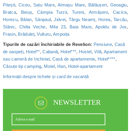
Pitești
,
Ciceu
,
Satu Mare
,
Almașu Mare
,
Bălăușeri
,
Geoagiu
,
Bratca
,
Beiuș
,
Câmpia Turzii
,
Tureni
,
Armășeni
,
Cacica
,
Horezu
,
Bălan
,
Sânpaul
,
Jidvei
,
Târgu Neamț
,
Horea
,
Tarcău
,
Slănic
,
Chilia Veche
,
Mila 23
,
Baia Mare
,
Apoldu de Jos
,
Frasin
,
Brăduleț
,
Vulturu
,
Ampoița
Tipurile de cazări închiriabile de Revelion:
Pensiune
,
Casă
de oaspeți
,
Hotel**
,
Cabană
,
Hotel***
,
Hostel
,
Vilă
,
Apartament
sau cameră de închiriat
,
Casă de apartamente
,
Hotel****
,
Căsuțe tip camping
,
Motel
,
Han
,
Hotel-apartament
Informații despre tichete și card de vacanță
NEWSLETTER