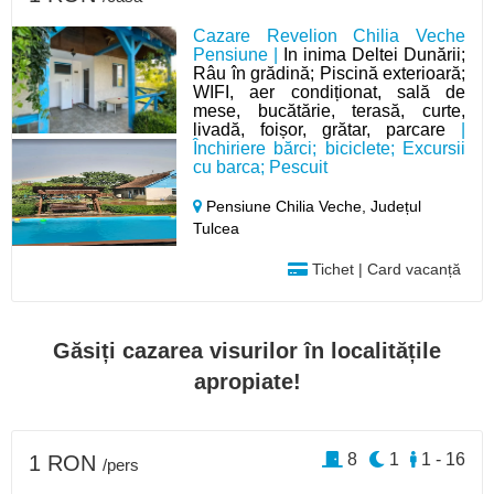
Cazare Revelion Chilia Veche
Pensiune |
In inima Deltei Dunării;
Râu în grădină; Piscină exterioară;
WIFI, aer condiționat, sală de
mese, bucătărie, terasă, curte,
livadă, foișor, grătar, parcare
|
Închiriere bărci; biciclete; Excursii
cu barca; Pescuit
Pensiune Chilia Veche,
Județul
Tulcea
Tichet | Card vacanță
Găsiți cazarea visurilor în localitățile
apropiate!
8
1
1 - 16
1 RON
/pers