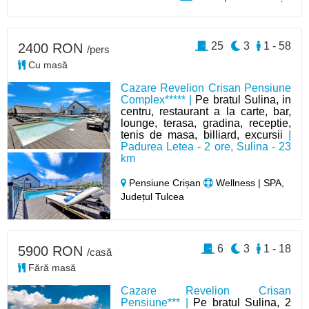
25
3
1 - 58
2400 RON
/pers
Cu masă
Cazare Revelion Crisan Pensiune
Complex***** |
Pe bratul Sulina, in
centru, restaurant a la carte, bar,
lounge, terasa, gradina, receptie,
tenis de masa, billiard, excursii
|
Padurea Letea - 2 ore, Sulina - 23
km
Pensiune Crișan
Wellness | SPA,
Județul Tulcea
6
3
1 - 18
5900 RON
/casă
Fără masă
Cazare Revelion Crisan
Pensiune*** |
Pe bratul Sulina, 2