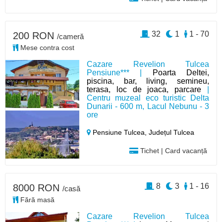
32
1
1 - 70
200 RON
/cameră
Mese contra cost
Cazare Revelion Tulcea
Pensiune*** |
Poarta Deltei,
piscina, bar, living, semineu,
terasa, loc de joaca, parcare
|
Centru muzeal eco turistic Delta
Dunarii - 600 m, Lacul Nebunu - 3
ore
Pensiune Tulcea,
Județul Tulcea
Tichet | Card vacanță
8
3
1 - 16
8000 RON
/casă
Fără masă
Cazare Revelion Tulcea