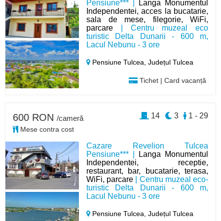
Pensiune*** |
Langa Monumentul
Independentei, acces la bucatarie,
sala de mese, filegorie, WiFi,
parcare
| Centru muzeal eco
turistic Delta Dunarii - 600 m,
Lacul Nebunu - 3 ore
Pensiune Tulcea,
Județul Tulcea
Tichet | Card vacanță
14
3
1 - 29
600 RON
/cameră
Mese contra cost
Cazare Revelion Tulcea
Pensiune*** |
Langa Monumentul
Independentei, receptie,
restaurant, bar, bucatarie, terasa,
WiFi, parcare
| Centru muzeal eco-
turistic Delta Dunarii - 600 m,
Lacul Nebunu - 3 ore
Pensiune Tulcea,
Județul Tulcea