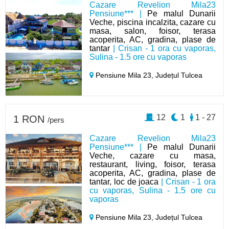
Cazare Revelion Mila23
Pensiune*** |
Pe malul Dunarii
Veche, piscina incalzita, cazare cu
masa, salon, foisor, terasa
acoperita, AC, gradina, plase de
tantar
| Crisan - 1 ora cu vaporas,
Sulina - 1.5 ore cu vaporas
Pensiune Mila 23,
Județul Tulcea
12
1
1 - 27
1 RON
/pers
Cazare Revelion Mila23
Pensiune*** |
Pe malul Dunarii
Veche, cazare cu masa,
restaurant, living, foisor, terasa
acoperita, AC, gradina, plase de
tantar, loc de joaca
| Crisan - 1 ora
cu vaporas, Sulina - 1.5 ore cu
vaporas
Pensiune Mila 23,
Județul Tulcea