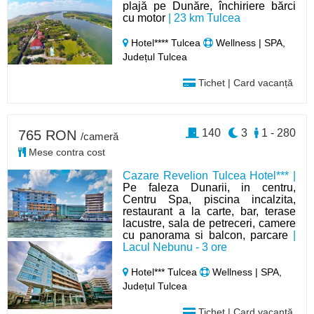
plajă pe Dunăre, închiriere bărci
cu motor
| 23 km Tulcea
Hotel**** Tulcea
Wellness | SPA,
Județul Tulcea
Tichet | Card vacanță
140
3
1 - 280
765 RON
/cameră
Mese contra cost
Cazare Revelion Tulcea Hotel*** |
Pe faleza Dunarii, in centru,
Centru Spa, piscina incalzita,
restaurant a la carte, bar, terase
lacustre, sala de petreceri, camere
cu panorama si balcon, parcare
|
Lacul Nebunu - 3 ore
Hotel*** Tulcea
Wellness | SPA,
Județul Tulcea
Tichet | Card vacanță