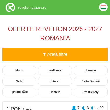
revelion-cazare.ro
OFERTE REVELION 2026 - 2027
ROMANIA
Arată filtre
Munți
Wellness
Familie
Schi
Litoral
Delta Dunării
Ținutul sării
Castele
Pet friendly
7
3
1 - 20
1 RON
/casă