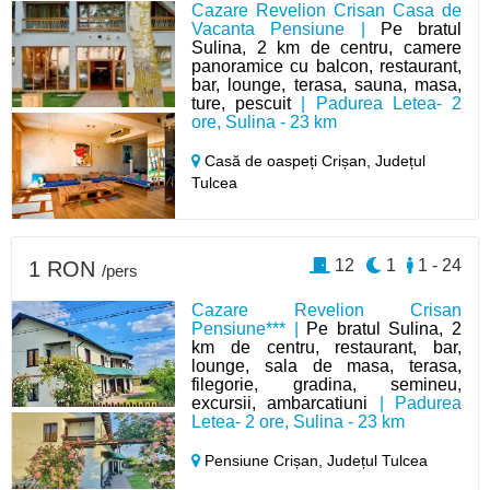
Cazare Revelion Crisan Casa de
Vacanta Pensiune |
Pe bratul
Sulina, 2 km de centru, camere
panoramice cu balcon, restaurant,
bar, lounge, terasa, sauna, masa,
ture, pescuit
| Padurea Letea- 2
ore, Sulina - 23 km
Casă de oaspeți Crișan,
Județul
Tulcea
12
1
1 - 24
1 RON
/pers
Cazare Revelion Crisan
Pensiune*** |
Pe bratul Sulina, 2
km de centru, restaurant, bar,
lounge, sala de masa, terasa,
filegorie, gradina, semineu,
excursii, ambarcatiuni
| Padurea
Letea- 2 ore, Sulina - 23 km
Pensiune Crișan,
Județul Tulcea