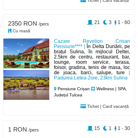
Tichet | Card vacanță
21
3
1 - 60
2350 RON
/pers
Cu masă
Cazare Revelion Crisan
Pensiune**** |
În Delta Dunării, pe
brațul Sulina, în mijlocul Deltei,
2.5km de centru, restaurant, bar,
lounge, room service, terasa,
foisor, gradina, tenis de masa, loc
de joaca, barci, salupe, ture
|
Padurea Letea-2ore, 23km Sulina
Pensiune Crișan
Wellness | SPA,
Județul Tulcea
Tichet | Card vacanță
15
1
1 - 30
1 RON
/pers