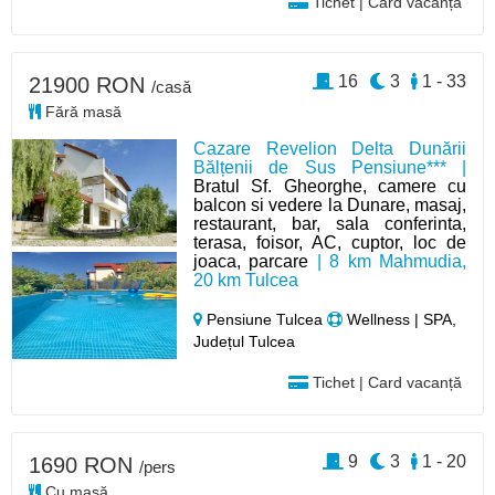
Tichet | Card vacanță
16
3
1 - 33
21900 RON
/casă
Fără masă
Cazare Revelion Delta Dunării
Bălțenii de Sus Pensiune*** |
Bratul Sf. Gheorghe, camere cu
balcon si vedere la Dunare, masaj,
restaurant, bar, sala conferinta,
terasa, foisor, AC, cuptor, loc de
joaca, parcare
| 8 km Mahmudia,
20 km Tulcea
Pensiune Tulcea
Wellness | SPA,
Județul Tulcea
Tichet | Card vacanță
9
3
1 - 20
1690 RON
/pers
Cu masă