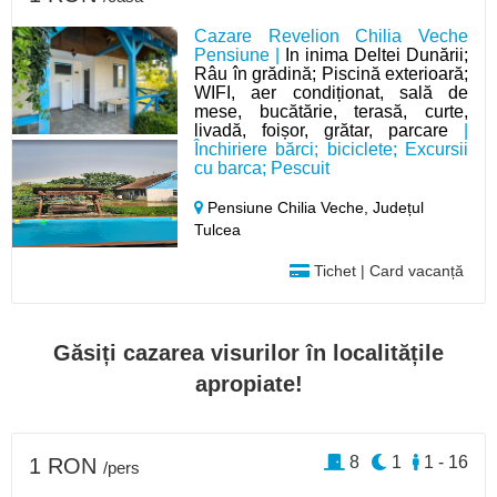
Cazare Revelion Chilia Veche
Pensiune |
In inima Deltei Dunării;
Râu în grădină; Piscină exterioară;
WIFI, aer condiționat, sală de
mese, bucătărie, terasă, curte,
livadă, foișor, grătar, parcare
|
Închiriere bărci; biciclete; Excursii
cu barca; Pescuit
Pensiune Chilia Veche,
Județul
Tulcea
Tichet | Card vacanță
Găsiți cazarea visurilor în localitățile
apropiate!
8
1
1 - 16
1 RON
/pers