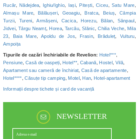
Rucăr
,
Nădejdea
,
Ighiu/Ighìo
,
Iași
,
Pitești
,
Ciceu
,
Satu Mare
,
Almașu Mare
,
Bălăușeri
,
Geoagiu
,
Bratca
,
Beiuș
,
Câmpia
Turzii
,
Tureni
,
Armășeni
,
Cacica
,
Horezu
,
Bălan
,
Sânpaul
,
Jidvei
,
Târgu Neamț
,
Horea
,
Tarcău
,
Slănic
,
Chilia Veche
,
Mila
23
,
Baia Mare
,
Apoldu de Jos
,
Frasin
,
Brăduleț
,
Vulturu
,
Ampoița
Tipurile de cazări închiriabile de Revelion:
Hotel***
,
Pensiune
,
Casă de oaspeți
,
Hotel**
,
Cabană
,
Hostel
,
Vilă
,
Apartament sau cameră de închiriat
,
Casă de apartamente
,
Hotel****
,
Căsuțe tip camping
,
Motel
,
Han
,
Hotel-apartament
Informații despre tichete și card de vacanță
NEWSLETTER