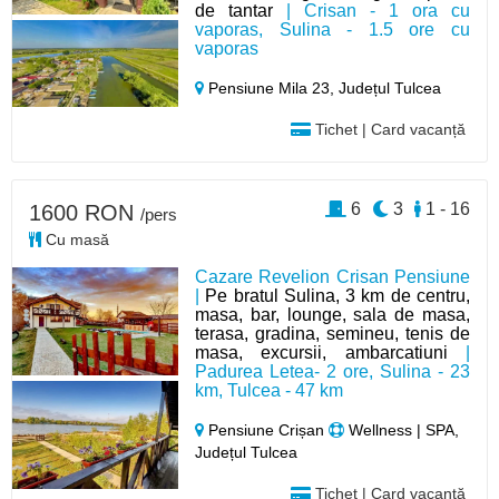
de tantar
| Crisan - 1 ora cu
vaporas, Sulina - 1.5 ore cu
vaporas
Pensiune Mila 23,
Județul Tulcea
Tichet | Card vacanță
6
3
1 - 16
1600 RON
/pers
Cu masă
Cazare Revelion Crisan Pensiune
|
Pe bratul Sulina, 3 km de centru,
masa, bar, lounge, sala de masa,
terasa, gradina, semineu, tenis de
masa, excursii, ambarcatiuni
|
Padurea Letea- 2 ore, Sulina - 23
km, Tulcea - 47 km
Pensiune Crișan
Wellness | SPA,
Județul Tulcea
Tichet | Card vacanță