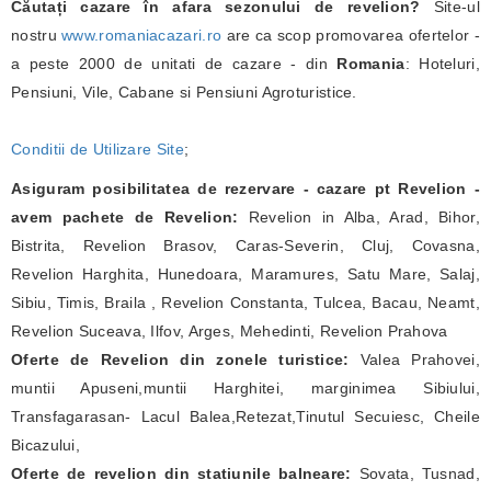
Căutați cazare în afara sezonului de revelion?
Site-ul
nostru
www.romaniacazari.ro
are ca scop promovarea ofertelor -
a peste 2000 de unitati de cazare - din
Romania
: Hoteluri,
Pensiuni, Vile, Cabane si Pensiuni Agroturistice.
Conditii de Utilizare Site
;
Asiguram posibilitatea de rezervare - cazare pt Revelion -
avem pachete de Revelion:
Revelion in Alba, Arad, Bihor,
Bistrita, Revelion Brasov, Caras-Severin, Cluj, Covasna,
Revelion Harghita, Hunedoara, Maramures, Satu Mare, Salaj,
Sibiu, Timis, Braila , Revelion Constanta, Tulcea, Bacau, Neamt,
Revelion Suceava, Ilfov, Arges, Mehedinti, Revelion Prahova
Oferte de Revelion din zonele turistice:
Valea Prahovei,
muntii Apuseni,muntii Harghitei, marginimea Sibiului,
Transfagarasan- Lacul Balea,Retezat,Tinutul Secuiesc, Cheile
Bicazului,
Oferte de revelion din statiunile balneare:
Sovata, Tusnad,