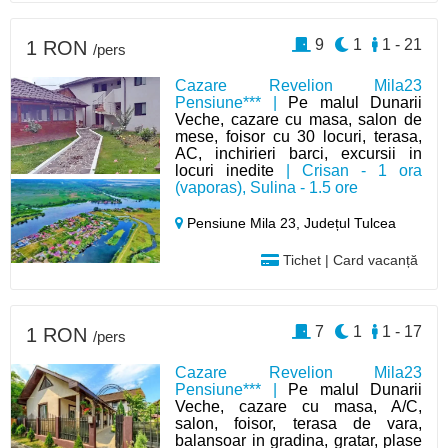
9
1
1 - 21
1 RON
/pers
Cazare Revelion Mila23
Pensiune*** |
Pe malul Dunarii
Veche, cazare cu masa, salon de
mese, foisor cu 30 locuri, terasa,
AC, inchirieri barci, excursii in
locuri inedite
| Crisan - 1 ora
(vaporas), Sulina - 1.5 ore
Pensiune Mila 23,
Județul Tulcea
Tichet | Card vacanță
7
1
1 - 17
1 RON
/pers
Cazare Revelion Mila23
Pensiune*** |
Pe malul Dunarii
Veche, cazare cu masa, A/C,
salon, foisor, terasa de vara,
balansoar in gradina, gratar, plase