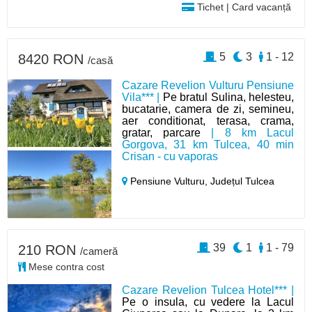
Tichet | Card vacanță
5
3
1 - 12
8420 RON
/casă
Cazare Revelion Vulturu Pensiune
Vila*** |
Pe bratul Sulina, helesteu,
bucatarie, camera de zi, semineu,
aer conditionat, terasa, crama,
gratar, parcare
| 8 km Lacul
Gorgova, 31 km Tulcea, 40 min
Crisan - cu vaporas
Pensiune Vulturu,
Județul Tulcea
39
1
1 - 79
210 RON
/cameră
Mese contra cost
Cazare Revelion Tulcea Hotel*** |
Pe o insula, cu vedere la Lacul