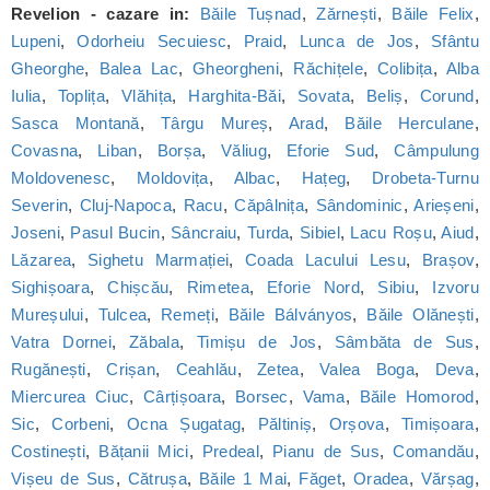
Revelion - cazare in:
Băile Tușnad
,
Zărnești
,
Băile Felix
,
Lupeni
,
Odorheiu Secuiesc
,
Praid
,
Lunca de Jos
,
Sfântu
Gheorghe
,
Balea Lac
,
Gheorgheni
,
Răchițele
,
Colibița
,
Alba
Iulia
,
Toplița
,
Vlăhița
,
Harghita-Băi
,
Sovata
,
Beliș
,
Corund
,
Sasca Montană
,
Târgu Mureș
,
Arad
,
Băile Herculane
,
Covasna
,
Liban
,
Borșa
,
Văliug
,
Eforie Sud
,
Câmpulung
Moldovenesc
,
Moldovița
,
Albac
,
Hațeg
,
Drobeta-Turnu
Severin
,
Cluj-Napoca
,
Racu
,
Căpâlnița
,
Sândominic
,
Arieșeni
,
Joseni
,
Pasul Bucin
,
Sâncraiu
,
Turda
,
Sibiel
,
Lacu Roșu
,
Aiud
,
Lăzarea
,
Sighetu Marmației
,
Coada Lacului Lesu
,
Brașov
,
Sighișoara
,
Chișcău
,
Rimetea
,
Eforie Nord
,
Sibiu
,
Izvoru
Mureșului
,
Tulcea
,
Remeți
,
Băile Bálványos
,
Băile Olănești
,
Vatra Dornei
,
Zăbala
,
Timișu de Jos
,
Sâmbăta de Sus
,
Rugănești
,
Crișan
,
Ceahlău
,
Zetea
,
Valea Boga
,
Deva
,
Miercurea Ciuc
,
Cârțișoara
,
Borsec
,
Vama
,
Băile Homorod
,
Sic
,
Corbeni
,
Ocna Șugatag
,
Păltiniș
,
Orșova
,
Timișoara
,
Costinești
,
Bățanii Mici
,
Predeal
,
Pianu de Sus
,
Comandău
,
Vișeu de Sus
,
Cătrușa
,
Băile 1 Mai
,
Făget
,
Oradea
,
Vărșag
,