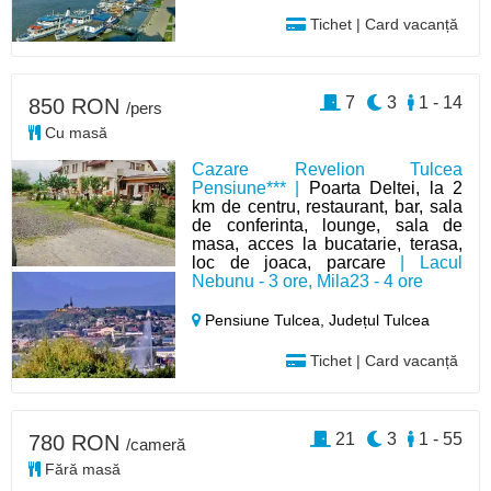
Tichet | Card vacanță
7
3
1 - 14
850 RON
/pers
Cu masă
Cazare Revelion Tulcea
Pensiune*** |
Poarta Deltei, la 2
km de centru, restaurant, bar, sala
de conferinta, lounge, sala de
masa, acces la bucatarie, terasa,
loc de joaca, parcare
| Lacul
Nebunu - 3 ore, Mila23 - 4 ore
Pensiune Tulcea,
Județul Tulcea
Tichet | Card vacanță
21
3
1 - 55
780 RON
/cameră
Fără masă