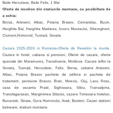
Baile Herculane, Baile Felix, 1 Mai
Oferte de revelion din statiunile montane, cu posibiltate de
a schia:
Borsa, Arieseni, Albac, Poiana Brasov, Comandau, Bucin,
Harghita Bai, Harghita Madaras, Izvoru Muresului, Gheorgheni,
Ciumani,Homorod, Tusnad, Sovata
Cazare 2025-2026 in Romania
-
Oferte de Revelion la munte
.
Cazare in hotel, cabana si pensiuni, Oferte de cazare, oferte
speciale din Maramures, Transilvania, Moldova. Cazare ieftin la
Sovata, Tusnad, Herculane, Felix, Borsa, cabane Arieseni,
Albac, Poiana Brasov pachete de odihna si pachete de
tratament, pensiune Brasov, Bran, Moeciu, Cluj, Lacu Rosu,
casa de vacanta Praid, Sighisoara, Sibiu, Transalpina,
Transfagarasan, Marginimea Sibiului, cazare Timisoara hoteluri,
Bucuresti, Sinaia, Gura Humorului, Arad, Busteni, Cazari statiuni
balneare, statiuni montane.