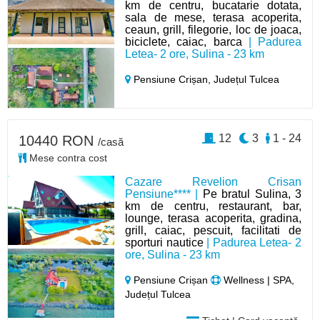
km de centru, bucatarie dotata,
sala de mese, terasa acoperita,
ceaun, grill, filegorie, loc de joaca,
biciclete, caiac, barca
| Padurea
Letea- 2 ore, Sulina - 23 km
Pensiune Crișan,
Județul Tulcea
12
3
1 - 24
10440 RON
/casă
Mese contra cost
Cazare Revelion Crisan
Pensiune**** |
Pe bratul Sulina, 3
km de centru, restaurant, bar,
lounge, terasa acoperita, gradina,
grill, caiac, pescuit, facilitati de
sporturi nautice
| Padurea Letea- 2
ore, Sulina - 23 km
Pensiune Crișan
Wellness | SPA,
Județul Tulcea