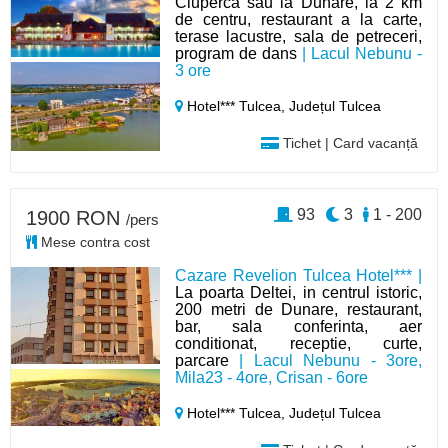
Ciuperca sau la Dunare, la 2 km
de centru, restaurant a la carte,
terase lacustre, sala de petreceri,
program de dans
| Lacul Nebunu -
3 ore
Hotel*** Tulcea,
Județul Tulcea
Tichet | Card vacanță
93
3
1 - 200
1900 RON
/pers
Mese contra cost
Cazare Revelion Tulcea Hotel*** |
La poarta Deltei, in centrul istoric,
200 metri de Dunare, restaurant,
bar, sala conferinta, aer
conditionat, receptie, curte,
parcare
| Lacul Nebunu - 3ore,
Mila23 - 4ore, Crisan - 6ore
Hotel*** Tulcea,
Județul Tulcea