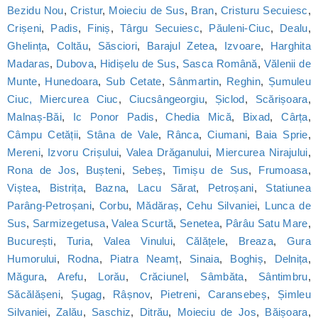
Bezidu Nou
,
Cristur
,
Moieciu de Sus
,
Bran
,
Cristuru Secuiesc
,
Crișeni
,
Padis
,
Finiș
,
Târgu Secuiesc
,
Păuleni-Ciuc
,
Dealu
,
Ghelința
,
Coltău
,
Săsciori
,
Barajul Zetea
,
Izvoare
,
Harghita
Madaras
,
Dubova
,
Hidișelu de Sus
,
Sasca Română
,
Vălenii de
Munte
,
Hunedoara
,
Sub Cetate
,
Sânmartin
,
Reghin
,
Șumuleu
Ciuc, Miercurea Ciuc
,
Ciucsângeorgiu
,
Șiclod
,
Scărișoara
,
Malnaș-Băi
,
Ic Ponor Padis
,
Chedia Mică
,
Bixad
,
Cârța
,
Câmpu Cetății
,
Stâna de Vale
,
Rânca
,
Ciumani
,
Baia Sprie
,
Mereni
,
Izvoru Crișului
,
Valea Drăganului
,
Miercurea Nirajului
,
Rona de Jos
,
Bușteni
,
Sebeș
,
Timișu de Sus
,
Frumoasa
,
Viștea
,
Bistrița
,
Bazna
,
Lacu Sărat
,
Petroșani
,
Statiunea
Parâng-Petroșani
,
Corbu
,
Mădăraș
,
Cehu Silvaniei
,
Lunca de
Sus
,
Sarmizegetusa
,
Valea Scurtă
,
Senetea
,
Pârâu Satu Mare
,
București
,
Turia
,
Valea Vinului
,
Călățele
,
Breaza
,
Gura
Humorului
,
Rodna
,
Piatra Neamț
,
Sinaia
,
Boghiș
,
Delnița
,
Măgura
,
Arefu
,
Lorău
,
Crăciunel
,
Sâmbăta
,
Sântimbru
,
Săcălășeni
,
Șugag
,
Râșnov
,
Pietreni
,
Caransebeș
,
Șimleu
Silvaniei
,
Zalău
,
Saschiz
,
Ditrău
,
Moieciu de Jos
,
Băișoara
,