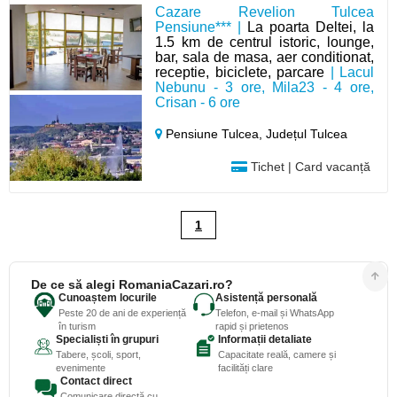
Cazare Revelion Tulcea
Pensiune*** |
La poarta Deltei, la
1.5 km de centrul istoric, lounge,
bar, sala de masa, aer conditionat,
receptie, biciclete, parcare
| Lacul
Nebunu - 3 ore, Mila23 - 4 ore,
Crisan - 6 ore
Pensiune Tulcea,
Județul Tulcea
Tichet | Card vacanță
1
De ce să alegi RomaniaCazari.ro?
Cunoaștem locurile
Asistență personală
Peste 20 de ani de experiență
Telefon, e-mail și WhatsApp
în turism
rapid și prietenos
Specialiști în grupuri
Informații detaliate
Tabere, școli, sport,
Capacitate reală, camere și
evenimente
facilități clare
Contact direct
Comunicare directă cu