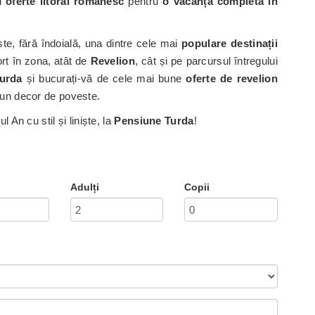
ți
oferte litoral românesc
pentru
o vacanță completă în
te, fără îndoială, una dintre cele mai
populare destinații
ort în zona, atât de
Revelion
, cât și pe parcursul întregului
Turda
și bucurați-vă de cele mai bune
oferte de revelion
r-un decor de poveste.
 An cu stil și liniște, la
Pensiune Turda
!
Adulți
Copii