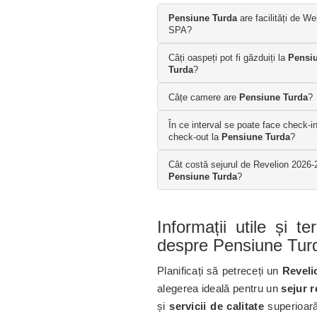
Pensiune Turda
are facilități de We
SPA?
Câți oaspeți pot fi găzduiți la
Pensi
Turda
?
Câțe camere are
Pensiune Turda
?
În ce interval se poate face check-in
check-out la
Pensiune Turda
?
Cât costă sejurul de Revelion 2026-
Pensiune Turda
?
Informații utile și t
despre Pensiune Tur
Planificați să petreceți un
Reveli
alegerea ideală pentru un
sejur r
și
servicii de calitate
superioară