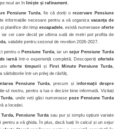
epe noul an în
liniște și rafinament
.
are Pensiune Turda
, fie că doriți o
rezervare Pensiune
oate informațiile necesare pentru a vă organiza
vacanța de
și planifice din timp
escapadele
, există numeroase
oferte
, iar cei care decid pe ultima sută de metri pot profita de
rda
, valabile pentru sezonul de revelion 2026-2027.
t pentru o
Pensiune Turda
, iar un
sejur Pensiune Turda
 de iarnă
într-o experiență completă. Descoperiți
ofertele
lusiv
oferte timpurii
și
First Minute Pensiune Turda
,
sărbătorile într-un prilej de răsfăț.
ntarea Pensiune Turda
, precum și
informații despre
te-ul nostru, pentru a lua o decizie bine informată. Vizitați
 Turda
, unde veți găsi numeroase
poze Pensiune Turda
ă a locației.
n Turda, Pensiune Turda
sau pur și simplu opțiuni variate
 pentru a vă ghida. În plus, dacă luați în calcul și un sejur