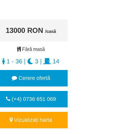
13000 RON
/casă
Fără masă
1 - 36
|
3
|
14
Cerere ofertă
(+4) 0736 651 069
Vizualizați harta