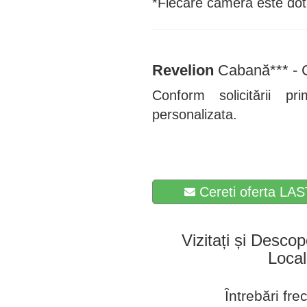
*Fiecare cameră este dota
Revelion
Cabană*** - C
Conform solicitării p
personalizata.
Cereti oferta LAS
Vizitați și Descop
Local
Întrebări fr