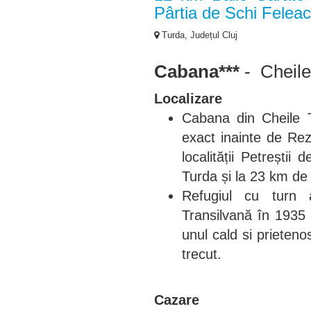
Pârtia de Schi Felea
Turda, Județul Cluj
Cabana***
- Cheile
Localizare
Cabana din Cheile Tu
exact inainte de Rez
localității Petrești
Turda și la 23 km de
Refugiul cu turn 
Transilvană în 1935 ș
unul cald si prieteno
trecut.
Cazare