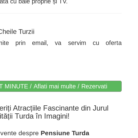
tă cu baie proprie și TV.
heile Turzii
rimite prin email, va servim cu oferta
T MINUTE / Aflati mai multe / Rezervati
eriți Atracțiile Fascinante din Jurul
ității Turda în Imagini!
ecvente despre
Pensiune Turda