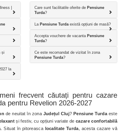
llness |
Care sunt facilitatile oferite de
Pensiune
Turda
?
une
La
Pensiune Turda
există opțiuni de masă?
Accepta vouchere de vacanta
Pensiune
Turda
?
 și
Ce este recomandat de vizitat în zona
Pensiune Turda
?
2027 la
ermeni frecvent căutați pentru cazare
da pentru Revelion 2026-2027
on
de neuitat în zona
Județul Cluj
?
Pensiune Turda
este
elaxant
și festiv, cu opțiuni variate de
cazare confortabilă
. Situat în pitoreasca
localitate Turda
, acesta cazare vă