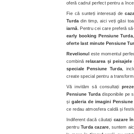
oferă cadrul perfect pentru a înc
Fie că sunteți interesați de
caz
Turda
din timp, aici veți găsi t
iarnă
. Pentru cei care preferă să-
early booking Pensiune Turda
oferte last minute Pensiune Tu
Revelionul
este momentul perfec
combină
relaxarea și peisajele
speciale Pensiune Turda
, inc
create special pentru a transforma 
Vă invităm să consultați
preze
Pensiune Turda
disponibile pe si
și
galeria de imagini Pensiune
ce redau atmosfera caldă și festiv
Indiferent dacă căutați
cazare î
pentru
Turda cazare
, suntem aici