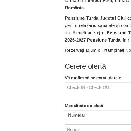
la mare în
timpul verii
, nu rata
România
.
Pensiune Turda
Județul Cluj
es
pentru relaxare, sănătate și conf
an. Alegeți un
sejur Pensiune 
2026-2027 Pensiune Turda
, înt
Rezervați acum și întâmpinați Noul
Cerere ofertă
Vă rugăm să selectați datele
Modalitate de plată