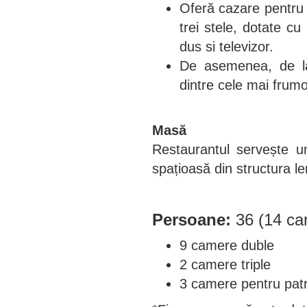
Oferă cazare pentru
trei stele, dotate cu
dus si televizor.
De asemenea, de la
dintre cele mai fru
Masă
Restaurantul servește u
spațioasă din structura l
Persoane:
36 (14 ca
9 camere duble
2 camere triple
3 camere pentru pat