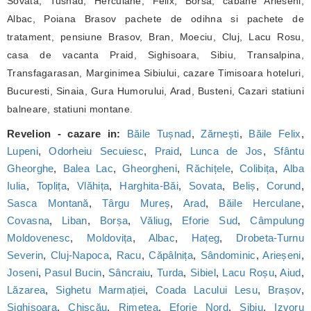
Sovata, Tusnad, Herculane, Felix, Borsa, cabane Arieseni,
Albac, Poiana Brasov pachete de odihna si pachete de
tratament, pensiune Brasov, Bran, Moeciu, Cluj, Lacu Rosu,
casa de vacanta Praid, Sighisoara, Sibiu, Transalpina,
Transfagarasan, Marginimea Sibiului, cazare Timisoara hoteluri,
Bucuresti, Sinaia, Gura Humorului, Arad, Busteni, Cazari statiuni
balneare, statiuni montane.
Revelion - cazare in:
Băile Tușnad
,
Zărnești
,
Băile Felix
,
Lupeni
,
Odorheiu Secuiesc
,
Praid
,
Lunca de Jos
,
Sfântu
Gheorghe
,
Balea Lac
,
Gheorgheni
,
Răchițele
,
Colibița
,
Alba
Iulia
,
Toplița
,
Vlăhița
,
Harghita-Băi
,
Sovata
,
Beliș
,
Corund
,
Sasca Montană
,
Târgu Mureș
,
Arad
,
Băile Herculane
,
Covasna
,
Liban
,
Borșa
,
Văliug
,
Eforie Sud
,
Câmpulung
Moldovenesc
,
Moldovița
,
Albac
,
Hațeg
,
Drobeta-Turnu
Severin
,
Cluj-Napoca
,
Racu
,
Căpâlnița
,
Sândominic
,
Arieșeni
,
Joseni
,
Pasul Bucin
,
Sâncraiu
,
Turda
,
Sibiel
,
Lacu Roșu
,
Aiud
,
Lăzarea
,
Sighetu Marmației
,
Coada Lacului Lesu
,
Brașov
,
Sighișoara
,
Chișcău
,
Rimetea
,
Eforie Nord
,
Sibiu
,
Izvoru