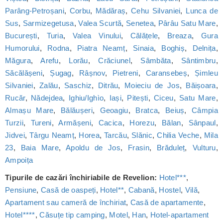
Parâng-Petroșani
,
Corbu
,
Mădăraș
,
Cehu Silvaniei
,
Lunca de
Sus
,
Sarmizegetusa
,
Valea Scurtă
,
Senetea
,
Pârâu Satu Mare
,
București
,
Turia
,
Valea Vinului
,
Călățele
,
Breaza
,
Gura
Humorului
,
Rodna
,
Piatra Neamț
,
Sinaia
,
Boghiș
,
Delnița
,
Măgura
,
Arefu
,
Lorău
,
Crăciunel
,
Sâmbăta
,
Sântimbru
,
Săcălășeni
,
Șugag
,
Râșnov
,
Pietreni
,
Caransebeș
,
Șimleu
Silvaniei
,
Zalău
,
Saschiz
,
Ditrău
,
Moieciu de Jos
,
Băișoara
,
Rucăr
,
Nădejdea
,
Ighiu/Ighìo
,
Iași
,
Pitești
,
Ciceu
,
Satu Mare
,
Almașu Mare
,
Bălăușeri
,
Geoagiu
,
Bratca
,
Beiuș
,
Câmpia
Turzii
,
Tureni
,
Armășeni
,
Cacica
,
Horezu
,
Bălan
,
Sânpaul
,
Jidvei
,
Târgu Neamț
,
Horea
,
Tarcău
,
Slănic
,
Chilia Veche
,
Mila
23
,
Baia Mare
,
Apoldu de Jos
,
Frasin
,
Brăduleț
,
Vulturu
,
Ampoița
Tipurile de cazări închiriabile de Revelion:
Hotel***
,
Pensiune
,
Casă de oaspeți
,
Hotel**
,
Cabană
,
Hostel
,
Vilă
,
Apartament sau cameră de închiriat
,
Casă de apartamente
,
Hotel****
,
Căsuțe tip camping
,
Motel
,
Han
,
Hotel-apartament