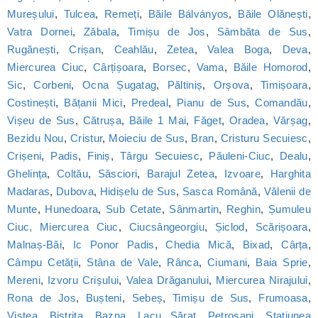
Mureșului
,
Tulcea
,
Remeți
,
Băile Bálványos
,
Băile Olănești
,
Vatra Dornei
,
Zăbala
,
Timișu de Jos
,
Sâmbăta de Sus
,
Rugănești
,
Crișan
,
Ceahlău
,
Zetea
,
Valea Boga
,
Deva
,
Miercurea Ciuc
,
Cârțișoara
,
Borsec
,
Vama
,
Băile Homorod
,
Sic
,
Corbeni
,
Ocna Șugatag
,
Păltiniș
,
Orșova
,
Timișoara
,
Costinești
,
Bățanii Mici
,
Predeal
,
Pianu de Sus
,
Comandău
,
Vișeu de Sus
,
Cătrușa
,
Băile 1 Mai
,
Făget
,
Oradea
,
Vărșag
,
Bezidu Nou
,
Cristur
,
Moieciu de Sus
,
Bran
,
Cristuru Secuiesc
,
Crișeni
,
Padis
,
Finiș
,
Târgu Secuiesc
,
Păuleni-Ciuc
,
Dealu
,
Ghelința
,
Coltău
,
Săsciori
,
Barajul Zetea
,
Izvoare
,
Harghita
Madaras
,
Dubova
,
Hidișelu de Sus
,
Sasca Română
,
Vălenii de
Munte
,
Hunedoara
,
Sub Cetate
,
Sânmartin
,
Reghin
,
Șumuleu
Ciuc, Miercurea Ciuc
,
Ciucsângeorgiu
,
Șiclod
,
Scărișoara
,
Malnaș-Băi
,
Ic Ponor Padis
,
Chedia Mică
,
Bixad
,
Cârța
,
Câmpu Cetății
,
Stâna de Vale
,
Rânca
,
Ciumani
,
Baia Sprie
,
Mereni
,
Izvoru Crișului
,
Valea Drăganului
,
Miercurea Nirajului
,
Rona de Jos
,
Bușteni
,
Sebeș
,
Timișu de Sus
,
Frumoasa
,
Viștea
,
Bistrița
,
Bazna
,
Lacu Sărat
,
Petroșani
,
Statiunea