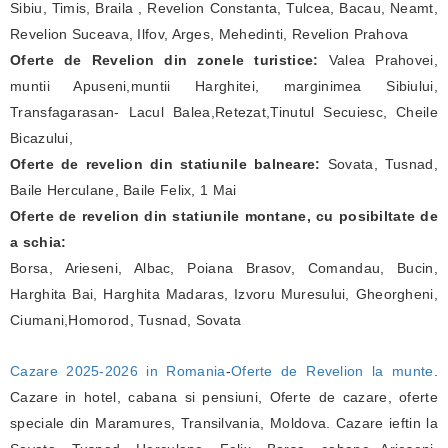
Sibiu, Timis, Braila , Revelion Constanta, Tulcea, Bacau, Neamt,
Revelion Suceava, Ilfov, Arges, Mehedinti, Revelion Prahova
Oferte de Revelion din zonele turistice:
Valea Prahovei,
muntii Apuseni,muntii Harghitei, marginimea Sibiului,
Transfagarasan- Lacul Balea,Retezat,Tinutul Secuiesc, Cheile
Bicazului,
Oferte de revelion din statiunile balneare:
Sovata, Tusnad,
Baile Herculane, Baile Felix, 1 Mai
Oferte de revelion din statiunile montane, cu posibiltate de
a schia:
Borsa, Arieseni, Albac, Poiana Brasov, Comandau, Bucin,
Harghita Bai, Harghita Madaras, Izvoru Muresului, Gheorgheni,
Ciumani,Homorod, Tusnad, Sovata
Cazare 2025-2026 in Romania
-
Oferte de Revelion la munte
.
Cazare in hotel, cabana si pensiuni, Oferte de cazare, oferte
speciale din Maramures, Transilvania, Moldova. Cazare ieftin la