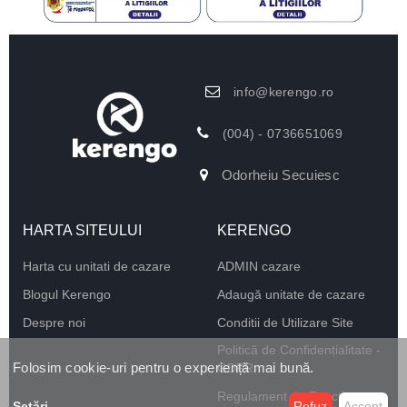
info@kerengo.ro
(004) - 0736651069
Odorheiu Secuiesc
HARTA SITEULUI
KERENGO
Harta cu unitati de cazare
ADMIN cazare
Blogul Kerengo
Adaugă unitate de cazare
Despre noi
Conditii de Utilizare Site
Politică de Confidențialitate -
Folosim cookie-uri pentru o experiență mai bună.
GDPR
Regulament de Funcționare
Setări
...
Refuz
Accept