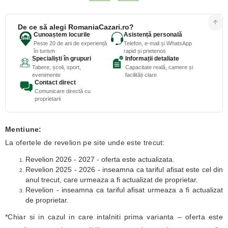
De ce să alegi RomaniaCazari.ro?
Cunoaștem locurile
Asistență personală
Peste 20 de ani de experiență
Telefon, e-mail și WhatsApp
în turism
rapid și prietenos
Specialiști în grupuri
Informații detaliate
Tabere, școli, sport,
Capacitate reală, camere și
evenimente
facilități clare
Contact direct
Comunicare directă cu
proprietarii
Mentiune:
La ofertele de revelion pe site unde este trecut:
Revelion 2026 - 2027 - oferta este actualizata.
Revelion 2025 - 2026 - inseamna ca tariful afisat este cel din
anul trecut, care urmeaza a fi actualizat de proprietar.
Revelion - inseamna ca tariful afisat urmeaza a fi actualizat
de proprietar.
*Chiar si in cazul in care intalniti prima varianta – oferta este