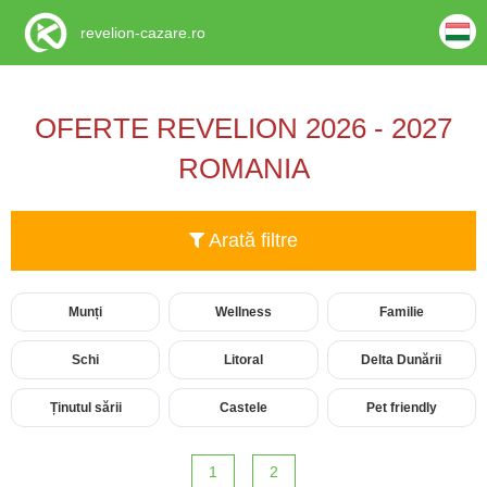
revelion-cazare.ro
OFERTE REVELION 2026 - 2027
ROMANIA
Arată filtre
Munți
Wellness
Familie
Schi
Litoral
Delta Dunării
Ținutul sării
Castele
Pet friendly
1
2