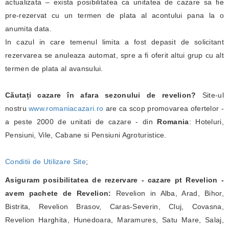
actualizata – exista posibilitatea ca unitatea de cazare sa fie
pre-rezervat cu un termen de plata al acontului pana la o
anumita data.
In cazul in care temenul limita a fost depasit de solicitant
rezervarea se anuleaza automat, spre a fi oferit altui grup cu alt
termen de plata al avansului.
Căutați cazare în afara sezonului de revelion?
Site-ul
nostru
www.romaniacazari.ro
are ca scop promovarea ofertelor -
a peste 2000 de unitati de cazare - din
Romania
: Hoteluri,
Pensiuni, Vile, Cabane si Pensiuni Agroturistice.
Conditii de Utilizare Site
;
Asiguram posibilitatea de rezervare - cazare pt Revelion -
avem pachete de Revelion:
Revelion in Alba, Arad, Bihor,
Bistrita, Revelion Brasov, Caras-Severin, Cluj, Covasna,
Revelion Harghita, Hunedoara, Maramures, Satu Mare, Salaj,