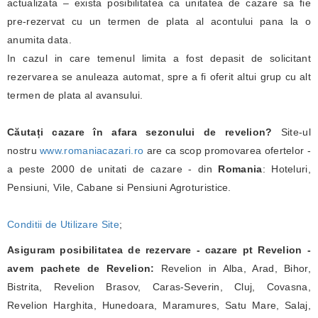
actualizata – exista posibilitatea ca unitatea de cazare sa fie
pre-rezervat cu un termen de plata al acontului pana la o
anumita data.
In cazul in care temenul limita a fost depasit de solicitant
rezervarea se anuleaza automat, spre a fi oferit altui grup cu alt
termen de plata al avansului.
Căutați cazare în afara sezonului de revelion?
Site-ul
nostru
www.romaniacazari.ro
are ca scop promovarea ofertelor -
a peste 2000 de unitati de cazare - din
Romania
: Hoteluri,
Pensiuni, Vile, Cabane si Pensiuni Agroturistice.
Conditii de Utilizare Site
;
Asiguram posibilitatea de rezervare - cazare pt Revelion -
avem pachete de Revelion:
Revelion in Alba, Arad, Bihor,
Bistrita, Revelion Brasov, Caras-Severin, Cluj, Covasna,
Revelion Harghita, Hunedoara, Maramures, Satu Mare, Salaj,