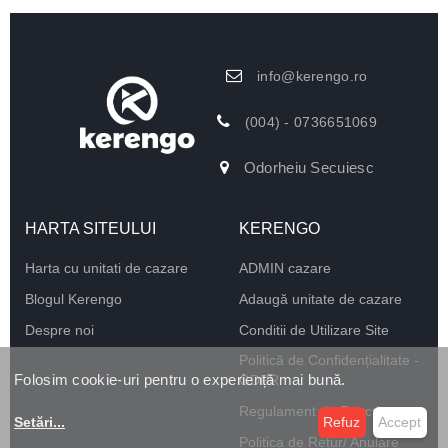
info@kerengo.ro
(004) - 0736651069
Odorheiu Secuiesc
HARTA SITEULUI
KERENGO
Harta cu unitati de cazare
ADMIN cazare
Blogul Kerengo
Adaugă unitate de cazare
Despre noi
Conditii de Utilizare Site
Politică de Confidențialitate -
Folosim cookie-uri pentru o experiență mai bună.
GDPR
Regulament de Funcționare
Setări
...
Refuz
Accept
Politica de Retur/ Anulare