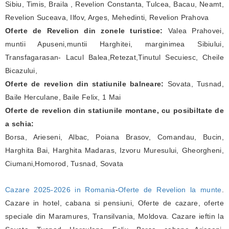
Sibiu, Timis, Braila , Revelion Constanta, Tulcea, Bacau, Neamt,
Revelion Suceava, Ilfov, Arges, Mehedinti, Revelion Prahova
Oferte de Revelion din zonele turistice:
Valea Prahovei,
muntii Apuseni,muntii Harghitei, marginimea Sibiului,
Transfagarasan- Lacul Balea,Retezat,Tinutul Secuiesc, Cheile
Bicazului,
Oferte de revelion din statiunile balneare:
Sovata, Tusnad,
Baile Herculane, Baile Felix, 1 Mai
Oferte de revelion din statiunile montane, cu posibiltate de
a schia:
Borsa, Arieseni, Albac, Poiana Brasov, Comandau, Bucin,
Harghita Bai, Harghita Madaras, Izvoru Muresului, Gheorgheni,
Ciumani,Homorod, Tusnad, Sovata
Cazare 2025-2026 in Romania
-
Oferte de Revelion la munte
.
Cazare in hotel, cabana si pensiuni, Oferte de cazare, oferte
speciale din Maramures, Transilvania, Moldova. Cazare ieftin la