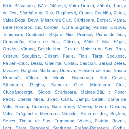
Băile Bálványos
,
Băile Olănești
,
Vatra Dornei
,
Zăbala
,
Timișu
de Jos
,
Sâmbăta de Sus
,
Rugănești
,
Crișan
,
Ceahlău
,
Zetea
,
Valea Boga
,
Deva
,
Miercurea Ciuc
,
Cârțișoara
,
Borsec
,
Vama
,
Băile Homorod
,
Sic
,
Corbeni
,
Ocna Șugatag
,
Păltiniș
,
Orșova
,
Timișoara
,
Costinești
,
Bățanii Mici
,
Predeal
,
Pianu de Sus
,
Comandău
,
Vișeu de Sus
,
Cătrușa
,
Băile 1 Mai
,
Făget
,
Oradea
,
Vărșag
,
Bezidu Nou
,
Cristur
,
Moieciu de Sus
,
Bran
,
Cristuru Secuiesc
,
Crișeni
,
Padis
,
Finiș
,
Târgu Secuiesc
,
Păuleni-Ciuc
,
Dealu
,
Ghelința
,
Coltău
,
Săsciori
,
Barajul Zetea
,
Izvoare
,
Harghita Madaras
,
Dubova
,
Hidișelu de Sus
,
Sasca
Română
,
Vălenii de Munte
,
Hunedoara
,
Sub Cetate
,
Sânmartin
,
Reghin
,
Șumuleu Ciuc, Miercurea Ciuc
,
Ciucsângeorgiu
,
Șiclod
,
Scărișoara
,
Malnaș-Băi
,
Ic Ponor
Padis
,
Chedia Mică
,
Bixad
,
Cârța
,
Câmpu Cetății
,
Stâna de
Vale
,
Rânca
,
Ciumani
,
Baia Sprie
,
Mereni
,
Izvoru Crișului
,
Valea Drăganului
,
Miercurea Nirajului
,
Rona de Jos
,
Bușteni
,
Sebeș
,
Timișu de Sus
,
Frumoasa
,
Viștea
,
Bistrița
,
Bazna
,
Lacu Sărat
,
Petroșani
,
Statiunea Parâng-Petroșani
,
Corbu
,