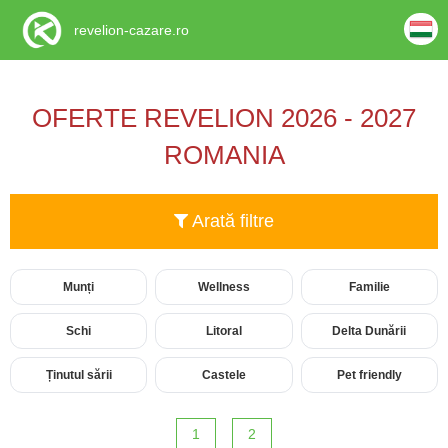
revelion-cazare.ro
OFERTE REVELION 2026 - 2027
ROMANIA
Arată filtre
Munți
Wellness
Familie
Schi
Litoral
Delta Dunării
Ținutul sării
Castele
Pet friendly
1
2