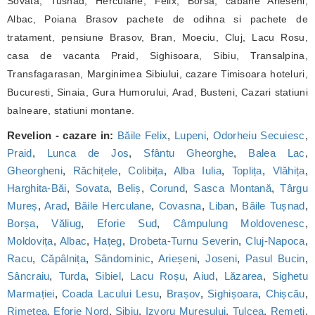
Sovata, Tusnad, Herculane, Felix, Borsa, cabane Arieseni,
Albac, Poiana Brasov pachete de odihna si pachete de
tratament, pensiune Brasov, Bran, Moeciu, Cluj, Lacu Rosu,
casa de vacanta Praid, Sighisoara, Sibiu, Transalpina,
Transfagarasan, Marginimea Sibiului, cazare Timisoara hoteluri,
Bucuresti, Sinaia, Gura Humorului, Arad, Busteni, Cazari statiuni
balneare, statiuni montane.
Revelion - cazare in:
Băile Felix
,
Lupeni
,
Odorheiu Secuiesc
,
Praid
,
Lunca de Jos
,
Sfântu Gheorghe
,
Balea Lac
,
Gheorgheni
,
Răchițele
,
Colibița
,
Alba Iulia
,
Toplița
,
Vlăhița
,
Harghita-Băi
,
Sovata
,
Beliș
,
Corund
,
Sasca Montană
,
Târgu
Mureș
,
Arad
,
Băile Herculane
,
Covasna
,
Liban
,
Băile Tușnad
,
Borșa
,
Văliug
,
Eforie Sud
,
Câmpulung Moldovenesc
,
Moldovița
,
Albac
,
Hațeg
,
Drobeta-Turnu Severin
,
Cluj-Napoca
,
Racu
,
Căpâlnița
,
Sândominic
,
Arieșeni
,
Joseni
,
Pasul Bucin
,
Sâncraiu
,
Turda
,
Sibiel
,
Lacu Roșu
,
Aiud
,
Lăzarea
,
Sighetu
Marmației
,
Coada Lacului Lesu
,
Brașov
,
Sighișoara
,
Chișcău
,
Rimetea
,
Eforie Nord
,
Sibiu
,
Izvoru Mureșului
,
Tulcea
,
Remeți
,