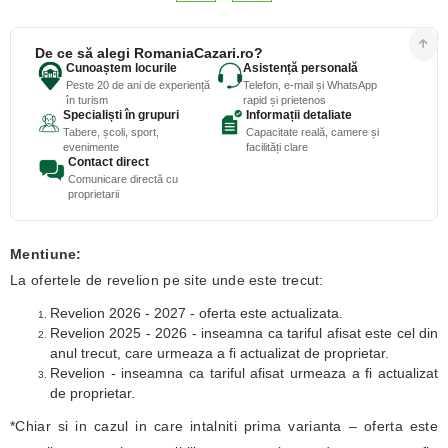
De ce să alegi RomaniaCazari.ro?
Cunoaștem locurile
Asistență personală
Peste 20 de ani de experiență
Telefon, e-mail și WhatsApp
în turism
rapid și prietenos
Specialiști în grupuri
Informații detaliate
Tabere, școli, sport,
Capacitate reală, camere și
evenimente
facilități clare
Contact direct
Comunicare directă cu
proprietarii
Mentiune:
La ofertele de revelion pe site unde este trecut:
Revelion 2026 - 2027 - oferta este actualizata.
Revelion 2025 - 2026 - inseamna ca tariful afisat este cel din
anul trecut, care urmeaza a fi actualizat de proprietar.
Revelion - inseamna ca tariful afisat urmeaza a fi actualizat
de proprietar.
*Chiar si in cazul in care intalniti prima varianta – oferta este