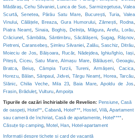
Mădăraș
,
Cehu Silvaniei
,
Lunca de Sus
,
Sarmizegetusa
,
Valea
Scurtă
,
Senetea
,
Pârâu Satu Mare
,
București
,
Turia
,
Valea
Vinului
,
Călățele
,
Breaza
,
Gura Humorului
,
Zărnești
,
Rodna
,
Piatra Neamț
,
Sinaia
,
Boghiș
,
Delnița
,
Măgura
,
Arefu
,
Lorău
,
Crăciunel
,
Sâmbăta
,
Sântimbru
,
Săcălășeni
,
Șugag
,
Râșnov
,
Pietreni
,
Caransebeș
,
Șimleu Silvaniei
,
Zalău
,
Saschiz
,
Ditrău
,
Moieciu de Jos
,
Băișoara
,
Rucăr
,
Nădejdea
,
Ighiu/Ighìo
,
Iași
,
Pitești
,
Ciceu
,
Satu Mare
,
Almașu Mare
,
Bălăușeri
,
Geoagiu
,
Bratca
,
Beiuș
,
Câmpia Turzii
,
Tureni
,
Armășeni
,
Cacica
,
Horezu
,
Bălan
,
Sânpaul
,
Jidvei
,
Târgu Neamț
,
Horea
,
Tarcău
,
Slănic
,
Chilia Veche
,
Mila 23
,
Baia Mare
,
Apoldu de Jos
,
Frasin
,
Brăduleț
,
Vulturu
,
Ampoița
Tipurile de cazări închiriabile de Revelion:
Pensiune
,
Casă
de oaspeți
,
Hotel**
,
Cabană
,
Hotel***
,
Hostel
,
Vilă
,
Apartament
sau cameră de închiriat
,
Casă de apartamente
,
Hotel****
,
Căsuțe tip camping
,
Motel
,
Han
,
Hotel-apartament
Informații despre tichete și card de vacanță