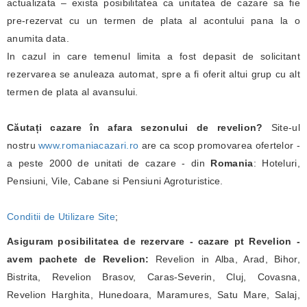
actualizata – exista posibilitatea ca unitatea de cazare sa fie
pre-rezervat cu un termen de plata al acontului pana la o
anumita data.
In cazul in care temenul limita a fost depasit de solicitant
rezervarea se anuleaza automat, spre a fi oferit altui grup cu alt
termen de plata al avansului.
Căutați cazare în afara sezonului de revelion?
Site-ul
nostru
www.romaniacazari.ro
are ca scop promovarea ofertelor -
a peste 2000 de unitati de cazare - din
Romania
: Hoteluri,
Pensiuni, Vile, Cabane si Pensiuni Agroturistice.
Conditii de Utilizare Site
;
Asiguram posibilitatea de rezervare - cazare pt Revelion -
avem pachete de Revelion:
Revelion in Alba, Arad, Bihor,
Bistrita, Revelion Brasov, Caras-Severin, Cluj, Covasna,
Revelion Harghita, Hunedoara, Maramures, Satu Mare, Salaj,