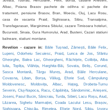
Sovata, Tusnad, Herculane, Felix, Borsa, cabane Arieseni,
Albac, Poiana Brasov pachete de odihna si pachete de
tratament, pensiune Brasov, Bran, Moeciu, Cluj, Lacu Rosu,
casa de vacanta Praid, Sighisoara, Sibiu, Transalpina,
Transfagarasan, Marginimea Sibiului, cazare Timisoara hoteluri,
Bucuresti, Sinaia, Gura Humorului, Arad, Busteni, Cazari statiuni
balneare, statiuni montane.
Revelion - cazare in:
Băile Tușnad
,
Zărnești
,
Băile Felix
,
Lupeni
,
Odorheiu Secuiesc
,
Praid
,
Lunca de Jos
,
Sfântu
Gheorghe
,
Balea Lac
,
Gheorgheni
,
Răchițele
,
Colibița
,
Alba
Iulia
,
Toplița
,
Vlăhița
,
Harghita-Băi
,
Sovata
,
Beliș
,
Corund
,
Sasca Montană
,
Târgu Mureș
,
Arad
,
Băile Herculane
,
Covasna
,
Liban
,
Borșa
,
Văliug
,
Eforie Sud
,
Câmpulung
Moldovenesc
,
Moldovița
,
Albac
,
Hațeg
,
Drobeta-Turnu
Severin
,
Cluj-Napoca
,
Racu
,
Căpâlnița
,
Sândominic
,
Arieșeni
,
Joseni
,
Pasul Bucin
,
Sâncraiu
,
Turda
,
Sibiel
,
Lacu Roșu
,
Aiud
,
Lăzarea
,
Sighetu Marmației
,
Coada Lacului Lesu
,
Brașov
,
Sighișoara
,
Chișcău
,
Rimetea
,
Eforie Nord
,
Sibiu
,
Izvoru