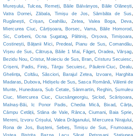
Mureșului
,
Tulcea
,
Remeți
,
Băile Bálványos
,
Băile Olănești
,
Vatra Dornei
,
Zăbala
,
Timișu de Jos
,
Sâmbăta de Sus
,
Rugănești
,
Crișan
,
Ceahlău
,
Zetea
,
Valea Boga
,
Deva
,
Miercurea Ciuc
,
Cârțișoara
,
Borsec
,
Vama
,
Băile Homorod
,
Sic
,
Corbeni
,
Ocna Șugatag
,
Păltiniș
,
Orșova
,
Timișoara
,
Costinești
,
Bățanii Mici
,
Predeal
,
Pianu de Sus
,
Comandău
,
Vișeu de Sus
,
Cătrușa
,
Băile 1 Mai
,
Făget
,
Oradea
,
Vărșag
,
Bezidu Nou
,
Cristur
,
Moieciu de Sus
,
Bran
,
Cristuru Secuiesc
,
Crișeni
,
Padis
,
Finiș
,
Târgu Secuiesc
,
Păuleni-Ciuc
,
Dealu
,
Ghelința
,
Coltău
,
Săsciori
,
Barajul Zetea
,
Izvoare
,
Harghita
Madaras
,
Dubova
,
Hidișelu de Sus
,
Sasca Română
,
Vălenii de
Munte
,
Hunedoara
,
Sub Cetate
,
Sânmartin
,
Reghin
,
Șumuleu
Ciuc, Miercurea Ciuc
,
Ciucsângeorgiu
,
Șiclod
,
Scărișoara
,
Malnaș-Băi
,
Ic Ponor Padis
,
Chedia Mică
,
Bixad
,
Cârța
,
Câmpu Cetății
,
Stâna de Vale
,
Rânca
,
Ciumani
,
Baia Sprie
,
Mereni
,
Izvoru Crișului
,
Valea Drăganului
,
Miercurea Nirajului
,
Rona de Jos
,
Bușteni
,
Sebeș
,
Timișu de Sus
,
Frumoasa
,
Viștea
,
Bistrița
,
Bazna
,
Lacu Sărat
,
Petroșani
,
Statiunea