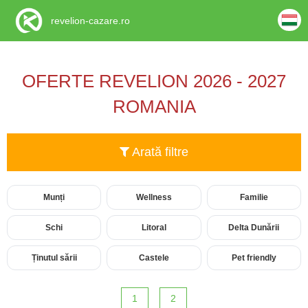
revelion-cazare.ro
OFERTE REVELION 2026 - 2027
ROMANIA
Arată filtre
Munți
Wellness
Familie
Schi
Litoral
Delta Dunării
Ținutul sării
Castele
Pet friendly
1
2