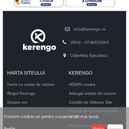
info@kerengo.ro
(004) - 0736651069
Odorheiu Secuiesc
HARTA SITEULUI
KERENGO
Harta cu unitati de cazare
ADMIN cazare
Blogul Kerengo
Adaugă unitate de cazare
Despre noi
Conditii de Utilizare Site
Politică de Confidențialitate -
Folosim cookie-uri pentru o experiență mai bună.
GDPR
Regulament de Funcționare
Setări
...
Refuz
Accept