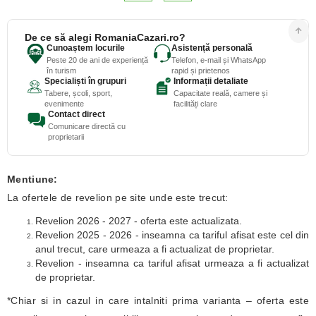
De ce să alegi RomaniaCazari.ro?
Cunoaștem locurile
Asistență personală
Peste 20 de ani de experiență
Telefon, e-mail și WhatsApp
în turism
rapid și prietenos
Specialiști în grupuri
Informații detaliate
Tabere, școli, sport,
Capacitate reală, camere și
evenimente
facilități clare
Contact direct
Comunicare directă cu
proprietarii
Mentiune:
La ofertele de revelion pe site unde este trecut:
Revelion 2026 - 2027 - oferta este actualizata.
Revelion 2025 - 2026 - inseamna ca tariful afisat este cel din
anul trecut, care urmeaza a fi actualizat de proprietar.
Revelion - inseamna ca tariful afisat urmeaza a fi actualizat
de proprietar.
*Chiar si in cazul in care intalniti prima varianta – oferta este