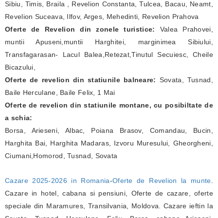
Sibiu, Timis, Braila , Revelion Constanta, Tulcea, Bacau, Neamt,
Revelion Suceava, Ilfov, Arges, Mehedinti, Revelion Prahova
Oferte de Revelion din zonele turistice:
Valea Prahovei,
muntii Apuseni,muntii Harghitei, marginimea Sibiului,
Transfagarasan- Lacul Balea,Retezat,Tinutul Secuiesc, Cheile
Bicazului,
Oferte de revelion din statiunile balneare:
Sovata, Tusnad,
Baile Herculane, Baile Felix, 1 Mai
Oferte de revelion din statiunile montane, cu posibiltate de
a schia:
Borsa, Arieseni, Albac, Poiana Brasov, Comandau, Bucin,
Harghita Bai, Harghita Madaras, Izvoru Muresului, Gheorgheni,
Ciumani,Homorod, Tusnad, Sovata
Cazare 2025-2026 in Romania
-
Oferte de Revelion la munte
.
Cazare in hotel, cabana si pensiuni, Oferte de cazare, oferte
speciale din Maramures, Transilvania, Moldova. Cazare ieftin la