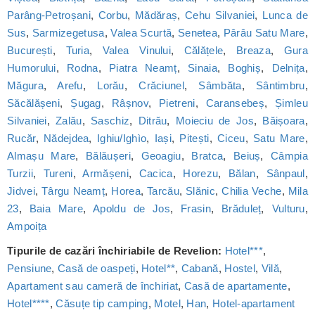
Parâng-Petroșani
,
Corbu
,
Mădăraș
,
Cehu Silvaniei
,
Lunca de
Sus
,
Sarmizegetusa
,
Valea Scurtă
,
Senetea
,
Pârâu Satu Mare
,
București
,
Turia
,
Valea Vinului
,
Călățele
,
Breaza
,
Gura
Humorului
,
Rodna
,
Piatra Neamț
,
Sinaia
,
Boghiș
,
Delnița
,
Măgura
,
Arefu
,
Lorău
,
Crăciunel
,
Sâmbăta
,
Sântimbru
,
Săcălășeni
,
Șugag
,
Râșnov
,
Pietreni
,
Caransebeș
,
Șimleu
Silvaniei
,
Zalău
,
Saschiz
,
Ditrău
,
Moieciu de Jos
,
Băișoara
,
Rucăr
,
Nădejdea
,
Ighiu/Ighìo
,
Iași
,
Pitești
,
Ciceu
,
Satu Mare
,
Almașu Mare
,
Bălăușeri
,
Geoagiu
,
Bratca
,
Beiuș
,
Câmpia
Turzii
,
Tureni
,
Armășeni
,
Cacica
,
Horezu
,
Bălan
,
Sânpaul
,
Jidvei
,
Târgu Neamț
,
Horea
,
Tarcău
,
Slănic
,
Chilia Veche
,
Mila
23
,
Baia Mare
,
Apoldu de Jos
,
Frasin
,
Brăduleț
,
Vulturu
,
Ampoița
Tipurile de cazări închiriabile de Revelion:
Hotel***
,
Pensiune
,
Casă de oaspeți
,
Hotel**
,
Cabană
,
Hostel
,
Vilă
,
Apartament sau cameră de închiriat
,
Casă de apartamente
,
Hotel****
,
Căsuțe tip camping
,
Motel
,
Han
,
Hotel-apartament