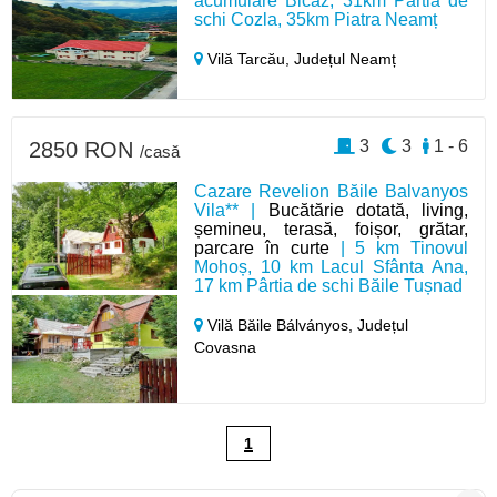
acumulare Bicaz, 31km Pârtia de
schi Cozla, 35km Piatra Neamț
Vilă Tarcău,
Județul Neamț
3
3
1 - 6
2850 RON
/casă
Cazare Revelion Băile Balvanyos
Vila** |
Bucătărie dotată, living,
șemineu, terasă, foișor, grătar,
parcare în curte
| 5 km Tinovul
Mohoș, 10 km Lacul Sfânta Ana,
17 km Pârtia de schi Băile Tușnad
Vilă Băile Bálványos,
Județul
Covasna
1