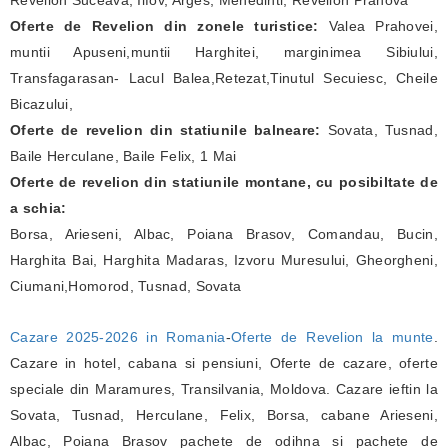
Oferte de Revelion din zonele turistice:
Valea Prahovei,
muntii Apuseni,muntii Harghitei, marginimea Sibiului,
Transfagarasan- Lacul Balea,Retezat,Tinutul Secuiesc, Cheile
Bicazului,
Oferte de revelion din statiunile balneare:
Sovata, Tusnad,
Baile Herculane, Baile Felix, 1 Mai
Oferte de revelion din statiunile montane, cu posibiltate de
a schia:
Borsa, Arieseni, Albac, Poiana Brasov, Comandau, Bucin,
Harghita Bai, Harghita Madaras, Izvoru Muresului, Gheorgheni,
Ciumani,Homorod, Tusnad, Sovata
Cazare 2025-2026 in Romania
-
Oferte de Revelion la munte
.
Cazare in hotel, cabana si pensiuni, Oferte de cazare, oferte
speciale din Maramures, Transilvania, Moldova. Cazare ieftin la
Sovata, Tusnad, Herculane, Felix, Borsa, cabane Arieseni,
Albac, Poiana Brasov pachete de odihna si pachete de