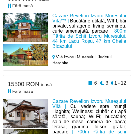
Fără masă
Cazare Revelion Izvoru Mureșului
Vila*** |
Bucătărie utilată, WIFI, băi
private, sufragerie, living, șemineu,
curte amenajată, parcare
| 800m
Pârtia de Schii Izvoru Mureșului,
44 km Lacu Roșu, 47 km Cheile
Bicazului
Vilă Izvoru Mureșului,
Județul
Harghita
6
3
1 - 12
15500 RON
/casă
Fără masă
Cazare Revelion Izvoru Mureșului
Vilă |
Cu vedere spre munții
Haghita; Wellness: ciubăr cu apă
sărată, saună; Wi-Fi; bucătărie;
sală de mese; cameră de joacă;
terasă; grădină; foișor; grătar;
parcare
| 700m Pârtia de schi