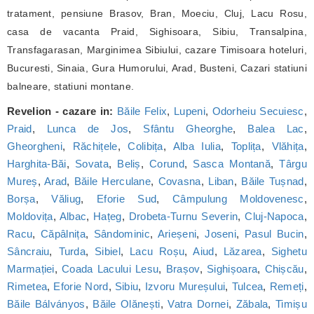
tratament, pensiune Brasov, Bran, Moeciu, Cluj, Lacu Rosu,
casa de vacanta Praid, Sighisoara, Sibiu, Transalpina,
Transfagarasan, Marginimea Sibiului, cazare Timisoara hoteluri,
Bucuresti, Sinaia, Gura Humorului, Arad, Busteni, Cazari statiuni
balneare, statiuni montane.
Revelion - cazare in:
Băile Felix
,
Lupeni
,
Odorheiu Secuiesc
,
Praid
,
Lunca de Jos
,
Sfântu Gheorghe
,
Balea Lac
,
Gheorgheni
,
Răchițele
,
Colibița
,
Alba Iulia
,
Toplița
,
Vlăhița
,
Harghita-Băi
,
Sovata
,
Beliș
,
Corund
,
Sasca Montană
,
Târgu
Mureș
,
Arad
,
Băile Herculane
,
Covasna
,
Liban
,
Băile Tușnad
,
Borșa
,
Văliug
,
Eforie Sud
,
Câmpulung Moldovenesc
,
Moldovița
,
Albac
,
Hațeg
,
Drobeta-Turnu Severin
,
Cluj-Napoca
,
Racu
,
Căpâlnița
,
Sândominic
,
Arieșeni
,
Joseni
,
Pasul Bucin
,
Sâncraiu
,
Turda
,
Sibiel
,
Lacu Roșu
,
Aiud
,
Lăzarea
,
Sighetu
Marmației
,
Coada Lacului Lesu
,
Brașov
,
Sighișoara
,
Chișcău
,
Rimetea
,
Eforie Nord
,
Sibiu
,
Izvoru Mureșului
,
Tulcea
,
Remeți
,
Băile Bálványos
,
Băile Olănești
,
Vatra Dornei
,
Zăbala
,
Timișu