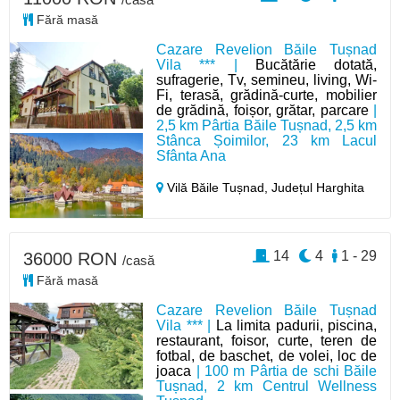
Fără masă
Cazare Revelion Băile Tușnad
Vila *** |
Bucătărie dotată,
sufragerie, Tv, semineu, living, Wi-
Fi, terasă, grădină-curte, mobilier
de grădină, foișor, grătar, parcare
|
2,5 km Pârtia Băile Tușnad, 2,5 km
Stânca Șoimilor, 23 km Lacul
Sfânta Ana
Vilă Băile Tușnad,
Județul Harghita
14
4
1 - 29
36000 RON
/casă
Fără masă
Cazare Revelion Băile Tușnad
Vila *** |
La limita padurii, piscina,
restaurant, foisor, curte, teren de
fotbal, de baschet, de volei, loc de
joaca
| 100 m Pârtia de schi Băile
Tușnad, 2 km Centrul Wellness