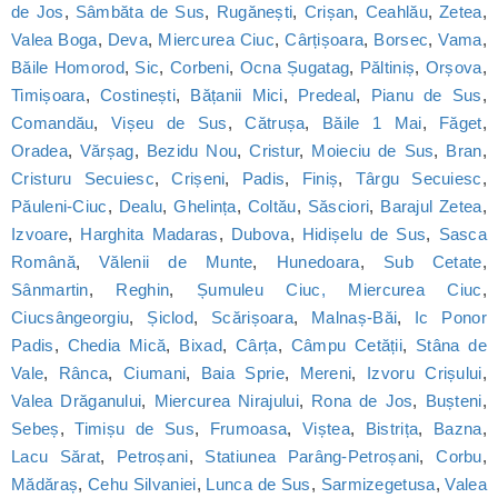
de Jos
,
Sâmbăta de Sus
,
Rugănești
,
Crișan
,
Ceahlău
,
Zetea
,
Valea Boga
,
Deva
,
Miercurea Ciuc
,
Cârțișoara
,
Borsec
,
Vama
,
Băile Homorod
,
Sic
,
Corbeni
,
Ocna Șugatag
,
Păltiniș
,
Orșova
,
Timișoara
,
Costinești
,
Bățanii Mici
,
Predeal
,
Pianu de Sus
,
Comandău
,
Vișeu de Sus
,
Cătrușa
,
Băile 1 Mai
,
Făget
,
Oradea
,
Vărșag
,
Bezidu Nou
,
Cristur
,
Moieciu de Sus
,
Bran
,
Cristuru Secuiesc
,
Crișeni
,
Padis
,
Finiș
,
Târgu Secuiesc
,
Păuleni-Ciuc
,
Dealu
,
Ghelința
,
Coltău
,
Săsciori
,
Barajul Zetea
,
Izvoare
,
Harghita Madaras
,
Dubova
,
Hidișelu de Sus
,
Sasca
Română
,
Vălenii de Munte
,
Hunedoara
,
Sub Cetate
,
Sânmartin
,
Reghin
,
Șumuleu Ciuc, Miercurea Ciuc
,
Ciucsângeorgiu
,
Șiclod
,
Scărișoara
,
Malnaș-Băi
,
Ic Ponor
Padis
,
Chedia Mică
,
Bixad
,
Cârța
,
Câmpu Cetății
,
Stâna de
Vale
,
Rânca
,
Ciumani
,
Baia Sprie
,
Mereni
,
Izvoru Crișului
,
Valea Drăganului
,
Miercurea Nirajului
,
Rona de Jos
,
Bușteni
,
Sebeș
,
Timișu de Sus
,
Frumoasa
,
Viștea
,
Bistrița
,
Bazna
,
Lacu Sărat
,
Petroșani
,
Statiunea Parâng-Petroșani
,
Corbu
,
Mădăraș
,
Cehu Silvaniei
,
Lunca de Sus
,
Sarmizegetusa
,
Valea