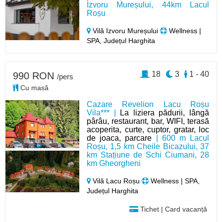
Izvoru Mureșului, 44km Lacul
Roșu
Vilă Izvoru Mureșului
Wellness |
SPA, Județul Harghita
18
3
1 - 40
990 RON
/pers
Cu masă
Cazare Revelion Lacu Roșu
Vila*** |
La liziera pădurii, lângă
pârâu, restaurant, bar, WIFI, terasă
acoperita, curte, cuptor, gratar, loc
de joaca, parcare
| 600 m Lacul
Roșu, 1,5 km Cheile Bicazului, 37
km Stațiune de Schi Ciumani, 28
km Gheorgheni
Vilă Lacu Roșu
Wellness | SPA,
Județul Harghita
Tichet | Card vacanță