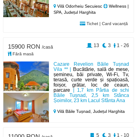
Vilă Odorheiu Secuiesc
Wellness |
SPA, Județul Harghita
Tichet | Card vacanță
13
3
1 - 26
15900 RON
/casă
Fără masă
Cazare Revelion Băile Tușnad
Vila ** |
Bucătărie, sală de mese,
șemineu, băi private, Wi-Fi, Tv,
terasă, curte verde și spațioasă,
foișor, grătar, loc de ceaun,
parcare
| 1,7 km Pârtia de schi
Băile Tușnad, 2,5 km Stânca
Șoimilor, 23 km Lacul Sfânta Ana
Vilă Băile Tușnad,
Județul Harghita
5
3
1 - 10
11000 RON
/casă