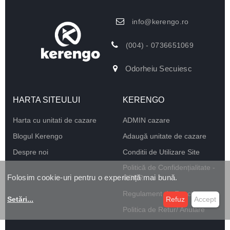
info@kerengo.ro
(004) - 0736651069
Odorheiu Secuiesc
HARTA SITEULUI
KERENGO
Harta cu unitati de cazare
ADMIN cazare
Blogul Kerengo
Adaugă unitate de cazare
Despre noi
Conditii de Utilizare Site
Politică de Confidențialitate -
Folosim cookie-uri pentru o experiență mai bună.
GDPR
Regulament de Funcționare
Setări
...
Refuz
Accept
Politica de Retur/ Anulare