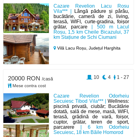
Cazare Revelion Lacu Rosu
Vila*** |
Lângă pădure și pârâu,
bucătărie, cameră de zi, living,
terasă, WIFI, curte-gradina, foișor
grătar, parcare
| 500 m Lacul
Roșu, 1,5 km Cheile Bicazului, 37
km Stațiune de Schi Ciumani
Vilă Lacu Roșu,
Județul Harghita
10
4
1 - 27
20000 RON
/casă
Mese contra cost
Cazare Revelion Odorheiu
Secuiesc Tibod Vila*** |
Wellness:
piscină privată, ciubăr; Bucătărie
dotată, sală de mese, masă, WIFI,
terasă, grădină de vară, foișor,
cuptor, grătar, teren de sport,
parcarere
| 6 km Odorheiu
Secuiesc, 18 km Băile Homorod