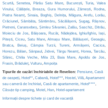
Scurtă
,
Senetea
,
Pârâu Satu Mare
,
București
,
Turia
,
Valea
Vinului
,
Călățele
,
Breaza
,
Gura Humorului
,
Zărnești
,
Rodna
,
Piatra Neamț
,
Sinaia
,
Boghiș
,
Delnița
,
Măgura
,
Arefu
,
Lorău
,
Crăciunel
,
Sâmbăta
,
Sântimbru
,
Săcălășeni
,
Șugag
,
Râșnov
,
Pietreni
,
Caransebeș
,
Șimleu Silvaniei
,
Zalău
,
Saschiz
,
Ditrău
,
Moieciu de Jos
,
Băișoara
,
Rucăr
,
Nădejdea
,
Ighiu/Ighìo
,
Iași
,
Pitești
,
Ciceu
,
Satu Mare
,
Almașu Mare
,
Bălăușeri
,
Geoagiu
,
Bratca
,
Beiuș
,
Câmpia Turzii
,
Tureni
,
Armășeni
,
Cacica
,
Horezu
,
Bălan
,
Sânpaul
,
Jidvei
,
Târgu Neamț
,
Horea
,
Tarcău
,
Slănic
,
Chilia Veche
,
Mila 23
,
Baia Mare
,
Apoldu de Jos
,
Frasin
,
Brăduleț
,
Vulturu
,
Ampoița
Tipurile de cazări închiriabile de Revelion:
Pensiune
,
Casă
de oaspeți
,
Hotel**
,
Cabană
,
Hotel***
,
Hostel
,
Vilă
,
Apartament
sau cameră de închiriat
,
Casă de apartamente
,
Hotel****
,
Căsuțe tip camping
,
Motel
,
Han
,
Hotel-apartament
Informații despre tichete și card de vacanță