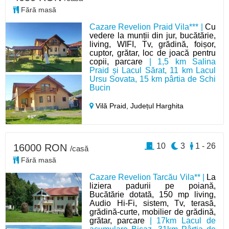
Fără masă
Cazare Revelion Praid Vila*** |
Cu
vedere la munții din jur, bucătărie,
living, WIFI, Tv, grădină, foișor,
cuptor, grătar, loc de joacă pentru
copii, parcare
| 1,5 km Salina
Praid și Lacul Sărat, 11 km Lacul
Ursu Sovata, 15 km pârtia de Schi
Bucin
Vilă Praid,
Județul Harghita
10
3
1 - 26
16000 RON
/casă
Fără masă
Cazare Revelion Tarcău Vila** |
La
liziera padurii pe poiană,
Bucătărie dotată, 150 mp living,
Audio Hi-Fi, sistem, Tv, terasă,
grădină-curte, mobilier de grădină,
grătar, parcare
| 17km Lacul de