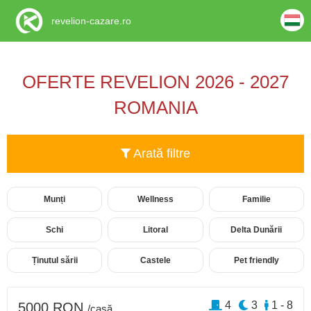
revelion-cazare.ro
OFERTE REVELION 2026 - 2027
ROMANIA
Arată filtre
Munți
Wellness
Familie
Schi
Litoral
Delta Dunării
Ținutul sării
Castele
Pet friendly
4
3
1 - 8
5000 RON
/casă