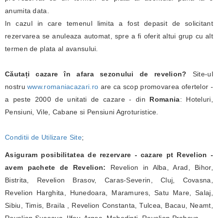
anumita data.
In cazul in care temenul limita a fost depasit de solicitant
rezervarea se anuleaza automat, spre a fi oferit altui grup cu alt
termen de plata al avansului.
Căutați cazare în afara sezonului de revelion?
Site-ul
nostru
www.romaniacazari.ro
are ca scop promovarea ofertelor -
a peste 2000 de unitati de cazare - din
Romania
: Hoteluri,
Pensiuni, Vile, Cabane si Pensiuni Agroturistice.
Conditii de Utilizare Site
;
Asiguram posibilitatea de rezervare - cazare pt Revelion -
avem pachete de Revelion:
Revelion in Alba, Arad, Bihor,
Bistrita, Revelion Brasov, Caras-Severin, Cluj, Covasna,
Revelion Harghita, Hunedoara, Maramures, Satu Mare, Salaj,
Sibiu, Timis, Braila , Revelion Constanta, Tulcea, Bacau, Neamt,
Revelion Suceava, Ilfov, Arges, Mehedinti, Revelion Prahova