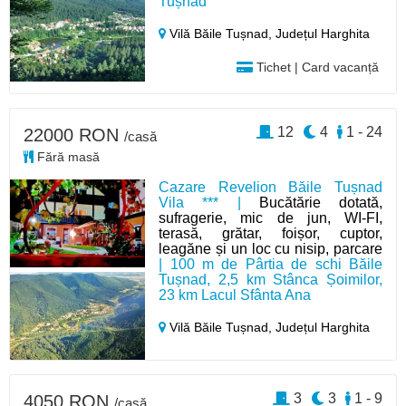
Tușnad
Vilă Băile Tușnad,
Județul Harghita
Tichet | Card vacanță
12
4
1 - 24
22000 RON
/casă
Fără masă
Cazare Revelion Băile Tușnad
Vila *** |
Bucătărie dotată,
sufragerie, mic de jun, WI-FI,
terasă, grătar, foișor, cuptor,
leagăne și un loc cu nisip, parcare
| 100 m de Pârtia de schi Băile
Tușnad, 2,5 km Stânca Șoimilor,
23 km Lacul Sfânta Ana
Vilă Băile Tușnad,
Județul Harghita
3
3
1 - 9
4050 RON
/casă