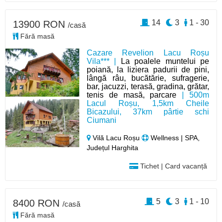
14
3
1 - 30
13900 RON
/casă
Fără masă
Cazare Revelion Lacu Roșu
Vila*** |
La poalele muntelui pe
poiană, la liziera padurii de pini,
lângă râu, bucătărie, sufragerie,
bar, jacuzzi, terasă, gradina, grătar,
tenis de masă, parcare
| 500m
Lacul Roșu, 1,5km Cheile
Bicazului, 37km pârtie schi
Ciumani
Vilă Lacu Roșu
Wellness | SPA,
Județul Harghita
Tichet | Card vacanță
5
3
1 - 10
8400 RON
/casă
Fără masă