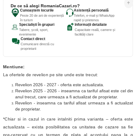
De ce să alegi RomaniaCazari.ro?
Cunoaștem locurile
Asistență personală
Peste 20 de ani de experiență
Telefon, e-mail și WhatsApp
în turism
rapid și prietenos
Specialiști în grupuri
Informații detaliate
Tabere, școli, sport,
Capacitate reală, camere și
evenimente
facilități clare
Contact direct
Comunicare directă cu
proprietarii
Mentiune:
La ofertele de revelion pe site unde este trecut:
Revelion 2026 - 2027 - oferta este actualizata.
Revelion 2025 - 2026 - inseamna ca tariful afisat este cel din
anul trecut, care urmeaza a fi actualizat de proprietar.
Revelion - inseamna ca tariful afisat urmeaza a fi actualizat
de proprietar.
*Chiar si in cazul in care intalniti prima varianta – oferta este
actualizata – exista posibilitatea ca unitatea de cazare sa fie
pre-rezervat cu un termen de plata al acontului pana la o