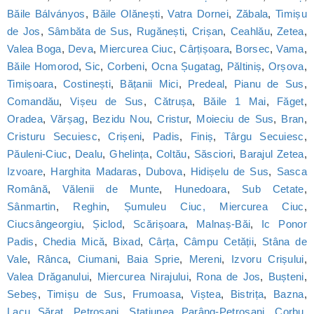
Băile Bálványos
,
Băile Olănești
,
Vatra Dornei
,
Zăbala
,
Timișu
de Jos
,
Sâmbăta de Sus
,
Rugănești
,
Crișan
,
Ceahlău
,
Zetea
,
Valea Boga
,
Deva
,
Miercurea Ciuc
,
Cârțișoara
,
Borsec
,
Vama
,
Băile Homorod
,
Sic
,
Corbeni
,
Ocna Șugatag
,
Păltiniș
,
Orșova
,
Timișoara
,
Costinești
,
Bățanii Mici
,
Predeal
,
Pianu de Sus
,
Comandău
,
Vișeu de Sus
,
Cătrușa
,
Băile 1 Mai
,
Făget
,
Oradea
,
Vărșag
,
Bezidu Nou
,
Cristur
,
Moieciu de Sus
,
Bran
,
Cristuru Secuiesc
,
Crișeni
,
Padis
,
Finiș
,
Târgu Secuiesc
,
Păuleni-Ciuc
,
Dealu
,
Ghelința
,
Coltău
,
Săsciori
,
Barajul Zetea
,
Izvoare
,
Harghita Madaras
,
Dubova
,
Hidișelu de Sus
,
Sasca
Română
,
Vălenii de Munte
,
Hunedoara
,
Sub Cetate
,
Sânmartin
,
Reghin
,
Șumuleu Ciuc, Miercurea Ciuc
,
Ciucsângeorgiu
,
Șiclod
,
Scărișoara
,
Malnaș-Băi
,
Ic Ponor
Padis
,
Chedia Mică
,
Bixad
,
Cârța
,
Câmpu Cetății
,
Stâna de
Vale
,
Rânca
,
Ciumani
,
Baia Sprie
,
Mereni
,
Izvoru Crișului
,
Valea Drăganului
,
Miercurea Nirajului
,
Rona de Jos
,
Bușteni
,
Sebeș
,
Timișu de Sus
,
Frumoasa
,
Viștea
,
Bistrița
,
Bazna
,
Lacu Sărat
,
Petroșani
,
Statiunea Parâng-Petroșani
,
Corbu
,