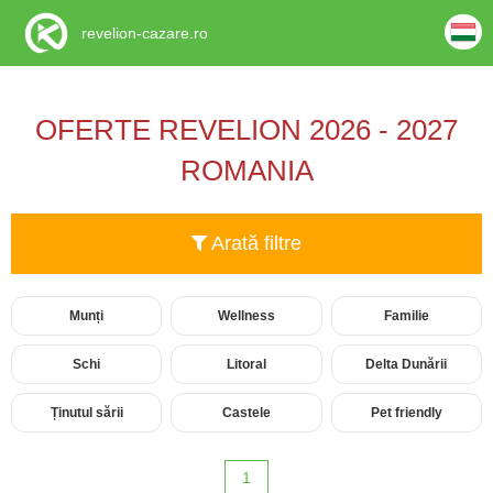
revelion-cazare.ro
OFERTE REVELION 2026 - 2027
ROMANIA
Arată filtre
Munți
Wellness
Familie
Schi
Litoral
Delta Dunării
Ținutul sării
Castele
Pet friendly
1