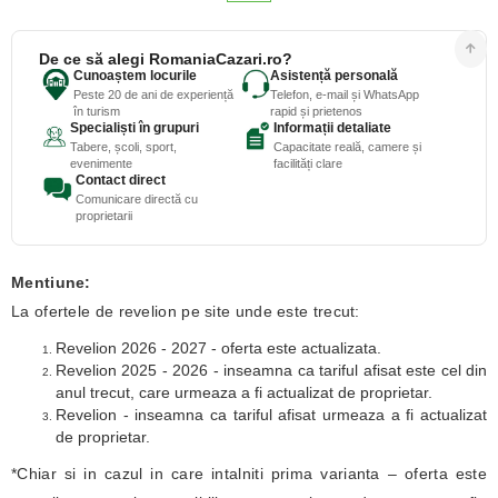
De ce să alegi RomaniaCazari.ro?
Cunoaștem locurile
Asistență personală
Peste 20 de ani de experiență
Telefon, e-mail și WhatsApp
în turism
rapid și prietenos
Specialiști în grupuri
Informații detaliate
Tabere, școli, sport,
Capacitate reală, camere și
evenimente
facilități clare
Contact direct
Comunicare directă cu
proprietarii
Mentiune:
La ofertele de revelion pe site unde este trecut:
Revelion 2026 - 2027 - oferta este actualizata.
Revelion 2025 - 2026 - inseamna ca tariful afisat este cel din
anul trecut, care urmeaza a fi actualizat de proprietar.
Revelion - inseamna ca tariful afisat urmeaza a fi actualizat
de proprietar.
*Chiar si in cazul in care intalniti prima varianta – oferta este