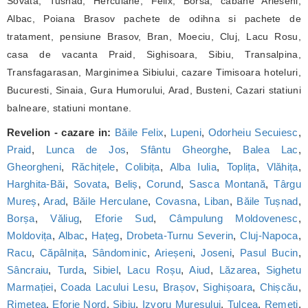
Sovata, Tusnad, Herculane, Felix, Borsa, cabane Arieseni,
Albac, Poiana Brasov pachete de odihna si pachete de
tratament, pensiune Brasov, Bran, Moeciu, Cluj, Lacu Rosu,
casa de vacanta Praid, Sighisoara, Sibiu, Transalpina,
Transfagarasan, Marginimea Sibiului, cazare Timisoara hoteluri,
Bucuresti, Sinaia, Gura Humorului, Arad, Busteni, Cazari statiuni
balneare, statiuni montane.
Revelion - cazare in:
Băile Felix
,
Lupeni
,
Odorheiu Secuiesc
,
Praid
,
Lunca de Jos
,
Sfântu Gheorghe
,
Balea Lac
,
Gheorgheni
,
Răchițele
,
Colibița
,
Alba Iulia
,
Toplița
,
Vlăhița
,
Harghita-Băi
,
Sovata
,
Beliș
,
Corund
,
Sasca Montană
,
Târgu
Mureș
,
Arad
,
Băile Herculane
,
Covasna
,
Liban
,
Băile Tușnad
,
Borșa
,
Văliug
,
Eforie Sud
,
Câmpulung Moldovenesc
,
Moldovița
,
Albac
,
Hațeg
,
Drobeta-Turnu Severin
,
Cluj-Napoca
,
Racu
,
Căpâlnița
,
Sândominic
,
Arieșeni
,
Joseni
,
Pasul Bucin
,
Sâncraiu
,
Turda
,
Sibiel
,
Lacu Roșu
,
Aiud
,
Lăzarea
,
Sighetu
Marmației
,
Coada Lacului Lesu
,
Brașov
,
Sighișoara
,
Chișcău
,
Rimetea
,
Eforie Nord
,
Sibiu
,
Izvoru Mureșului
,
Tulcea
,
Remeți
,