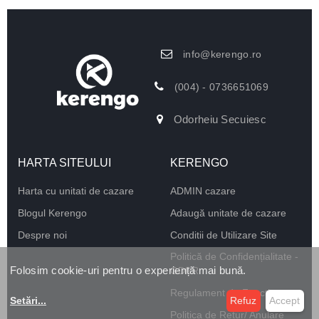
info@kerengo.ro
(004) - 0736651069
Odorheiu Secuiesc
HARTA SITEULUI
KERENGO
Harta cu unitati de cazare
ADMIN cazare
Blogul Kerengo
Adaugă unitate de cazare
Despre noi
Conditii de Utilizare Site
Politică de Confidențialitate -
Folosim cookie-uri pentru o experiență mai bună.
GDPR
Regulament de Funcționare
Setări
...
Refuz
Accept
Politica de Retur/ Anulare