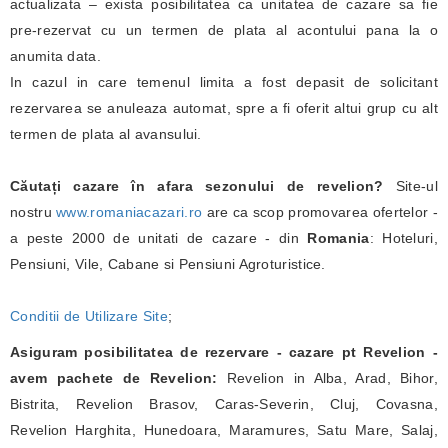
actualizata – exista posibilitatea ca unitatea de cazare sa fie
pre-rezervat cu un termen de plata al acontului pana la o
anumita data.
In cazul in care temenul limita a fost depasit de solicitant
rezervarea se anuleaza automat, spre a fi oferit altui grup cu alt
termen de plata al avansului.
Căutați cazare în afara sezonului de revelion?
Site-ul
nostru
www.romaniacazari.ro
are ca scop promovarea ofertelor -
a peste 2000 de unitati de cazare - din
Romania
: Hoteluri,
Pensiuni, Vile, Cabane si Pensiuni Agroturistice.
Conditii de Utilizare Site
;
Asiguram posibilitatea de rezervare - cazare pt Revelion -
avem pachete de Revelion:
Revelion in Alba, Arad, Bihor,
Bistrita, Revelion Brasov, Caras-Severin, Cluj, Covasna,
Revelion Harghita, Hunedoara, Maramures, Satu Mare, Salaj,