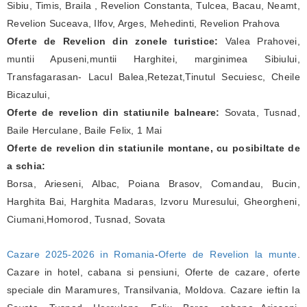
Sibiu, Timis, Braila , Revelion Constanta, Tulcea, Bacau, Neamt,
Revelion Suceava, Ilfov, Arges, Mehedinti, Revelion Prahova
Oferte de Revelion din zonele turistice:
Valea Prahovei,
muntii Apuseni,muntii Harghitei, marginimea Sibiului,
Transfagarasan- Lacul Balea,Retezat,Tinutul Secuiesc, Cheile
Bicazului,
Oferte de revelion din statiunile balneare:
Sovata, Tusnad,
Baile Herculane, Baile Felix, 1 Mai
Oferte de revelion din statiunile montane, cu posibiltate de
a schia:
Borsa, Arieseni, Albac, Poiana Brasov, Comandau, Bucin,
Harghita Bai, Harghita Madaras, Izvoru Muresului, Gheorgheni,
Ciumani,Homorod, Tusnad, Sovata
Cazare 2025-2026 in Romania
-
Oferte de Revelion la munte
.
Cazare in hotel, cabana si pensiuni, Oferte de cazare, oferte
speciale din Maramures, Transilvania, Moldova. Cazare ieftin la