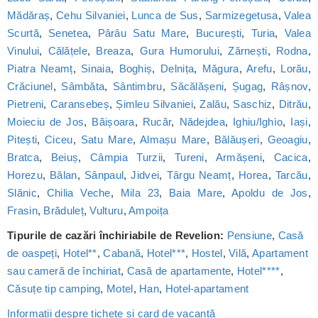
Mădăraș
,
Cehu Silvaniei
,
Lunca de Sus
,
Sarmizegetusa
,
Valea
Scurtă
,
Senetea
,
Pârâu Satu Mare
,
București
,
Turia
,
Valea
Vinului
,
Călățele
,
Breaza
,
Gura Humorului
,
Zărnești
,
Rodna
,
Piatra Neamț
,
Sinaia
,
Boghiș
,
Delnița
,
Măgura
,
Arefu
,
Lorău
,
Crăciunel
,
Sâmbăta
,
Sântimbru
,
Săcălășeni
,
Șugag
,
Râșnov
,
Pietreni
,
Caransebeș
,
Șimleu Silvaniei
,
Zalău
,
Saschiz
,
Ditrău
,
Moieciu de Jos
,
Băișoara
,
Rucăr
,
Nădejdea
,
Ighiu/Ighìo
,
Iași
,
Pitești
,
Ciceu
,
Satu Mare
,
Almașu Mare
,
Bălăușeri
,
Geoagiu
,
Bratca
,
Beiuș
,
Câmpia Turzii
,
Tureni
,
Armășeni
,
Cacica
,
Horezu
,
Bălan
,
Sânpaul
,
Jidvei
,
Târgu Neamț
,
Horea
,
Tarcău
,
Slănic
,
Chilia Veche
,
Mila 23
,
Baia Mare
,
Apoldu de Jos
,
Frasin
,
Brăduleț
,
Vulturu
,
Ampoița
Tipurile de cazări închiriabile de Revelion:
Pensiune
,
Casă
de oaspeți
,
Hotel**
,
Cabană
,
Hotel***
,
Hostel
,
Vilă
,
Apartament
sau cameră de închiriat
,
Casă de apartamente
,
Hotel****
,
Căsuțe tip camping
,
Motel
,
Han
,
Hotel-apartament
Informații despre tichete și card de vacanță