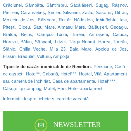
Crăciunel
,
Sâmbăta
,
Sântimbru
,
Săcălășeni
,
Șugag
,
Râșnov
,
Pietreni
,
Caransebeș
,
Șimleu Silvaniei
,
Zalău
,
Saschiz
,
Ditrău
,
Moieciu de Jos
,
Băișoara
,
Rucăr
,
Nădejdea
,
Ighiu/Ighìo
,
Iași
,
Pitești
,
Ciceu
,
Satu Mare
,
Almașu Mare
,
Bălăușeri
,
Geoagiu
,
Bratca
,
Beiuș
,
Câmpia Turzii
,
Tureni
,
Armășeni
,
Cacica
,
Horezu
,
Bălan
,
Sânpaul
,
Jidvei
,
Târgu Neamț
,
Horea
,
Tarcău
,
Slănic
,
Chilia Veche
,
Mila 23
,
Baia Mare
,
Apoldu de Jos
,
Frasin
,
Brăduleț
,
Vulturu
,
Ampoița
Tipurile de cazări închiriabile de Revelion:
Pensiune
,
Casă
de oaspeți
,
Hotel**
,
Cabană
,
Hotel***
,
Hostel
,
Vilă
,
Apartament
sau cameră de închiriat
,
Casă de apartamente
,
Hotel****
,
Căsuțe tip camping
,
Motel
,
Han
,
Hotel-apartament
Informații despre tichete și card de vacanță
NEWSLETTER