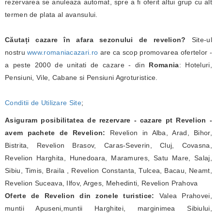
rezervarea se anuleaza automat, spre a fi oferit altui grup cu alt
termen de plata al avansului.
Căutați cazare în afara sezonului de revelion?
Site-ul
nostru
www.romaniacazari.ro
are ca scop promovarea ofertelor -
a peste 2000 de unitati de cazare - din
Romania
: Hoteluri,
Pensiuni, Vile, Cabane si Pensiuni Agroturistice.
Conditii de Utilizare Site
;
Asiguram posibilitatea de rezervare - cazare pt Revelion -
avem pachete de Revelion:
Revelion in Alba, Arad, Bihor,
Bistrita, Revelion Brasov, Caras-Severin, Cluj, Covasna,
Revelion Harghita, Hunedoara, Maramures, Satu Mare, Salaj,
Sibiu, Timis, Braila , Revelion Constanta, Tulcea, Bacau, Neamt,
Revelion Suceava, Ilfov, Arges, Mehedinti, Revelion Prahova
Oferte de Revelion din zonele turistice:
Valea Prahovei,
muntii Apuseni,muntii Harghitei, marginimea Sibiului,