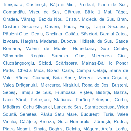
Timișoara
,
Costinești
,
Bățanii Mici
,
Predeal
,
Pianu de Sus
,
Comandău
,
Vișeu de Sus
,
Cătrușa
,
Băile 1 Mai
,
Făget
,
Oradea
,
Vărșag
,
Bezidu Nou
,
Cristur
,
Moieciu de Sus
,
Bran
,
Cristuru Secuiesc
,
Crișeni
,
Padis
,
Finiș
,
Târgu Secuiesc
,
Păuleni-Ciuc
,
Dealu
,
Ghelința
,
Coltău
,
Săsciori
,
Barajul Zetea
,
Izvoare
,
Harghita Madaras
,
Dubova
,
Hidișelu de Sus
,
Sasca
Română
,
Vălenii de Munte
,
Hunedoara
,
Sub Cetate
,
Sânmartin
,
Reghin
,
Șumuleu Ciuc, Miercurea Ciuc
,
Ciucsângeorgiu
,
Șiclod
,
Scărișoara
,
Malnaș-Băi
,
Ic Ponor
Padis
,
Chedia Mică
,
Bixad
,
Cârța
,
Câmpu Cetății
,
Stâna de
Vale
,
Rânca
,
Ciumani
,
Baia Sprie
,
Mereni
,
Izvoru Crișului
,
Valea Drăganului
,
Miercurea Nirajului
,
Rona de Jos
,
Bușteni
,
Sebeș
,
Timișu de Sus
,
Frumoasa
,
Viștea
,
Bistrița
,
Bazna
,
Lacu Sărat
,
Petroșani
,
Statiunea Parâng-Petroșani
,
Corbu
,
Mădăraș
,
Cehu Silvaniei
,
Lunca de Sus
,
Sarmizegetusa
,
Valea
Scurtă
,
Senetea
,
Pârâu Satu Mare
,
București
,
Turia
,
Valea
Vinului
,
Călățele
,
Breaza
,
Gura Humorului
,
Zărnești
,
Rodna
,
Piatra Neamț
,
Sinaia
,
Boghiș
,
Delnița
,
Măgura
,
Arefu
,
Lorău
,