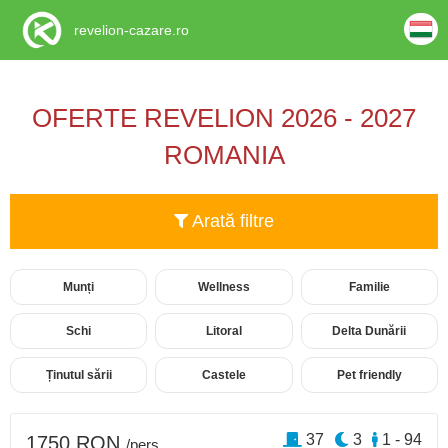
revelion-cazare.ro
OFERTE REVELION 2026 - 2027
ROMANIA
Arată filtre
Munți
Wellness
Familie
Schi
Litoral
Delta Dunării
Ținutul sării
Castele
Pet friendly
37
3
1 - 94
1750 RON
/pers