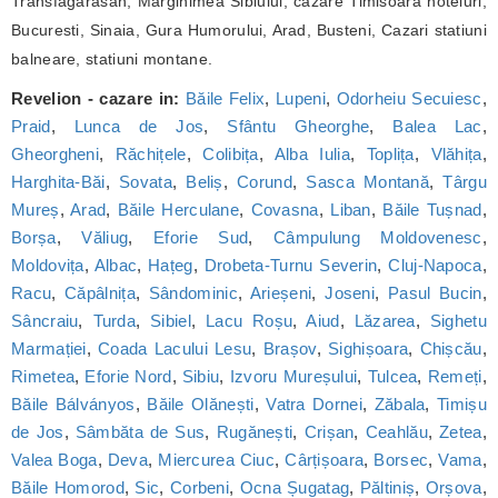
Transfagarasan, Marginimea Sibiului, cazare Timisoara hoteluri,
Bucuresti, Sinaia, Gura Humorului, Arad, Busteni, Cazari statiuni
balneare, statiuni montane.
Revelion - cazare in:
Băile Felix
,
Lupeni
,
Odorheiu Secuiesc
,
Praid
,
Lunca de Jos
,
Sfântu Gheorghe
,
Balea Lac
,
Gheorgheni
,
Răchițele
,
Colibița
,
Alba Iulia
,
Toplița
,
Vlăhița
,
Harghita-Băi
,
Sovata
,
Beliș
,
Corund
,
Sasca Montană
,
Târgu
Mureș
,
Arad
,
Băile Herculane
,
Covasna
,
Liban
,
Băile Tușnad
,
Borșa
,
Văliug
,
Eforie Sud
,
Câmpulung Moldovenesc
,
Moldovița
,
Albac
,
Hațeg
,
Drobeta-Turnu Severin
,
Cluj-Napoca
,
Racu
,
Căpâlnița
,
Sândominic
,
Arieșeni
,
Joseni
,
Pasul Bucin
,
Sâncraiu
,
Turda
,
Sibiel
,
Lacu Roșu
,
Aiud
,
Lăzarea
,
Sighetu
Marmației
,
Coada Lacului Lesu
,
Brașov
,
Sighișoara
,
Chișcău
,
Rimetea
,
Eforie Nord
,
Sibiu
,
Izvoru Mureșului
,
Tulcea
,
Remeți
,
Băile Bálványos
,
Băile Olănești
,
Vatra Dornei
,
Zăbala
,
Timișu
de Jos
,
Sâmbăta de Sus
,
Rugănești
,
Crișan
,
Ceahlău
,
Zetea
,
Valea Boga
,
Deva
,
Miercurea Ciuc
,
Cârțișoara
,
Borsec
,
Vama
,
Băile Homorod
,
Sic
,
Corbeni
,
Ocna Șugatag
,
Păltiniș
,
Orșova
,