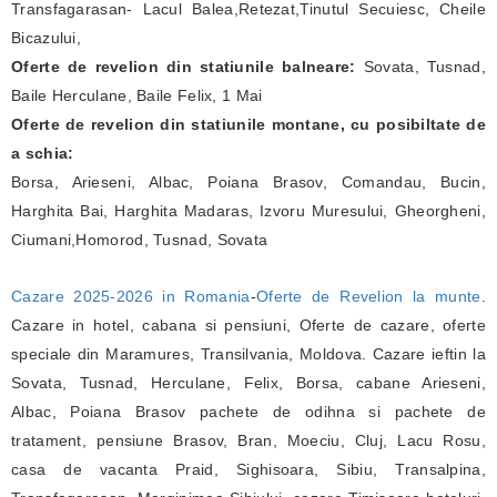
Transfagarasan- Lacul Balea,Retezat,Tinutul Secuiesc, Cheile
Bicazului,
Oferte de revelion din statiunile balneare:
Sovata, Tusnad,
Baile Herculane, Baile Felix, 1 Mai
Oferte de revelion din statiunile montane, cu posibiltate de
a schia:
Borsa, Arieseni, Albac, Poiana Brasov, Comandau, Bucin,
Harghita Bai, Harghita Madaras, Izvoru Muresului, Gheorgheni,
Ciumani,Homorod, Tusnad, Sovata
Cazare 2025-2026 in Romania
-
Oferte de Revelion la munte
.
Cazare in hotel, cabana si pensiuni, Oferte de cazare, oferte
speciale din Maramures, Transilvania, Moldova. Cazare ieftin la
Sovata, Tusnad, Herculane, Felix, Borsa, cabane Arieseni,
Albac, Poiana Brasov pachete de odihna si pachete de
tratament, pensiune Brasov, Bran, Moeciu, Cluj, Lacu Rosu,
casa de vacanta Praid, Sighisoara, Sibiu, Transalpina,