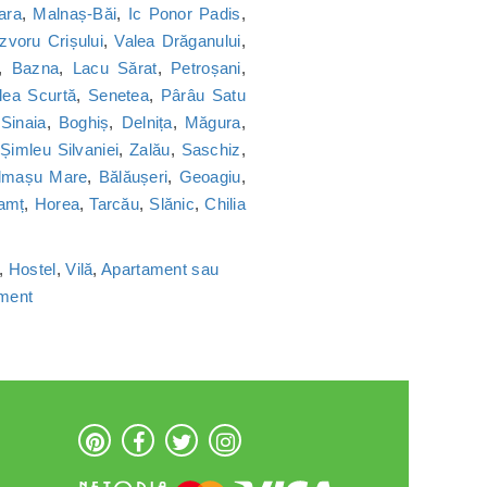
ara
,
Malnaș-Băi
,
Ic Ponor Padis
,
Izvoru Crișului
,
Valea Drăganului
,
,
Bazna
,
Lacu Sărat
,
Petroșani
,
lea Scurtă
,
Senetea
,
Pârâu Satu
,
Sinaia
,
Boghiș
,
Delnița
,
Măgura
,
,
Șimleu Silvaniei
,
Zalău
,
Saschiz
,
lmașu Mare
,
Bălăușeri
,
Geoagiu
,
amț
,
Horea
,
Tarcău
,
Slănic
,
Chilia
,
Hostel
,
Vilă
,
Apartament sau
ament