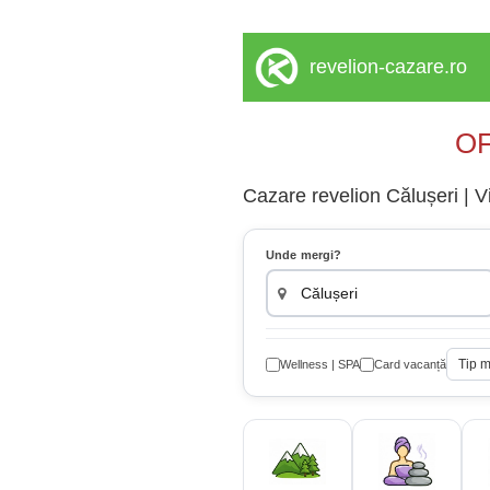
revelion-cazare.ro
OF
Cazare revelion Călușeri | Vi
Unde mergi?
Tip 
Wellness | SPA
Card vacanță