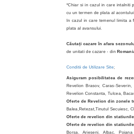
*Chiar si in cazul in care intalnit
cu un termen de plata al acontulu
In cazul in care temenul limita a 
plata al avansului.
Căutați cazare în afara sezonul
de unitati de cazare - din
Romani
Conditii de Utilizare Site
;
Asiguram posibilitatea de rez
Revelion Brasov, Caras-Severin, 
Revelion Constanta, Tulcea, Bacau
Oferte de Revelion din zonele tu
Balea,Retezat,Tinutul Secuiesc, Ch
Oferte de revelion din statiunil
Oferte de revelion din statiunil
Borsa, Arieseni, Albac, Poian