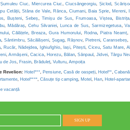
,
Șumuleu Ciuc, Miercurea Ciuc
,
Ciucsângeorgiu
,
Șiclod
,
Scărișo
u Cetății
,
Stâna de Vale
,
Rânca
,
Ciumani
,
Baia Sprie
,
Mereni
,
os
,
Bușteni
,
Sebeș
,
Timișu de Sus
,
Frumoasa
,
Viștea
,
Bistrița
bu
,
Mădăraș
,
Cehu Silvaniei
,
Lunca de Sus
,
Sarmizegetusa
,
Va
nului
,
Călățele
,
Breaza
,
Gura Humorului
,
Rodna
,
Piatra Neamț
a
,
Sântimbru
,
Săcălășeni
,
Șugag
,
Râșnov
,
Pietreni
,
Caransebeș
a
,
Rucăr
,
Nădejdea
,
Ighiu/Ighìo
,
Iași
,
Pitești
,
Ciceu
,
Satu Mare
,
A
reni
,
Armășeni
,
Cacica
,
Horezu
,
Bălan
,
Sânpaul
,
Jidvei
,
Târgu Ne
u de Jos
,
Frasin
,
Brăduleț
,
Vulturu
,
Ampoița
de Revelion:
Hotel***
,
Pensiune
,
Casă de oaspeți
,
Hotel**
,
Cabană
rtamente
,
Hotel****
,
Căsuțe tip camping
,
Motel
,
Han
,
Hotel-apart
 de vacanță
SIGN UP