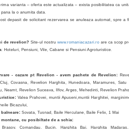
i prima varianta – oferta este actualizata – exista posibilitatea ca un
i pana la o anumita data.
fost depasit de solicitant rezervarea se anuleaza automat, spre a fi
ui de revelion?
Site-ul nostru
www.romaniacazari.ro
are ca scop pr
a
: Hoteluri, Pensiuni, Vile, Cabane si Pensiuni Agroturistice.
ervare - cazare pt Revelion - avem pachete de Revelion:
Revel
Cluj, Covasna, Revelion Harghita, Hunedoara, Maramures, Satu Ma
, Neamt, Revelion Suceava, Ilfov, Arges, Mehedinti, Revelion Prah
ristice:
Valea Prahovei, muntii Apuseni,muntii Harghitei, marginim
eile Bicazului,
e balneare:
Sovata, Tusnad, Baile Herculane, Baile Felix, 1 Mai
e montane, cu posibiltate de a schia:
a Brasov, Comandau, Bucin, Harghita Bai, Harghita Madaras,