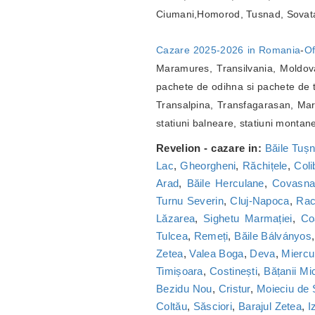
Ciumani,Homorod, Tusnad, Sovat
Cazare 2025-2026 in Romania
-
Of
Maramures, Transilvania, Moldova
pachete de odihna si pachete de t
Transalpina, Transfagarasan, Marg
statiuni balneare, statiuni montan
Revelion - cazare in:
Băile Tuș
Lac
,
Gheorgheni
,
Răchițele
,
Coli
Arad
,
Băile Herculane
,
Covasn
Turnu Severin
,
Cluj-Napoca
,
Ra
Lăzarea
,
Sighetu Marmației
,
Co
Tulcea
,
Remeți
,
Băile Bálványos
Zetea
,
Valea Boga
,
Deva
,
Miercu
Timișoara
,
Costinești
,
Bățanii Mic
Bezidu Nou
,
Cristur
,
Moieciu de
Coltău
,
Săsciori
,
Barajul Zetea
,
I