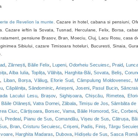
a
erte de Revelion la munte
. Cazare in hotel, cabana si pensiuni, Of
. Cazare ieftin la Sovata, Tusnad, Herculane, Felix, Borsa, caba
ratament, pensiune Brasov, Bran, Moeciu, Cluj, Lacu Rosu, casa de
inimea Sibiului, cazare Timisoara hoteluri, Bucuresti, Sinaia, Gur
e.
nad
,
Zărnești
,
Băile Felix
,
Lupeni
,
Odorheiu Secuiesc
,
Praid
,
Lunca
bița
,
Alba Iulia
,
Toplița
,
Vlăhița
,
Harghita-Băi
,
Sovata
,
Beliș
,
Corun
a
,
Liban
,
Borșa
,
Văliug
,
Eforie Sud
,
Câmpulung Moldovenesc
,
M
cu
,
Căpâlnița
,
Sândominic
,
Arieșeni
,
Joseni
,
Pasul Bucin
,
Sâncrai
ada Lacului Lesu
,
Brașov
,
Sighișoara
,
Chișcău
,
Rimetea
,
Efor
,
Băile Olănești
,
Vatra Dornei
,
Zăbala
,
Timișu de Jos
,
Sâmbăta de
rea Ciuc
,
Cârțișoara
,
Borsec
,
Vama
,
Băile Homorod
,
Sic
,
Corbeni
i
,
Predeal
,
Pianu de Sus
,
Comandău
,
Vișeu de Sus
,
Cătrușa
,
Băi
 Sus
,
Bran
,
Cristuru Secuiesc
,
Crișeni
,
Padis
,
Finiș
,
Târgu Secuie
zvoare
,
Harghita Madaras
,
Dubova
,
Hidișelu de Sus
,
Sasca Româ