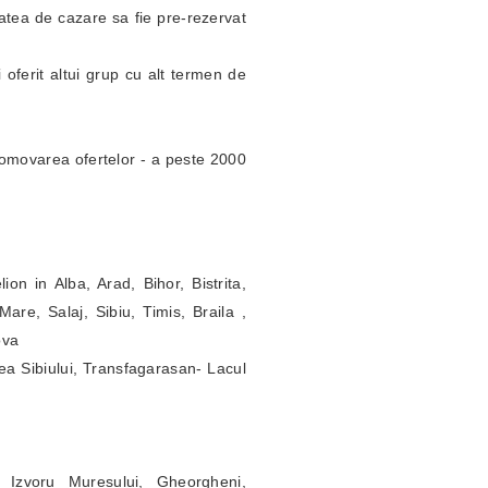
itatea de cazare sa fie pre-rezervat
 oferit altui grup cu alt termen de
omovarea ofertelor - a peste 2000
ion in Alba, Arad, Bihor, Bistrita,
re, Salaj, Sibiu, Timis, Braila ,
ova
ea Sibiului, Transfagarasan- Lacul
 Izvoru Muresului, Gheorgheni,