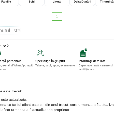
Familie
Schi
Litoral
Delta Dunării
Ținutul săr
1
tul listei
i.ro?
ență personală
Specialiști în grupuri
Informații detaliate
n, e-mail și WhatsApp rapid
Tabere, școli, sport, evenimente
Capacitate reală, camere și
etenos
facilități clare
e este trecut:
 este actualizata.
a ca tariful afisat este cel din anul trecut, care urmeaza a fi actualiza
 afisat urmeaza a fi actualizat de proprietar.