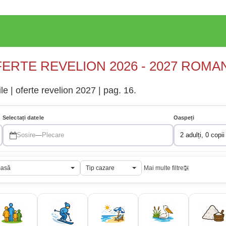
ERTE REVELION 2026 - 2027 ROMA
le | oferte revelion 2027 | pag. 16.
Selectați datele
Oaspeți
Sosire
—
Plecare
2 adulți, 0 copii
masă
Tip cazare
Mai multe filtre