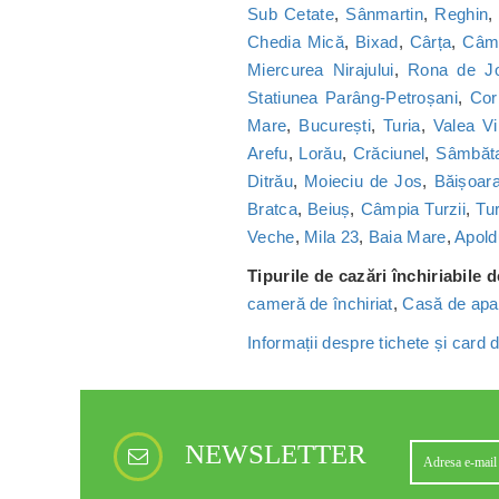
Sub Cetate
,
Sânmartin
,
Reghin
Chedia Mică
,
Bixad
,
Cârța
,
Câmp
Miercurea Nirajului
,
Rona de J
Statiunea Parâng-Petroșani
,
Cor
Mare
,
București
,
Turia
,
Valea Vi
Arefu
,
Lorău
,
Crăciunel
,
Sâmbăt
Ditrău
,
Moieciu de Jos
,
Băișoar
Bratca
,
Beiuș
,
Câmpia Turzii
,
Tu
Veche
,
Mila 23
,
Baia Mare
,
Apold
Tipurile de cazări închiriabile 
cameră de închiriat
,
Casă de apa
Informații despre tichete și card
NEWSLETTER