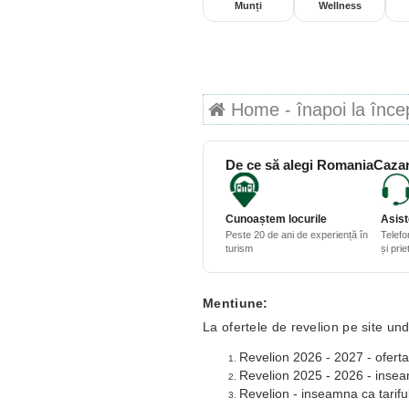
Munți
Wellness
Home - înapoi la începu
De ce să alegi RomaniaCazar
Cunoaștem locurile
Asist
Peste 20 de ani de experiență în
Telefo
turism
și pri
Mentiune:
La ofertele de revelion pe site und
Revelion 2026 - 2027 - oferta
Revelion 2025 - 2026 - inseamn
Revelion - inseamna ca tariful