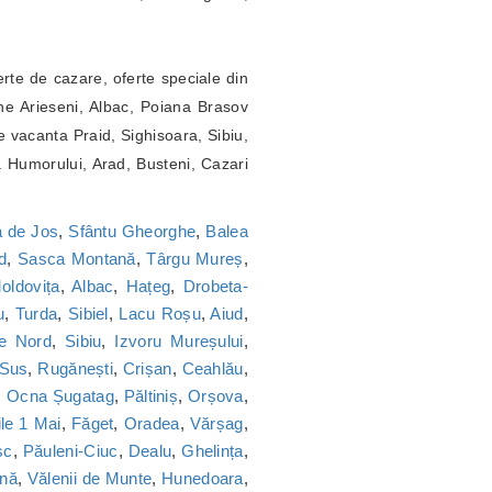
erte de cazare, oferte speciale din
ne Arieseni, Albac, Poiana Brasov
 vacanta Praid, Sighisoara, Sibiu,
a Humorului, Arad, Busteni, Cazari
 de Jos
,
Sfântu Gheorghe
,
Balea
d
,
Sasca Montană
,
Târgu Mureș
,
oldovița
,
Albac
,
Hațeg
,
Drobeta-
u
,
Turda
,
Sibiel
,
Lacu Roșu
,
Aiud
,
ie Nord
,
Sibiu
,
Izvoru Mureșului
,
 Sus
,
Rugănești
,
Crișan
,
Ceahlău
,
,
Ocna Șugatag
,
Păltiniș
,
Orșova
,
le 1 Mai
,
Făget
,
Oradea
,
Vărșag
,
sc
,
Păuleni-Ciuc
,
Dealu
,
Ghelința
,
nă
,
Vălenii de Munte
,
Hunedoara
,