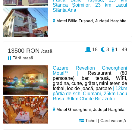
Stânca Șoimilor, 23 km Lacul
Sfânta Ana
Motel Băile Tușnad,
Județul Harghita
18
3
1 - 49
13500 RON
/casă
Fără masă
Cazare Revelion Gheorgheni
Motel** |
Restaurant (80
persoane), bar, terasă, WIFI,
gradina, curte, grătar, mini teren de
fotbal, loc de joacă, parcare
| 12km
pârtia de schi Ciumani, 25km Lacu
Roșu, 30km Cheile Bicazului
Motel Gheorgheni,
Județul Harghita
Tichet | Card vacanță