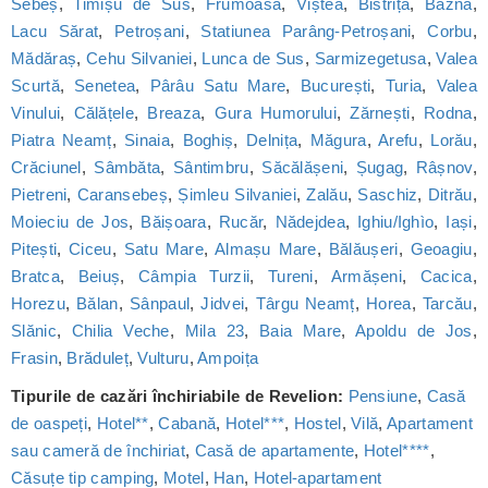
Sebeș
,
Timișu de Sus
,
Frumoasa
,
Viștea
,
Bistrița
,
Bazna
,
Lacu Sărat
,
Petroșani
,
Statiunea Parâng-Petroșani
,
Corbu
,
Mădăraș
,
Cehu Silvaniei
,
Lunca de Sus
,
Sarmizegetusa
,
Valea
Scurtă
,
Senetea
,
Pârâu Satu Mare
,
București
,
Turia
,
Valea
Vinului
,
Călățele
,
Breaza
,
Gura Humorului
,
Zărnești
,
Rodna
,
Piatra Neamț
,
Sinaia
,
Boghiș
,
Delnița
,
Măgura
,
Arefu
,
Lorău
,
Crăciunel
,
Sâmbăta
,
Sântimbru
,
Săcălășeni
,
Șugag
,
Râșnov
,
Pietreni
,
Caransebeș
,
Șimleu Silvaniei
,
Zalău
,
Saschiz
,
Ditrău
,
Moieciu de Jos
,
Băișoara
,
Rucăr
,
Nădejdea
,
Ighiu/Ighìo
,
Iași
,
Pitești
,
Ciceu
,
Satu Mare
,
Almașu Mare
,
Bălăușeri
,
Geoagiu
,
Bratca
,
Beiuș
,
Câmpia Turzii
,
Tureni
,
Armășeni
,
Cacica
,
Horezu
,
Bălan
,
Sânpaul
,
Jidvei
,
Târgu Neamț
,
Horea
,
Tarcău
,
Slănic
,
Chilia Veche
,
Mila 23
,
Baia Mare
,
Apoldu de Jos
,
Frasin
,
Brăduleț
,
Vulturu
,
Ampoița
Tipurile de cazări închiriabile de Revelion:
Pensiune
,
Casă
de oaspeți
,
Hotel**
,
Cabană
,
Hotel***
,
Hostel
,
Vilă
,
Apartament
sau cameră de închiriat
,
Casă de apartamente
,
Hotel****
,
Căsuțe tip camping
,
Motel
,
Han
,
Hotel-apartament