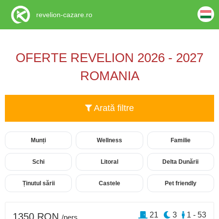
revelion-cazare.ro
OFERTE REVELION 2026 - 2027
ROMANIA
Arată filtre
Munți
Wellness
Familie
Schi
Litoral
Delta Dunării
Ținutul sării
Castele
Pet friendly
21
3
1 - 53
1350 RON
/pers