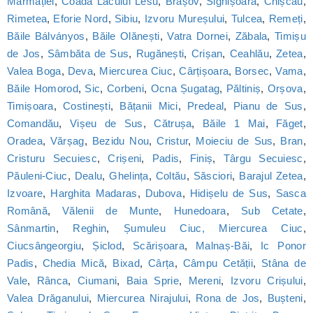
Marmației
,
Coada Lacului Lesu
,
Brașov
,
Sighișoara
,
Chișcău
,
Rimetea
,
Eforie Nord
,
Sibiu
,
Izvoru Mureșului
,
Tulcea
,
Remeți
,
Băile Bálványos
,
Băile Olănești
,
Vatra Dornei
,
Zăbala
,
Timișu
de Jos
,
Sâmbăta de Sus
,
Rugănești
,
Crișan
,
Ceahlău
,
Zetea
,
Valea Boga
,
Deva
,
Miercurea Ciuc
,
Cârțișoara
,
Borsec
,
Vama
,
Băile Homorod
,
Sic
,
Corbeni
,
Ocna Șugatag
,
Păltiniș
,
Orșova
,
Timișoara
,
Costinești
,
Bățanii Mici
,
Predeal
,
Pianu de Sus
,
Comandău
,
Vișeu de Sus
,
Cătrușa
,
Băile 1 Mai
,
Făget
,
Oradea
,
Vărșag
,
Bezidu Nou
,
Cristur
,
Moieciu de Sus
,
Bran
,
Cristuru Secuiesc
,
Crișeni
,
Padis
,
Finiș
,
Târgu Secuiesc
,
Păuleni-Ciuc
,
Dealu
,
Ghelința
,
Coltău
,
Săsciori
,
Barajul Zetea
,
Izvoare
,
Harghita Madaras
,
Dubova
,
Hidișelu de Sus
,
Sasca
Română
,
Vălenii de Munte
,
Hunedoara
,
Sub Cetate
,
Sânmartin
,
Reghin
,
Șumuleu Ciuc, Miercurea Ciuc
,
Ciucsângeorgiu
,
Șiclod
,
Scărișoara
,
Malnaș-Băi
,
Ic Ponor
Padis
,
Chedia Mică
,
Bixad
,
Cârța
,
Câmpu Cetății
,
Stâna de
Vale
,
Rânca
,
Ciumani
,
Baia Sprie
,
Mereni
,
Izvoru Crișului
,
Valea Drăganului
,
Miercurea Nirajului
,
Rona de Jos
,
Bușteni
,