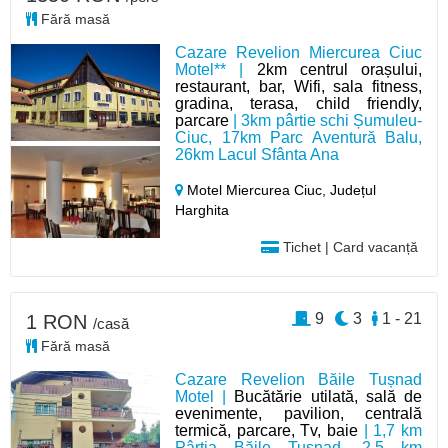
Fără masă
Cazare Revelion Miercurea Ciuc
Motel** |
2km centrul orașului,
restaurant, bar, Wifi, sala fitness,
gradina, terasa, child friendly,
parcare
| 3km pârtie schi Șumuleu-
Ciuc, 17km Parc Aventură Balu,
26km Lacul Sfânta Ana
Motel Miercurea Ciuc,
Județul
Harghita
Tichet | Card vacanță
9
3
1 - 21
1 RON
/casă
Fără masă
Cazare Revelion Băile Tușnad
Motel |
Bucătărie utilată, sală de
evenimente, pavilion, centrală
termică, parcare, Tv, baie
| 1,7 km
Pârtia Băile Tușnad, 2,5 km