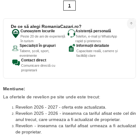
1
De ce să alegi RomaniaCazari.ro?
Cunoaștem locurile
Asistență personală
Peste 20 de ani de experiență
Telefon, e-mail și WhatsApp
în turism
rapid și prietenos
Specialiști în grupuri
Informații detaliate
Tabere, școli, sport,
Capacitate reală, camere și
evenimente
facilități clare
Contact direct
Comunicare directă cu
proprietarii
Mentiune:
La ofertele de revelion pe site unde este trecut:
Revelion 2026 - 2027 - oferta este actualizata.
Revelion 2025 - 2026 - inseamna ca tariful afisat este cel din
anul trecut, care urmeaza a fi actualizat de proprietar.
Revelion - inseamna ca tariful afisat urmeaza a fi actualizat
de proprietar.