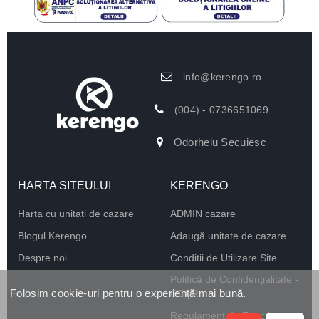
info@kerengo.ro
(004) - 0736651069
Odorheiu Secuiesc
HARTA SITEULUI
KERENGO
Harta cu unitati de cazare
ADMIN cazare
Blogul Kerengo
Adaugă unitate de cazare
Despre noi
Conditii de Utilizare Site
Politică de Confidențialitate -
Folosim cookie-uri pentru o experiență mai bună.
GDPR
Regulament de Funcționare