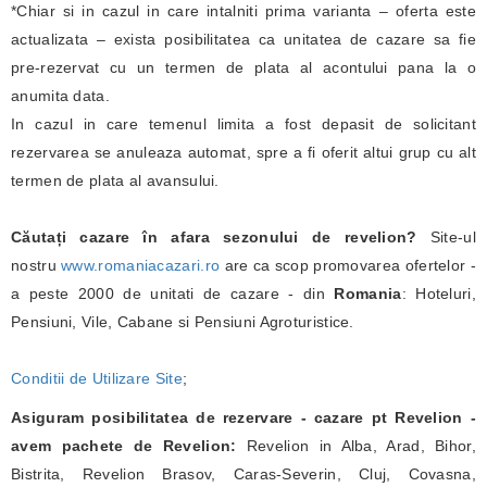
*Chiar si in cazul in care intalniti prima varianta – oferta este
actualizata – exista posibilitatea ca unitatea de cazare sa fie
pre-rezervat cu un termen de plata al acontului pana la o
anumita data.
In cazul in care temenul limita a fost depasit de solicitant
rezervarea se anuleaza automat, spre a fi oferit altui grup cu alt
termen de plata al avansului.
Căutați cazare în afara sezonului de revelion?
Site-ul
nostru
www.romaniacazari.ro
are ca scop promovarea ofertelor -
a peste 2000 de unitati de cazare - din
Romania
: Hoteluri,
Pensiuni, Vile, Cabane si Pensiuni Agroturistice.
Conditii de Utilizare Site
;
Asiguram posibilitatea de rezervare - cazare pt Revelion -
avem pachete de Revelion:
Revelion in Alba, Arad, Bihor,
Bistrita, Revelion Brasov, Caras-Severin, Cluj, Covasna,