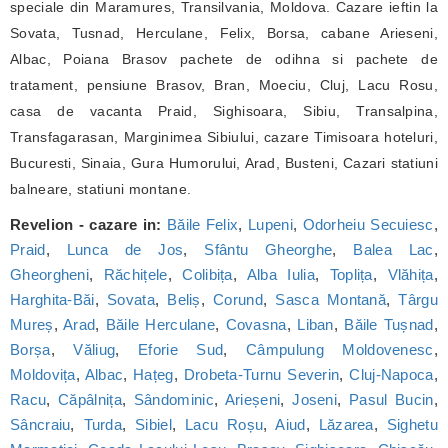
speciale din Maramures, Transilvania, Moldova. Cazare ieftin la
Sovata, Tusnad, Herculane, Felix, Borsa, cabane Arieseni,
Albac, Poiana Brasov pachete de odihna si pachete de
tratament, pensiune Brasov, Bran, Moeciu, Cluj, Lacu Rosu,
casa de vacanta Praid, Sighisoara, Sibiu, Transalpina,
Transfagarasan, Marginimea Sibiului, cazare Timisoara hoteluri,
Bucuresti, Sinaia, Gura Humorului, Arad, Busteni, Cazari statiuni
balneare, statiuni montane.
Revelion - cazare in:
Băile Felix
,
Lupeni
,
Odorheiu Secuiesc
,
Praid
,
Lunca de Jos
,
Sfântu Gheorghe
,
Balea Lac
,
Gheorgheni
,
Răchițele
,
Colibița
,
Alba Iulia
,
Toplița
,
Vlăhița
,
Harghita-Băi
,
Sovata
,
Beliș
,
Corund
,
Sasca Montană
,
Târgu
Mureș
,
Arad
,
Băile Herculane
,
Covasna
,
Liban
,
Băile Tușnad
,
Borșa
,
Văliug
,
Eforie Sud
,
Câmpulung Moldovenesc
,
Moldovița
,
Albac
,
Hațeg
,
Drobeta-Turnu Severin
,
Cluj-Napoca
,
Racu
,
Căpâlnița
,
Sândominic
,
Arieșeni
,
Joseni
,
Pasul Bucin
,
Sâncraiu
,
Turda
,
Sibiel
,
Lacu Roșu
,
Aiud
,
Lăzarea
,
Sighetu