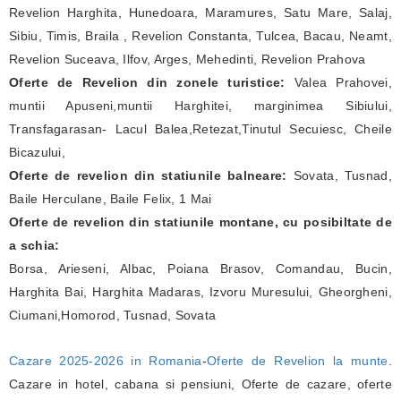
Revelion Harghita, Hunedoara, Maramures, Satu Mare, Salaj,
Sibiu, Timis, Braila , Revelion Constanta, Tulcea, Bacau, Neamt,
Revelion Suceava, Ilfov, Arges, Mehedinti, Revelion Prahova
Oferte de Revelion din zonele turistice:
Valea Prahovei,
muntii Apuseni,muntii Harghitei, marginimea Sibiului,
Transfagarasan- Lacul Balea,Retezat,Tinutul Secuiesc, Cheile
Bicazului,
Oferte de revelion din statiunile balneare:
Sovata, Tusnad,
Baile Herculane, Baile Felix, 1 Mai
Oferte de revelion din statiunile montane, cu posibiltate de
a schia:
Borsa, Arieseni, Albac, Poiana Brasov, Comandau, Bucin,
Harghita Bai, Harghita Madaras, Izvoru Muresului, Gheorgheni,
Ciumani,Homorod, Tusnad, Sovata
Cazare 2025-2026 in Romania
-
Oferte de Revelion la munte
.
Cazare in hotel, cabana si pensiuni, Oferte de cazare, oferte