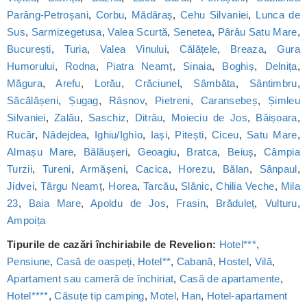
Parâng-Petroșani
,
Corbu
,
Mădăraș
,
Cehu Silvaniei
,
Lunca de
Sus
,
Sarmizegetusa
,
Valea Scurtă
,
Senetea
,
Pârâu Satu Mare
,
București
,
Turia
,
Valea Vinului
,
Călățele
,
Breaza
,
Gura
Humorului
,
Rodna
,
Piatra Neamț
,
Sinaia
,
Boghiș
,
Delnița
,
Măgura
,
Arefu
,
Lorău
,
Crăciunel
,
Sâmbăta
,
Sântimbru
,
Săcălășeni
,
Șugag
,
Râșnov
,
Pietreni
,
Caransebeș
,
Șimleu
Silvaniei
,
Zalău
,
Saschiz
,
Ditrău
,
Moieciu de Jos
,
Băișoara
,
Rucăr
,
Nădejdea
,
Ighiu/Ighìo
,
Iași
,
Pitești
,
Ciceu
,
Satu Mare
,
Almașu Mare
,
Bălăușeri
,
Geoagiu
,
Bratca
,
Beiuș
,
Câmpia
Turzii
,
Tureni
,
Armășeni
,
Cacica
,
Horezu
,
Bălan
,
Sânpaul
,
Jidvei
,
Târgu Neamț
,
Horea
,
Tarcău
,
Slănic
,
Chilia Veche
,
Mila
23
,
Baia Mare
,
Apoldu de Jos
,
Frasin
,
Brăduleț
,
Vulturu
,
Ampoița
Tipurile de cazări închiriabile de Revelion:
Hotel***
,
Pensiune
,
Casă de oaspeți
,
Hotel**
,
Cabană
,
Hostel
,
Vilă
,
Apartament sau cameră de închiriat
,
Casă de apartamente
,
Hotel****
,
Căsuțe tip camping
,
Motel
,
Han
,
Hotel-apartament