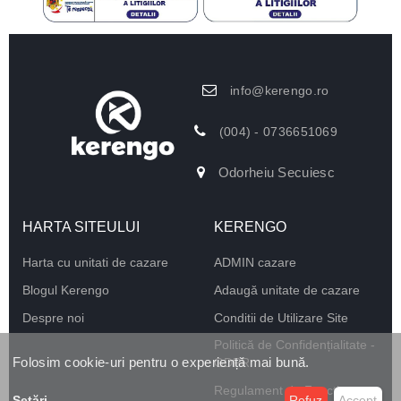
info@kerengo.ro
(004) - 0736651069
Odorheiu Secuiesc
HARTA SITEULUI
KERENGO
Harta cu unitati de cazare
ADMIN cazare
Blogul Kerengo
Adaugă unitate de cazare
Despre noi
Conditii de Utilizare Site
Politică de Confidențialitate -
Folosim cookie-uri pentru o experiență mai bună.
GDPR
Regulament de Funcționare
Setări
...
Refuz
Accept