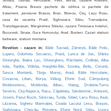
Sovata, Tusnad, Herculane, Felix, Borsa, cabane Arieseni,
Albac, Poiana Brasov pachete de odihna si pachete de
tratament, pensiune Brasov, Bran, Moeciu, Cluj, Lacu Rosu,
casa de vacanta Praid, Sighisoara, Sibiu, Transalpina,
Transfagarasan, Marginimea Sibiului, cazare Timisoara hoteluri,
Bucuresti, Sinaia, Gura Humorului, Arad, Busteni, Cazari statiuni
balneare, statiuni montane.
Revelion - cazare in:
Băile Tușnad
,
Zărnești
,
Băile Felix
,
Lupeni
,
Odorheiu Secuiesc
,
Praid
,
Lunca de Jos
,
Sfântu
Gheorghe
,
Balea Lac
,
Gheorgheni
,
Răchițele
,
Colibița
,
Alba
Iulia
,
Toplița
,
Vlăhița
,
Harghita-Băi
,
Sovata
,
Beliș
,
Corund
,
Sasca Montană
,
Târgu Mureș
,
Arad
,
Băile Herculane
,
Covasna
,
Liban
,
Borșa
,
Văliug
,
Eforie Sud
,
Câmpulung
Moldovenesc
,
Moldovița
,
Albac
,
Hațeg
,
Drobeta-Turnu
Severin
,
Cluj-Napoca
,
Racu
,
Căpâlnița
,
Sândominic
,
Arieșeni
,
Joseni
,
Pasul Bucin
,
Sâncraiu
,
Turda
,
Sibiel
,
Lacu Roșu
,
Aiud
,
Lăzarea
,
Sighetu Marmației
,
Coada Lacului Lesu
,
Brașov
,
Sighișoara
,
Chișcău
,
Rimetea
,
Eforie Nord
,
Sibiu
,
Izvoru