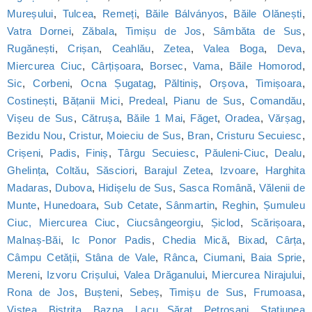
Mureșului
,
Tulcea
,
Remeți
,
Băile Bálványos
,
Băile Olănești
,
Vatra Dornei
,
Zăbala
,
Timișu de Jos
,
Sâmbăta de Sus
,
Rugănești
,
Crișan
,
Ceahlău
,
Zetea
,
Valea Boga
,
Deva
,
Miercurea Ciuc
,
Cârțișoara
,
Borsec
,
Vama
,
Băile Homorod
,
Sic
,
Corbeni
,
Ocna Șugatag
,
Păltiniș
,
Orșova
,
Timișoara
,
Costinești
,
Bățanii Mici
,
Predeal
,
Pianu de Sus
,
Comandău
,
Vișeu de Sus
,
Cătrușa
,
Băile 1 Mai
,
Făget
,
Oradea
,
Vărșag
,
Bezidu Nou
,
Cristur
,
Moieciu de Sus
,
Bran
,
Cristuru Secuiesc
,
Crișeni
,
Padis
,
Finiș
,
Târgu Secuiesc
,
Păuleni-Ciuc
,
Dealu
,
Ghelința
,
Coltău
,
Săsciori
,
Barajul Zetea
,
Izvoare
,
Harghita
Madaras
,
Dubova
,
Hidișelu de Sus
,
Sasca Română
,
Vălenii de
Munte
,
Hunedoara
,
Sub Cetate
,
Sânmartin
,
Reghin
,
Șumuleu
Ciuc, Miercurea Ciuc
,
Ciucsângeorgiu
,
Șiclod
,
Scărișoara
,
Malnaș-Băi
,
Ic Ponor Padis
,
Chedia Mică
,
Bixad
,
Cârța
,
Câmpu Cetății
,
Stâna de Vale
,
Rânca
,
Ciumani
,
Baia Sprie
,
Mereni
,
Izvoru Crișului
,
Valea Drăganului
,
Miercurea Nirajului
,
Rona de Jos
,
Bușteni
,
Sebeș
,
Timișu de Sus
,
Frumoasa
,
Viștea
,
Bistrița
,
Bazna
,
Lacu Sărat
,
Petroșani
,
Statiunea