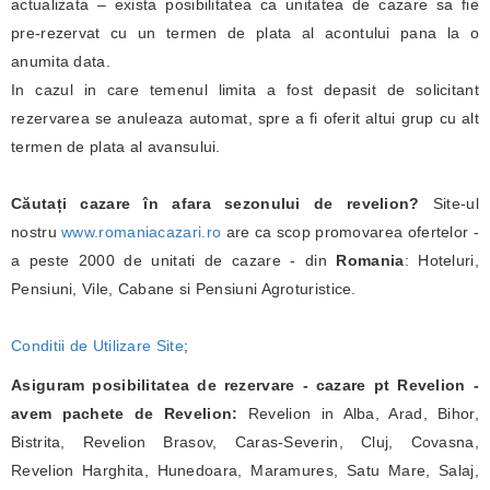
actualizata – exista posibilitatea ca unitatea de cazare sa fie
pre-rezervat cu un termen de plata al acontului pana la o
anumita data.
In cazul in care temenul limita a fost depasit de solicitant
rezervarea se anuleaza automat, spre a fi oferit altui grup cu alt
termen de plata al avansului.
Căutați cazare în afara sezonului de revelion?
Site-ul
nostru
www.romaniacazari.ro
are ca scop promovarea ofertelor -
a peste 2000 de unitati de cazare - din
Romania
: Hoteluri,
Pensiuni, Vile, Cabane si Pensiuni Agroturistice.
Conditii de Utilizare Site
;
Asiguram posibilitatea de rezervare - cazare pt Revelion -
avem pachete de Revelion:
Revelion in Alba, Arad, Bihor,
Bistrita, Revelion Brasov, Caras-Severin, Cluj, Covasna,
Revelion Harghita, Hunedoara, Maramures, Satu Mare, Salaj,