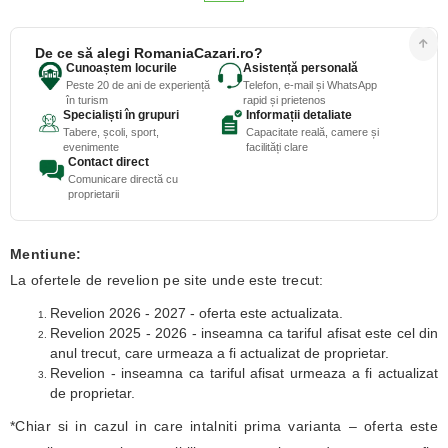
De ce să alegi RomaniaCazari.ro?
Cunoaștem locurile
Asistență personală
Peste 20 de ani de experiență
Telefon, e-mail și WhatsApp
în turism
rapid și prietenos
Specialiști în grupuri
Informații detaliate
Tabere, școli, sport,
Capacitate reală, camere și
evenimente
facilități clare
Contact direct
Comunicare directă cu
proprietarii
Mentiune:
La ofertele de revelion pe site unde este trecut:
Revelion 2026 - 2027 - oferta este actualizata.
Revelion 2025 - 2026 - inseamna ca tariful afisat este cel din
anul trecut, care urmeaza a fi actualizat de proprietar.
Revelion - inseamna ca tariful afisat urmeaza a fi actualizat
de proprietar.
*Chiar si in cazul in care intalniti prima varianta – oferta este