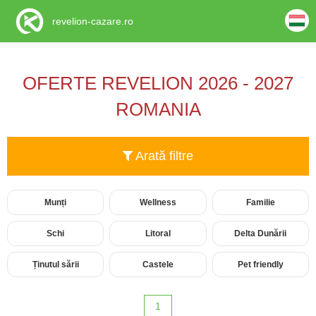
revelion-cazare.ro
OFERTE REVELION 2026 - 2027
ROMANIA
Arată filtre
Munți
Wellness
Familie
Schi
Litoral
Delta Dunării
Ținutul sării
Castele
Pet friendly
1