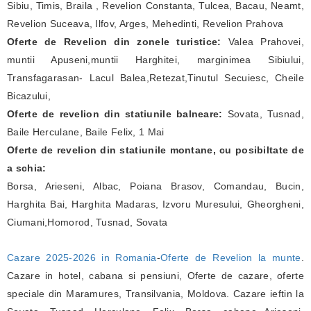
Sibiu, Timis, Braila , Revelion Constanta, Tulcea, Bacau, Neamt,
Revelion Suceava, Ilfov, Arges, Mehedinti, Revelion Prahova
Oferte de Revelion din zonele turistice:
Valea Prahovei,
muntii Apuseni,muntii Harghitei, marginimea Sibiului,
Transfagarasan- Lacul Balea,Retezat,Tinutul Secuiesc, Cheile
Bicazului,
Oferte de revelion din statiunile balneare:
Sovata, Tusnad,
Baile Herculane, Baile Felix, 1 Mai
Oferte de revelion din statiunile montane, cu posibiltate de
a schia:
Borsa, Arieseni, Albac, Poiana Brasov, Comandau, Bucin,
Harghita Bai, Harghita Madaras, Izvoru Muresului, Gheorgheni,
Ciumani,Homorod, Tusnad, Sovata
Cazare 2025-2026 in Romania
-
Oferte de Revelion la munte
.
Cazare in hotel, cabana si pensiuni, Oferte de cazare, oferte
speciale din Maramures, Transilvania, Moldova. Cazare ieftin la