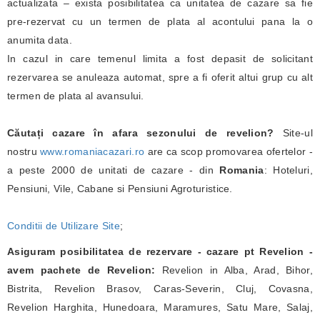
actualizata – exista posibilitatea ca unitatea de cazare sa fie
pre-rezervat cu un termen de plata al acontului pana la o
anumita data.
In cazul in care temenul limita a fost depasit de solicitant
rezervarea se anuleaza automat, spre a fi oferit altui grup cu alt
termen de plata al avansului.
Căutați cazare în afara sezonului de revelion?
Site-ul
nostru
www.romaniacazari.ro
are ca scop promovarea ofertelor -
a peste 2000 de unitati de cazare - din
Romania
: Hoteluri,
Pensiuni, Vile, Cabane si Pensiuni Agroturistice.
Conditii de Utilizare Site
;
Asiguram posibilitatea de rezervare - cazare pt Revelion -
avem pachete de Revelion:
Revelion in Alba, Arad, Bihor,
Bistrita, Revelion Brasov, Caras-Severin, Cluj, Covasna,
Revelion Harghita, Hunedoara, Maramures, Satu Mare, Salaj,