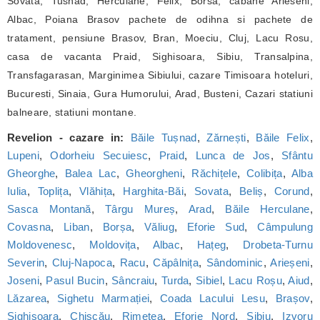
Sovata, Tusnad, Herculane, Felix, Borsa, cabane Arieseni,
Albac, Poiana Brasov pachete de odihna si pachete de
tratament, pensiune Brasov, Bran, Moeciu, Cluj, Lacu Rosu,
casa de vacanta Praid, Sighisoara, Sibiu, Transalpina,
Transfagarasan, Marginimea Sibiului, cazare Timisoara hoteluri,
Bucuresti, Sinaia, Gura Humorului, Arad, Busteni, Cazari statiuni
balneare, statiuni montane.
Revelion - cazare in:
Băile Tușnad
,
Zărnești
,
Băile Felix
,
Lupeni
,
Odorheiu Secuiesc
,
Praid
,
Lunca de Jos
,
Sfântu
Gheorghe
,
Balea Lac
,
Gheorgheni
,
Răchițele
,
Colibița
,
Alba
Iulia
,
Toplița
,
Vlăhița
,
Harghita-Băi
,
Sovata
,
Beliș
,
Corund
,
Sasca Montană
,
Târgu Mureș
,
Arad
,
Băile Herculane
,
Covasna
,
Liban
,
Borșa
,
Văliug
,
Eforie Sud
,
Câmpulung
Moldovenesc
,
Moldovița
,
Albac
,
Hațeg
,
Drobeta-Turnu
Severin
,
Cluj-Napoca
,
Racu
,
Căpâlnița
,
Sândominic
,
Arieșeni
,
Joseni
,
Pasul Bucin
,
Sâncraiu
,
Turda
,
Sibiel
,
Lacu Roșu
,
Aiud
,
Lăzarea
,
Sighetu Marmației
,
Coada Lacului Lesu
,
Brașov
,
Sighișoara
,
Chișcău
,
Rimetea
,
Eforie Nord
,
Sibiu
,
Izvoru