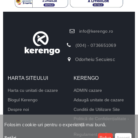
info@kerengo.ro
(004) - 0736651069
Odorheiu Secuiesc
HARTA SITEULUI
KERENGO
Harta cu unitati de cazare
ADMIN cazare
Blogul Kerengo
Adaugă unitate de cazare
Despre noi
Conditii de Utilizare Site
Politică de Confidențialitate -
Folosim cookie-uri pentru o experiență mai bună.
GDPR
Regulament de Funcționare
Setări
...
Refuz
Accept