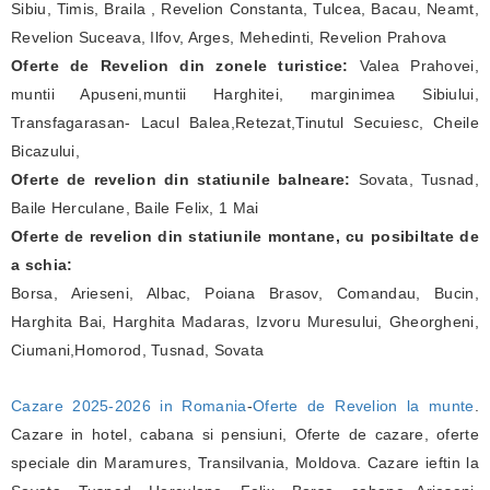
Sibiu, Timis, Braila , Revelion Constanta, Tulcea, Bacau, Neamt,
Revelion Suceava, Ilfov, Arges, Mehedinti, Revelion Prahova
Oferte de Revelion din zonele turistice:
Valea Prahovei,
muntii Apuseni,muntii Harghitei, marginimea Sibiului,
Transfagarasan- Lacul Balea,Retezat,Tinutul Secuiesc, Cheile
Bicazului,
Oferte de revelion din statiunile balneare:
Sovata, Tusnad,
Baile Herculane, Baile Felix, 1 Mai
Oferte de revelion din statiunile montane, cu posibiltate de
a schia:
Borsa, Arieseni, Albac, Poiana Brasov, Comandau, Bucin,
Harghita Bai, Harghita Madaras, Izvoru Muresului, Gheorgheni,
Ciumani,Homorod, Tusnad, Sovata
Cazare 2025-2026 in Romania
-
Oferte de Revelion la munte
.
Cazare in hotel, cabana si pensiuni, Oferte de cazare, oferte
speciale din Maramures, Transilvania, Moldova. Cazare ieftin la