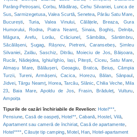
Parâng-Petroșani
,
Corbu
,
Mădăraș
,
Cehu Silvaniei
,
Lunca de
Sus
,
Sarmizegetusa
,
Valea Scurtă
,
Senetea
,
Pârâu Satu Mare
,
București
,
Turia
,
Valea Vinului
,
Călățele
,
Breaza
,
Gura
Humorului
,
Rodna
,
Piatra Neamț
,
Sinaia
,
Boghiș
,
Delnița
,
Măgura
,
Arefu
,
Lorău
,
Crăciunel
,
Sâmbăta
,
Sântimbru
,
Săcălășeni
,
Șugag
,
Râșnov
,
Pietreni
,
Caransebeș
,
Șimleu
Silvaniei
,
Zalău
,
Saschiz
,
Ditrău
,
Moieciu de Jos
,
Băișoara
,
Rucăr
,
Nădejdea
,
Ighiu/Ighìo
,
Iași
,
Pitești
,
Ciceu
,
Satu Mare
,
Almașu Mare
,
Bălăușeri
,
Geoagiu
,
Bratca
,
Beiuș
,
Câmpia
Turzii
,
Tureni
,
Armășeni
,
Cacica
,
Horezu
,
Bălan
,
Sânpaul
,
Jidvei
,
Târgu Neamț
,
Horea
,
Tarcău
,
Slănic
,
Chilia Veche
,
Mila
23
,
Baia Mare
,
Apoldu de Jos
,
Frasin
,
Brăduleț
,
Vulturu
,
Ampoița
Tipurile de cazări închiriabile de Revelion:
Hotel***
,
Pensiune
,
Casă de oaspeți
,
Hotel**
,
Cabană
,
Hostel
,
Vilă
,
Apartament sau cameră de închiriat
,
Casă de apartamente
,
Hotel****
,
Căsuțe tip camping
,
Motel
,
Han
,
Hotel-apartament