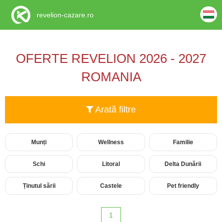
revelion-cazare.ro
OFERTE REVELION 2026 - 2027
ROMANIA
Arată filtre
Munți
Wellness
Familie
Schi
Litoral
Delta Dunării
Ținutul sării
Castele
Pet friendly
1