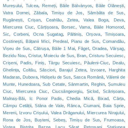
Mureșului
,
Tulcea
,
Remeți
,
Băile Bálványos
,
Băile Olănești
,
Vatra Dornei
,
Zăbala
,
Timișu de Jos
,
Sâmbăta de Sus
,
Rugănești
,
Crișan
,
Ceahlău
,
Zetea
,
Valea Boga
,
Deva
,
Miercurea Ciuc
,
Cârțișoara
,
Borsec
,
Vama
,
Băile Homorod
,
Sic
,
Corbeni
,
Ocna Șugatag
,
Păltiniș
,
Orșova
,
Timișoara
,
Costinești
,
Bățanii Mici
,
Predeal
,
Pianu de Sus
,
Comandău
,
Vișeu de Sus
,
Cătrușa
,
Băile 1 Mai
,
Făget
,
Oradea
,
Vărșag
,
Bezidu Nou
,
Cristur
,
Moieciu de Sus
,
Bran
,
Cristuru Secuiesc
,
Crișeni
,
Padis
,
Finiș
,
Târgu Secuiesc
,
Păuleni-Ciuc
,
Dealu
,
Ghelința
,
Coltău
,
Săsciori
,
Barajul Zetea
,
Izvoare
,
Harghita
Madaras
,
Dubova
,
Hidișelu de Sus
,
Sasca Română
,
Vălenii de
Munte
,
Hunedoara
,
Sub Cetate
,
Sânmartin
,
Reghin
,
Șumuleu
Ciuc, Miercurea Ciuc
,
Ciucsângeorgiu
,
Șiclod
,
Scărișoara
,
Malnaș-Băi
,
Ic Ponor Padis
,
Chedia Mică
,
Bixad
,
Cârța
,
Câmpu Cetății
,
Stâna de Vale
,
Rânca
,
Ciumani
,
Baia Sprie
,
Mereni
,
Izvoru Crișului
,
Valea Drăganului
,
Miercurea Nirajului
,
Rona de Jos
,
Bușteni
,
Sebeș
,
Timișu de Sus
,
Frumoasa
,
Viștea
,
Bistrița
,
Bazna
,
Lacu Sărat
,
Petroșani
,
Statiunea