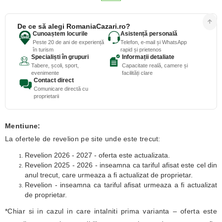
De ce să alegi RomaniaCazari.ro?
Cunoaștem locurile
Asistență personală
Peste 20 de ani de experiență
Telefon, e-mail și WhatsApp
în turism
rapid și prietenos
Specialiști în grupuri
Informații detaliate
Tabere, școli, sport,
Capacitate reală, camere și
evenimente
facilități clare
Contact direct
Comunicare directă cu
proprietarii
Mentiune:
La ofertele de revelion pe site unde este trecut:
Revelion 2026 - 2027 - oferta este actualizata.
Revelion 2025 - 2026 - inseamna ca tariful afisat este cel din
anul trecut, care urmeaza a fi actualizat de proprietar.
Revelion - inseamna ca tariful afisat urmeaza a fi actualizat
de proprietar.
*Chiar si in cazul in care intalniti prima varianta – oferta este