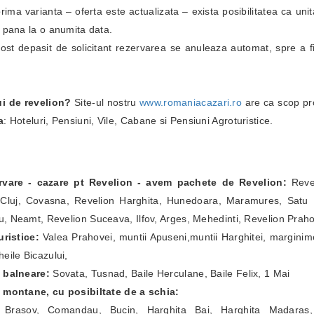
i prima varianta – oferta este actualizata – exista posibilitatea ca un
i pana la o anumita data.
fost depasit de solicitant rezervarea se anuleaza automat, spre a fi
ui de revelion?
Site-ul nostru
www.romaniacazari.ro
are ca scop pr
a
: Hoteluri, Pensiuni, Vile, Cabane si Pensiuni Agroturistice.
ervare - cazare pt Revelion - avem pachete de Revelion:
Revel
Cluj, Covasna, Revelion Harghita, Hunedoara, Maramures, Satu Ma
, Neamt, Revelion Suceava, Ilfov, Arges, Mehedinti, Revelion Prah
ristice:
Valea Prahovei, muntii Apuseni,muntii Harghitei, marginim
eile Bicazului,
e balneare:
Sovata, Tusnad, Baile Herculane, Baile Felix, 1 Mai
e montane, cu posibiltate de a schia:
a Brasov, Comandau, Bucin, Harghita Bai, Harghita Madaras,