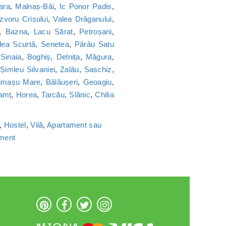
ara
,
Malnaș-Băi
,
Ic Ponor Padis
,
Izvoru Crișului
,
Valea Drăganului
,
,
Bazna
,
Lacu Sărat
,
Petroșani
,
lea Scurtă
,
Senetea
,
Pârâu Satu
,
Sinaia
,
Boghiș
,
Delnița
,
Măgura
,
,
Șimleu Silvaniei
,
Zalău
,
Saschiz
,
lmașu Mare
,
Bălăușeri
,
Geoagiu
,
amț
,
Horea
,
Tarcău
,
Slănic
,
Chilia
,
Hostel
,
Vilă
,
Apartament sau
ament