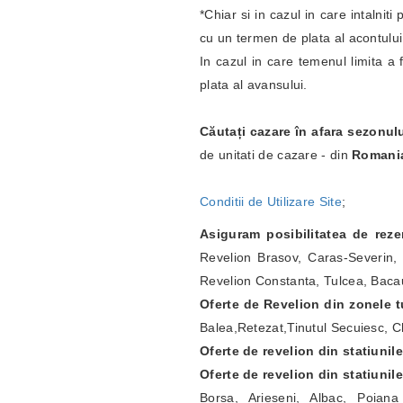
*Chiar si in cazul in care intalnit
cu un termen de plata al acontulu
In cazul in care temenul limita a 
plata al avansului.
Căutați cazare în afara sezonul
de unitati de cazare - din
Romani
Conditii de Utilizare Site
;
Asiguram posibilitatea de rez
Revelion Brasov, Caras-Severin, 
Revelion Constanta, Tulcea, Bacau
Oferte de Revelion din zonele tu
Balea,Retezat,Tinutul Secuiesc, Ch
Oferte de revelion din statiunil
Oferte de revelion din statiunil
Borsa, Arieseni, Albac, Poian