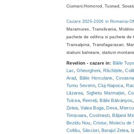
Ciumani,Homorod, Tusnad, Sovat
Cazare 2025-2026 in Romania
-
Of
Maramures, Transilvania, Moldova
pachete de odihna si pachete de t
Transalpina, Transfagarasan, Marg
statiuni balneare, statiuni montan
Revelion - cazare in:
Băile Tuș
Lac
,
Gheorgheni
,
Răchițele
,
Coli
Arad
,
Băile Herculane
,
Covasn
Turnu Severin
,
Cluj-Napoca
,
Ra
Lăzarea
,
Sighetu Marmației
,
Co
Tulcea
,
Remeți
,
Băile Bálványos
Zetea
,
Valea Boga
,
Deva
,
Miercu
Timișoara
,
Costinești
,
Bățanii Mic
Bezidu Nou
,
Cristur
,
Moieciu de
Coltău
,
Săsciori
,
Barajul Zetea
,
I