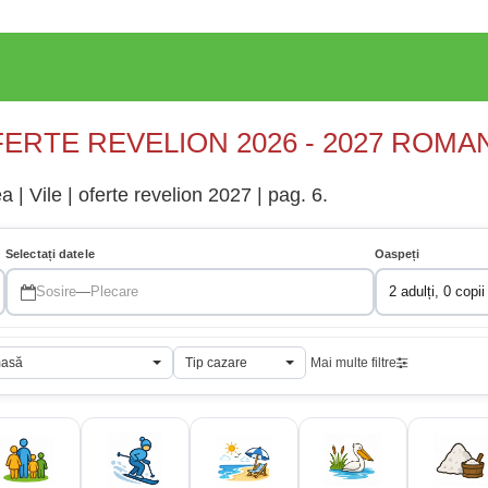
ERTE REVELION 2026 - 2027 ROMA
 | Vile | oferte revelion 2027 | pag. 6.
Selectați datele
Oaspeți
Sosire
—
Plecare
2 adulți, 0 copii
masă
Tip cazare
Mai multe filtre