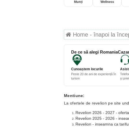
Munți
Wellness
Home - înapoi la începu
De ce să alegi RomaniaCazar
Cunoaștem locurile
Asist
Peste 20 de ani de experiență în
Telefo
turism
și pri
Mentiune:
La ofertele de revelion pe site und
Revelion 2026 - 2027 - oferta
Revelion 2025 - 2026 - inseamn
Revelion - inseamna ca tariful