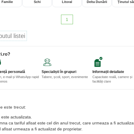
Familie
Schi
Litoral
Delta Dunării
Ținutul săr
1
tul listei
i.ro?
ență personală
Specialiști în grupuri
Informații detaliate
n, e-mail și WhatsApp rapid
Tabere, școli, sport, evenimente
Capacitate reală, camere și
etenos
facilități clare
e este trecut:
 este actualizata.
a ca tariful afisat este cel din anul trecut, care urmeaza a fi actualiza
 afisat urmeaza a fi actualizat de proprietar.