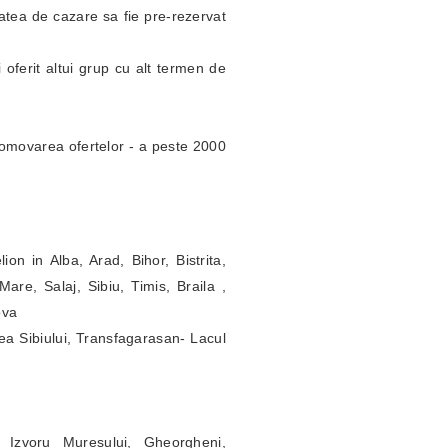
itatea de cazare sa fie pre-rezervat
 oferit altui grup cu alt termen de
omovarea ofertelor - a peste 2000
ion in Alba, Arad, Bihor, Bistrita,
re, Salaj, Sibiu, Timis, Braila ,
ova
ea Sibiului, Transfagarasan- Lacul
 Izvoru Muresului, Gheorgheni,