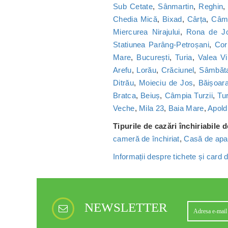
Sub Cetate
,
Sânmartin
,
Reghin
Chedia Mică
,
Bixad
,
Cârța
,
Câmp
Miercurea Nirajului
,
Rona de J
Statiunea Parâng-Petroșani
,
Cor
Mare
,
București
,
Turia
,
Valea Vi
Arefu
,
Lorău
,
Crăciunel
,
Sâmbăt
Ditrău
,
Moieciu de Jos
,
Băișoar
Bratca
,
Beiuș
,
Câmpia Turzii
,
Tu
Veche
,
Mila 23
,
Baia Mare
,
Apold
Tipurile de cazări închiriabile 
cameră de închiriat
,
Casă de apa
Informații despre tichete și card
NEWSLETTER