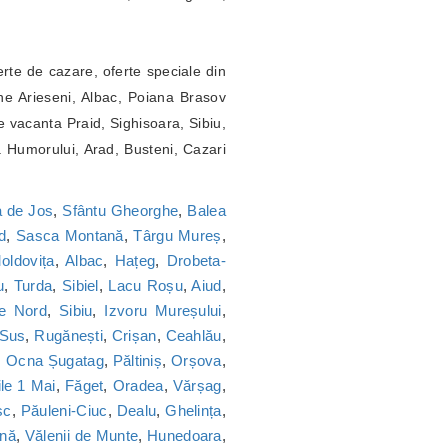
erte de cazare, oferte speciale din
ne Arieseni, Albac, Poiana Brasov
 vacanta Praid, Sighisoara, Sibiu,
a Humorului, Arad, Busteni, Cazari
 de Jos
,
Sfântu Gheorghe
,
Balea
d
,
Sasca Montană
,
Târgu Mureș
,
oldovița
,
Albac
,
Hațeg
,
Drobeta-
u
,
Turda
,
Sibiel
,
Lacu Roșu
,
Aiud
,
ie Nord
,
Sibiu
,
Izvoru Mureșului
,
 Sus
,
Rugănești
,
Crișan
,
Ceahlău
,
,
Ocna Șugatag
,
Păltiniș
,
Orșova
,
le 1 Mai
,
Făget
,
Oradea
,
Vărșag
,
sc
,
Păuleni-Ciuc
,
Dealu
,
Ghelința
,
nă
,
Vălenii de Munte
,
Hunedoara
,