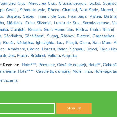
,
Șumuleu Ciuc, Miercurea Ciuc
,
Ciucsângeorgiu
,
Șiclod
,
Scărișo
u Cetății
,
Stâna de Vale
,
Rânca
,
Ciumani
,
Baia Sprie
,
Mereni
,
os
,
Bușteni
,
Sebeș
,
Timișu de Sus
,
Frumoasa
,
Viștea
,
Bistrița
bu
,
Mădăraș
,
Cehu Silvaniei
,
Lunca de Sus
,
Sarmizegetusa
,
Va
nului
,
Călățele
,
Breaza
,
Gura Humorului
,
Rodna
,
Piatra Neamț
a
,
Sântimbru
,
Săcălășeni
,
Șugag
,
Râșnov
,
Pietreni
,
Caransebeș
a
,
Rucăr
,
Nădejdea
,
Ighiu/Ighìo
,
Iași
,
Pitești
,
Ciceu
,
Satu Mare
,
A
reni
,
Armășeni
,
Cacica
,
Horezu
,
Bălan
,
Sânpaul
,
Jidvei
,
Târgu Ne
u de Jos
,
Frasin
,
Brăduleț
,
Vulturu
,
Ampoița
de Revelion:
Hotel***
,
Pensiune
,
Casă de oaspeți
,
Hotel**
,
Cabană
rtamente
,
Hotel****
,
Căsuțe tip camping
,
Motel
,
Han
,
Hotel-apart
 de vacanță
SIGN UP