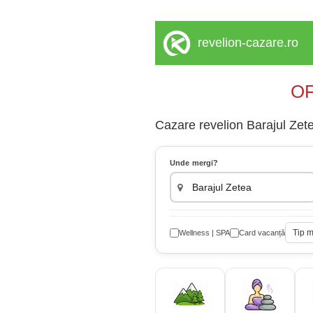
revelion-cazare.ro
OF
Cazare revelion Barajul Zetea
Unde mergi?
Tip 
Wellness | SPA
Card vacanță