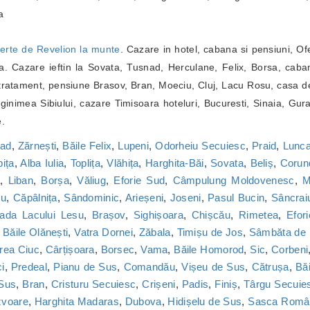
a
erte de Revelion la munte
. Cazare in hotel, cabana si pensiuni, Of
. Cazare ieftin la Sovata, Tusnad, Herculane, Felix, Borsa, caba
ratament, pensiune Brasov, Bran, Moeciu, Cluj, Lacu Rosu, casa de
inimea Sibiului, cazare Timisoara hoteluri, Bucuresti, Sinaia, Gur
e.
nad
,
Zărnești
,
Băile Felix
,
Lupeni
,
Odorheiu Secuiesc
,
Praid
,
Lunca
bița
,
Alba Iulia
,
Toplița
,
Vlăhița
,
Harghita-Băi
,
Sovata
,
Beliș
,
Corun
a
,
Liban
,
Borșa
,
Văliug
,
Eforie Sud
,
Câmpulung Moldovenesc
,
M
cu
,
Căpâlnița
,
Sândominic
,
Arieșeni
,
Joseni
,
Pasul Bucin
,
Sâncrai
ada Lacului Lesu
,
Brașov
,
Sighișoara
,
Chișcău
,
Rimetea
,
Efor
,
Băile Olănești
,
Vatra Dornei
,
Zăbala
,
Timișu de Jos
,
Sâmbăta de
rea Ciuc
,
Cârțișoara
,
Borsec
,
Vama
,
Băile Homorod
,
Sic
,
Corbeni
i
,
Predeal
,
Pianu de Sus
,
Comandău
,
Vișeu de Sus
,
Cătrușa
,
Băi
 Sus
,
Bran
,
Cristuru Secuiesc
,
Crișeni
,
Padis
,
Finiș
,
Târgu Secuie
zvoare
,
Harghita Madaras
,
Dubova
,
Hidișelu de Sus
,
Sasca Româ