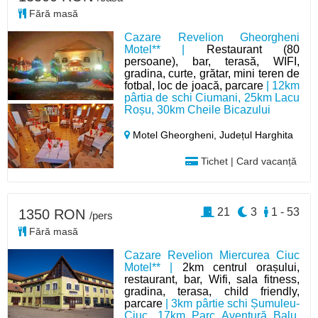
Fără masă
Cazare Revelion Gheorgheni
Motel** |
Restaurant (80
persoane), bar, terasă, WIFI,
gradina, curte, grătar, mini teren de
fotbal, loc de joacă, parcare
| 12km
pârtia de schi Ciumani, 25km Lacu
Roșu, 30km Cheile Bicazului
Motel Gheorgheni,
Județul Harghita
Tichet | Card vacanță
21
3
1 - 53
1350 RON
/pers
Fără masă
Cazare Revelion Miercurea Ciuc
Motel** |
2km centrul orașului,
restaurant, bar, Wifi, sala fitness,
gradina, terasa, child friendly,
parcare
| 3km pârtie schi Șumuleu-
Ciuc, 17km Parc Aventură Balu,