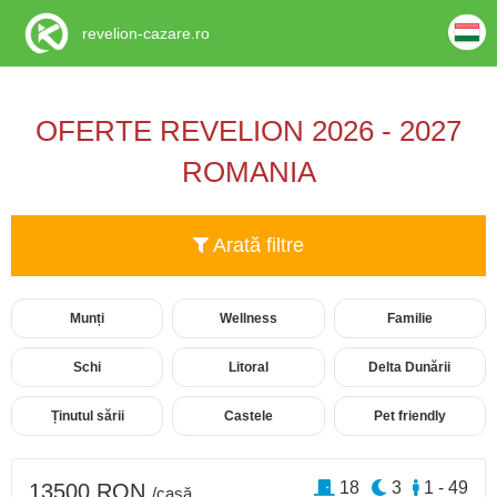
revelion-cazare.ro
OFERTE REVELION 2026 - 2027
ROMANIA
Arată filtre
Munți
Wellness
Familie
Schi
Litoral
Delta Dunării
Ținutul sării
Castele
Pet friendly
18
3
1 - 49
13500 RON
/casă