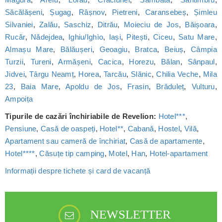
Săcălășeni
,
Șugag
,
Râșnov
,
Pietreni
,
Caransebeș
,
Șimleu
Silvaniei
,
Zalău
,
Saschiz
,
Ditrău
,
Moieciu de Jos
,
Băișoara
,
Rucăr
,
Nădejdea
,
Ighiu/Ighìo
,
Iași
,
Pitești
,
Ciceu
,
Satu Mare
,
Almașu Mare
,
Bălăușeri
,
Geoagiu
,
Bratca
,
Beiuș
,
Câmpia
Turzii
,
Tureni
,
Armășeni
,
Cacica
,
Horezu
,
Bălan
,
Sânpaul
,
Jidvei
,
Târgu Neamț
,
Horea
,
Tarcău
,
Slănic
,
Chilia Veche
,
Mila
23
,
Baia Mare
,
Apoldu de Jos
,
Frasin
,
Brăduleț
,
Vulturu
,
Ampoița
Tipurile de cazări închiriabile de Revelion:
Hotel***
,
Pensiune
,
Casă de oaspeți
,
Hotel**
,
Cabană
,
Hostel
,
Vilă
,
Apartament sau cameră de închiriat
,
Casă de apartamente
,
Hotel****
,
Căsuțe tip camping
,
Motel
,
Han
,
Hotel-apartament
Informații despre tichete și card de vacanță
NEWSLETTER