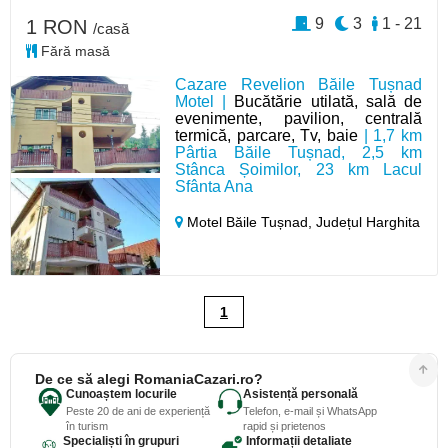
9
3
1 - 21
1 RON
/casă
Fără masă
Cazare Revelion Băile Tușnad
Motel |
Bucătărie utilată, sală de
evenimente, pavilion, centrală
termică, parcare, Tv, baie
| 1,7 km
Pârtia Băile Tușnad, 2,5 km
Stânca Șoimilor, 23 km Lacul
Sfânta Ana
Motel Băile Tușnad,
Județul Harghita
1
De ce să alegi RomaniaCazari.ro?
Cunoaștem locurile
Asistență personală
Peste 20 de ani de experiență
Telefon, e-mail și WhatsApp
în turism
rapid și prietenos
Specialiști în grupuri
Informații detaliate