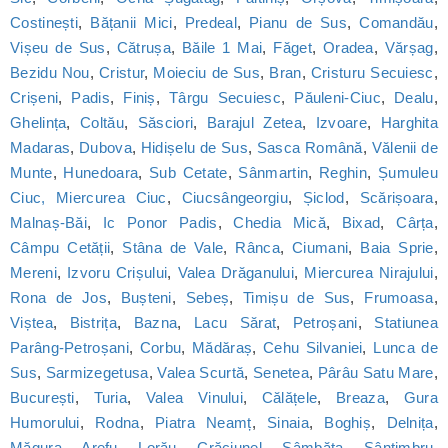
Costinești
,
Bățanii Mici
,
Predeal
,
Pianu de Sus
,
Comandău
,
Vișeu de Sus
,
Cătrușa
,
Băile 1 Mai
,
Făget
,
Oradea
,
Vărșag
,
Bezidu Nou
,
Cristur
,
Moieciu de Sus
,
Bran
,
Cristuru Secuiesc
,
Crișeni
,
Padis
,
Finiș
,
Târgu Secuiesc
,
Păuleni-Ciuc
,
Dealu
,
Ghelința
,
Coltău
,
Săsciori
,
Barajul Zetea
,
Izvoare
,
Harghita
Madaras
,
Dubova
,
Hidișelu de Sus
,
Sasca Română
,
Vălenii de
Munte
,
Hunedoara
,
Sub Cetate
,
Sânmartin
,
Reghin
,
Șumuleu
Ciuc, Miercurea Ciuc
,
Ciucsângeorgiu
,
Șiclod
,
Scărișoara
,
Malnaș-Băi
,
Ic Ponor Padis
,
Chedia Mică
,
Bixad
,
Cârța
,
Câmpu Cetății
,
Stâna de Vale
,
Rânca
,
Ciumani
,
Baia Sprie
,
Mereni
,
Izvoru Crișului
,
Valea Drăganului
,
Miercurea Nirajului
,
Rona de Jos
,
Bușteni
,
Sebeș
,
Timișu de Sus
,
Frumoasa
,
Viștea
,
Bistrița
,
Bazna
,
Lacu Sărat
,
Petroșani
,
Statiunea
Parâng-Petroșani
,
Corbu
,
Mădăraș
,
Cehu Silvaniei
,
Lunca de
Sus
,
Sarmizegetusa
,
Valea Scurtă
,
Senetea
,
Pârâu Satu Mare
,
București
,
Turia
,
Valea Vinului
,
Călățele
,
Breaza
,
Gura
Humorului
,
Rodna
,
Piatra Neamț
,
Sinaia
,
Boghiș
,
Delnița
,
Măgura
,
Arefu
,
Lorău
,
Crăciunel
,
Sâmbăta
,
Sântimbru
,