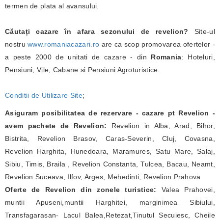
termen de plata al avansului.
Căutați cazare în afara sezonului de revelion?
Site-ul
nostru
www.romaniacazari.ro
are ca scop promovarea ofertelor -
a peste 2000 de unitati de cazare - din
Romania
: Hoteluri,
Pensiuni, Vile, Cabane si Pensiuni Agroturistice.
Conditii de Utilizare Site
;
Asiguram posibilitatea de rezervare - cazare pt Revelion -
avem pachete de Revelion:
Revelion in Alba, Arad, Bihor,
Bistrita, Revelion Brasov, Caras-Severin, Cluj, Covasna,
Revelion Harghita, Hunedoara, Maramures, Satu Mare, Salaj,
Sibiu, Timis, Braila , Revelion Constanta, Tulcea, Bacau, Neamt,
Revelion Suceava, Ilfov, Arges, Mehedinti, Revelion Prahova
Oferte de Revelion din zonele turistice:
Valea Prahovei,
muntii Apuseni,muntii Harghitei, marginimea Sibiului,
Transfagarasan- Lacul Balea,Retezat,Tinutul Secuiesc, Cheile