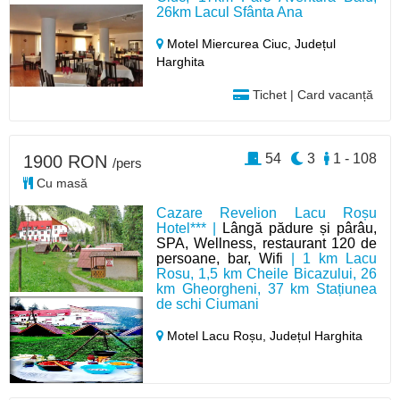
26km Lacul Sfânta Ana
Motel Miercurea Ciuc,
Județul
Harghita
Tichet | Card vacanță
54
3
1 - 108
1900 RON
/pers
Cu masă
Cazare Revelion Lacu Roșu
Hotel*** |
Lângă pădure și pârâu,
SPA, Wellness, restaurant 120 de
persoane, bar, Wifi
| 1 km Lacu
Rosu, 1,5 km Cheile Bicazului, 26
km Gheorgheni, 37 km Stațiunea
de schi Ciumani
Motel Lacu Roșu,
Județul Harghita