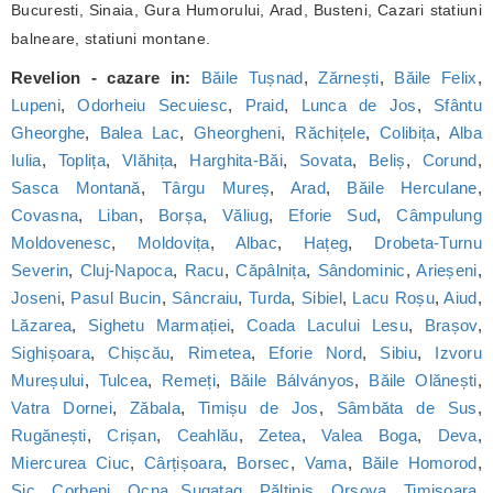
Bucuresti, Sinaia, Gura Humorului, Arad, Busteni, Cazari statiuni
balneare, statiuni montane.
Revelion - cazare in:
Băile Tușnad
,
Zărnești
,
Băile Felix
,
Lupeni
,
Odorheiu Secuiesc
,
Praid
,
Lunca de Jos
,
Sfântu
Gheorghe
,
Balea Lac
,
Gheorgheni
,
Răchițele
,
Colibița
,
Alba
Iulia
,
Toplița
,
Vlăhița
,
Harghita-Băi
,
Sovata
,
Beliș
,
Corund
,
Sasca Montană
,
Târgu Mureș
,
Arad
,
Băile Herculane
,
Covasna
,
Liban
,
Borșa
,
Văliug
,
Eforie Sud
,
Câmpulung
Moldovenesc
,
Moldovița
,
Albac
,
Hațeg
,
Drobeta-Turnu
Severin
,
Cluj-Napoca
,
Racu
,
Căpâlnița
,
Sândominic
,
Arieșeni
,
Joseni
,
Pasul Bucin
,
Sâncraiu
,
Turda
,
Sibiel
,
Lacu Roșu
,
Aiud
,
Lăzarea
,
Sighetu Marmației
,
Coada Lacului Lesu
,
Brașov
,
Sighișoara
,
Chișcău
,
Rimetea
,
Eforie Nord
,
Sibiu
,
Izvoru
Mureșului
,
Tulcea
,
Remeți
,
Băile Bálványos
,
Băile Olănești
,
Vatra Dornei
,
Zăbala
,
Timișu de Jos
,
Sâmbăta de Sus
,
Rugănești
,
Crișan
,
Ceahlău
,
Zetea
,
Valea Boga
,
Deva
,
Miercurea Ciuc
,
Cârțișoara
,
Borsec
,
Vama
,
Băile Homorod
,
Sic
,
Corbeni
,
Ocna Șugatag
,
Păltiniș
,
Orșova
,
Timișoara
,