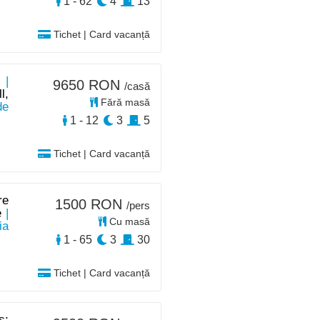
1 - 62
4
13
Tichet | Card vacanță
 |
9650 RON
/casă
l,
Fără masă
de
1 - 12
3
5
Tichet | Card vacanță
re
1500 RON
/pers
e
|
Cu masă
ia
1 - 65
3
30
Tichet | Card vacanță
s: