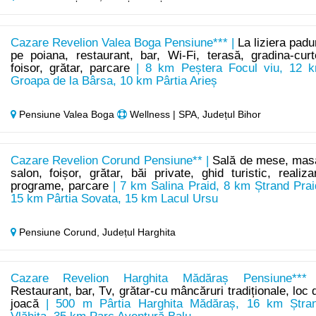
Cazare Revelion Valea Boga Pensiune*** |
La liziera padur
pe poiana, restaurant, bar, Wi-Fi, terasă, gradina-curt
foisor, grătar, parcare
| 8 km Peștera Focul viu, 12 
Groapa de la Bârsa, 10 km Pârtia Arieș
Pensiune Valea Boga
Wellness | SPA, Județul Bihor
Cazare Revelion Corund Pensiune** |
Sală de mese, mas
salon, foișor, grătar, băi private, ghid turistic, realiza
programe, parcare
| 7 km Salina Praid, 8 km Ștrand Prai
15 km Pârtia Sovata, 15 km Lacul Ursu
Pensiune Corund,
Județul Harghita
Cazare Revelion Harghita Mădăraș Pensiune***
Restaurant, bar, Tv, grătar-cu mâncăruri tradiționale, loc 
joacă
| 500 m Pârtia Harghita Mădăraș, 16 km Ștra