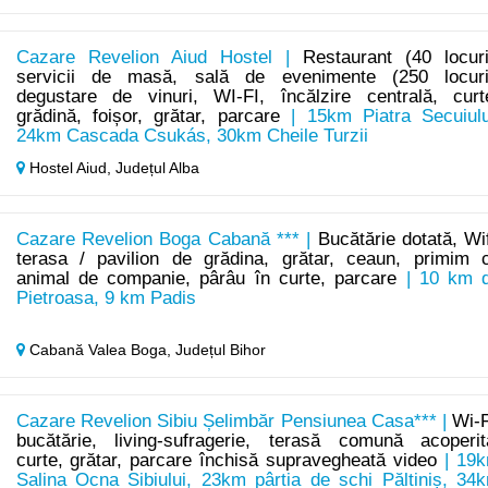
Cazare Revelion Aiud Hostel |
Restaurant (40 locuri
servicii de masă, sală de evenimente (250 locuri
degustare de vinuri, WI-FI, încălzire centrală, curt
grădină, foișor, grătar, parcare
| 15km Piatra Secuiulu
24km Cascada Csukás, 30km Cheile Turzii
Hostel Aiud,
Județul Alba
Cazare Revelion Boga Cabană *** |
Bucătărie dotată, Wif
terasa / pavilion de grădina, grătar, ceaun, primim 
animal de companie, pârâu în curte, parcare
| 10 km 
Pietroasa, 9 km Padis
Cabană Valea Boga,
Județul Bihor
Cazare Revelion Sibiu Șelimbăr Pensiunea Casa*** |
Wi-F
bucătărie, living-sufragerie, terasă comună acoperit
curte, grătar, parcare închisă supravegheată video
| 19
Salina Ocna Sibiului, 23km pârtia de schi Păltiniș, 34