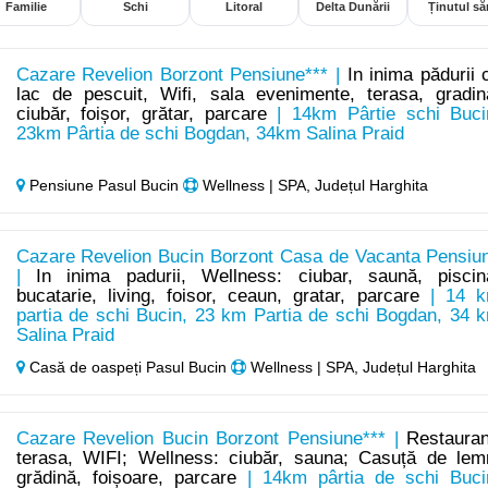
Familie
Schi
Litoral
Delta Dunării
Ținutul săr
Cazare Revelion Borzont Pensiune*** |
In inima pădurii 
lac de pescuit, Wifi, sala evenimente, terasa, gradin
ciubăr, foișor, grătar, parcare
| 14km Pârtie schi Buci
23km Pârtia de schi Bogdan, 34km Salina Praid
Pensiune Pasul Bucin
Wellness | SPA, Județul Harghita
Cazare Revelion Bucin Borzont Casa de Vacanta Pensiu
|
In inima padurii, Wellness: ciubar, saună, piscin
bucatarie, living, foisor, ceaun, gratar, parcare
| 14 
partia de schi Bucin, 23 km Partia de schi Bogdan, 34 
Salina Praid
Casă de oaspeți Pasul Bucin
Wellness | SPA, Județul Harghita
Cazare Revelion Bucin Borzont Pensiune*** |
Restauran
terasa, WIFI; Wellness: ciubăr, sauna; Casuță de lem
grădină, foișoare, parcare
| 14km pârtia de schi Buci