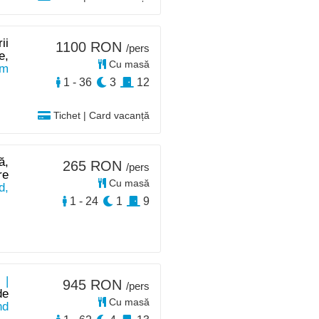
ii
1100 RON
/pers
e,
Cu masă
km
1 - 36
3
12
Tichet | Card vacanță
ă,
265 RON
/pers
re
Cu masă
d,
1 - 24
1
9
 |
945 RON
/pers
de
Cu masă
nd