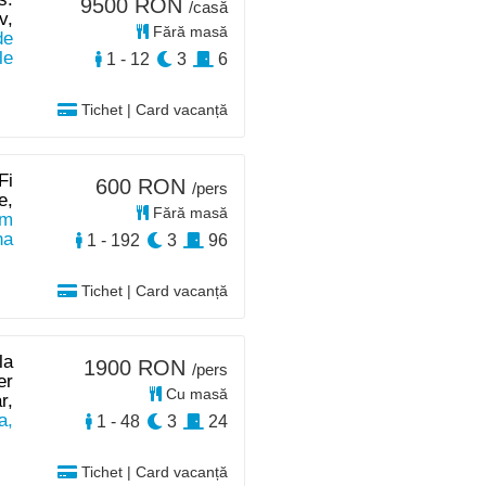
9500 RON
/casă
v,
Fără masă
de
le
1 - 12
3
6
Tichet | Card vacanță
Fi
600 RON
/pers
e,
Fără masă
km
na
1 - 192
3
96
Tichet | Card vacanță
la
1900 RON
/pers
er
Cu masă
r,
a,
1 - 48
3
24
Tichet | Card vacanță