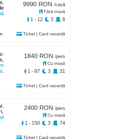
e,
9990 RON
/casă
de
Fără masă
nă
1 - 12
3
6
in
Tichet | Card vacanță
s:
1840 RON
/pers
e,
Cu masă
km
a,
1 - 87
3
31
Tichet | Card vacanță
r,
2400 RON
/pers
i,
Cu masă
ul
1 - 150
3
74
Tichet | Card vacanță