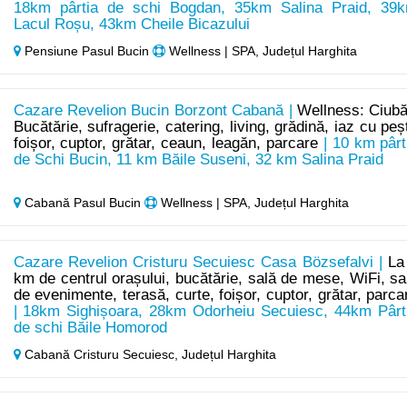
18km pârtia de schi Bogdan, 35km Salina Praid, 39
Lacul Roșu, 43km Cheile Bicazului
Pensiune Pasul Bucin
Wellness | SPA, Județul Harghita
Cazare Revelion Bucin Borzont Cabană |
Wellness: Ciubă
Bucătărie, sufragerie, catering, living, grădină, iaz cu peșt
foișor, cuptor, grătar, ceaun, leagăn, parcare
| 10 km pârt
de Schi Bucin, 11 km Băile Suseni, 32 km Salina Praid
Cabană Pasul Bucin
Wellness | SPA, Județul Harghita
Cazare Revelion Cristuru Secuiesc Casa Bözsefalvi |
La
km de centrul orașului, bucătărie, sală de mese, WiFi, sa
de evenimente, terasă, curte, foișor, cuptor, grătar, parca
| 18km Sighișoara, 28km Odorheiu Secuiesc, 44km Pârt
de schi Băile Homorod
Cabană Cristuru Secuiesc,
Județul Harghita