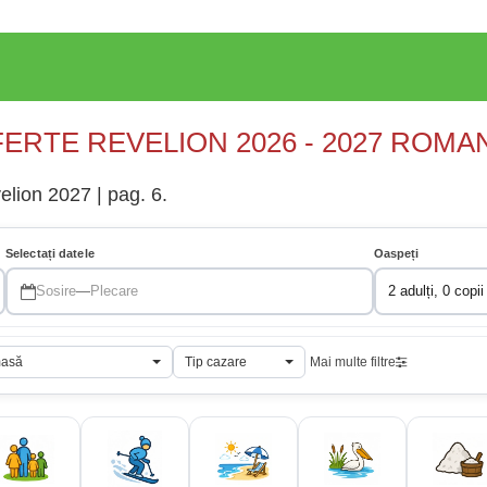
ERTE REVELION 2026 - 2027 ROMA
velion 2027 | pag. 6.
Selectați datele
Oaspeți
Sosire
—
Plecare
2 adulți, 0 copii
masă
Tip cazare
Mai multe filtre