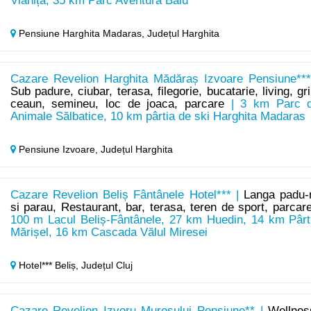
Vlăhița, 35 km Parc Aventură Balu
Pensiune Harghita Madaras,
Județul Harghita
Cazare Revelion Harghita Mădăraș Izvoare Pensiune***
Sub padure, ciubar, terasa, filegorie, bucatarie, living, gril
ceaun, semineu, loc de joaca, parcare
| 3 km Parc 
Animale Sălbatice, 10 km pârtia de ski Harghita Madaras
Pensiune Izvoare,
Județul Harghita
Cazare Revelion Beliș Fântânele Hotel*** |
Langa padu-
si parau, Restaurant, bar, terasa, teren de sport, parcar
100 m Lacul Beliș-Fântânele, 27 km Huedin, 14 km Pârt
Mărișel, 16 km Cascada Vălul Miresei
Hotel*** Beliș,
Județul Cluj
Cazare Revelion Izvoru Mureșului Pensiune** |
Wellnes