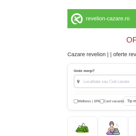
revelion-cazare.ro
OF
Cazare revelion | | oferte re
Unde mergi?
Tip 
Wellness | SPA
Card vacanță