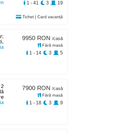
km
1 - 41
3
19
Tichet | Card vacanță
r;
9950 RON
/casă
i,
Fără masă
ia
1 - 14
3
5
 2
7900 RON
/casă
lă
Fără masă
re
ia
1 - 18
3
9