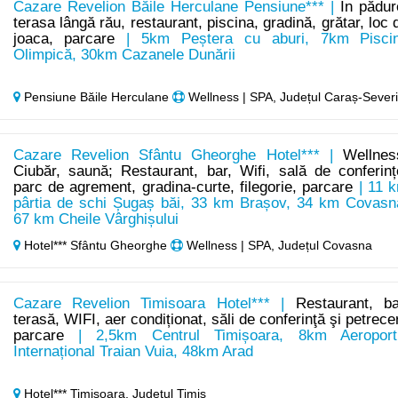
Cazare Revelion Băile Herculane Pensiune*** |
In pădur
terasa lângă rău, restaurant, piscina, gradină, grătar, loc 
joaca, parcare
| 5km Peștera cu aburi, 7km Pisci
Olimpică, 30km Cazanele Dunării
Pensiune Băile Herculane
Wellness | SPA, Județul Caraș-Sever
Cazare Revelion Sfântu Gheorghe Hotel*** |
Wellnes
Ciubăr, saună; Restaurant, bar, Wifi, sală de conferinț
parc de agrement, gradina-curte, filegorie, parcare
| 11 
pârtia de schi Șugaș băi, 33 km Brașov, 34 km Covasn
67 km Cheile Vârghișului
Hotel*** Sfântu Gheorghe
Wellness | SPA, Județul Covasna
Cazare Revelion Timisoara Hotel*** |
Restaurant, ba
terasă, WIFI, aer condiționat, săli de conferinţă şi petrecer
parcare
| 2,5km Centrul Timișoara, 8km Aeroport
Internațional Traian Vuia, 48km Arad
Hotel*** Timișoara,
Județul Timiș