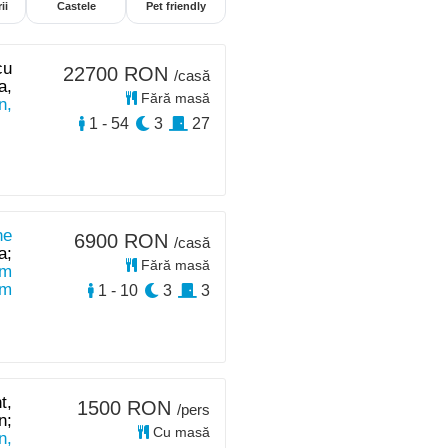
ii
Castele
Pet friendly
cu
22700 RON
/casă
a,
Fără masă
n,
1 - 54
3
27
ne
6900 RON
/casă
a;
Fără masă
km
km
1 - 10
3
3
t,
1500 RON
/pers
n;
Cu masă
n,