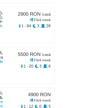
),
2900 RON
/casă
),
Fără masă
e-
i,
1 - 84
3
28
i,
5500 RON
/casă
cu
Fără masă
de
1 - 20
3
6
i,
4900 RON
ă,
Fără masă
km
km
1 - 12
0
5