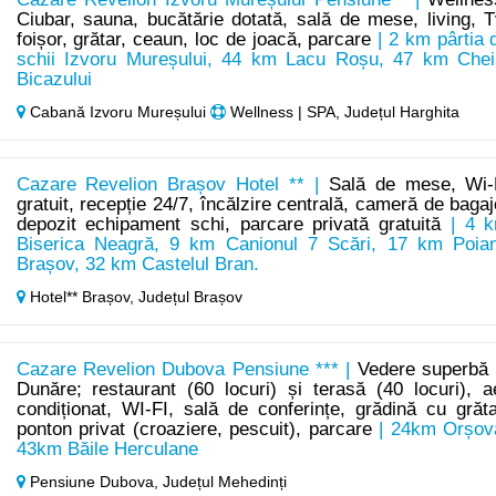
Ciubar, sauna, bucătărie dotată, sală de mese, living, T
foișor, grătar, ceaun, loc de joacă, parcare
| 2 km pârtia 
schii Izvoru Mureșului, 44 km Lacu Roșu, 47 km Chei
Bicazului
Cabană Izvoru Mureșului
Wellness | SPA, Județul Harghita
Cazare Revelion Brașov Hotel ** |
Sală de mese, Wi-
gratuit, recepție 24/7, încălzire centrală, cameră de bagaj
depozit echipament schi, parcare privată gratuită
| 4 
Biserica Neagră, 9 km Canionul 7 Scări, 17 km Poia
Brașov, 32 km Castelul Bran.
Hotel** Brașov,
Județul Brașov
Cazare Revelion Dubova Pensiune *** |
Vedere superbă 
Dunăre; restaurant (60 locuri) și terasă (40 locuri), a
condiționat, WI-FI, sală de conferințe, grădină cu grăta
ponton privat (croaziere, pescuit), parcare
| 24km Orșov
43km Băile Herculane
Pensiune Dubova,
Județul Mehedinți