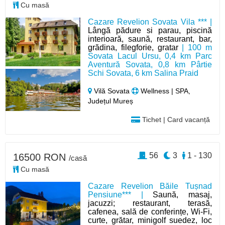
Cu masă
Cazare Revelion Sovata Vila *** |
Lângă pădure si parau, piscină
interioară, saună, restaurant, bar,
grădina, filegforie, gratar
| 100 m
Sovata Lacul Ursu, 0,4 km Parc
Aventură Sovata, 0,8 km Pârtie
Schi Sovata, 6 km Salina Praid
Vilă Sovata
Wellness | SPA,
Județul Mureș
Tichet | Card vacanță
56
3
1 - 130
16500 RON
/casă
Cu masă
Cazare Revelion Băile Tușnad
Pensiune*** |
Saună, masaj,
jacuzzi; restaurant, terasă,
cafenea, sală de conferințe, Wi-Fi,
curte, grătar, minigolf suedez, loc