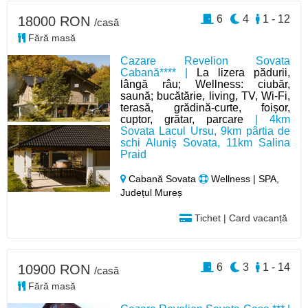
6
4
1 - 12
18000 RON
/casă
Fără masă
Cazare Revelion Sovata
Cabană**** |
La lizera pădurii,
lângă râu; Wellness: ciubăr,
saună; bucătărie, living, TV, Wi-Fi,
terasă, grădină-curte, foișor,
cuptor, grătar, parcare
| 4km
Sovata Lacul Ursu, 9km pârtia de
schi Aluniș Sovata, 11km Salina
Praid
Cabană Sovata
Wellness | SPA,
Județul Mureș
Tichet | Card vacanță
6
3
1 - 14
10900 RON
/casă
Fără masă