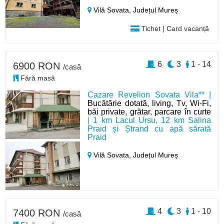
Vilă Sovata,
Județul Mureș
Tichet | Card vacanță
6
3
1 - 14
6900 RON
/casă
Fără masă
Cazare Revelion Sovata Vila** |
Bucătărie dotată, living, Tv, Wi-Fi,
băi private, grătar, parcare în curte
| 1 km Lacul Ursu, 12 km Salina
Praid și Ștrand cu apă sărată
Praid
Vilă Sovata,
Județul Mureș
4
3
1 - 10
7400 RON
/casă