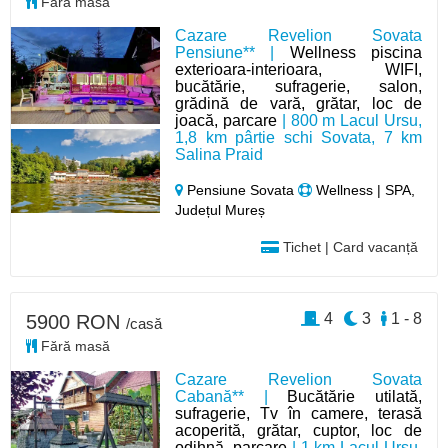
Fără masă
Cazare Revelion Sovata
Pensiune** |
Wellness piscina
exterioara-interioara, WIFI,
bucătărie, sufragerie, salon,
grădină de vară, grătar, loc de
joacă, parcare
| 800 m Lacul Ursu,
1,8 km pârtie schi Sovata, 7 km
Salina Praid
Pensiune Sovata
Wellness | SPA,
Județul Mureș
Tichet | Card vacanță
4
3
1 - 8
5900 RON
/casă
Fără masă
Cazare Revelion Sovata
Cabană** |
Bucătărie utilată,
sufragerie, Tv în camere, terasă
acoperită, grătar, cuptor, loc de
odihnă, parcare
| 1 km Lacul Ursu,