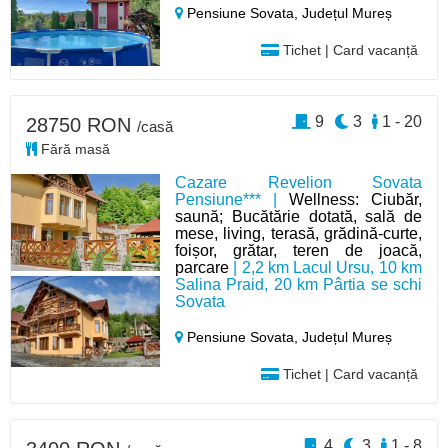
Pensiune Sovata,
Județul Mureș
Tichet | Card vacanță
9
3
1 - 20
28750 RON
/casă
Fără masă
Cazare Revelion Sovata
Pensiune*** |
Wellness: Ciubăr,
saună; Bucătărie dotată, sală de
mese, living, terasă, grădină-curte,
foișor, grătar, teren de joacă,
parcare
| 2,2 km Lacul Ursu, 10 km
Salina Praid, 20 km Pârtia se schi
Sovata
Pensiune Sovata,
Județul Mureș
Tichet | Card vacanță
4
3
1 - 8