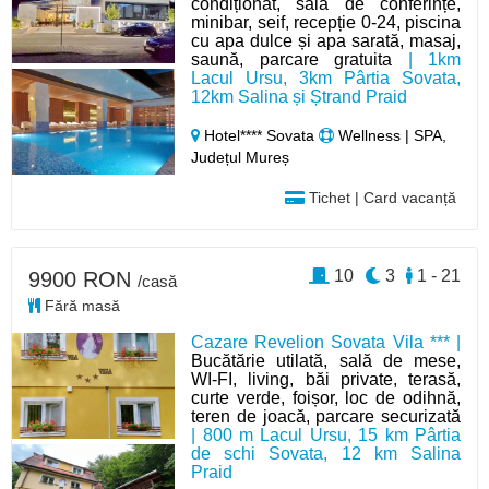
condiționat, sală de conferințe,
minibar, seif, recepție 0-24, piscina
cu apa dulce și apa sarată, masaj,
saună, parcare gratuita
| 1km
Lacul Ursu, 3km Pârtia Sovata,
12km Salina și Ștrand Praid
Hotel**** Sovata
Wellness | SPA,
Județul Mureș
Tichet | Card vacanță
10
3
1 - 21
9900 RON
/casă
Fără masă
Cazare Revelion Sovata Vila *** |
Bucătărie utilată, sală de mese,
WI-FI, living, băi private, terasă,
curte verde, foișor, loc de odihnă,
teren de joacă, parcare securizată
| 800 m Lacul Ursu, 15 km Pârtia
de schi Sovata, 12 km Salina
Praid