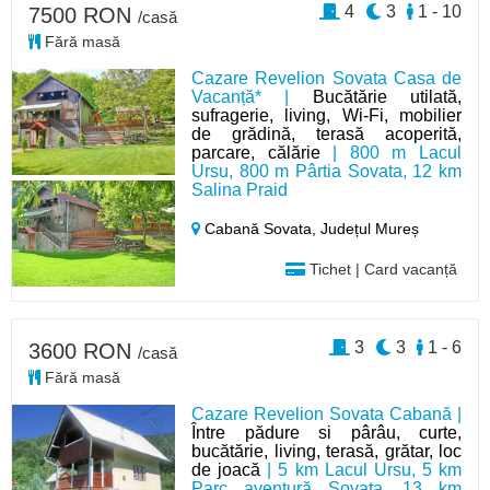
4
3
1 - 10
7500 RON
/casă
Fără masă
Cazare Revelion Sovata Casa de
Vacanță* |
Bucătărie utilată,
sufragerie, living, Wi-Fi, mobilier
de grădină, terasă acoperită,
parcare, călărie
| 800 m Lacul
Ursu, 800 m Pârtia Sovata, 12 km
Salina Praid
Cabană Sovata,
Județul Mureș
Tichet | Card vacanță
3
3
1 - 6
3600 RON
/casă
Fără masă
Cazare Revelion Sovata Cabană |
Între pădure si pârâu, curte,
bucătărie, living, terasă, grătar, loc
de joacă
| 5 km Lacul Ursu, 5 km
Parc aventură Sovata, 13 km