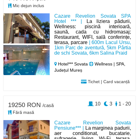
Mic dejun inclus
Cazare Revelion Sovata SPA
Hotel *** |
La liziera pădurii,
Wellness: piscină interioară,
saună, cada cu hidromasaj;
Restaurant, WIFI, sală conferințe,
terasa, parcare
| 600m Lacul Ursu,
1km Parc de aventură, 5km Pârtia
de schi Sovata, 6km Salina Praid
Hotel*** Sovata
Wellness | SPA,
Județul Mureș
Tichet | Card vacanță
10
3
1 - 20
19250 RON
/casă
Fără masă
Cazare Revelion Sovata
Pensiune*** |
La marginea padurii,
aer conditionat, bucatarie,
sufragerie, living, Wi-Fi, terasa,