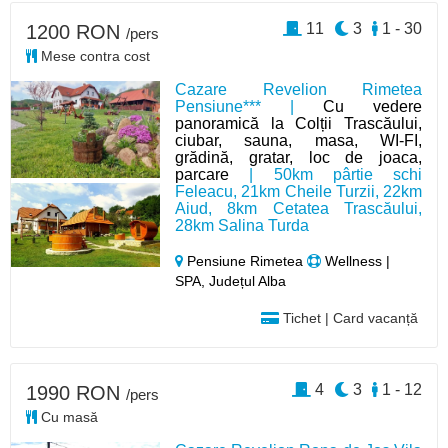
11
3
1 - 30
1200 RON
/pers
Mese contra cost
Cazare Revelion Rimetea
Pensiune*** |
Cu vedere
panoramică la Colții Trascăului,
ciubar, sauna, masa, WI-FI,
grădină, gratar, loc de joaca,
parcare
| 50km pârtie schi
Feleacu, 21km Cheile Turzii, 22km
Aiud, 8km Cetatea Trascăului,
28km Salina Turda
Pensiune Rimetea
Wellness |
SPA, Județul Alba
Tichet | Card vacanță
4
3
1 - 12
1990 RON
/pers
Cu masă