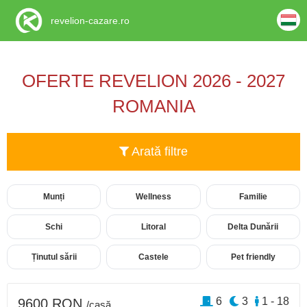
revelion-cazare.ro
OFERTE REVELION 2026 - 2027
ROMANIA
Arată filtre
Munți
Wellness
Familie
Schi
Litoral
Delta Dunării
Ținutul sării
Castele
Pet friendly
6
3
1 - 18
9600 RON
/casă