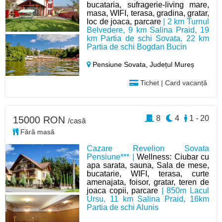
bucataria, sufragerie-living mare,
masa, WIFI, terasa, gradina, gratar,
loc de joaca, parcare
| 2 km Turnul
Belvedere, 9 km Salina Praid, 19
km Partia de schi Sovata, 22 km
Partia de schi Bogdan Bucin
Pensiune Sovata,
Județul Mureș
Tichet | Card vacanță
8
4
1 - 20
15000 RON
/casă
Fără masă
Cazare Revelion Sovata
Pensiune*** |
Wellness: Ciubar cu
apa sarata, sauna, Sala de mese,
bucatarie, WIFI, terasa, curte
amenajata, foisor, gratar, teren de
joaca copii, parcare
| 850m Lacul
Ursu, 11 km Salina Praid, 16km
Partia de schi Alunis