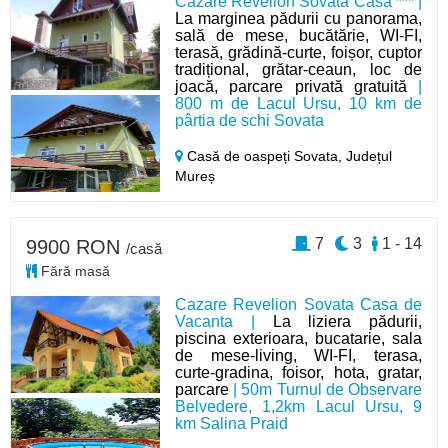
Cazare Revelion Sovata Casa *** |
La marginea pădurii cu panorama,
sală de mese, bucătărie, WI-FI,
terasă, grădină-curte, foișor, cuptor
tradițional, grătar-ceaun, loc de
joacă, parcare privată gratuită
|
800 m de Lacul Ursu, 10 km de
pârtia de schi Sovata
Casă de oaspeți Sovata,
Județul
Mureș
7
3
1 - 14
9900 RON
/casă
Fără masă
Cazare Revelion Sovata Casa de
Vacanta |
La liziera pădurii,
piscina exterioara, bucatarie, sala
de mese-living, WI-FI, terasa,
curte-gradina, foisor, hota, gratar,
parcare
| 50m Turnul de Observare
Belvedere, 1,2km Lacul Ursu, 9
km Salina Praid