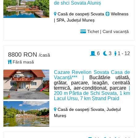
de shci Sovata Aluniș
Casă de oaspeți Sovata
Wellness
| SPA, Județul Mureș
Tichet | Card vacanță
6
3
1 - 12
8800 RON
/casă
Fără masă
Cazare Revelion Sovata Casa de
Vacanță*** |
Bucătărie utilată,
grătar, parcare, leagăn, centrală
termică, aer-condiționat, parcare
|
200 m Pârtia de Schi Sovata, 1 km
Lacul Ursu, 7 km Ștrand Praid
Casă de oaspeți Sovata,
Județul
Mureș