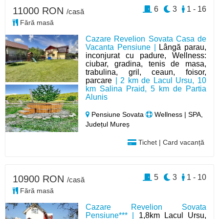
6
3
1 - 16
11000 RON
/casă
Fără masă
Cazare Revelion Sovata Casa de
Vacanta Pensiune |
Lângă parau,
inconjurat cu padure, Wellness:
ciubar, gradina, tenis de masa,
trabulina, gril, ceaun, foisor,
parcare
| 2 km de Lacul Ursu, 10
km Salina Praid, 5 km de Partia
Alunis
Pensiune Sovata
Wellness | SPA,
Județul Mureș
Tichet | Card vacanță
5
3
1 - 10
10900 RON
/casă
Fără masă
Cazare Revelion Sovata
Pensiune*** |
1,8km Lacul Ursu,