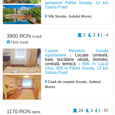
apropiere Pârtia Sovata, 12 km
Salina Praid
Vilă Sovata,
Județul Mureș
2
3
1 - 4
3900 RON
/casă
Fără masă
Cazare Revelion Sovata
Apartament |
Locație centrală,
baie, bucătărie utilată, dormitor,
centrală termică
| 800 m Lacul
Ursu, 800 m Pârtia Sovata, 12 km
Salina Praid
Casă de oaspeți Sovata,
Județul
Mureș
24
3
1 - 57
1170 RON
/pers