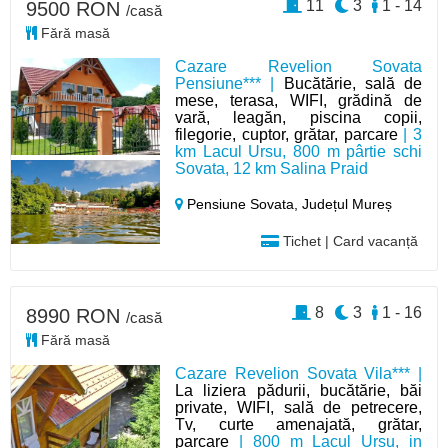
11
3
1 - 14
9500 RON
/casă
Fără masă
Cazare Revelion Sovata
Pensiune*** |
Bucătărie, sală de
mese, terasa, WIFI, grădină de
vară, leagăn, piscina copii,
filegorie, cuptor, grătar, parcare
| 3
km Lacul Ursu, 800 m pârtie schi
Sovata, 12 km Salina Praid
Pensiune Sovata,
Județul Mureș
Tichet | Card vacanță
8
3
1 - 16
8990 RON
/casă
Fără masă
Cazare Revelion Sovata Vila*** |
La liziera pădurii, bucătărie, băi
private, WIFI, sală de petrecere,
Tv, curte amenajată, grătar,
parcare
| 800 m Lacul Ursu, in