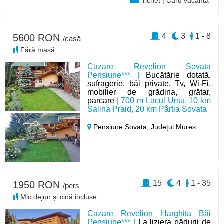
Tichet | Card vacanță
4
3
1 - 8
5600 RON
/casă
Fără masă
Cazare Revelion Sovata
Pensiune*** |
Bucătărie dotată,
sufragerie, băi private, Tv, Wi-Fi,
mobilier de grădina, grătar,
parcare
| 700 m Lacul Ursu, 10 km
Salina Praid, 20 km Pârtia Sovata
Pensiune Sovata,
Județul Mureș
15
4
1 - 35
1950 RON
/pers
Mic dejun și cină incluse
Cazare Revelion Harghita Băi
Pensiune*** |
La liziera pădurii de