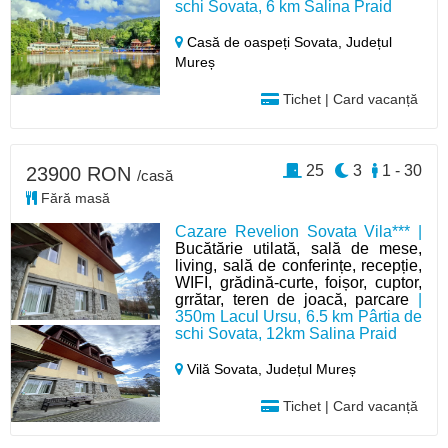
schi Sovata, 6 km Salina Praid
Casă de oaspeți Sovata,
Județul
Mureș
Tichet | Card vacanță
25
3
1 - 30
23900 RON
/casă
Fără masă
Cazare Revelion Sovata Vila*** |
Bucătărie utilată, sală de mese,
living, sală de conferințe, recepție,
WIFI, grădină-curte, foișor, cuptor,
grrătar, teren de joacă, parcare
|
350m Lacul Ursu, 6.5 km Pârtia de
schi Sovata, 12km Salina Praid
Vilă Sovata,
Județul Mureș
Tichet | Card vacanță