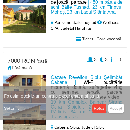
de joacă, parcare
| 450 m pârtia de
schi Băile Tușnad, 23 km Tinovul
Mohoș, 23 km Lacul Sfânta Ana
Pensiune Băile Tușnad
Wellness |
SPA, Județul Harghita
Tichet | Card vacanță
3
3
1 - 6
7000 RON
/casă
Fără masă
Cazare Revelion Sibiu Șelimbăr
Cabana |
Wi-Fi, bucătărie
modernă dotată, sufragerie-living
cu șemineu, terasă, parcare
Folosim cookie-uri pentru o experiență mai bună.
supravegheata cu camere video
|
19 km Complex Balnear Ștrand
Ocna Sibiului, 23 km Pârtia
Setări
...
Refuz
Accept
Păltiniș, 34 km Cascada Bâlea
Transfăgăraș
Cabană Sibiu,
Județul Sibiu