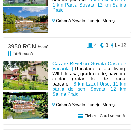
1 km Pârtia Sovata, 12 km Salina
Praid
Cabană Sovata,
Județul Mureș
4
3
1 - 12
3950 RON
/casă
Fără masă
Cazare Revelion Sovata Casa de
Vacanță |
Bucătărie utilată, living,
WIFI, terasă, gradin-curte, pavilion,
cuptor, grătar, loc de joacă,
parcare
| 3 km Lacul Ursu, 11 km
pârtia de schi Sovata, 12 km
Salina Praid
Cabană Sovata,
Județul Mureș
Tichet | Card vacanță