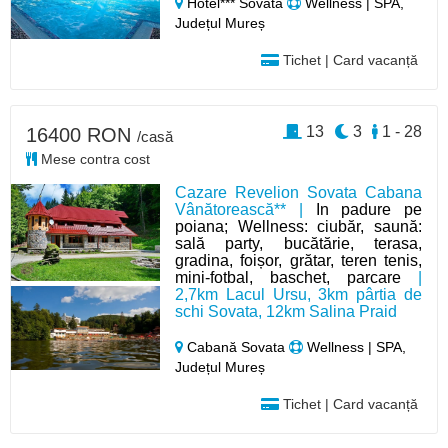
Hotel*** Sovata
Wellness | SPA,
Județul Mureș
Tichet | Card vacanță
13
3
1 - 28
16400 RON
/casă
Mese contra cost
Cazare Revelion Sovata Cabana
Vânătorească** |
In padure pe
poiana; Wellness: ciubăr, saună:
sală party, bucătărie, terasa,
gradina, foișor, grătar, teren tenis,
mini-fotbal, baschet, parcare
|
2,7km Lacul Ursu, 3km pârtia de
schi Sovata, 12km Salina Praid
Cabană Sovata
Wellness | SPA,
Județul Mureș
Tichet | Card vacanță