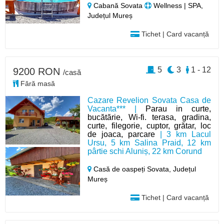
Cabană Sovata
Wellness | SPA,
Județul Mureș
Tichet | Card vacanță
5
3
1 - 12
9200 RON
/casă
Fără masă
Cazare Revelion Sovata Casa de
Vacanta*** |
Parau in curte,
bucătărie, Wi-fi. terasa, gradina,
curte, filegorie, cuptor, grătar, loc
de joaca, parcare
| 3 km Lacul
Ursu, 5 km Salina Praid, 12 km
pârtie schi Aluniș, 22 km Corund
Casă de oaspeți Sovata,
Județul
Mureș
Tichet | Card vacanță