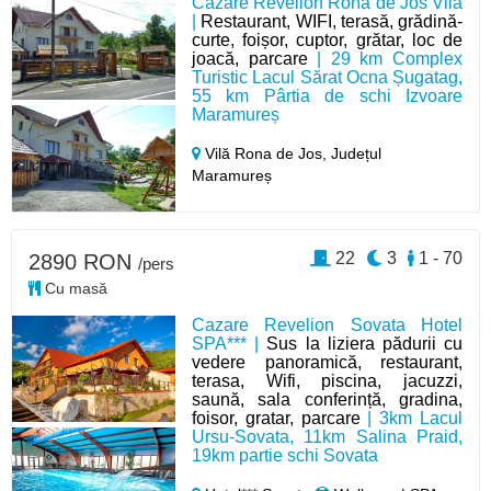
Cazare Revelion Rona de Jos Vila
|
Restaurant, WIFI, terasă, grădină-
curte, foișor, cuptor, grătar, loc de
joacă, parcare
| 29 km Complex
Turistic Lacul Sărat Ocna Șugatag,
55 km Pârtia de schi Izvoare
Maramureș
Vilă Rona de Jos,
Județul
Maramureș
22
3
1 - 70
2890 RON
/pers
Cu masă
Cazare Revelion Sovata Hotel
SPA*** |
Sus la liziera pădurii cu
vedere panoramică, restaurant,
terasa, Wifi, piscina, jacuzzi,
saună, sala conferință, gradina,
foisor, gratar, parcare
| 3km Lacul
Ursu-Sovata, 11km Salina Praid,
19km partie schi Sovata