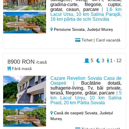
gradina-curte, filegorie, cuptor,
gratar, ceaun, parcare
| 1,6 km
Lacul Ursu, 10 km Salina Parajdi,
16 km pârtia de schi Szováta
Pensiune Sovata,
Județul Mureș
Tichet | Card vacanță
5
3
1 - 12
8900 RON
/casă
Fără masă
Cazare Revelion Sovata Casa de
Oaspeti |
Bucătărie dotată,
sufragerie-living, Tv, băi private,
terasă, filegorie, grătar, parcare
| 5
km Lacul Ursu, 10 km Salina
Praid, 20 km Pârtia Sovata
Casă de oaspeți Sovata,
Județul
Mureș