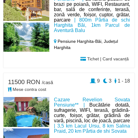
brazi pe poiană, WIFI, Restaurant,
bar, sală de conferințe, terasă,
zonă verde, foișor, cuptor, grătar,
parcare
| 800m Pârtia de schi
Harghita Băi, 1km Parcul de
Aventură Balu
Pensiune Harghita-Băi,
Județul
Harghita
Tichet | Card vacanță
9
3
1 - 18
11500 RON
/casă
Mese contra cost
Cazare Revelion Sovata
Pensiune** |
Bucătărie dotată,
sufragerie, WIFI, terasă, grădină-
curte, foișor, grătar, grădină de
vară, piscină, loc de joacă, parcare
| 3,5 km Lacul Ursu, 8 km Salina
Praid, 20 km Pârtia de shi Sovata