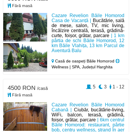
Fără masă
Cazare Revelion Băile Homorod
Casa de Vacanță |
Bucătărie, sală
de mese, salon, TV, mic living,
încălzire centrală, terasă, grădină-
curte, foișor, grătar, parcare
| 1 km
pârtia de schi Băile Homorod, 12
km Băile Vlahița, 13 km Parcul de
Aventură Balu
Casă de oaspeți Băile Homorod
Wellness | SPA, Județul Harghita
5
3
1 - 12
4500 RON
/casă
Fără masă
Cazare Revelion Băile Homorod
Cabană |
Ciubăr, bucătărie-living,
WiFi, balcon, terasă, grădină,
foișor, grătar, parcare
| 6km centrul
Băile Homorod: restaurant, pârtie
bob, centru wellness, ștrand în aer