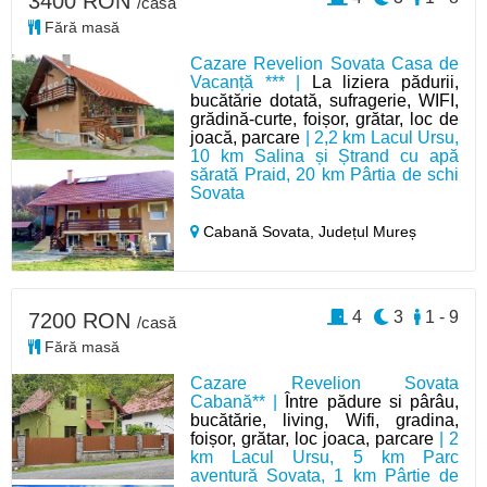
3400 RON
/casă
Fără masă
Cazare Revelion Sovata Casa de
Vacanță *** |
La liziera pădurii,
bucătărie dotată, sufragerie, WIFI,
grădină-curte, foișor, grătar, loc de
joacă, parcare
| 2,2 km Lacul Ursu,
10 km Salina și Ștrand cu apă
sărată Praid, 20 km Pârtia de schi
Sovata
Cabană Sovata,
Județul Mureș
4
3
1 - 9
7200 RON
/casă
Fără masă
Cazare Revelion Sovata
Cabană** |
Între pădure si pârâu,
bucătărie, living, Wifi, gradina,
foișor, grătar, loc joaca, parcare
| 2
km Lacul Ursu, 5 km Parc
aventură Sovata, 1 km Pârtie de