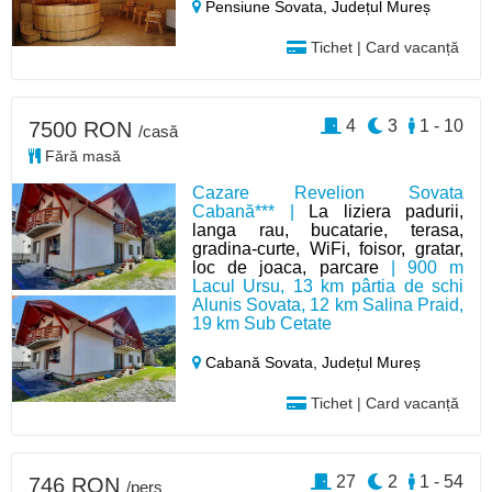
Pensiune Sovata,
Județul Mureș
Tichet | Card vacanță
4
3
1 - 10
7500 RON
/casă
Fără masă
Cazare Revelion Sovata
Cabană*** |
La liziera padurii,
langa rau, bucatarie, terasa,
gradina-curte, WiFi, foisor, gratar,
loc de joaca, parcare
| 900 m
Lacul Ursu, 13 km pârtia de schi
Alunis Sovata, 12 km Salina Praid,
19 km Sub Cetate
Cabană Sovata,
Județul Mureș
Tichet | Card vacanță
27
2
1 - 54
746 RON
/pers