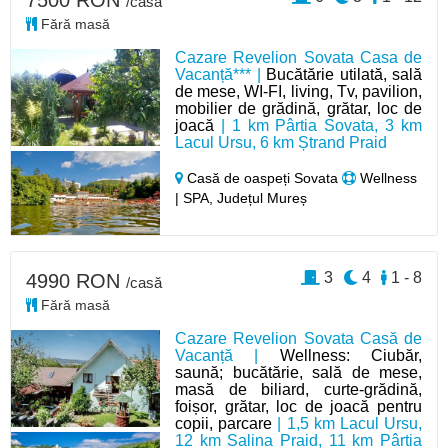
/casă
Fără masă
Cazare Revelion Sovata Casa de
Vacanță*** |
Bucătărie utilată, sală
de mese, WI-FI, living, Tv, pavilion,
mobilier de grădină, grătar, loc de
joacă
| 1 km Pârtia Sovata, 3 km
Lacul Ursu, 6 km Ștrand Praid
Casă de oaspeți Sovata
Wellness
| SPA, Județul Mureș
3
4
1 - 8
4990 RON
/casă
Fără masă
Cazare Revelion Sovata Casă de
Vacanță |
Wellness: Ciubăr,
saună; bucătărie, sală de mese,
masă de biliard, curte-grădină,
foișor, grătar, loc de joacă pentru
copii, parcare
| 1,5 km Lacul Ursu,
12 km Salina Praid, 11 km Pârtia