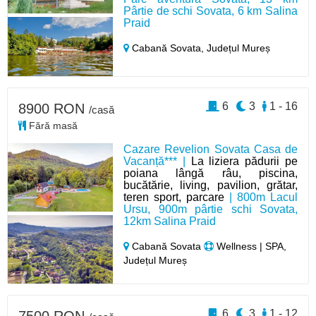
Pârtie de schi Sovata, 6 km Salina
Praid
Cabană Sovata,
Județul Mureș
6
3
1 - 16
8900 RON
/casă
Fără masă
Cazare Revelion Sovata Casa de
Vacanță*** |
La liziera pădurii pe
poiana lângă râu, piscina,
bucătărie, living, pavilion, grătar,
teren sport, parcare
| 800m Lacul
Ursu, 900m pârtie schi Sovata,
12km Salina Praid
Cabană Sovata
Wellness | SPA,
Județul Mureș
6
3
1 - 12
7500 RON