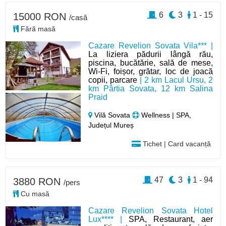
6
3
1 - 15
15000 RON
/casă
Fără masă
Cazare Revelion Sovata Vila*** |
La liziera pădurii lângă rău,
piscina, bucătărie, sală de mese,
Wi-Fi, foișor, grătar, loc de joacă
copii, parcare
| 2 km Lacul Ursu, 2
km Pârtia Sovata, 12 km Salina
Praid
Vilă Sovata
Wellness | SPA,
Județul Mureș
Tichet | Card vacanță
47
3
1 - 94
3880 RON
/pers
Cu masă
Cazare Revelion Sovata Hotel
Lux**** |
SPA, Restaurant, aer