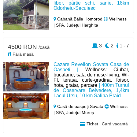
liber, pârtie schi, sanie, 18km
Odorheiu-Secuiesc
Cabană Băile Homorod
Wellness
| SPA, Județul Harghita
3
2
1 - 7
4500 RON
/casă
Fără masă
Cazare Revelion Sovata Casa de
Oaspeti |
Wellness: Ciubar,
bucatarie, sala de mese-living, WI-
FI, terasa, curte-gradina, foisor,
hota, gratar, parcare
| 400m Turnul
de Observare Belvedere, 1,4km
Lacul Ursu, 10 km Salina Praid
Casă de oaspeți Sovata
Wellness
| SPA, Județul Mureș
Tichet | Card vacanță