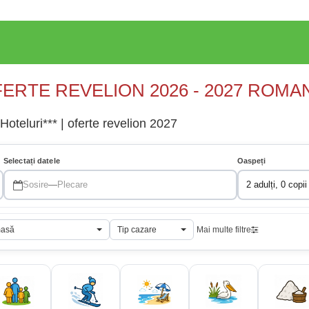
ERTE REVELION 2026 - 2027 ROMA
oteluri*** | oferte revelion 2027
Selectați datele
Oaspeți
Sosire
—
Plecare
2 adulți, 0 copii
masă
Tip cazare
Mai multe filtre