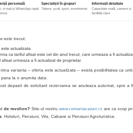
ență personală
Specialiști în grupuri
Informații detaliate
n, e-mail și WhatsApp rapid
Tabere, școli, sport, evenimente
Capacitate reală, camere și
etenos
facilități clare
e este trecut:
 este actualizata.
a ca tariful afisat este cel din anul trecut, care urmeaza a fi actualiza
 afisat urmeaza a fi actualizat de proprietar.
i prima varianta – oferta este actualizata – exista posibilitatea ca un
i pana la o anumita data.
fost depasit de solicitant rezervarea se anuleaza automat, spre a fi
ui de revelion?
Site-ul nostru
www.romaniacazari.ro
are ca scop pr
a
: Hoteluri, Pensiuni, Vile, Cabane si Pensiuni Agroturistice.