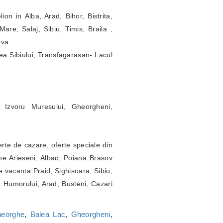
ion in Alba, Arad, Bihor, Bistrita,
re, Salaj, Sibiu, Timis, Braila ,
ova
ea Sibiului, Transfagarasan- Lacul
 Izvoru Muresului, Gheorgheni,
erte de cazare, oferte speciale din
ne Arieseni, Albac, Poiana Brasov
 vacanta Praid, Sighisoara, Sibiu,
a Humorului, Arad, Busteni, Cazari
heorghe
,
Balea Lac
,
Gheorgheni
,