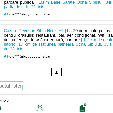
parcare publică
| 18km Băile Sărate Ocna Sibiului, 34
pârtia de schi Păltiniș
Hotel*** Sibiu,
Județul Sibiu
Cazare Revelion Sibiu Hotel *** |
La 20 de minute pe jos 
centrul orașului; restaurant, bar, aer condiționat, Wifi; sa
de conferințe, terasă exterioară, parcare
| 1,7 km de centr
istoric, 17 km de stațiunea balneară Ocna Sibiului, 33 
de Păltiniș.
Hotel*** Sibiu,
Județul Sibiu
1
tul listei
i.ro?