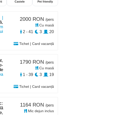
ii
Castele
Pet friendly
 |
2000 RON
/pers
ă,
Cu masă
km
ui
2 - 41
3
20
Tichet | Card vacanță
t,
1790 RON
/pers
e-
Cu masă
de
ea
1 - 39
3
19
Tichet | Card vacanță
c:
1164 RON
/pers
lă
Mic dejun inclus
e,