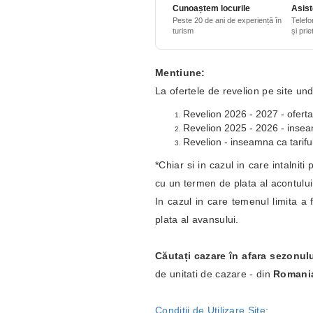
Cunoaștem locurile
Asist
Peste 20 de ani de experiență în
Telefo
turism
și pri
Mentiune:
La ofertele de revelion pe site und
Revelion 2026 - 2027 - oferta
Revelion 2025 - 2026 - inseamn
Revelion - inseamna ca tariful
*Chiar si in cazul in care intalnit
cu un termen de plata al acontulu
In cazul in care temenul limita a 
plata al avansului.
Căutați cazare în afara sezonul
de unitati de cazare - din
Romani
Conditii de Utilizare Site
;