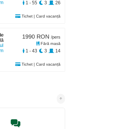
km
1 - 55
3
26
Tichet | Card vacanță
de
1990 RON
/pers
lă
Fără masă
ul
km
1 - 43
3
14
Tichet | Card vacanță