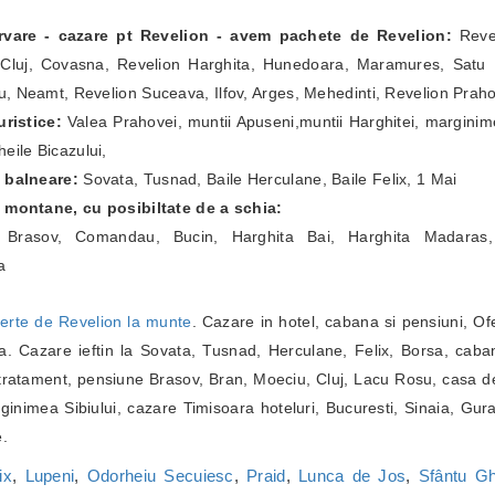
ervare - cazare pt Revelion - avem pachete de Revelion:
Revel
Cluj, Covasna, Revelion Harghita, Hunedoara, Maramures, Satu Ma
, Neamt, Revelion Suceava, Ilfov, Arges, Mehedinti, Revelion Prah
ristice:
Valea Prahovei, muntii Apuseni,muntii Harghitei, marginim
eile Bicazului,
e balneare:
Sovata, Tusnad, Baile Herculane, Baile Felix, 1 Mai
e montane, cu posibiltate de a schia:
a Brasov, Comandau, Bucin, Harghita Bai, Harghita Madaras,
a
erte de Revelion la munte
. Cazare in hotel, cabana si pensiuni, Of
. Cazare ieftin la Sovata, Tusnad, Herculane, Felix, Borsa, caba
ratament, pensiune Brasov, Bran, Moeciu, Cluj, Lacu Rosu, casa de
inimea Sibiului, cazare Timisoara hoteluri, Bucuresti, Sinaia, Gur
e.
ix
,
Lupeni
,
Odorheiu Secuiesc
,
Praid
,
Lunca de Jos
,
Sfântu G