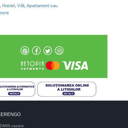
,
Hostel
,
Vilă
,
Apartament sau
ament
KERENGO
DMIN cazare