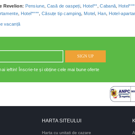
de Revelion:
Pensiune
,
Casă de oaspeți
,
Hotel**
,
Cabană
,
Hotel***
rtamente
,
Hotel****
,
Căsuțe tip camping
,
Motel
,
Han
,
Hotel-apart
 de vacanță
SIGN UP
ai ieftin! Înscrie-te și obține cele mai bune oferte
HARTA SITEULUI
Harta cu unitati de cazare
A