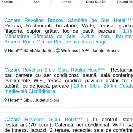
Familie
Schi
Litoral
Delta Dunării
Ținutul săr
Cazare Revelion Brașov Sâmbăta de Sus Hotel***
Piscină, Restaurant, bucătărie, Wi-Fi, terasă, grădin
filagorie, cuptor, grătar, loc de joacă, parcare
| 1.7
Mănăstirea Sâmbăta de Sus, 2.2km Izorul Părintel
Arsenie Boca, 2.5 km Parc de aventură Drăgu
Hotel*** Sâmbăta de Sus
Wellness | SPA, Județul Brașov
Cazare Revelion Sibiu Gura Râului Hotel*** |
Restauran
bar, camere cu aer condiționat, saună, sală conferinț
evenimente, WiFi, terasă, grădină, pavilion, grătar, foc 
tabără, loc de joacă, parcare
| 18 km Sibiu, 25 km Cetat
medievală Cisnădioara
Hotel*** Sibiu,
Județul Sibiu
Cazare Revelion Sibiu Hotel*** |
În centrul istori
restaurant (70 locuri), Cafenea, aer condiționat, Wi-Fi, sa
de fitness, jacuzzi, 2 terase, recepție, sala de conferinț