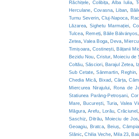
Răchițele
,
Colibița
,
Alba Iulia
,
T
Herculane
,
Covasna
,
Liban
,
Băi
Turnu Severin
,
Cluj-Napoca
,
Ra
Lăzarea
,
Sighetu Marmației
,
Co
Tulcea
,
Remeți
,
Băile Bálványos
Zetea
,
Valea Boga
,
Deva
,
Miercu
Timișoara
,
Costinești
,
Bățanii Mic
Bezidu Nou
,
Cristur
,
Moieciu de
Coltău
,
Săsciori
,
Barajul Zetea
,
I
Sub Cetate
,
Sânmartin
,
Reghin
Chedia Mică
,
Bixad
,
Cârța
,
Câmp
Miercurea Nirajului
,
Rona de J
Statiunea Parâng-Petroșani
,
Cor
Mare
,
București
,
Turia
,
Valea Vi
Măgura
,
Arefu
,
Lorău
,
Crăciunel
Saschiz
,
Ditrău
,
Moieciu de Jos
Geoagiu
,
Bratca
,
Beiuș
,
Câmpia 
Slănic
,
Chilia Veche
,
Mila 23
,
Bai