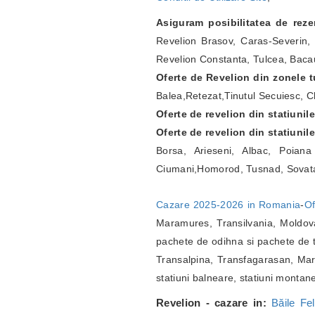
Asiguram posibilitatea de rez
Revelion Brasov, Caras-Severin, 
Revelion Constanta, Tulcea, Bacau
Oferte de Revelion din zonele tu
Balea,Retezat,Tinutul Secuiesc, Ch
Oferte de revelion din statiunil
Oferte de revelion din statiunil
Borsa, Arieseni, Albac, Poian
Ciumani,Homorod, Tusnad, Sovat
Cazare 2025-2026 in Romania
-
Of
Maramures, Transilvania, Moldova
pachete de odihna si pachete de t
Transalpina, Transfagarasan, Marg
statiuni balneare, statiuni montan
Revelion - cazare in:
Băile Fel