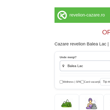
revelion-cazare.ro
OF
Cazare revelion Balea Lac | H
Unde mergi?
Tip 
Wellness | SPA
Card vacanță