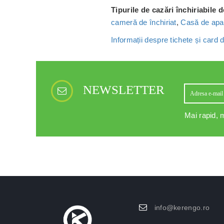
Tipurile de cazări închiriabile 
cameră de închiriat
,
Casă de apa
Informații despre tichete și card
NEWSLETTER
Mai rapid, m
info@kerengo.ro