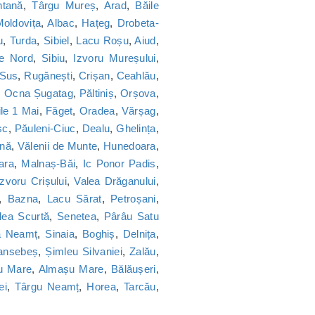
tană
,
Târgu Mureș
,
Arad
,
Băile
oldovița
,
Albac
,
Hațeg
,
Drobeta-
u
,
Turda
,
Sibiel
,
Lacu Roșu
,
Aiud
,
ie Nord
,
Sibiu
,
Izvoru Mureșului
,
 Sus
,
Rugănești
,
Crișan
,
Ceahlău
,
,
Ocna Șugatag
,
Păltiniș
,
Orșova
,
le 1 Mai
,
Făget
,
Oradea
,
Vărșag
,
sc
,
Păuleni-Ciuc
,
Dealu
,
Ghelința
,
nă
,
Vălenii de Munte
,
Hunedoara
,
ara
,
Malnaș-Băi
,
Ic Ponor Padis
,
Izvoru Crișului
,
Valea Drăganului
,
,
Bazna
,
Lacu Sărat
,
Petroșani
,
lea Scurtă
,
Senetea
,
Pârâu Satu
a Neamț
,
Sinaia
,
Boghiș
,
Delnița
,
ansebeș
,
Șimleu Silvaniei
,
Zalău
,
u Mare
,
Almașu Mare
,
Bălăușeri
,
ei
,
Târgu Neamț
,
Horea
,
Tarcău
,