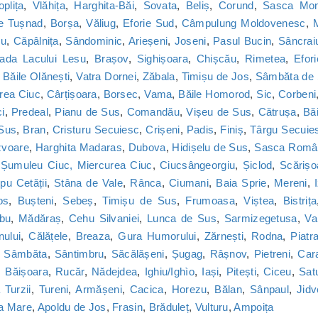
oplița
,
Vlăhița
,
Harghita-Băi
,
Sovata
,
Beliș
,
Corund
,
Sasca Mon
le Tușnad
,
Borșa
,
Văliug
,
Eforie Sud
,
Câmpulung Moldovenesc
,
M
cu
,
Căpâlnița
,
Sândominic
,
Arieșeni
,
Joseni
,
Pasul Bucin
,
Sâncrai
ada Lacului Lesu
,
Brașov
,
Sighișoara
,
Chișcău
,
Rimetea
,
Efor
,
Băile Olănești
,
Vatra Dornei
,
Zăbala
,
Timișu de Jos
,
Sâmbăta de
rea Ciuc
,
Cârțișoara
,
Borsec
,
Vama
,
Băile Homorod
,
Sic
,
Corbeni
i
,
Predeal
,
Pianu de Sus
,
Comandău
,
Vișeu de Sus
,
Cătrușa
,
Băi
 Sus
,
Bran
,
Cristuru Secuiesc
,
Crișeni
,
Padis
,
Finiș
,
Târgu Secuie
zvoare
,
Harghita Madaras
,
Dubova
,
Hidișelu de Sus
,
Sasca Româ
,
Șumuleu Ciuc, Miercurea Ciuc
,
Ciucsângeorgiu
,
Șiclod
,
Scărișo
u Cetății
,
Stâna de Vale
,
Rânca
,
Ciumani
,
Baia Sprie
,
Mereni
,
os
,
Bușteni
,
Sebeș
,
Timișu de Sus
,
Frumoasa
,
Viștea
,
Bistrița
bu
,
Mădăraș
,
Cehu Silvaniei
,
Lunca de Sus
,
Sarmizegetusa
,
Va
nului
,
Călățele
,
Breaza
,
Gura Humorului
,
Zărnești
,
Rodna
,
Piatr
,
Sâmbăta
,
Sântimbru
,
Săcălășeni
,
Șugag
,
Râșnov
,
Pietreni
,
Car
,
Băișoara
,
Rucăr
,
Nădejdea
,
Ighiu/Ighìo
,
Iași
,
Pitești
,
Ciceu
,
Sat
Turzii
,
Tureni
,
Armășeni
,
Cacica
,
Horezu
,
Bălan
,
Sânpaul
,
Jidv
a Mare
,
Apoldu de Jos
,
Frasin
,
Brăduleț
,
Vulturu
,
Ampoița