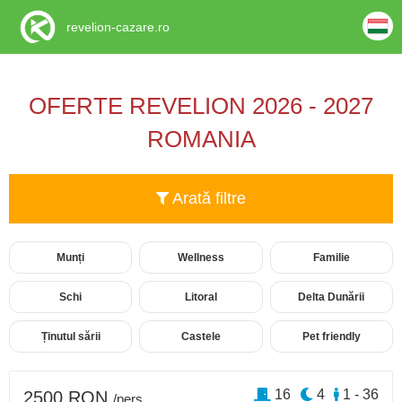
revelion-cazare.ro
OFERTE REVELION 2026 - 2027
ROMANIA
Arată filtre
Munți
Wellness
Familie
Schi
Litoral
Delta Dunării
Ținutul sării
Castele
Pet friendly
16
4
1 - 36
2500 RON
/pers