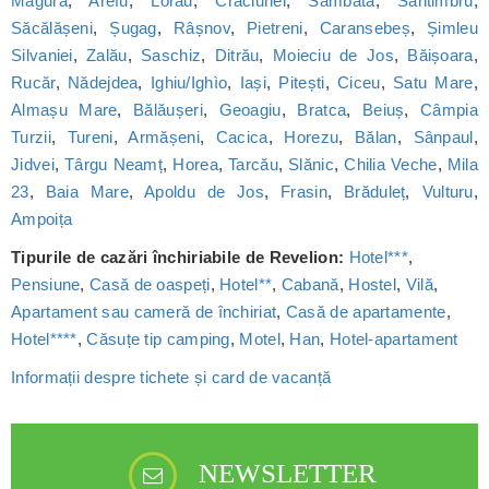
Măgura
,
Arefu
,
Lorău
,
Crăciunel
,
Sâmbăta
,
Sântimbru
,
Săcălășeni
,
Șugag
,
Râșnov
,
Pietreni
,
Caransebeș
,
Șimleu
Silvaniei
,
Zalău
,
Saschiz
,
Ditrău
,
Moieciu de Jos
,
Băișoara
,
Rucăr
,
Nădejdea
,
Ighiu/Ighìo
,
Iași
,
Pitești
,
Ciceu
,
Satu Mare
,
Almașu Mare
,
Bălăușeri
,
Geoagiu
,
Bratca
,
Beiuș
,
Câmpia
Turzii
,
Tureni
,
Armășeni
,
Cacica
,
Horezu
,
Bălan
,
Sânpaul
,
Jidvei
,
Târgu Neamț
,
Horea
,
Tarcău
,
Slănic
,
Chilia Veche
,
Mila
23
,
Baia Mare
,
Apoldu de Jos
,
Frasin
,
Brăduleț
,
Vulturu
,
Ampoița
Tipurile de cazări închiriabile de Revelion:
Hotel***
,
Pensiune
,
Casă de oaspeți
,
Hotel**
,
Cabană
,
Hostel
,
Vilă
,
Apartament sau cameră de închiriat
,
Casă de apartamente
,
Hotel****
,
Căsuțe tip camping
,
Motel
,
Han
,
Hotel-apartament
Informații despre tichete și card de vacanță
NEWSLETTER