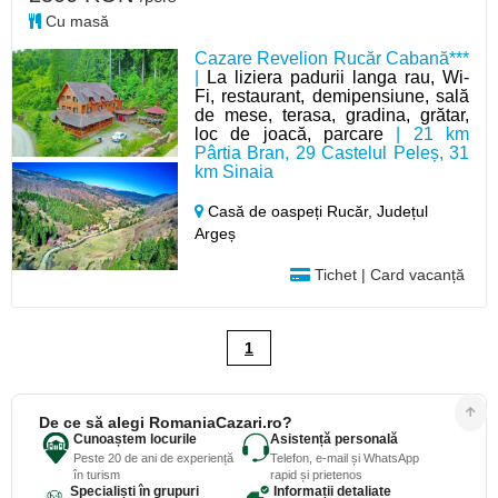
Cu masă
Cazare Revelion Rucăr Cabană***
|
La liziera padurii langa rau, Wi-
Fi, restaurant, demipensiune, sală
de mese, terasa, gradina, grătar,
loc de joacă, parcare
| 21 km
Pârtia Bran, 29 Castelul Peleș, 31
km Sinaia
Casă de oaspeți Rucăr,
Județul
Argeș
Tichet | Card vacanță
1
De ce să alegi RomaniaCazari.ro?
Cunoaștem locurile
Asistență personală
Peste 20 de ani de experiență
Telefon, e-mail și WhatsApp
în turism
rapid și prietenos
Specialiști în grupuri
Informații detaliate