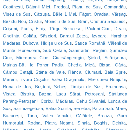
Costinești
,
Bățanii Mici
,
Predeal
,
Pianu de Sus
,
Comandău
,
Vișeu de Sus
,
Cătrușa
,
Băile 1 Mai
,
Făget
,
Oradea
,
Vărșag
,
Bezidu Nou
,
Cristur
,
Moieciu de Sus
,
Bran
,
Cristuru Secuiesc
,
Crișeni
,
Padis
,
Finiș
,
Târgu Secuiesc
,
Păuleni-Ciuc
,
Dealu
,
Ghelința
,
Coltău
,
Săsciori
,
Barajul Zetea
,
Izvoare
,
Harghita
Madaras
,
Dubova
,
Hidișelu de Sus
,
Sasca Română
,
Vălenii de
Munte
,
Hunedoara
,
Sub Cetate
,
Sânmartin
,
Reghin
,
Șumuleu
Ciuc, Miercurea Ciuc
,
Ciucsângeorgiu
,
Șiclod
,
Scărișoara
,
Malnaș-Băi
,
Ic Ponor Padis
,
Chedia Mică
,
Bixad
,
Cârța
,
Câmpu Cetății
,
Stâna de Vale
,
Rânca
,
Ciumani
,
Baia Sprie
,
Mereni
,
Izvoru Crișului
,
Valea Drăganului
,
Miercurea Nirajului
,
Rona de Jos
,
Bușteni
,
Sebeș
,
Timișu de Sus
,
Frumoasa
,
Viștea
,
Bistrița
,
Bazna
,
Lacu Sărat
,
Petroșani
,
Statiunea
Parâng-Petroșani
,
Corbu
,
Mădăraș
,
Cehu Silvaniei
,
Lunca de
Sus
,
Sarmizegetusa
,
Valea Scurtă
,
Senetea
,
Pârâu Satu Mare
,
București
,
Turia
,
Valea Vinului
,
Călățele
,
Breaza
,
Gura
Humorului
,
Rodna
,
Piatra Neamț
,
Sinaia
,
Boghiș
,
Delnița
,