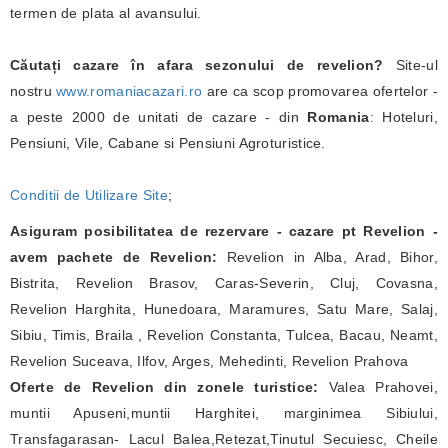
termen de plata al avansului.
Căutați cazare în afara sezonului de revelion?
Site-ul
nostru
www.romaniacazari.ro
are ca scop promovarea ofertelor -
a peste 2000 de unitati de cazare - din
Romania
: Hoteluri,
Pensiuni, Vile, Cabane si Pensiuni Agroturistice.
Conditii de Utilizare Site
;
Asiguram posibilitatea de rezervare - cazare pt Revelion -
avem pachete de Revelion:
Revelion in Alba, Arad, Bihor,
Bistrita, Revelion Brasov, Caras-Severin, Cluj, Covasna,
Revelion Harghita, Hunedoara, Maramures, Satu Mare, Salaj,
Sibiu, Timis, Braila , Revelion Constanta, Tulcea, Bacau, Neamt,
Revelion Suceava, Ilfov, Arges, Mehedinti, Revelion Prahova
Oferte de Revelion din zonele turistice:
Valea Prahovei,
muntii Apuseni,muntii Harghitei, marginimea Sibiului,
Transfagarasan- Lacul Balea,Retezat,Tinutul Secuiesc, Cheile