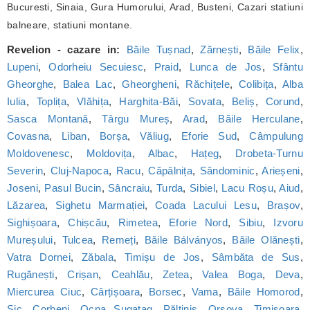
Bucuresti, Sinaia, Gura Humorului, Arad, Busteni, Cazari statiuni
balneare, statiuni montane.
Revelion - cazare in:
Băile Tușnad
,
Zărnești
,
Băile Felix
,
Lupeni
,
Odorheiu Secuiesc
,
Praid
,
Lunca de Jos
,
Sfântu
Gheorghe
,
Balea Lac
,
Gheorgheni
,
Răchițele
,
Colibița
,
Alba
Iulia
,
Toplița
,
Vlăhița
,
Harghita-Băi
,
Sovata
,
Beliș
,
Corund
,
Sasca Montană
,
Târgu Mureș
,
Arad
,
Băile Herculane
,
Covasna
,
Liban
,
Borșa
,
Văliug
,
Eforie Sud
,
Câmpulung
Moldovenesc
,
Moldovița
,
Albac
,
Hațeg
,
Drobeta-Turnu
Severin
,
Cluj-Napoca
,
Racu
,
Căpâlnița
,
Sândominic
,
Arieșeni
,
Joseni
,
Pasul Bucin
,
Sâncraiu
,
Turda
,
Sibiel
,
Lacu Roșu
,
Aiud
,
Lăzarea
,
Sighetu Marmației
,
Coada Lacului Lesu
,
Brașov
,
Sighișoara
,
Chișcău
,
Rimetea
,
Eforie Nord
,
Sibiu
,
Izvoru
Mureșului
,
Tulcea
,
Remeți
,
Băile Bálványos
,
Băile Olănești
,
Vatra Dornei
,
Zăbala
,
Timișu de Jos
,
Sâmbăta de Sus
,
Rugănești
,
Crișan
,
Ceahlău
,
Zetea
,
Valea Boga
,
Deva
,
Miercurea Ciuc
,
Cârțișoara
,
Borsec
,
Vama
,
Băile Homorod
,
Sic
,
Corbeni
,
Ocna Șugatag
,
Păltiniș
,
Orșova
,
Timișoara
,