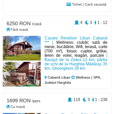
Tichet | Card vacanță
4
3
1 - 12
6250 RON
/casă
Fără masă
Cazare Revelion Liban Cabană
*** |
Wellness: ciubăr; sală de
mese, bucătărie, Wifi, terasă, curte
(700 m²), foișor, cuptor, grătar,
teren de volei, leagăn, parcare
|
Barajul de la Zetea 12 km, pârtia
de schi de la Harghita Mădăraș 35
km, Gheorgheni 28 km
Cabană Liban
Wellness | SPA,
Județul Harghita
119
3
1 - 238
1699 RON
/pers
Cu masă