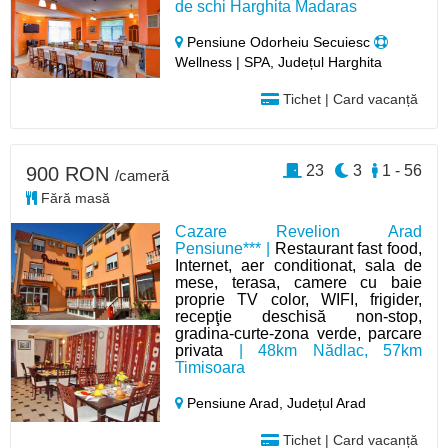
de schi Harghita Madaras
Pensiune Odorheiu Secuiesc
Wellness | SPA, Județul Harghita
Tichet | Card vacanță
23
3
1 - 56
900 RON
/cameră
Fără masă
Cazare Revelion Arad
Pensiune*** |
Restaurant fast food,
Internet, aer conditionat, sala de
mese, terasa, camere cu baie
proprie TV color, WIFI, frigider,
recepţie deschisă non-stop,
gradina-curte-zona verde, parcare
privata
| 48km Nădlac, 57km
Timisoara
Pensiune Arad,
Județul Arad
Tichet | Card vacanță