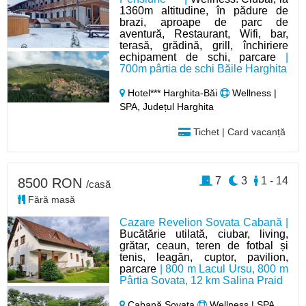
1360m altitudine, în pădure de
brazi, aproape de parc de
aventură, Restaurant, Wifi, bar,
terasă, grădină, grill, închiriere
echipament de schi, parcare
|
700m pârtia de schi Băile Harghita
Hotel*** Harghita-Băi
Wellness |
SPA, Județul Harghita
Tichet | Card vacanță
7
3
1 - 14
8500 RON
/casă
Fără masă
Cazare Revelion Sovata Cabană |
Bucătărie utilată, ciubar, living,
grătar, ceaun, teren de fotbal și
tenis, leagăn, cuptor, pavilion,
parcare
| 800 m Lacul Ursu, 800 m
Pârtia Sovata, 12 km Salina Praid
Cabană Sovata
Wellness | SPA,