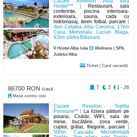
Cazare Revelion Alba Iulia
Hostel*** |
Restaurant, sala
conferințe, piscina interioara-
exterioara, sauna, cada cu
hidromasaj, teren fotbal, parcare
|
4km Cetatea Alba Carolina, 17km
Casa Memoriala Lucian Blaga,
92km pârtia Băișoara
Hostel Alba Iulia
Wellness | SPA,
Județul Alba
Tichet | Card vacanță
7
3
1 - 26
86700 RON
/casă
Mese contra cost
Cazare Revelion Toplița
Pensiune** |
La liziera pădurii pe
poiana, Ciubăr, WIFI, sala de
mese, bucătărie, zona verde,
cuptor, grătar, filegorie, parcare
|
500m Cascada Mezotermală