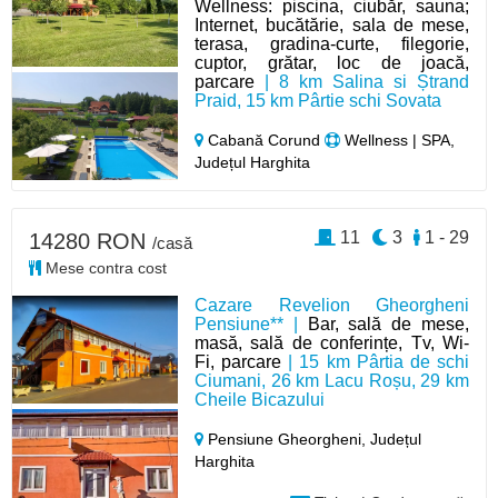
Wellness: piscina, ciubăr, sauna;
Internet, bucătărie, sala de mese,
terasa, gradina-curte, filegorie,
cuptor, grătar, loc de joacă,
parcare
| 8 km Salina si Ștrand
Praid, 15 km Pârtie schi Sovata
Cabană Corund
Wellness | SPA,
Județul Harghita
11
3
1 - 29
14280 RON
/casă
Mese contra cost
Cazare Revelion Gheorgheni
Pensiune** |
Bar, sală de mese,
masă, sală de conferințe, Tv, Wi-
Fi, parcare
| 15 km Pârtia de schi
Ciumani, 26 km Lacu Roșu, 29 km
Cheile Bicazului
Pensiune Gheorgheni,
Județul
Harghita