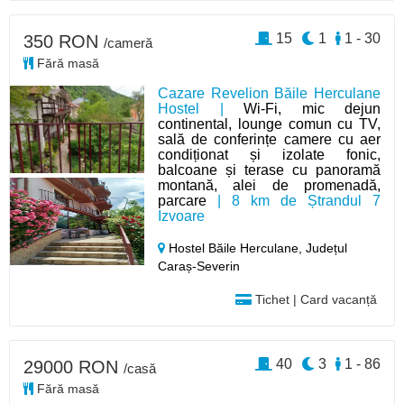
15
1
1 - 30
350 RON
/cameră
Fără masă
Cazare Revelion Băile Herculane
Hostel |
Wi-Fi, mic dejun
continental, lounge comun cu TV,
sală de conferințe camere cu aer
condiționat și izolate fonic,
balcoane și terase cu panoramă
montană, alei de promenadă,
parcare
| 8 km de Ștrandul 7
Izvoare
Hostel Băile Herculane,
Județul
Caraș-Severin
Tichet | Card vacanță
40
3
1 - 86
29000 RON
/casă
Fără masă