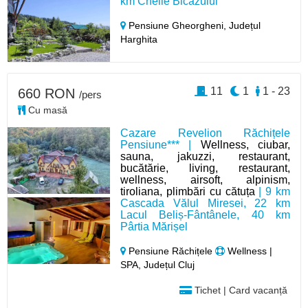
km Cheile Bicazului
Pensiune Gheorgheni,
Județul
Harghita
11
1
1 - 23
660 RON
/pers
Cu masă
Cazare Revelion Răchițele
Pensiune*** |
Wellness, ciubar,
sauna, jakuzzi, restaurant,
bucătărie, living, restaurant,
wellness, airsoft, alpinism,
tiroliana, plimbări cu cătuța
| 9 km
Cascada Vălul Miresei, 22 km
Lacul Beliș-Fântânele, 40 km
Pârtia Mărișel
Pensiune Răchițele
Wellness |
SPA, Județul Cluj
Tichet | Card vacanță