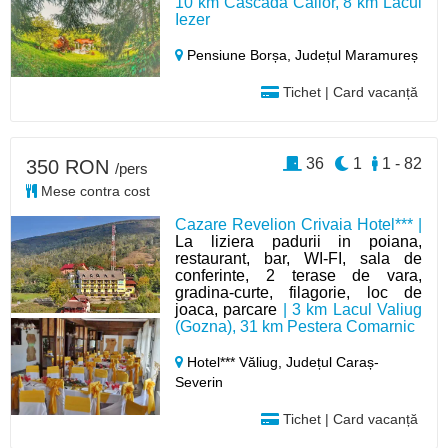
10 km Cascada Cailor, 8 km Lacul
Iezer
Pensiune Borșa,
Județul Maramureș
Tichet | Card vacanță
36
1
1 - 82
350 RON
/pers
Mese contra cost
Cazare Revelion Crivaia Hotel*** |
La liziera padurii in poiana,
restaurant, bar, WI-FI, sala de
conferinte, 2 terase de vara,
gradina-curte, filagorie, loc de
joaca, parcare
| 3 km Lacul Valiug
(Gozna), 31 km Pestera Comarnic
Hotel*** Văliug,
Județul Caraș-
Severin
Tichet | Card vacanță