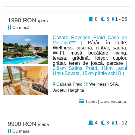
8
5
1 - 26
1990 RON
/pers
Cu masă
Cazare Revelion Praid Casa de
Vacanță*** |
Pârâu în curte;
Wellness: piscină, ciubăr, sauna;
WI-FI, masă, bucătărie, living,
terasa, grădină, foișor, cuptor,
grătar, teren de joacă, parcare
|
0,8km Salina Praid, 11km Lacul
Ursu-Sovata, 15km pârtie schi Bu
Cabană Praid
Wellness | SPA,
Județul Harghita
Tichet | Card vacanță
4
3
1 - 12
9900 RON
/casă
Cu masă