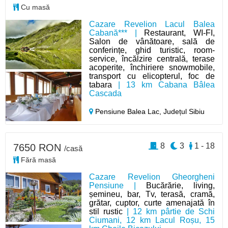
Cu masă
Cazare Revelion Lacul Balea
Cabană*** |
Restaurant, WI-FI,
Salon de vânătoare, sală de
conferințe, ghid turistic, room-
service, încălzire centrală, terase
acoperite, închiriere snowmobile,
transport cu elicopterul, foc de
tabara
| 13 km Cabana Bâlea
Cascada
Pensiune Balea Lac,
Județul Sibiu
8
3
1 - 18
7650 RON
/casă
Fără masă
Cazare Revelion Gheorgheni
Pensiune |
Bucărărie, living,
șemineu, bar, Tv, terasă, cramă,
grătar, cuptor, curte amenajată în
stil rustic
| 12 km pârtie de Schi
Ciumani, 12 km Lacul Roșu, 15