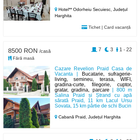
Hotel** Odorheiu Secuiesc,
Județul
Harghita
Tichet | Card vacanță
7
3
1 - 22
8500 RON
/casă
Fără masă
Cazare Revelion Praid Casa de
Vacanta |
Bucatarie, sufragerie-
living, semineu, terasa, WIFI,
gradina-curte, filegorie, cuptor,
gratar, gradina, parcare
| 800 m
Salina Praid și Ștrand cu apă
sărată Praid, 11 km Lacul Ursu
Sovata, 15 km pârtie de schi Bucin
Cabană Praid,
Județul Harghita