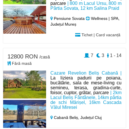
parcare
| 800 m Lacul Ursu, 800 m
Pârtia Sovata, 12 km Salina Praid
Pensiune Sovata
Wellness | SPA,
Județul Mureș
Tichet | Card vacanță
7
3
1 - 14
12800 RON
/casă
Fără masă
Cazare Revelion Beliș Cabană |
La liziera padurii pe poiana,
bucătărie, sala de mese-living cu
semineu, terasa, gradina-curte,
foisor, cuptor, grătar, parcare
| 2km
Lacul Beliș Fântânele, 14km pârtia
de schi Mărișel, 16km Cascada
Vălul Miresei
Cabană Beliș,
Județul Cluj