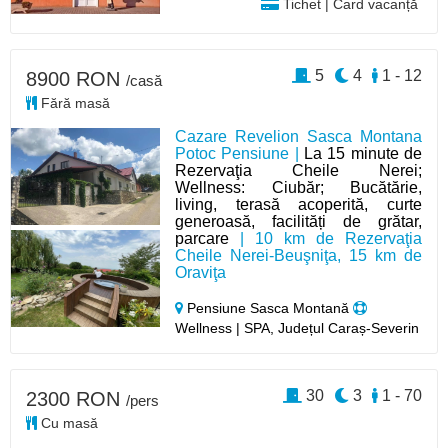
Tichet | Card vacanță
5
4
1 - 12
8900 RON
/casă
Fără masă
Cazare Revelion Sasca Montana
Potoc Pensiune |
La 15 minute de
Rezervaţia Cheile Nerei;
Wellness: Ciubăr; Bucătărie,
living, terasă acoperită, curte
generoasă, facilități de grătar,
parcare
| 10 km de Rezervaţia
Cheile Nerei-Beuşniţa, 15 km de
Oraviţa
Pensiune Sasca Montană
Wellness | SPA, Județul Caraș-Severin
30
3
1 - 70
2300 RON
/pers
Cu masă