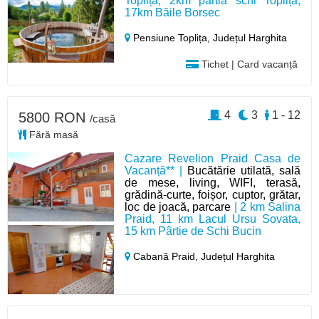
Toplița, 2km pârtia schi Toplița,
17km Băile Borsec
Pensiune Toplița,
Județul Harghita
Tichet | Card vacanță
4
3
1 - 12
5800 RON
/casă
Fără masă
Cazare Revelion Praid Casa de
Vacanță** |
Bucătărie utilată, sală
de mese, living, WIFI, terasă,
grădină-curte, foișor, cuptor, grătar,
loc de joacă, parcare
| 2 km Salina
Praid, 11 km Lacul Ursu Sovata,
15 km Pârtie de Schi Bucin
Cabană Praid,
Județul Harghita