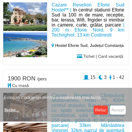
Cazare Revelion Eforie Sud
Hostel** |
In centrul statiunii Eforie
Sud la 100 m de mare, receptie,
bar, terasa, Wifi, frigider si minibar
in camere, curte, grătar, parcare
|
200 m Eforie Nord, 9 km
Techirghiol, 13 km Costinesti
Hostel Eforie Sud,
Județul Constanța
Tichet | Card vacanță
15
3
1 - 42
1900 RON
/pers
Cu masă
Cazare Revelion Câmpulung
Folosim cookie-uri pentru o experiență mai bună.
Moldovenesc Hotel ***j 400m
centrul orașului; Bar și restaurant
Setări
...
Refuz
Accept
cu spații exterioare, WIFI, aer
condiționat, sală de evenimente
250 pers., grădină 40 m², pavilon,
parcare| 33km Mănăstirea
Voroneț, 32km parcul de aventură