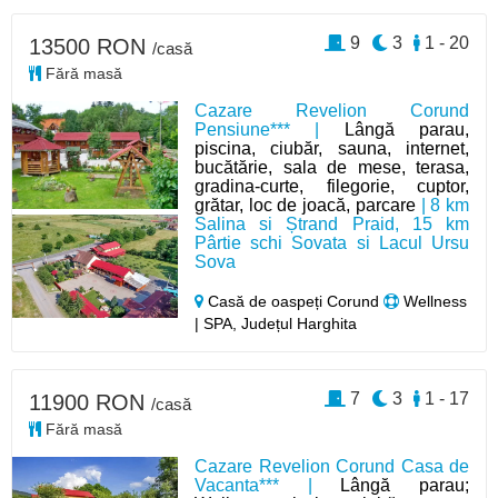
9
3
1 - 20
13500 RON
/casă
Fără masă
Cazare Revelion Corund
Pensiune*** |
Lângă parau,
piscina, ciubăr, sauna, internet,
bucătărie, sala de mese, terasa,
gradina-curte, filegorie, cuptor,
grătar, loc de joacă, parcare
| 8 km
Salina si Ștrand Praid, 15 km
Pârtie schi Sovata si Lacul Ursu
Sova
Casă de oaspeți Corund
Wellness
| SPA, Județul Harghita
7
3
1 - 17
11900 RON
/casă
Fără masă
Cazare Revelion Corund Casa de
Vacanta*** |
Lângă parau;