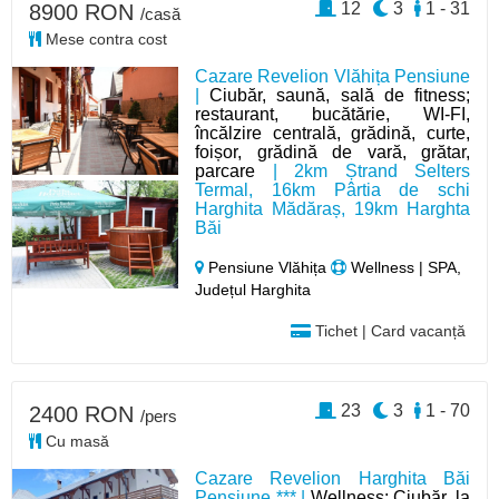
12
3
1 - 31
8900 RON
/casă
Mese contra cost
Cazare Revelion Vlăhița Pensiune
|
Ciubăr, saună, sală de fitness;
restaurant, bucătărie, WI-FI,
încălzire centrală, grădină, curte,
foișor, grădină de vară, grătar,
parcare
| 2km Ștrand Selters
Termal, 16km Pârtia de schi
Harghita Mădăraș, 19km Harghta
Băi
Pensiune Vlăhița
Wellness | SPA,
Județul Harghita
Tichet | Card vacanță
23
3
1 - 70
2400 RON
/pers
Cu masă
Cazare Revelion Harghita Băi
Pensiune *** |
Wellness: Ciubăr, la