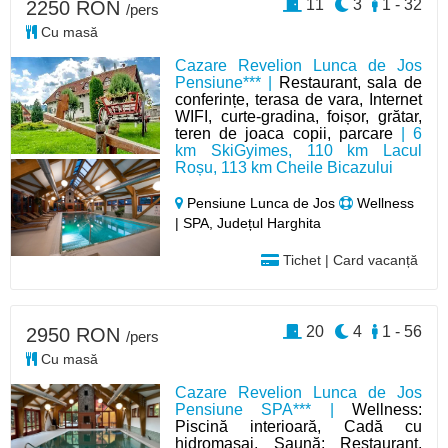
11
3
1 - 32
2250 RON
/pers
Cu masă
Cazare Revelion Lunca de Jos
Pensiune*** |
Restaurant, sala de
conferințe, terasa de vara, Internet
WIFI, curte-gradina, foișor, grătar,
teren de joaca copii, parcare
| 6
km SkiGyimes, 110 km Lacul
Roșu, 113 km Cheile Bicazului
Pensiune Lunca de Jos
Wellness
| SPA, Județul Harghita
Tichet | Card vacanță
20
4
1 - 56
2950 RON
/pers
Cu masă
Cazare Revelion Lunca de Jos
Pensiune SPA*** |
Wellness:
Piscină interioară, Cadă cu
hidromasaj, Saună; Restaurant,