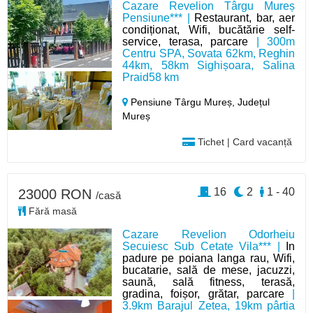
Cazare Revelion Târgu Mureș
Pensiune*** |
Restaurant, bar, aer
condiționat, Wifi, bucătărie self-
service, terasa, parcare
| 300m
Centru SPA, Sovata 62km, Reghin
44km, 58km Sighișoara, Salina
Praid58 km
Pensiune Târgu Mureș,
Județul
Mureș
Tichet | Card vacanță
16
2
1 - 40
23000 RON
/casă
Fără masă
Cazare Revelion Odorheiu
Secuiesc Sub Cetate Vila*** |
In
padure pe poiana langa rau, Wifi,
bucatarie, sală de mese, jacuzzi,
saună, sală fitness, terasă,
gradina, foișor, grătar, parcare
|
3.9km Barajul Zetea, 19km pârtia