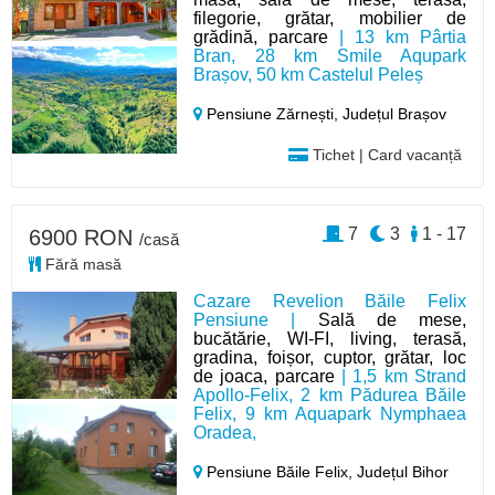
filegorie, grătar, mobilier de
grădină, parcare
| 13 km Pârtia
Bran, 28 km Smile Aqupark
Brașov, 50 km Castelul Peleș
Pensiune Zărnești,
Județul Brașov
Tichet | Card vacanță
7
3
1 - 17
6900 RON
/casă
Fără masă
Cazare Revelion Băile Felix
Pensiune |
Sală de mese,
bucătărie, WI-FI, living, terasă,
gradina, foișor, cuptor, grătar, loc
de joaca, parcare
| 1,5 km Strand
Apollo-Felix, 2 km Pădurea Băile
Felix, 9 km Aquapark Nymphaea
Oradea,
Pensiune Băile Felix,
Județul Bihor