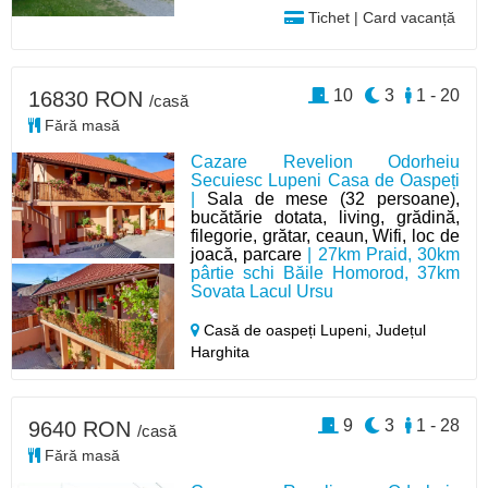
Tichet | Card vacanță
10
3
1 - 20
16830 RON
/casă
Fără masă
Cazare Revelion Odorheiu
Secuiesc Lupeni Casa de Oaspeți
|
Sala de mese (32 persoane),
bucătărie dotata, living, grădină,
filegorie, grătar, ceaun, Wifi, loc de
joacă, parcare
| 27km Praid, 30km
pârtie schi Băile Homorod, 37km
Sovata Lacul Ursu
Casă de oaspeți Lupeni,
Județul
Harghita
9
3
1 - 28
9640 RON
/casă
Fără masă