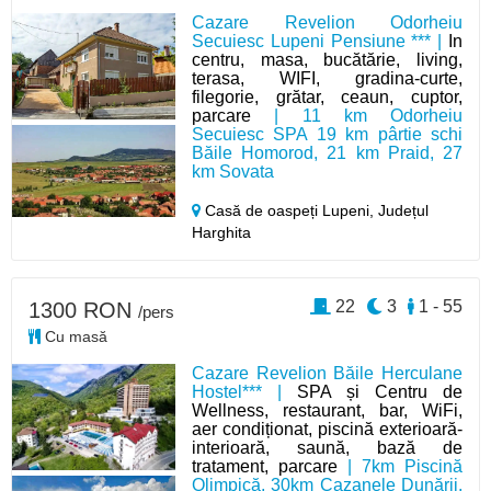
Cazare Revelion Odorheiu
Secuiesc Lupeni Pensiune *** |
In
centru, masa, bucătărie, living,
terasa, WIFI, gradina-curte,
filegorie, grătar, ceaun, cuptor,
parcare
| 11 km Odorheiu
Secuiesc SPA 19 km pârtie schi
Băile Homorod, 21 km Praid, 27
km Sovata
Casă de oaspeți Lupeni,
Județul
Harghita
22
3
1 - 55
1300 RON
/pers
Cu masă
Cazare Revelion Băile Herculane
Hostel*** |
SPA și Centru de
Wellness, restaurant, bar, WiFi,
aer condiționat, piscină exterioară-
interioară, saună, bază de
tratament, parcare
| 7km Piscină
Olimpică, 30km Cazanele Dunării,