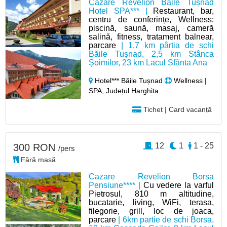
Cazare Revelion Băile Tușnad
Hotel SPA*** |
Restaurant, bar,
centru de conferințe, Wellness:
piscină, saună, masaj, cameră
salină, fitness, tratament balnear,
parcare
| 1,7 km pârtia de schi
Băile Tușnad, 2,5 km Stânca
Șoimilor, 23 km Lacul Sfânta Ana
Hotel*** Băile Tușnad
Wellness |
SPA, Județul Harghita
Tichet | Card vacanță
12
1
1 - 25
300 RON
/pers
Fără masă
Cazare Revelion Borsa
Pensiune**** |
Cu vedere la varful
Pietrosul, 810 m altitudine,
bucatarie, living, WiFi, terasa,
filegorie, grill, loc de joaca,
parcare
| 6km partie de schi Borsa,