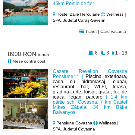
45km Porțile de fier
Hostel Băile Herculane
Wellness |
SPA, Județul Caraș-Severin
Tichet | Card vacanță
8
3
1 - 16
8900 RON
/casă
Mese contra cost
Cazare Revelion Covasna
Pensiune*** |
Piscina exterioara,
cada cu hidromasaj, ciubăr,
restaurant, bar, WI-FI, terasa,
gradina-curte, foișor, gratar, loc de
joaca, legan, parcare
| 1,4 km
pârtie schi Covasna, 7 km Castel
Mikes Zăbala, 34 km Băile
Balvanyos
Pensiune Covasna
Wellness |
SPA, Județul Covasna