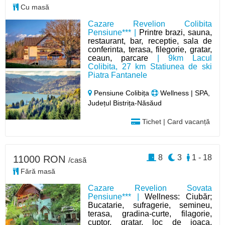
Cu masă
Cazare Revelion Colibita
Pensiune*** |
Printre brazi, sauna,
restaurant, bar, receptie, sala de
conferinta, terasa, filegorie, gratar,
ceaun, parcare
| 9km Lacul
Colibita, 27 km Statiunea de ski
Piatra Fantanele
Pensiune Colibița
Wellness | SPA,
Județul Bistrița-Năsăud
Tichet | Card vacanță
8
3
1 - 18
11000 RON
/casă
Fără masă
Cazare Revelion Sovata
Pensiune*** |
Wellness: Ciubăr;
Bucatarie, sufragerie, semineu,
terasa, gradina-curte, filagorie,
cuptor, gratar, loc de joaca,