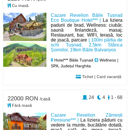
Cu masă
Cazare Revelion Băile Tușnad
Eco Boutique Hotel*** |
La liziera
padurii de brad, Wellness: ciubăr,
saună finlandeză, masaj;
Restaurant, bar, WIFI, terasă, loc
de joacă, parcare
| 100m pârtia de
schi Tușnad, 2,5km Stânca
Șoimilor, 19km Băile Balvanyos
Hotel*** Băile Tușnad
Wellness |
SPA, Județul Harghita
Tichet | Card vacanță
24
4
1 - 68
22000 RON
/casă
Fără masă
Cazare Revelion Zărnești
Pensiune*** |
La liziera pădurii cu
vedere la munte, bucătărie dotată,
masă, sală de mese, terasă,