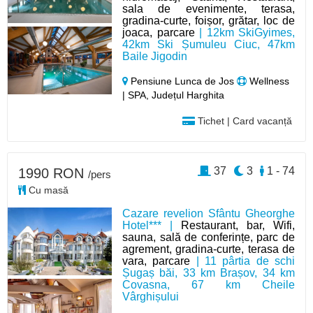
sala de evenimente, terasa,
gradina-curte, foișor, grătar, loc de
joaca, parcare
| 12km SkiGyimes,
42km Ski Șumuleu Ciuc, 47km
Baile Jigodin
Pensiune Lunca de Jos
Wellness
| SPA, Județul Harghita
Tichet | Card vacanță
37
3
1 - 74
1990 RON
/pers
Cu masă
Cazare revelion Sfântu Gheorghe
Hotel*** |
Restaurant, bar, Wifi,
sauna, sală de conferințe, parc de
agrement, gradina-curte, terasa de
vara, parcare
| 11 pârtia de schi
Șugaș băi, 33 km Brașov, 34 km
Covasna, 67 km Cheile
Vârghișului