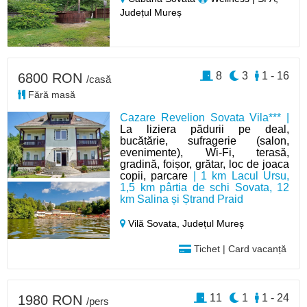
Județul Mureș
8
3
1 - 16
6800 RON
/casă
Fără masă
Cazare Revelion Sovata Vila*** |
La liziera pădurii pe deal,
bucătărie, sufragerie (salon,
evenimente), Wi-Fi, terasă,
gradină, foișor, grătar, loc de joaca
copii, parcare
| 1 km Lacul Ursu,
1,5 km pârtia de schi Sovata, 12
km Salina și Ștrand Praid
Vilă Sovata,
Județul Mureș
Tichet | Card vacanță
11
1
1 - 24
1980 RON
/pers