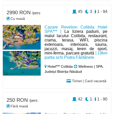
45
3
1 - 94
2990 RON
/pers
Cu masă
Cazare Revelion Colibita Hotel
SPA*** |
La liziera padurii, pe
malul lacului Colibita, restaurant,
crama, terasa, WIFI, piscina
exterioara, interioara, sauna,
jacuzzi, masaj, teren de sport,
mini-ferma, parcare gratuită
| 19km
partia schi Piatra Fântânele
Hotel*** Colibița
Wellness | SPA,
Județul Bistrița-Năsăud
Tichet | Card vacanță
42
1
1 - 90
250 RON
/pers
Fără masă