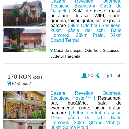
Cazare Revelion Odorheiu
Secuiesc Bisericani Casă de
Oaspeți |
Sală de mese, masă,
bucătărie, terasă, WIFI, curte,
gradină, foișor, grătar, loc de joacă,
parcare
| 9km Odorheiu-Secuiesc,
26km pârtia de schi Băile
Homorod, 28km Praid, 34km
Ștrand Termal
Casă de oaspeți Odorheiu Secuiesc,
Județul Harghita
20
1
1 - 56
170 RON
/pers
Fără masă
Cazare Revelion Odorheiu
Secuiesc Hostel*** |
Restaurant,
bar, bucătărie, sala de
evenimente, curte, foișor, grătar,
parcare
| 600m centrul orașului,
15km pârtia de schi Băile
Homorod, 20km Ștrand Vlăhița,
30km Salina Praid