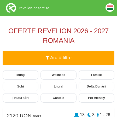
revelion-cazare.ro
OFERTE REVELION 2026 - 2027
ROMANIA
Arată filtre
Munți
Wellness
Familie
Schi
Litoral
Delta Dunării
Ținutul sării
Castele
Pet friendly
13
3
1 - 26
2120 RON
/pers