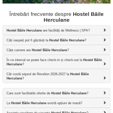
Întrebări frecvente despre
Hostel Băile
Herculane
Hostel Băile Herculane
are facilități de Wellness | SPA?
Câți oaspeți pot fi găzduiți la
Hostel Băile Herculane
?
Câțe camere are
Hostel Băile Herculane
?
În ce interval se poate face check-in și check-out la
Hostel Băile
Herculane
?
Cât costă sejurul de Revelion 2026-2027 la
Hostel Băile
Herculane
?
Care sunt facilitatile oferite de
Hostel Băile Herculane
?
La
Hostel Băile Herculane
există opțiuni de masă?
Accepta vouchere de vacanta
Hostel Băile Herculane
?