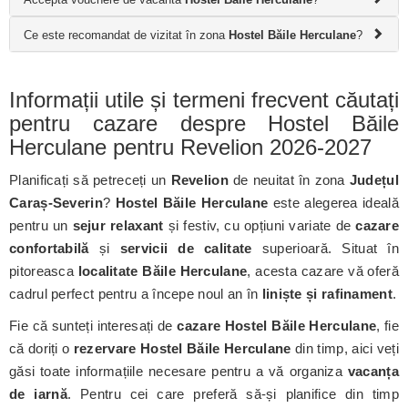
Ce este recomandat de vizitat în zona
Hostel Băile Herculane
?
Informații utile și termeni frecvent căutați
pentru cazare despre Hostel Băile
Herculane pentru Revelion 2026-2027
Planificați să petreceți un
Revelion
de neuitat în zona
Județul
Caraș-Severin
?
Hostel Băile Herculane
este alegerea ideală
pentru un
sejur relaxant
și festiv, cu opțiuni variate de
cazare
confortabilă
și
servicii de calitate
superioară. Situat în
pitoreasca
localitate Băile Herculane
, acesta cazare vă oferă
cadrul perfect pentru a începe noul an în
liniște și rafinament
.
Fie că sunteți interesați de
cazare Hostel Băile Herculane
, fie
că doriți o
rezervare Hostel Băile Herculane
din timp, aici veți
găsi toate informațiile necesare pentru a vă organiza
vacanța
de iarnă
. Pentru cei care preferă să-și planifice din timp