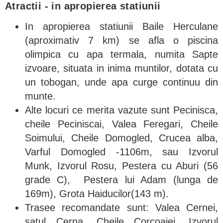
Atractii -
in apropierea statiunii
In apropierea statiunii Baile Herculane
(aproximativ 7 km) se afla o piscina
olimpica cu apa termala, numita Sapte
izvoare, situata in inima muntilor, dotata cu
un tobogan, unde apa curge continuu din
munte.
Alte locuri ce merita vazute sunt Pecinisca,
cheile Peciniscai, Valea Feregari, Cheile
Soimului, Cheile Domogled, Crucea alba,
Varful Domogled -1106m, sau Izvorul
Munk, Izvorul Rosu, Pestera cu Aburi (56
grade C), Pestera lui Adam (lunga de
169m), Grota Haiducilor(143 m).
Trasee recomandate sunt: Valea Cernei,
satul Cerna, Cheile Corcoaiei, Izvorul