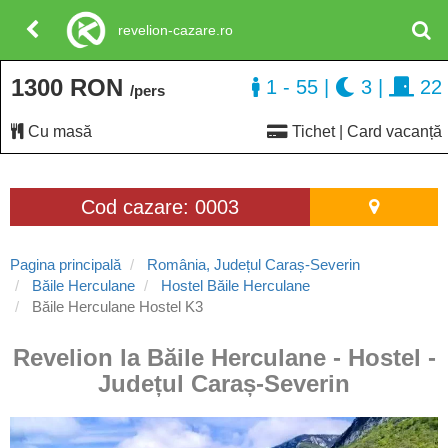
revelion-cazare.ro
1300 RON
1 - 55
|
3
|
22
/pers
Cu masă
Tichet | Card vacanță
Cod cazare: 0003
Pagina principală
România, Județul Caraș-Severin
Băile Herculane
Hostel Băile Herculane
Băile Herculane Hostel K3
Revelion la Băile Herculane - Hostel -
Județul Caraș-Severin